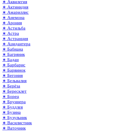
∗ Аквилегия
∗ Актинидия
∗ Амариллис
∗ Анемона
∗ Арония
∗ Астильба
∗ Астра
∗ Астранция
∗ Ацидантера
∗ Бабиана
∗ Багряник
∗ Бадан
∗ Барбарис
∗ Барвинок
∗ Бегония
∗ Бельвалия
∗ Берёза
∗ Бересклет
∗ Борец
∗ Бруннера
∗ Буддлея
∗ Бузина
∗ Бузульник
∗ Василистник
∗ Ваточник