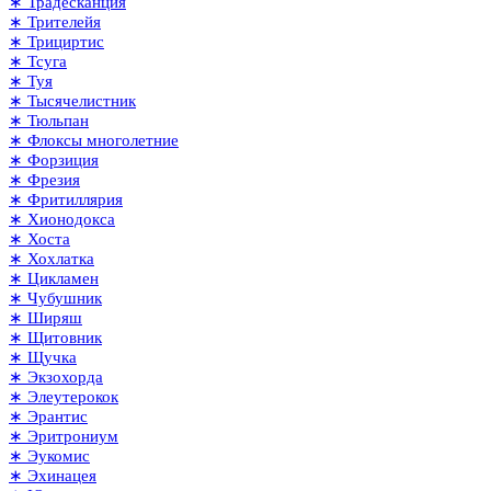
∗ Традесканция
∗ Трителейя
∗ Трициртис
∗ Тсуга
∗ Туя
∗ Тысячелистник
∗ Тюльпан
∗ Флоксы многолетние
∗ Форзиция
∗ Фрезия
∗ Фритиллярия
∗ Хионодокса
∗ Хоста
∗ Хохлатка
∗ Цикламен
∗ Чубушник
∗ Ширяш
∗ Щитовник
∗ Щучка
∗ Экзохорда
∗ Элеутерокок
∗ Эрантис
∗ Эритрониум
∗ Эукомис
∗ Эхинацея