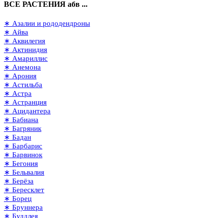
ВСЕ РАСТЕНИЯ абв ...
∗ Азалии и рододендроны
∗ Айва
∗ Аквилегия
∗ Актинидия
∗ Амариллис
∗ Анемона
∗ Арония
∗ Астильба
∗ Астра
∗ Астранция
∗ Ацидантера
∗ Бабиана
∗ Багряник
∗ Бадан
∗ Барбарис
∗ Барвинок
∗ Бегония
∗ Бельвалия
∗ Берёза
∗ Бересклет
∗ Борец
∗ Бруннера
∗ Буддлея