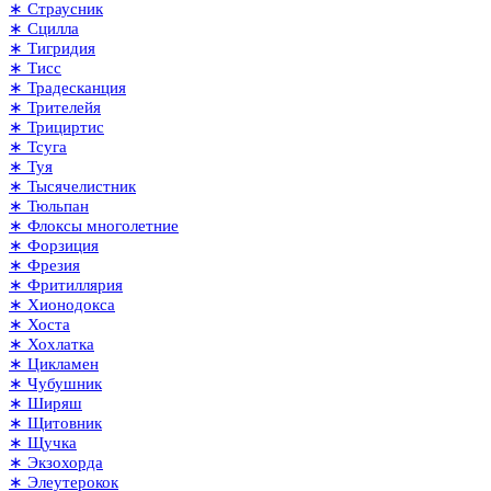
∗ Страусник
∗ Сцилла
∗ Тигридия
∗ Тисс
∗ Традесканция
∗ Трителейя
∗ Трициртис
∗ Тсуга
∗ Туя
∗ Тысячелистник
∗ Тюльпан
∗ Флоксы многолетние
∗ Форзиция
∗ Фрезия
∗ Фритиллярия
∗ Хионодокса
∗ Хоста
∗ Хохлатка
∗ Цикламен
∗ Чубушник
∗ Ширяш
∗ Щитовник
∗ Щучка
∗ Экзохорда
∗ Элеутерокок