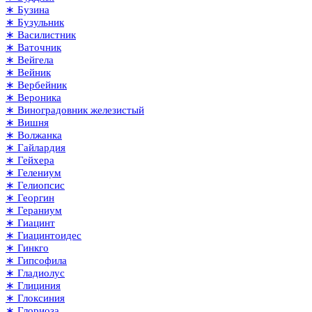
∗ Бузина
∗ Бузульник
∗ Василистник
∗ Ваточник
∗ Вейгела
∗ Вейник
∗ Вербейник
∗ Вероника
∗ Виноградовник железистый
∗ Вишня
∗ Волжанка
∗ Гайлардия
∗ Гейхера
∗ Гелениум
∗ Гелиопсис
∗ Георгин
∗ Гераниум
∗ Гиацинт
∗ Гиацинтоидес
∗ Гинкго
∗ Гипсофила
∗ Гладиолус
∗ Глициния
∗ Глоксиния
∗ Глориоза