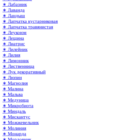
∗ Лабазник
∗ Лаванда
∗ Ландыш
∗ Лапчатка кустарниковая
∗ Лапчатка травянистая
∗ Леукоюм
∗ Лещина
∗ Лиатрис
∗ Лилейник
∗ Лилия
∗ Лимонник
∗ Лиственница
∗ Лук декоративный
∗ Люпин
∗ Магнолия
∗ Малина
∗ Мальва
∗ Медуница
∗ Микробиота
∗ Миндаль
∗ Мискантус
∗ Можжевельник
∗ Молиния
∗ Монарда
∗ Мордовник