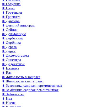
∗ Голубика
∗ Горец
∗ Гортензия
∗ Гравилат
∗ Дармера
∗ Девичий виноград
∗ Дейция
∗ Дельфиниум
∗ Дербенник
∗ Дербянка
∗ Дереза
∗ Дёрен
∗ Дихелостемма
∗ Дицентра
∗ Додекатион
∗ Ежевика
∗ Ель
∗ Жимолость вьющаяся
∗ Жимолость камчатская
∗ Земляника садовая неремонтантная
∗ Земляника садовая ремонтантная
∗ Зефирантес
∗ Ива
∗ Иксия