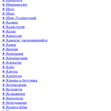
∗ Императа
∗ Инкарвиллея
∗ Ирга
∗ Ирис
∗ Ирис Голландский
∗ Калина
∗ Калистегия
∗ Калла
∗ Камассия
∗ Кампсис укореняющийся
∗ Канна
∗ Керрия
∗ Кизильник
∗ Кипарисовик
∗ Клематис
∗ Клён
∗ Клетра
∗ Клопогон
∗ Клюква и брусника
∗ Колокольчик
∗ Колхикум
∗ Кольквиция
∗ Кореопсис
∗ Кочедыжник
∗ Кровохлёбка