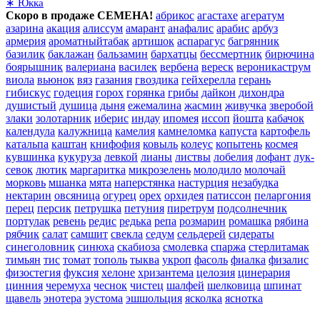
∗ Юкка
Скоро в продаже СЕМЕНА!
абрикос
агастахе
агератум
азарина
акация
алиссум
амарант
анафалис
арабис
арбуз
армерия
ароматныйтабак
артишок
аспарагус
багрянник
базилик
баклажан
бальзамин
бархатцы
бессмертник
бирючина
боярышник
валериана
василек
вербена
вереск
вероникаструм
виола
вьюнок
вяз
газания
гвоздика
гейхерелла
герань
гибискус
годеция
горох
горянка
грибы
дайкон
дихондра
душистый
душица
дыня
ежемалина
жасмин
живучка
зверобой
злаки
золотарник
иберис
индау
ипомея
иссоп
йошта
кабачок
календула
калужница
камелия
камнеломка
капуста
картофель
катальпа
каштан
книфофия
ковыль
колеус
копытень
космея
кувшинка
кукуруза
левкой
лианы
листвы
лобелия
лофант
лук-
севок
лютик
маргаритка
микрозелень
молодило
молочай
морковь
мшанка
мята
наперстянка
настурция
незабудка
нектарин
овсяница
огурец
орех
орхидея
патиссон
пеларгония
перец
персик
петрушка
петуния
пиретрум
подсолнечник
портулак
ревень
редис
редька
репа
розмарин
ромашка
рябина
рябчик
салат
самшит
свекла
седум
сельдерей
сидераты
синеголовник
синюха
скабиоза
смолевка
спаржа
стерлитамак
тимьян
тис
томат
тополь
тыква
укроп
фасоль
фиалка
физалис
физостегия
фуксия
хелоне
хризантема
целозия
цинерария
цинния
черемуха
чеснок
чистец
шалфей
шелковица
шпинат
щавель
энотера
эустома
эшшольция
ясколка
яснотка