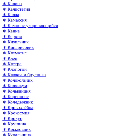
∗ Калина
∗ Калистегия
∗ Калла
∗ Камассия
∗ Кампсис укореняющийся
∗ Канна
∗ Керрия
∗ Кизильник
∗ Кипарисовик
∗ Клематис
∗ Клён
∗ Клетра
∗ Клопогон
∗ Клюква и брусника
∗ Колокольчик
∗ Колхикум
∗ Кольквиция
∗ Кореопсис
∗ Кочедыжник
∗ Кровохлёбка
∗ Крокосмия
∗ Крокус
∗ Крушина
∗ Крыжовник
∗ Купальница