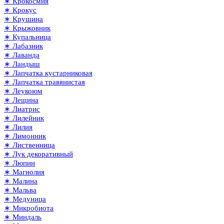
∗ Крокосмия
∗ Крокус
∗ Крушина
∗ Крыжовник
∗ Купальница
∗ Лабазник
∗ Лаванда
∗ Ландыш
∗ Лапчатка кустарниковая
∗ Лапчатка травянистая
∗ Леукоюм
∗ Лещина
∗ Лиатрис
∗ Лилейник
∗ Лилия
∗ Лимонник
∗ Лиственница
∗ Лук декоративный
∗ Люпин
∗ Магнолия
∗ Малина
∗ Мальва
∗ Медуница
∗ Микробиота
∗ Миндаль