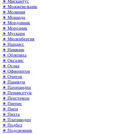
∗ Мискантус
∗ Можжевельник
∗ Молиния
∗ Монарда
∗ Мордовник
∗ Морозник
∗ Мускари
∗ Мюленбергия
∗ Нарцисс
∗ Нивяник
∗ Облепиха
∗ Оксалис
∗ Осока
∗ Офиопогон
∗ Очиток
∗ Паникум
∗ Пахизандра
∗ Пеннисетум
∗ Пенстемон
∗ Пиерис
∗ Пион
∗ Пихта
∗ Платикодон
∗ Подбел
∗ Подснежник