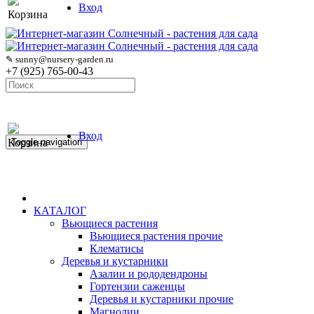
Вход
Корзина
✎ sunny@nursery-garden.ru
+7 (925) 765-00-43
Вход
Корзина
Toggle navigation
КАТАЛОГ
Вьющиеся растения
Вьющиеся растения прочие
Клематисы
Деревья и кустарники
Азалии и рододендроны
Гортензии саженцы
Деревья и кустарники прочие
Магнолии