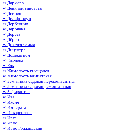
∗ Дармера
∗ Девичий виноград
∗ Дейция
∗ Дельфиниум
∗ Дербенник
∗ Дербянка
∗ Дереза
∗ Дёрен
∗ Дихелостемма
∗ Дицентра
∗ Додекатион
∗ Ежевика
∗ Ель
∗ Жимолость вьющаяся
∗ Жимолость камчатская
∗ Земляника садовая неремонтантная
∗ Земляника садовая ремонтантная
∗ Зефирантес
∗ Ива
∗ Иксия
∗ Императа
∗ Инкарвиллея
∗ Ирга
∗ Ирис
∗ Ирис Голландский