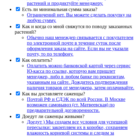
растений и продиктуйте менеджеру.
Есть ли минимальная сумма заказа?
Ограничений нет. Вы можете сделать покупку на
любую сумму.
Как и когда со мной свяжутся по поводу заказанных
растений?
Обычно наш менеждер связывается с покупателем
по электронной почте в течение суток после
оформления заказа на сайте. Если вы не указали
почту, то по телефону.
Как оплатить?
Оплатить можно банковской картой через сервис
Ю-касса по ссылке, которую вам пришлет
менеджер, либо в любом банке по реквизитам,
указанным на сайте. Дождитесь подтверждения
наличия товраов от менеджера, затем оплачивайте.
Как вы доставляете саженцы?
Почтой РФ и СДЭК по всей России. В Москве
возможен самовывоз (ст. Матвеевская) по
предварительной договоренности.
Доедут ли саженцы живыми?
Доедут ) Мы создаем все условия для успешной
пересылки: закрепляем их в коробке, сохраняем
влажность корневой системы и следим за