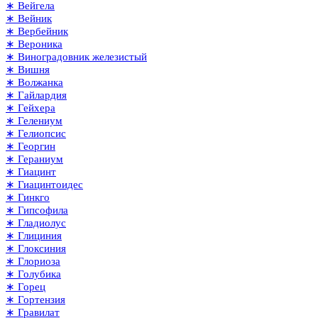
∗ Вейгела
∗ Вейник
∗ Вербейник
∗ Вероника
∗ Виноградовник железистый
∗ Вишня
∗ Волжанка
∗ Гайлардия
∗ Гейхера
∗ Гелениум
∗ Гелиопсис
∗ Георгин
∗ Гераниум
∗ Гиацинт
∗ Гиацинтоидес
∗ Гинкго
∗ Гипсофила
∗ Гладиолус
∗ Глициния
∗ Глоксиния
∗ Глориоза
∗ Голубика
∗ Горец
∗ Гортензия
∗ Гравилат