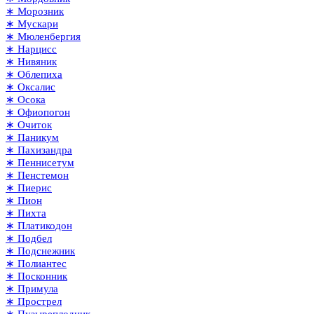
∗ Морозник
∗ Мускари
∗ Мюленбергия
∗ Нарцисс
∗ Нивяник
∗ Облепиха
∗ Оксалис
∗ Осока
∗ Офиопогон
∗ Очиток
∗ Паникум
∗ Пахизандра
∗ Пеннисетум
∗ Пенстемон
∗ Пиерис
∗ Пион
∗ Пихта
∗ Платикодон
∗ Подбел
∗ Подснежник
∗ Полиантес
∗ Посконник
∗ Примула
∗ Прострел
∗ Пузыреплодник