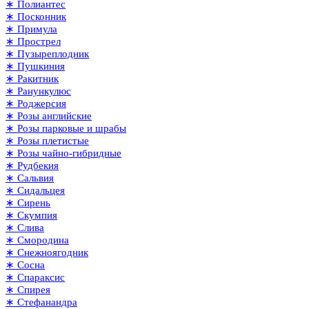
∗ Полиантес
∗ Посконник
∗ Примула
∗ Прострел
∗ Пузыреплодник
∗ Пушкиния
∗ Ракитник
∗ Ранункулюс
∗ Роджерсия
∗ Розы английские
∗ Розы парковые и шрабы
∗ Розы плетистые
∗ Розы чайно-гибридные
∗ Рудбекия
∗ Сальвия
∗ Сидальцея
∗ Сирень
∗ Скумпия
∗ Слива
∗ Смородина
∗ Снежноягодник
∗ Сосна
∗ Спараксис
∗ Спирея
∗ Стефанандра