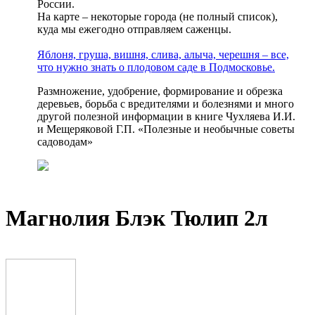
России.
На карте – некоторые города (не полный список),
куда мы ежегодно отправляем саженцы.
Яблоня, груша, вишня, слива, алыча, черешня – все,
что нужно знать о плодовом саде в Подмосковье.
Размножение, удобрение, формирование и обрезка
деревьев, борьба с вредителями и болезнями и много
другой полезной информации в книге Чухляева И.И.
и Мещеряковой Г.П. «Полезные и необычные советы
садоводам»
Магнолия Блэк Тюлип 2л