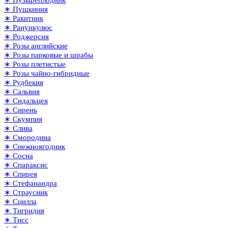
∗ Пушкиния
∗ Ракитник
∗ Ранункулюс
∗ Роджерсия
∗ Розы английские
∗ Розы парковые и шрабы
∗ Розы плетистые
∗ Розы чайно-гибридные
∗ Рудбекия
∗ Сальвия
∗ Сидальцея
∗ Сирень
∗ Скумпия
∗ Слива
∗ Смородина
∗ Снежноягодник
∗ Сосна
∗ Спараксис
∗ Спирея
∗ Стефанандра
∗ Страусник
∗ Сцилла
∗ Тигридия
∗ Тисс