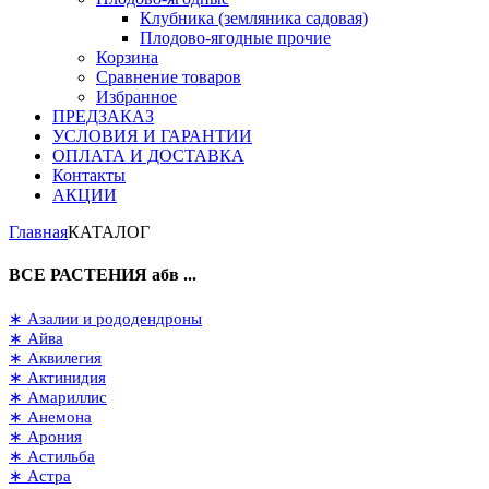
Клубника (земляника садовая)
Плодово-ягодные прочие
Корзина
Сравнение товаров
Избранное
ПРЕДЗАКАЗ
УСЛОВИЯ И ГАРАНТИИ
ОПЛАТА И ДОСТАВКА
Контакты
АКЦИИ
Главная
КАТАЛОГ
ВСЕ РАСТЕНИЯ абв ...
∗ Азалии и рододендроны
∗ Айва
∗ Аквилегия
∗ Актинидия
∗ Амариллис
∗ Анемона
∗ Арония
∗ Астильба
∗ Астра