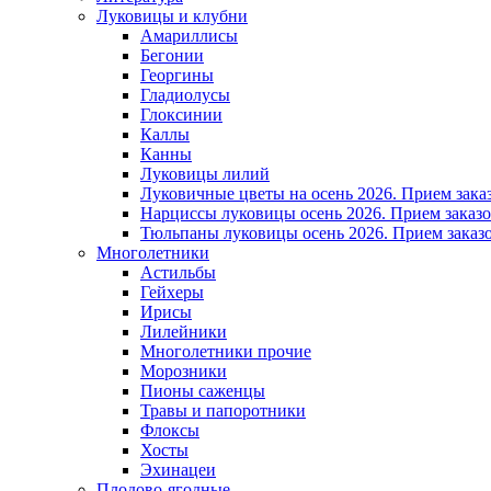
Луковицы и клубни
Амариллисы
Бегонии
Георгины
Гладиолусы
Глоксинии
Каллы
Канны
Луковицы лилий
Луковичные цветы на осень 2026. Прием зака
Нарциссы луковицы осень 2026. Прием заказо
Тюльпаны луковицы осень 2026. Прием заказо
Многолетники
Астильбы
Гейхеры
Ирисы
Лилейники
Многолетники прочие
Морозники
Пионы саженцы
Травы и папоротники
Флоксы
Хосты
Эхинацеи
Плодово-ягодные