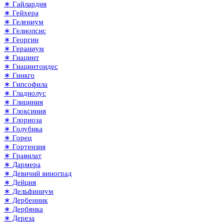
∗ Гайлардия
∗ Гейхера
∗ Гелениум
∗ Гелиопсис
∗ Георгин
∗ Гераниум
∗ Гиацинт
∗ Гиацинтоидес
∗ Гинкго
∗ Гипсофила
∗ Гладиолус
∗ Глициния
∗ Глоксиния
∗ Глориоза
∗ Голубика
∗ Горец
∗ Гортензия
∗ Гравилат
∗ Дармера
∗ Девичий виноград
∗ Дейция
∗ Дельфиниум
∗ Дербенник
∗ Дербянка
∗ Дереза