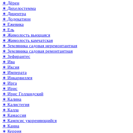
∗ Дёрен
∗ Дихелостемма
∗ Дицентра
∗ Додекатион
∗ Ежевика
∗ Ель
∗ Жимолость вьющаяся
∗ Жимолость камчатская
∗ Земляника садовая неремонтантная
∗ Земляника садовая ремонтантная
∗ Зефирантес
∗ Ива
∗ Иксия
∗ Императа
∗ Инкарвиллея
∗ Ирга
∗ Ирис
∗ Ирис Голландский
∗ Калина
∗ Калистегия
∗ Калла
∗ Камассия
∗ Кампсис укореняющийся
∗ Канна
∗ Керрия