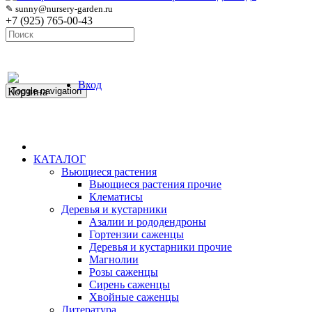
✎ sunny@nursery-garden.ru
+7 (925) 765-00-43
Вход
Корзина
Toggle navigation
КАТАЛОГ
Вьющиеся растения
Вьющиеся растения прочие
Клематисы
Деревья и кустарники
Азалии и рододендроны
Гортензии саженцы
Деревья и кустарники прочие
Магнолии
Розы саженцы
Сирень саженцы
Хвойные саженцы
Литература