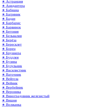
∗ Астранция
∗ Ацидантера
∗ Бабиана
∗ Багряник
∗ Бадан
∗ Барбарис
∗ Барвинок
∗ Бегония
∗ Бельвалия
∗ Берёза
∗ Бересклет
∗ Борец
∗ Бруннера
∗ Буддлея
∗ Бузина
∗ Бузульник
∗ Василистник
∗ Ваточник
∗ Вейгела
∗ Вейник
∗ Вербейник
∗ Вероника
∗ Виноградовник железистый
∗ Вишня
∗ Волжанка