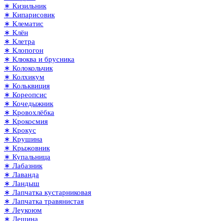
∗ Кизильник
∗ Кипарисовик
∗ Клематис
∗ Клён
∗ Клетра
∗ Клопогон
∗ Клюква и брусника
∗ Колокольчик
∗ Колхикум
∗ Кольквиция
∗ Кореопсис
∗ Кочедыжник
∗ Кровохлёбка
∗ Крокосмия
∗ Крокус
∗ Крушина
∗ Крыжовник
∗ Купальница
∗ Лабазник
∗ Лаванда
∗ Ландыш
∗ Лапчатка кустарниковая
∗ Лапчатка травянистая
∗ Леукоюм
∗ Лещина