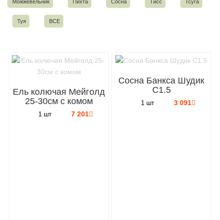
Можжевельник
Пихта
Сосна
Тисс
Тсуга
Туя
ВСЕ
Сосна Банкса Шудик
C1.5
Ель колючая Мейголд
25-30см с комом
3 091
1 шт
7 201
1 шт