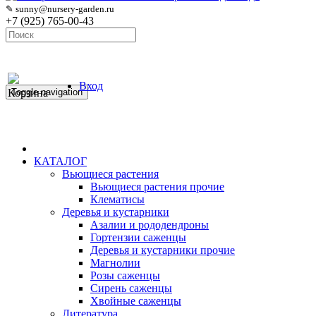
✎ sunny@nursery-garden.ru
+7 (925) 765-00-43
Вход
Корзина
Toggle navigation
КАТАЛОГ
Вьющиеся растения
Вьющиеся растения прочие
Клематисы
Деревья и кустарники
Азалии и рододендроны
Гортензии саженцы
Деревья и кустарники прочие
Магнолии
Розы саженцы
Сирень саженцы
Хвойные саженцы
Литература