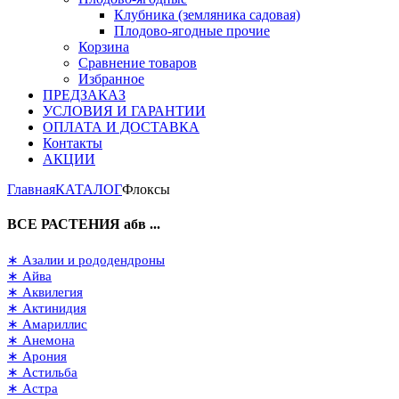
Клубника (земляника садовая)
Плодово-ягодные прочие
Корзина
Сравнение товаров
Избранное
ПРЕДЗАКАЗ
УСЛОВИЯ И ГАРАНТИИ
ОПЛАТА И ДОСТАВКА
Контакты
АКЦИИ
Главная
КАТАЛОГ
Флоксы
ВСЕ РАСТЕНИЯ абв ...
∗ Азалии и рододендроны
∗ Айва
∗ Аквилегия
∗ Актинидия
∗ Амариллис
∗ Анемона
∗ Арония
∗ Астильба
∗ Астра