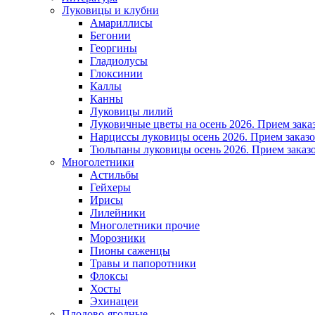
Луковицы и клубни
Амариллисы
Бегонии
Георгины
Гладиолусы
Глоксинии
Каллы
Канны
Луковицы лилий
Луковичные цветы на осень 2026. Прием зака
Нарциссы луковицы осень 2026. Прием заказо
Тюльпаны луковицы осень 2026. Прием заказо
Многолетники
Астильбы
Гейхеры
Ирисы
Лилейники
Многолетники прочие
Морозники
Пионы саженцы
Травы и папоротники
Флоксы
Хосты
Эхинацеи
Плодово-ягодные