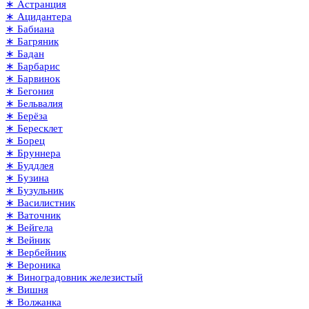
∗ Астранция
∗ Ацидантера
∗ Бабиана
∗ Багряник
∗ Бадан
∗ Барбарис
∗ Барвинок
∗ Бегония
∗ Бельвалия
∗ Берёза
∗ Бересклет
∗ Борец
∗ Бруннера
∗ Буддлея
∗ Бузина
∗ Бузульник
∗ Василистник
∗ Ваточник
∗ Вейгела
∗ Вейник
∗ Вербейник
∗ Вероника
∗ Виноградовник железистый
∗ Вишня
∗ Волжанка