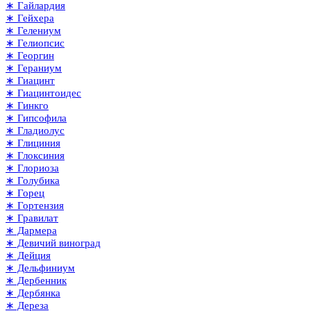
∗ Гайлардия
∗ Гейхера
∗ Гелениум
∗ Гелиопсис
∗ Георгин
∗ Гераниум
∗ Гиацинт
∗ Гиацинтоидес
∗ Гинкго
∗ Гипсофила
∗ Гладиолус
∗ Глициния
∗ Глоксиния
∗ Глориоза
∗ Голубика
∗ Горец
∗ Гортензия
∗ Гравилат
∗ Дармера
∗ Девичий виноград
∗ Дейция
∗ Дельфиниум
∗ Дербенник
∗ Дербянка
∗ Дереза