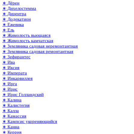
∗ Дёрен
∗ Дихелостемма
∗ Дицентра
∗ Додекатион
∗ Ежевика
∗ Ель
∗ Жимолость вьющаяся
∗ Жимолость камчатская
∗ Земляника садовая неремонтантная
∗ Земляника садовая ремонтантная
∗ Зефирантес
∗ Ива
∗ Иксия
∗ Императа
∗ Инкарвиллея
∗ Ирга
∗ Ирис
∗ Ирис Голландский
∗ Калина
∗ Калистегия
∗ Калла
∗ Камассия
∗ Кампсис укореняющийся
∗ Канна
∗ Керрия