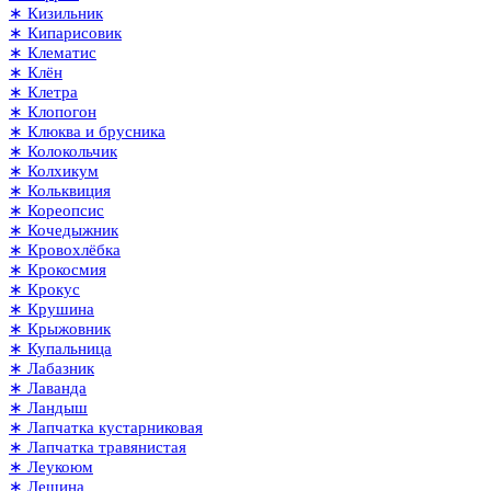
∗ Кизильник
∗ Кипарисовик
∗ Клематис
∗ Клён
∗ Клетра
∗ Клопогон
∗ Клюква и брусника
∗ Колокольчик
∗ Колхикум
∗ Кольквиция
∗ Кореопсис
∗ Кочедыжник
∗ Кровохлёбка
∗ Крокосмия
∗ Крокус
∗ Крушина
∗ Крыжовник
∗ Купальница
∗ Лабазник
∗ Лаванда
∗ Ландыш
∗ Лапчатка кустарниковая
∗ Лапчатка травянистая
∗ Леукоюм
∗ Лещина