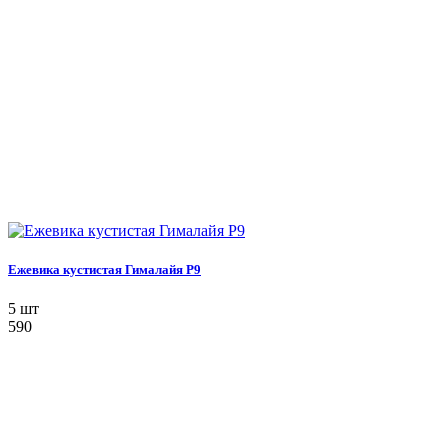
Ежевика кустистая Гималайя P9
5 шт
590