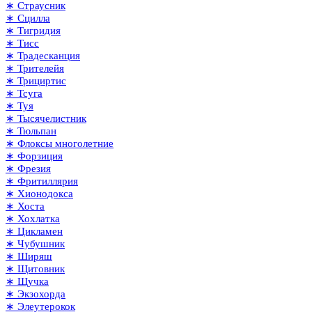
∗ Страусник
∗ Сцилла
∗ Тигридия
∗ Тисс
∗ Традесканция
∗ Трителейя
∗ Трициртис
∗ Тсуга
∗ Туя
∗ Тысячелистник
∗ Тюльпан
∗ Флоксы многолетние
∗ Форзиция
∗ Фрезия
∗ Фритиллярия
∗ Хионодокса
∗ Хоста
∗ Хохлатка
∗ Цикламен
∗ Чубушник
∗ Ширяш
∗ Щитовник
∗ Щучка
∗ Экзохорда
∗ Элеутерокок