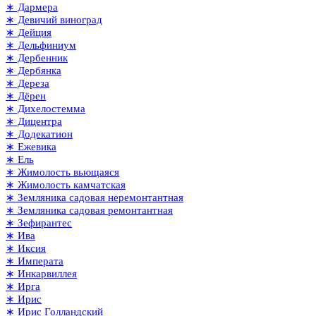
∗ Дармера
∗ Девичий виноград
∗ Дейция
∗ Дельфиниум
∗ Дербенник
∗ Дербянка
∗ Дереза
∗ Дёрен
∗ Дихелостемма
∗ Дицентра
∗ Додекатион
∗ Ежевика
∗ Ель
∗ Жимолость вьющаяся
∗ Жимолость камчатская
∗ Земляника садовая неремонтантная
∗ Земляника садовая ремонтантная
∗ Зефирантес
∗ Ива
∗ Иксия
∗ Императа
∗ Инкарвиллея
∗ Ирга
∗ Ирис
∗ Ирис Голландский