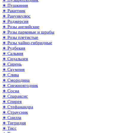
∗ Пушкиния
∗ Ракитник
∗ Ранункулюс
∗ Роджерсия
∗ Розы английские
∗ Розы парковые и шрабы
∗ Розы плетистые
∗ Розы чайно-гибридные
∗ Рудбекия
∗ Сальвия
∗ Сидальцея
∗ Сирень
∗ Скумпия
∗ Слива
∗ Смородина
∗ Снежноягодник
∗ Сосна
∗ Спараксис
∗ Спирея
∗ Стефанандра
∗ Страусник
∗ Сцилла
∗ Тигридия
∗ Тисс