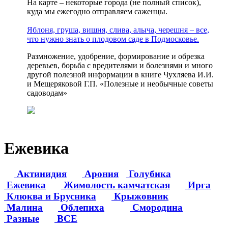
На карте – некоторые города (не полный список),
куда мы ежегодно отправляем саженцы.
Яблоня, груша, вишня, слива, алыча, черешня – все,
что нужно знать о плодовом саде в Подмосковье.
Размножение, удобрение, формирование и обрезка
деревьев, борьба с вредителями и болезнями и много
другой полезной информации в книге Чухляева И.И.
и Мещеряковой Г.П. «Полезные и необычные советы
садоводам»
Ежевика
Актинидия
Арония
Голубика
Ежевика
Жимолость камчатская
Ирга
Клюква и Брусника
Крыжовник
Малина
Облепиха
Смородина
Разные
ВСЕ