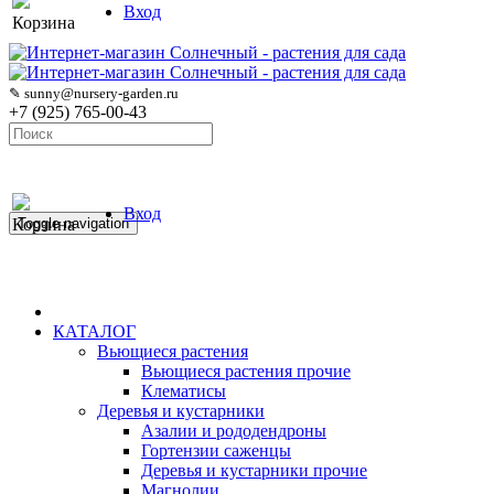
Вход
Корзина
✎ sunny@nursery-garden.ru
+7 (925) 765-00-43
Вход
Корзина
Toggle navigation
КАТАЛОГ
Вьющиеся растения
Вьющиеся растения прочие
Клематисы
Деревья и кустарники
Азалии и рододендроны
Гортензии саженцы
Деревья и кустарники прочие
Магнолии