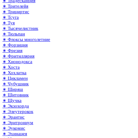
∗ Традесканция
∗ Трителейя
∗ Трициртис
∗ Тсуга
∗ Туя
∗ Тысячелистник
∗ Тюльпан
∗ Флоксы многолетние
∗ Форзиция
∗ Фрезия
∗ Фритиллярия
∗ Хионодокса
∗ Хоста
∗ Хохлатка
∗ Цикламен
∗ Чубушник
∗ Ширяш
∗ Щитовник
∗ Щучка
∗ Экзохорда
∗ Элеутерокок
∗ Эрантис
∗ Эритрониум
∗ Эукомис
∗ Эхинацея