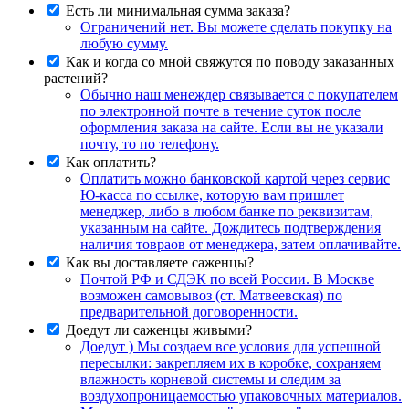
Есть ли минимальная сумма заказа?
Ограничений нет. Вы можете сделать покупку на
любую сумму.
Как и когда со мной свяжутся по поводу заказанных
растений?
Обычно наш менеждер связывается с покупателем
по электронной почте в течение суток после
оформления заказа на сайте. Если вы не указали
почту, то по телефону.
Как оплатить?
Оплатить можно банковской картой через сервис
Ю-касса по ссылке, которую вам пришлет
менеджер, либо в любом банке по реквизитам,
указанным на сайте. Дождитесь подтверждения
наличия товраов от менеджера, затем оплачивайте.
Как вы доставляете саженцы?
Почтой РФ и СДЭК по всей России. В Москве
возможен самовывоз (ст. Матвеевская) по
предварительной договоренности.
Доедут ли саженцы живыми?
Доедут ) Мы создаем все условия для успешной
пересылки: закрепляем их в коробке, сохраняем
влажность корневой системы и следим за
воздухопроницаемостью упаковочных материалов.