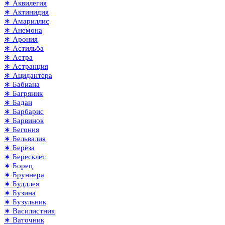
∗ Аквилегия
∗ Актинидия
∗ Амариллис
∗ Анемона
∗ Арония
∗ Астильба
∗ Астра
∗ Астранция
∗ Ацидантера
∗ Бабиана
∗ Багряник
∗ Бадан
∗ Барбарис
∗ Барвинок
∗ Бегония
∗ Бельвалия
∗ Берёза
∗ Бересклет
∗ Борец
∗ Бруннера
∗ Буддлея
∗ Бузина
∗ Бузульник
∗ Василистник
∗ Ваточник