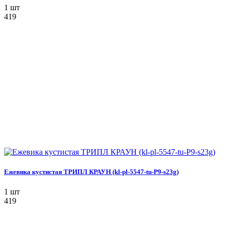
1 шт
419
Ежевика кустистая ТРИПЛ КРАУН (kl-pl-5547-tu-P9-s23g)
1 шт
419