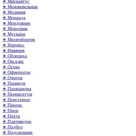
∗ Мискантус
∗ Можжевельник
∗ Молиния
∗ Монарда
∗ Мордовник
∗ Морозник
∗ Мускари
∗ Мюленбергия
∗ Нарцисс
∗ Нивяник
∗ Облепиха
∗ Оксалис
∗ Осока
∗ Офиопогон
∗ Очиток
∗ Паникум
∗ Пахизандра
∗ Пеннисетум
∗ Пенстемон
∗ Пиерис
∗ Пион
∗ Пихта
∗ Платикодон
∗ Подбел
∗ Подснежник