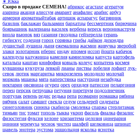
∗ Юкка
Скоро в продаже СЕМЕНА!
абрикос
агастахе
агератум
азарина
акация
алиссум
амарант
анафалис
арабис
арбуз
армерия
ароматныйтабак
артишок
аспарагус
багрянник
базилик
баклажан
бальзамин
бархатцы
бессмертник
бирючина
боярышник
валериана
василек
вербена
вереск
вероникаструм
виола
вьюнок
вяз
газания
гвоздика
гейхерелла
герань
гибискус
годеция
горох
горянка
грибы
дайкон
дихондра
душистый
душица
дыня
ежемалина
жасмин
живучка
зверобой
злаки
золотарник
иберис
индау
ипомея
иссоп
йошта
кабачок
календула
калужница
камелия
камнеломка
капуста
картофель
катальпа
каштан
книфофия
ковыль
колеус
копытень
космея
кувшинка
кукуруза
левкой
лианы
листвы
лобелия
лофант
лук-
севок
лютик
маргаритка
микрозелень
молодило
молочай
морковь
мшанка
мята
наперстянка
настурция
незабудка
нектарин
овсяница
огурец
орех
орхидея
патиссон
пеларгония
перец
персик
петрушка
петуния
пиретрум
подсолнечник
портулак
ревень
редис
редька
репа
розмарин
ромашка
рябина
рябчик
салат
самшит
свекла
седум
сельдерей
сидераты
синеголовник
синюха
скабиоза
смолевка
спаржа
стерлитамак
тимьян
тис
томат
тополь
тыква
укроп
фасоль
фиалка
физалис
физостегия
фуксия
хелоне
хризантема
целозия
цинерария
цинния
черемуха
чеснок
чистец
шалфей
шелковица
шпинат
щавель
энотера
эустома
эшшольция
ясколка
яснотка