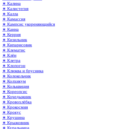
∗ Калина
∗ Калистегия
∗ Калла
∗ Камассия
∗ Кампсис укореняющийся
∗ Канна
∗ Керрия
∗ Кизильник
∗ Кипарисовик
∗ Клематис
∗ Клён
∗ Клетра
∗ Клопогон
∗ Клюква и брусника
∗ Колокольчик
∗ Колхикум
∗ Кольквиция
∗ Кореопсис
∗ Кочедыжник
∗ Кровохлёбка
∗ Крокосмия
∗ Крокус
∗ Крушина
∗ Крыжовник
∗ Купальница