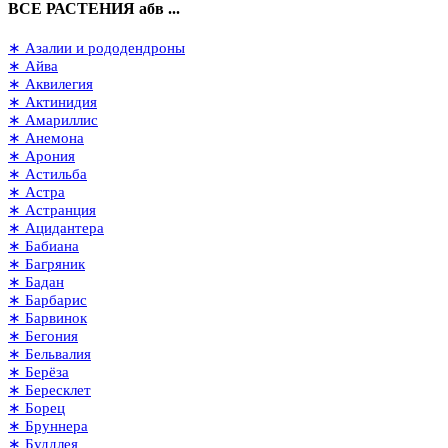
ВСЕ РАСТЕНИЯ абв ...
∗ Азалии и рододендроны
∗ Айва
∗ Аквилегия
∗ Актинидия
∗ Амариллис
∗ Анемона
∗ Арония
∗ Астильба
∗ Астра
∗ Астранция
∗ Ацидантера
∗ Бабиана
∗ Багряник
∗ Бадан
∗ Барбарис
∗ Барвинок
∗ Бегония
∗ Бельвалия
∗ Берёза
∗ Бересклет
∗ Борец
∗ Бруннера
∗ Буддлея