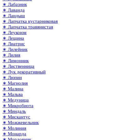
∗ Лабазник
∗ Лаванда
∗ Ландыш
∗ Лапчатка кустарниковая
∗ Лапчатка травянистая
∗ Леукоюм
∗ Лещина
∗ Лиатрис
∗ Лилейник
∗ Лилия
∗ Лимонник
∗ Лиственница
∗ Лук декоративный
∗ Люпин
∗ Магнолия
∗ Малина
∗ Мальва
∗ Медуница
∗ Микробиота
∗ Миндаль
∗ Мискантус
∗ Можжевельник
∗ Молиния
∗ Монарда
∗ Мордовник