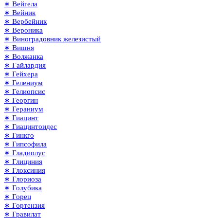
∗ Вейгела
∗ Вейник
∗ Вербейник
∗ Вероника
∗ Виноградовник железистый
∗ Вишня
∗ Волжанка
∗ Гайлардия
∗ Гейхера
∗ Гелениум
∗ Гелиопсис
∗ Георгин
∗ Гераниум
∗ Гиацинт
∗ Гиацинтоидес
∗ Гинкго
∗ Гипсофила
∗ Гладиолус
∗ Глициния
∗ Глоксиния
∗ Глориоза
∗ Голубика
∗ Горец
∗ Гортензия
∗ Гравилат