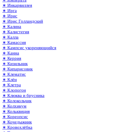
∗ Императа
∗ Инкарвиллея
∗ Ирга
∗ Ирис
∗ Ирис Голландский
∗ Калина
∗ Калистегия
∗ Калла
∗ Камассия
∗ Кампсис укореняющийся
∗ Канна
∗ Керрия
∗ Кизильник
∗ Кипарисовик
∗ Клематис
∗ Клён
∗ Клетра
∗ Клопогон
∗ Клюква и брусника
∗ Колокольчик
∗ Колхикум
∗ Кольквиция
∗ Кореопсис
∗ Кочедыжник
∗ Кровохлёбка