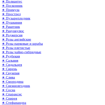
∗ Полиантес
∗ Посконник
∗ Примула
∗ Прострел
∗ Пузыреплодник
∗ Пушкиния
∗ Ракитник
∗ Ранункулюс
∗ Роджерсия
∗ Розы английские
∗ Розы парковые и шрабы
∗ Розы плетистые
∗ Розы чайно-гибридные
∗ Рудбекия
∗ Сальвия
∗ Сидальцея
∗ Сирень
∗ Скумпия
∗ Слива
∗ Смородина
∗ Снежноягодник
∗ Сосна
∗ Спараксис
∗ Спирея
∗ Стефанандра