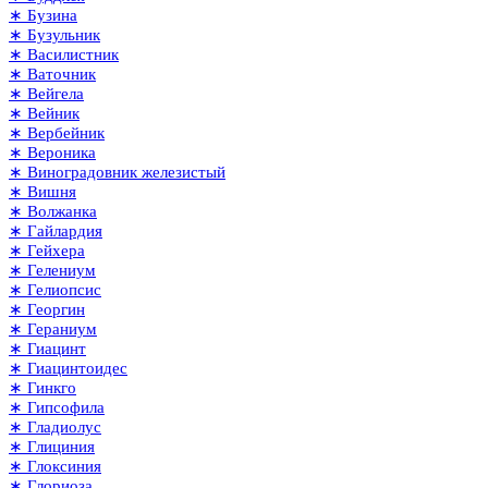
∗ Бузина
∗ Бузульник
∗ Василистник
∗ Ваточник
∗ Вейгела
∗ Вейник
∗ Вербейник
∗ Вероника
∗ Виноградовник железистый
∗ Вишня
∗ Волжанка
∗ Гайлардия
∗ Гейхера
∗ Гелениум
∗ Гелиопсис
∗ Георгин
∗ Гераниум
∗ Гиацинт
∗ Гиацинтоидес
∗ Гинкго
∗ Гипсофила
∗ Гладиолус
∗ Глициния
∗ Глоксиния
∗ Глориоза