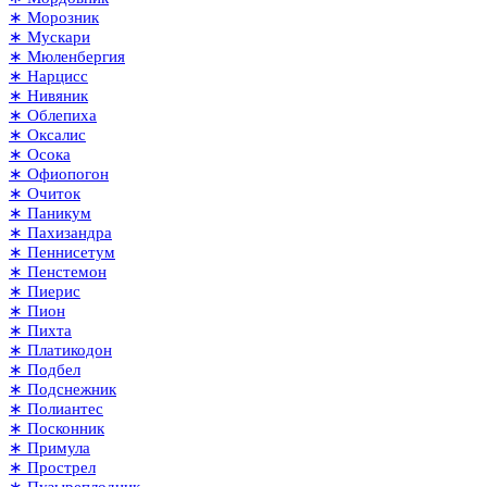
∗ Морозник
∗ Мускари
∗ Мюленбергия
∗ Нарцисс
∗ Нивяник
∗ Облепиха
∗ Оксалис
∗ Осока
∗ Офиопогон
∗ Очиток
∗ Паникум
∗ Пахизандра
∗ Пеннисетум
∗ Пенстемон
∗ Пиерис
∗ Пион
∗ Пихта
∗ Платикодон
∗ Подбел
∗ Подснежник
∗ Полиантес
∗ Посконник
∗ Примула
∗ Прострел
∗ Пузыреплодник