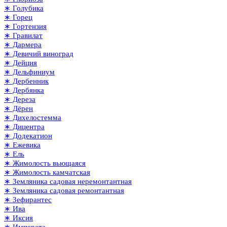
∗ Голубика
∗ Горец
∗ Гортензия
∗ Гравилат
∗ Дармера
∗ Девичий виноград
∗ Дейция
∗ Дельфиниум
∗ Дербенник
∗ Дербянка
∗ Дереза
∗ Дёрен
∗ Дихелостемма
∗ Дицентра
∗ Додекатион
∗ Ежевика
∗ Ель
∗ Жимолость вьющаяся
∗ Жимолость камчатская
∗ Земляника садовая неремонтантная
∗ Земляника садовая ремонтантная
∗ Зефирантес
∗ Ива
∗ Иксия