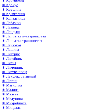
∗ Крокосмия
∗ Крокус
∗ Крушина
∗ Крыжовник
∗ Купальница
∗ Лабазник
∗ Лаванда
∗ Ландыш
∗ Лапчатка кустарниковая
∗ Лапчатка травянистая
∗ Леукоюм
∗ Лещина
∗ Лиатрис
∗ Лилейник
∗ Лилия
∗ Лимонник
∗ Лиственница
∗ Лук декоративный
∗ Люпин
∗ Магнолия
∗ Малина
∗ Мальва
∗ Медуница
∗ Микробиота
∗ Миндаль