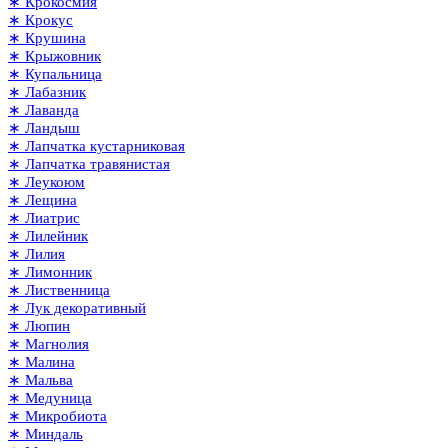
∗ Крокосмия
∗ Крокус
∗ Крушина
∗ Крыжовник
∗ Купальница
∗ Лабазник
∗ Лаванда
∗ Ландыш
∗ Лапчатка кустарниковая
∗ Лапчатка травянистая
∗ Леукоюм
∗ Лещина
∗ Лиатрис
∗ Лилейник
∗ Лилия
∗ Лимонник
∗ Лиственница
∗ Лук декоративный
∗ Люпин
∗ Магнолия
∗ Малина
∗ Мальва
∗ Медуница
∗ Микробиота
∗ Миндаль