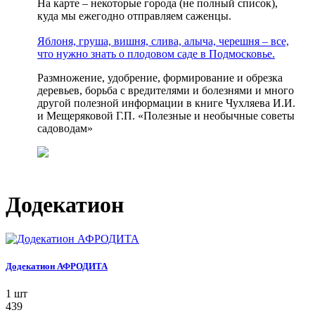
На карте – некоторые города (не полный список),
куда мы ежегодно отправляем саженцы.
Яблоня, груша, вишня, слива, алыча, черешня – все,
что нужно знать о плодовом саде в Подмосковье.
Размножение, удобрение, формирование и обрезка
деревьев, борьба с вредителями и болезнями и много
другой полезной информации в книге Чухляева И.И.
и Мещеряковой Г.П. «Полезные и необычные советы
садоводам»
Додекатион
Додекатион АФРОДИТА
1 шт
439