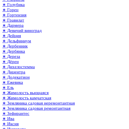
∗ Голубика
∗ Горец
∗ Гортензия
∗ Гравилат
∗ Дармера
∗ Девичий виноград
∗ Дейция
∗ Дельфиниум
∗ Дербенник
∗ Дербянка
∗ Дереза
∗ Дёрен
∗ Дихелостемма
∗ Дицентра
∗ Додекатион
∗ Ежевика
∗ Ель
∗ Жимолость вьющаяся
∗ Жимолость камчатская
∗ Земляника садовая неремонтантная
∗ Земляника садовая ремонтантная
∗ Зефирантес
∗ Ива
∗ Иксия