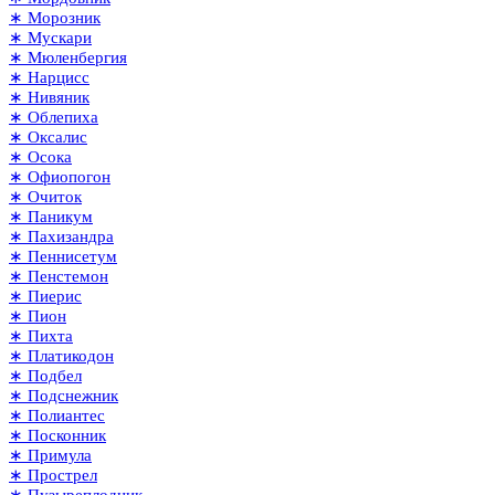
∗ Морозник
∗ Мускари
∗ Мюленбергия
∗ Нарцисс
∗ Нивяник
∗ Облепиха
∗ Оксалис
∗ Осока
∗ Офиопогон
∗ Очиток
∗ Паникум
∗ Пахизандра
∗ Пеннисетум
∗ Пенстемон
∗ Пиерис
∗ Пион
∗ Пихта
∗ Платикодон
∗ Подбел
∗ Подснежник
∗ Полиантес
∗ Посконник
∗ Примула
∗ Прострел
∗ Пузыреплодник