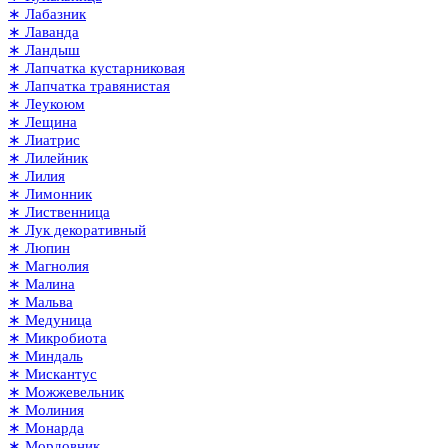
∗ Лабазник
∗ Лаванда
∗ Ландыш
∗ Лапчатка кустарниковая
∗ Лапчатка травянистая
∗ Леукоюм
∗ Лещина
∗ Лиатрис
∗ Лилейник
∗ Лилия
∗ Лимонник
∗ Лиственница
∗ Лук декоративный
∗ Люпин
∗ Магнолия
∗ Малина
∗ Мальва
∗ Медуница
∗ Микробиота
∗ Миндаль
∗ Мискантус
∗ Можжевельник
∗ Молиния
∗ Монарда
∗ Мордовник