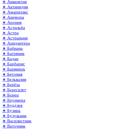
∗ Аквилегия
∗ Актинидия
∗ Амариллис
∗ Анемона
∗ Арония
∗ Астильба
∗ Астра
∗ Астранция
∗ Ацидантера
∗ Бабиана
∗ Багряник
∗ Бадан
∗ Барбарис
∗ Барвинок
∗ Бегония
∗ Бельвалия
∗ Берёза
∗ Бересклет
∗ Борец
∗ Бруннера
∗ Буддлея
∗ Бузина
∗ Бузульник
∗ Василистник
∗ Ваточник