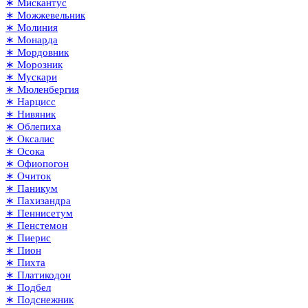
∗ Мискантус
∗ Можжевельник
∗ Молиния
∗ Монарда
∗ Мордовник
∗ Морозник
∗ Мускари
∗ Мюленбергия
∗ Нарцисс
∗ Нивяник
∗ Облепиха
∗ Оксалис
∗ Осока
∗ Офиопогон
∗ Очиток
∗ Паникум
∗ Пахизандра
∗ Пеннисетум
∗ Пенстемон
∗ Пиерис
∗ Пион
∗ Пихта
∗ Платикодон
∗ Подбел
∗ Подснежник