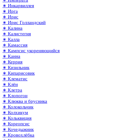
∗ Императа
∗ Инкарвиллея
∗ Ирга
∗ Ирис
∗ Ирис Голландский
∗ Калина
∗ Калистегия
∗ Калла
∗ Камассия
∗ Кампсис укореняющийся
∗ Канна
∗ Керрия
∗ Кизильник
∗ Кипарисовик
∗ Клематис
∗ Клён
∗ Клетра
∗ Клопогон
∗ Клюква и брусника
∗ Колокольчик
∗ Колхикум
∗ Кольквиция
∗ Кореопсис
∗ Кочедыжник
∗ Кровохлёбка