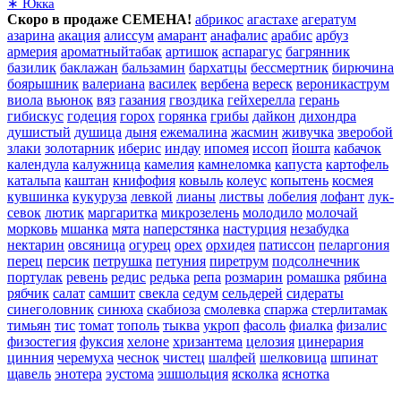
∗ Юкка
Скоро в продаже СЕМЕНА!
абрикос
агастахе
агератум
азарина
акация
алиссум
амарант
анафалис
арабис
арбуз
армерия
ароматныйтабак
артишок
аспарагус
багрянник
базилик
баклажан
бальзамин
бархатцы
бессмертник
бирючина
боярышник
валериана
василек
вербена
вереск
вероникаструм
виола
вьюнок
вяз
газания
гвоздика
гейхерелла
герань
гибискус
годеция
горох
горянка
грибы
дайкон
дихондра
душистый
душица
дыня
ежемалина
жасмин
живучка
зверобой
злаки
золотарник
иберис
индау
ипомея
иссоп
йошта
кабачок
календула
калужница
камелия
камнеломка
капуста
картофель
катальпа
каштан
книфофия
ковыль
колеус
копытень
космея
кувшинка
кукуруза
левкой
лианы
листвы
лобелия
лофант
лук-
севок
лютик
маргаритка
микрозелень
молодило
молочай
морковь
мшанка
мята
наперстянка
настурция
незабудка
нектарин
овсяница
огурец
орех
орхидея
патиссон
пеларгония
перец
персик
петрушка
петуния
пиретрум
подсолнечник
портулак
ревень
редис
редька
репа
розмарин
ромашка
рябина
рябчик
салат
самшит
свекла
седум
сельдерей
сидераты
синеголовник
синюха
скабиоза
смолевка
спаржа
стерлитамак
тимьян
тис
томат
тополь
тыква
укроп
фасоль
фиалка
физалис
физостегия
фуксия
хелоне
хризантема
целозия
цинерария
цинния
черемуха
чеснок
чистец
шалфей
шелковица
шпинат
щавель
энотера
эустома
эшшольция
ясколка
яснотка