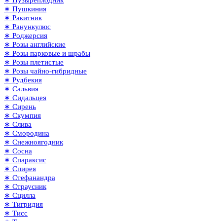
∗ Пушкиния
∗ Ракитник
∗ Ранункулюс
∗ Роджерсия
∗ Розы английские
∗ Розы парковые и шрабы
∗ Розы плетистые
∗ Розы чайно-гибридные
∗ Рудбекия
∗ Сальвия
∗ Сидальцея
∗ Сирень
∗ Скумпия
∗ Слива
∗ Смородина
∗ Снежноягодник
∗ Сосна
∗ Спараксис
∗ Спирея
∗ Стефанандра
∗ Страусник
∗ Сцилла
∗ Тигридия
∗ Тисс