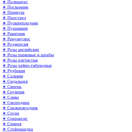
∗ Полиантес
∗ Посконник
∗ Примула
∗ Прострел
∗ Пузыреплодник
∗ Пушкиния
∗ Ракитник
∗ Ранункулюс
∗ Роджерсия
∗ Розы английские
∗ Розы парковые и шрабы
∗ Розы плетистые
∗ Розы чайно-гибридные
∗ Рудбекия
∗ Сальвия
∗ Сидальцея
∗ Сирень
∗ Скумпия
∗ Слива
∗ Смородина
∗ Снежноягодник
∗ Сосна
∗ Спараксис
∗ Спирея
∗ Стефанандра