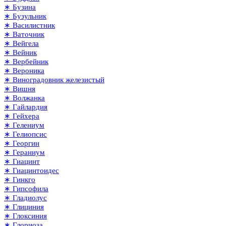
∗ Бузина
∗ Бузульник
∗ Василистник
∗ Ваточник
∗ Вейгела
∗ Вейник
∗ Вербейник
∗ Вероника
∗ Виноградовник железистый
∗ Вишня
∗ Волжанка
∗ Гайлардия
∗ Гейхера
∗ Гелениум
∗ Гелиопсис
∗ Георгин
∗ Гераниум
∗ Гиацинт
∗ Гиацинтоидес
∗ Гинкго
∗ Гипсофила
∗ Гладиолус
∗ Глициния
∗ Глоксиния
∗ Глориоза