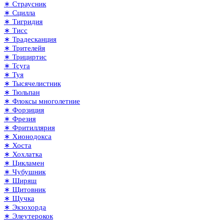
∗ Страусник
∗ Сцилла
∗ Тигридия
∗ Тисс
∗ Традесканция
∗ Трителейя
∗ Трициртис
∗ Тсуга
∗ Туя
∗ Тысячелистник
∗ Тюльпан
∗ Флоксы многолетние
∗ Форзиция
∗ Фрезия
∗ Фритиллярия
∗ Хионодокса
∗ Хоста
∗ Хохлатка
∗ Цикламен
∗ Чубушник
∗ Ширяш
∗ Щитовник
∗ Щучка
∗ Экзохорда
∗ Элеутерокок