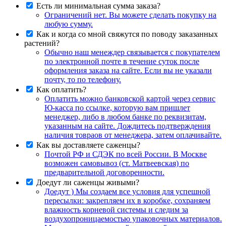
Есть ли минимальная сумма заказа?
Ограничений нет. Вы можете сделать покупку на
любую сумму.
Как и когда со мной свяжутся по поводу заказанных
растений?
Обычно наш менеждер связывается с покупателем
по электронной почте в течение суток после
оформления заказа на сайте. Если вы не указали
почту, то по телефону.
Как оплатить?
Оплатить можно банковской картой через сервис
Ю-касса по ссылке, которую вам пришлет
менеджер, либо в любом банке по реквизитам,
указанным на сайте. Дождитесь подтверждения
наличия товраов от менеджера, затем оплачивайте.
Как вы доставляете саженцы?
Почтой РФ и СДЭК по всей России. В Москве
возможен самовывоз (ст. Матвеевская) по
предварительной договоренности.
Доедут ли саженцы живыми?
Доедут ) Мы создаем все условия для успешной
пересылки: закрепляем их в коробке, сохраняем
влажность корневой системы и следим за
воздухопроницаемостью упаковочных материалов.