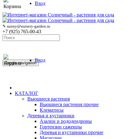
Вход
Корзина
✎ sunny@nursery-garden.ru
+7 (925) 765-00-43
Вход
Корзина
Toggle navigation
КАТАЛОГ
Вьющиеся растения
Вьющиеся растения прочие
Клематисы
Деревья и кустарники
Азалии и рододендроны
Гортензии саженцы
Деревья и кустарники прочие
Магнолии