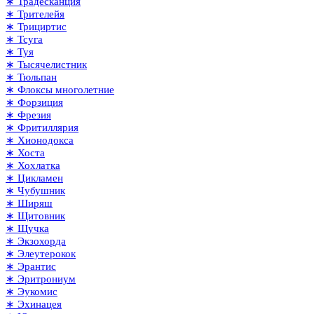
∗ Традесканция
∗ Трителейя
∗ Трициртис
∗ Тсуга
∗ Туя
∗ Тысячелистник
∗ Тюльпан
∗ Флоксы многолетние
∗ Форзиция
∗ Фрезия
∗ Фритиллярия
∗ Хионодокса
∗ Хоста
∗ Хохлатка
∗ Цикламен
∗ Чубушник
∗ Ширяш
∗ Щитовник
∗ Щучка
∗ Экзохорда
∗ Элеутерокок
∗ Эрантис
∗ Эритрониум
∗ Эукомис
∗ Эхинацея