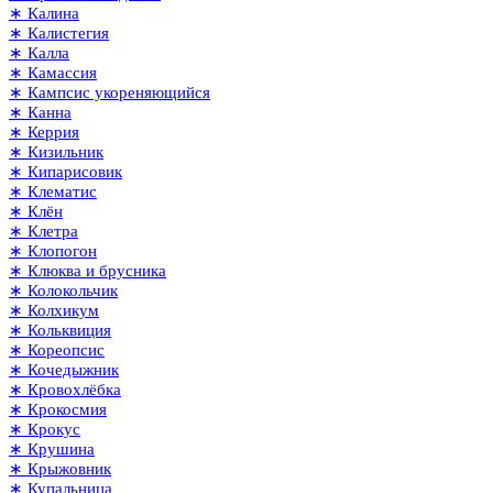
∗ Калина
∗ Калистегия
∗ Калла
∗ Камассия
∗ Кампсис укореняющийся
∗ Канна
∗ Керрия
∗ Кизильник
∗ Кипарисовик
∗ Клематис
∗ Клён
∗ Клетра
∗ Клопогон
∗ Клюква и брусника
∗ Колокольчик
∗ Колхикум
∗ Кольквиция
∗ Кореопсис
∗ Кочедыжник
∗ Кровохлёбка
∗ Крокосмия
∗ Крокус
∗ Крушина
∗ Крыжовник
∗ Купальница