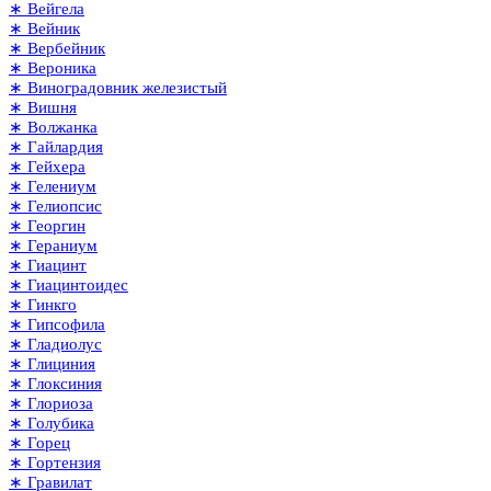
∗ Вейгела
∗ Вейник
∗ Вербейник
∗ Вероника
∗ Виноградовник железистый
∗ Вишня
∗ Волжанка
∗ Гайлардия
∗ Гейхера
∗ Гелениум
∗ Гелиопсис
∗ Георгин
∗ Гераниум
∗ Гиацинт
∗ Гиацинтоидес
∗ Гинкго
∗ Гипсофила
∗ Гладиолус
∗ Глициния
∗ Глоксиния
∗ Глориоза
∗ Голубика
∗ Горец
∗ Гортензия
∗ Гравилат