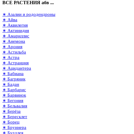
ВСЕ РАСТЕНИЯ абв ...
∗ Азалии и рододендроны
∗ Айва
∗ Аквилегия
∗ Актинидия
∗ Амариллис
∗ Анемона
∗ Арония
∗ Астильба
∗ Астра
∗ Астранция
∗ Ацидантера
∗ Бабиана
∗ Багряник
∗ Бадан
∗ Барбарис
∗ Барвинок
∗ Бегония
∗ Бельвалия
∗ Берёза
∗ Бересклет
∗ Борец
∗ Бруннера
∗ Буддлея