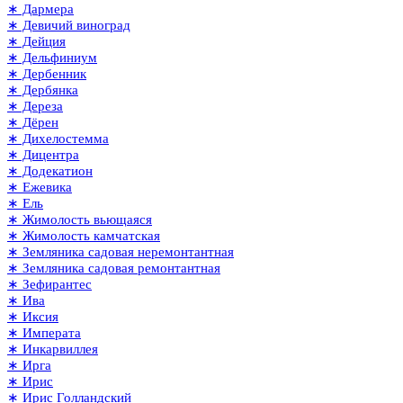
∗ Дармера
∗ Девичий виноград
∗ Дейция
∗ Дельфиниум
∗ Дербенник
∗ Дербянка
∗ Дереза
∗ Дёрен
∗ Дихелостемма
∗ Дицентра
∗ Додекатион
∗ Ежевика
∗ Ель
∗ Жимолость вьющаяся
∗ Жимолость камчатская
∗ Земляника садовая неремонтантная
∗ Земляника садовая ремонтантная
∗ Зефирантес
∗ Ива
∗ Иксия
∗ Императа
∗ Инкарвиллея
∗ Ирга
∗ Ирис
∗ Ирис Голландский