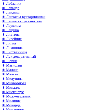
∗ Лабазник
∗ Лаванда
∗ Ландыш
∗ Лапчатка кустарниковая
∗ Лапчатка травянистая
∗ Леукоюм
∗ Лещина
∗ Лиатрис
∗ Лилейник
∗ Лилия
∗ Лимонник
∗ Лиственница
∗ Лук декоративный
∗ Люпин
∗ Магнолия
∗ Малина
∗ Мальва
∗ Медуница
∗ Микробиота
∗ Миндаль
∗ Мискантус
∗ Можжевельник
∗ Молиния
∗ Монарда
∗ Мордовник