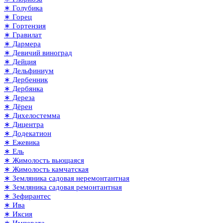
∗ Голубика
∗ Горец
∗ Гортензия
∗ Гравилат
∗ Дармера
∗ Девичий виноград
∗ Дейция
∗ Дельфиниум
∗ Дербенник
∗ Дербянка
∗ Дереза
∗ Дёрен
∗ Дихелостемма
∗ Дицентра
∗ Додекатион
∗ Ежевика
∗ Ель
∗ Жимолость вьющаяся
∗ Жимолость камчатская
∗ Земляника садовая неремонтантная
∗ Земляника садовая ремонтантная
∗ Зефирантес
∗ Ива
∗ Иксия