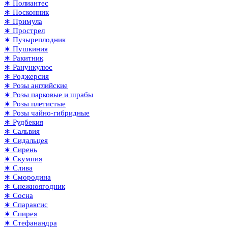
∗ Полиантес
∗ Посконник
∗ Примула
∗ Прострел
∗ Пузыреплодник
∗ Пушкиния
∗ Ракитник
∗ Ранункулюс
∗ Роджерсия
∗ Розы английские
∗ Розы парковые и шрабы
∗ Розы плетистые
∗ Розы чайно-гибридные
∗ Рудбекия
∗ Сальвия
∗ Сидальцея
∗ Сирень
∗ Скумпия
∗ Слива
∗ Смородина
∗ Снежноягодник
∗ Сосна
∗ Спараксис
∗ Спирея
∗ Стефанандра