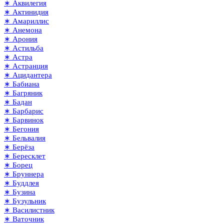
∗ Аквилегия
∗ Актинидия
∗ Амариллис
∗ Анемона
∗ Арония
∗ Астильба
∗ Астра
∗ Астранция
∗ Ацидантера
∗ Бабиана
∗ Багряник
∗ Бадан
∗ Барбарис
∗ Барвинок
∗ Бегония
∗ Бельвалия
∗ Берёза
∗ Бересклет
∗ Борец
∗ Бруннера
∗ Буддлея
∗ Бузина
∗ Бузульник
∗ Василистник
∗ Ваточник