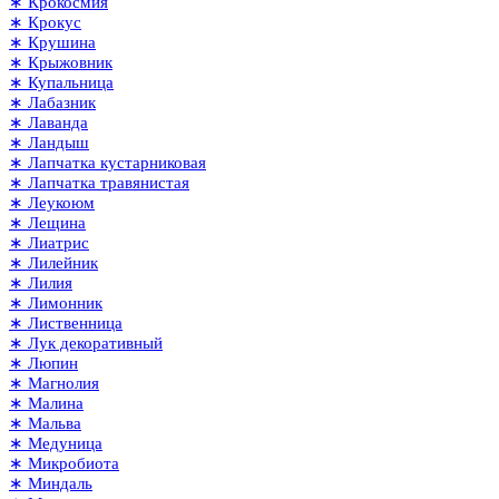
∗ Крокосмия
∗ Крокус
∗ Крушина
∗ Крыжовник
∗ Купальница
∗ Лабазник
∗ Лаванда
∗ Ландыш
∗ Лапчатка кустарниковая
∗ Лапчатка травянистая
∗ Леукоюм
∗ Лещина
∗ Лиатрис
∗ Лилейник
∗ Лилия
∗ Лимонник
∗ Лиственница
∗ Лук декоративный
∗ Люпин
∗ Магнолия
∗ Малина
∗ Мальва
∗ Медуница
∗ Микробиота
∗ Миндаль