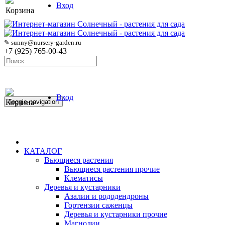
Вход
Корзина
✎ sunny@nursery-garden.ru
+7 (925) 765-00-43
Вход
Корзина
Toggle navigation
КАТАЛОГ
Вьющиеся растения
Вьющиеся растения прочие
Клематисы
Деревья и кустарники
Азалии и рододендроны
Гортензии саженцы
Деревья и кустарники прочие
Магнолии