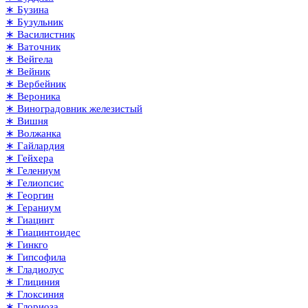
∗ Бузина
∗ Бузульник
∗ Василистник
∗ Ваточник
∗ Вейгела
∗ Вейник
∗ Вербейник
∗ Вероника
∗ Виноградовник железистый
∗ Вишня
∗ Волжанка
∗ Гайлардия
∗ Гейхера
∗ Гелениум
∗ Гелиопсис
∗ Георгин
∗ Гераниум
∗ Гиацинт
∗ Гиацинтоидес
∗ Гинкго
∗ Гипсофила
∗ Гладиолус
∗ Глициния
∗ Глоксиния
∗ Глориоза