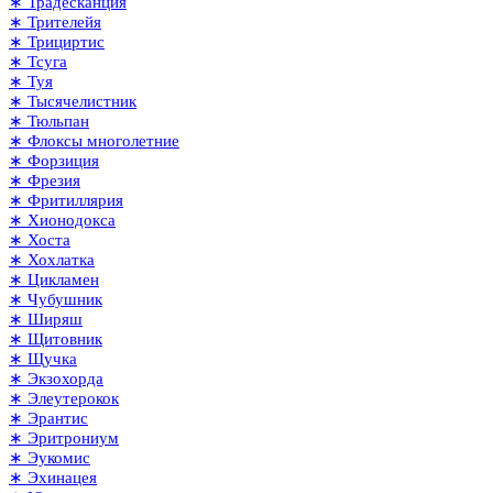
∗ Традесканция
∗ Трителейя
∗ Трициртис
∗ Тсуга
∗ Туя
∗ Тысячелистник
∗ Тюльпан
∗ Флоксы многолетние
∗ Форзиция
∗ Фрезия
∗ Фритиллярия
∗ Хионодокса
∗ Хоста
∗ Хохлатка
∗ Цикламен
∗ Чубушник
∗ Ширяш
∗ Щитовник
∗ Щучка
∗ Экзохорда
∗ Элеутерокок
∗ Эрантис
∗ Эритрониум
∗ Эукомис
∗ Эхинацея