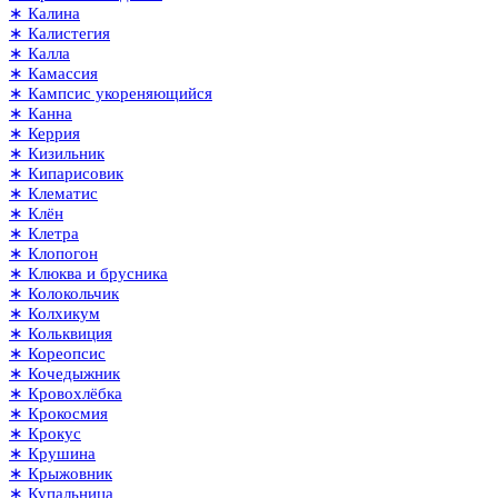
∗ Калина
∗ Калистегия
∗ Калла
∗ Камассия
∗ Кампсис укореняющийся
∗ Канна
∗ Керрия
∗ Кизильник
∗ Кипарисовик
∗ Клематис
∗ Клён
∗ Клетра
∗ Клопогон
∗ Клюква и брусника
∗ Колокольчик
∗ Колхикум
∗ Кольквиция
∗ Кореопсис
∗ Кочедыжник
∗ Кровохлёбка
∗ Крокосмия
∗ Крокус
∗ Крушина
∗ Крыжовник
∗ Купальница