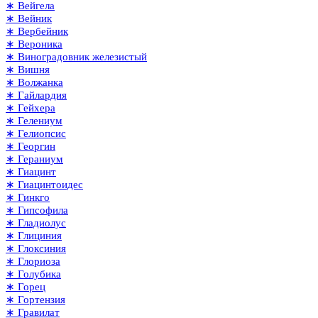
∗ Вейгела
∗ Вейник
∗ Вербейник
∗ Вероника
∗ Виноградовник железистый
∗ Вишня
∗ Волжанка
∗ Гайлардия
∗ Гейхера
∗ Гелениум
∗ Гелиопсис
∗ Георгин
∗ Гераниум
∗ Гиацинт
∗ Гиацинтоидес
∗ Гинкго
∗ Гипсофила
∗ Гладиолус
∗ Глициния
∗ Глоксиния
∗ Глориоза
∗ Голубика
∗ Горец
∗ Гортензия
∗ Гравилат