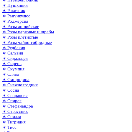
∗ Пушкиния
∗ Ракитник
∗ Ранункулюс
∗ Роджерсия
∗ Розы английские
∗ Розы парковые и шрабы
∗ Розы плетистые
∗ Розы чайно-гибридные
∗ Рудбекия
∗ Сальвия
∗ Сидальцея
∗ Сирень
∗ Скумпия
∗ Слива
∗ Смородина
∗ Снежноягодник
∗ Сосна
∗ Спараксис
∗ Спирея
∗ Стефанандра
∗ Страусник
∗ Сцилла
∗ Тигридия
∗ Тисс