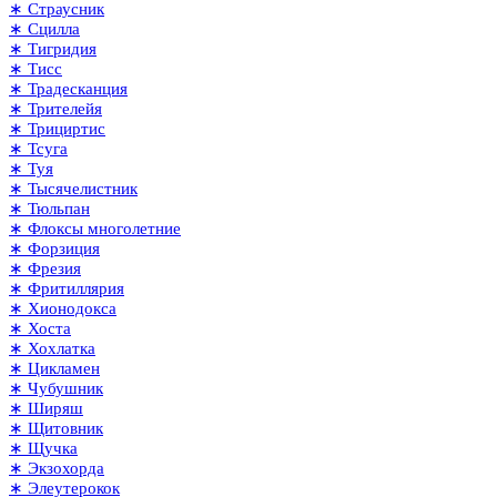
∗ Страусник
∗ Сцилла
∗ Тигридия
∗ Тисс
∗ Традесканция
∗ Трителейя
∗ Трициртис
∗ Тсуга
∗ Туя
∗ Тысячелистник
∗ Тюльпан
∗ Флоксы многолетние
∗ Форзиция
∗ Фрезия
∗ Фритиллярия
∗ Хионодокса
∗ Хоста
∗ Хохлатка
∗ Цикламен
∗ Чубушник
∗ Ширяш
∗ Щитовник
∗ Щучка
∗ Экзохорда
∗ Элеутерокок