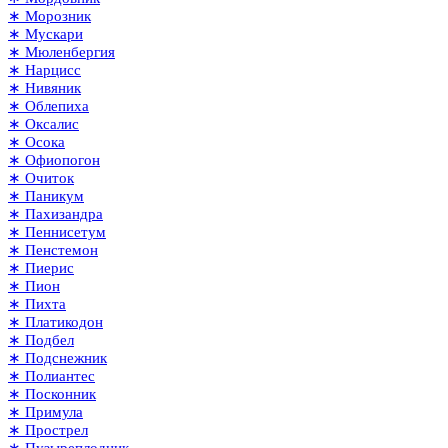
∗ Морозник
∗ Мускари
∗ Мюленбергия
∗ Нарцисс
∗ Нивяник
∗ Облепиха
∗ Оксалис
∗ Осока
∗ Офиопогон
∗ Очиток
∗ Паникум
∗ Пахизандра
∗ Пеннисетум
∗ Пенстемон
∗ Пиерис
∗ Пион
∗ Пихта
∗ Платикодон
∗ Подбел
∗ Подснежник
∗ Полиантес
∗ Посконник
∗ Примула
∗ Прострел
∗ Пузыреплодник