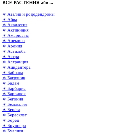
ВСЕ РАСТЕНИЯ абв ...
∗ Азалии и рододендроны
∗ Айва
∗ Аквилегия
∗ Актинидия
∗ Амариллис
∗ Анемона
∗ Арония
∗ Астильба
∗ Астра
∗ Астранция
∗ Ацидантера
∗ Бабиана
∗ Багряник
∗ Бадан
∗ Барбарис
∗ Барвинок
∗ Бегония
∗ Бельвалия
∗ Берёза
∗ Бересклет
∗ Борец
∗ Бруннера
∗ Буддлея