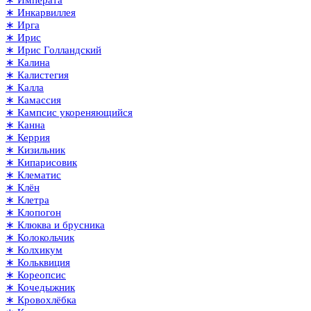
∗ Императа
∗ Инкарвиллея
∗ Ирга
∗ Ирис
∗ Ирис Голландский
∗ Калина
∗ Калистегия
∗ Калла
∗ Камассия
∗ Кампсис укореняющийся
∗ Канна
∗ Керрия
∗ Кизильник
∗ Кипарисовик
∗ Клематис
∗ Клён
∗ Клетра
∗ Клопогон
∗ Клюква и брусника
∗ Колокольчик
∗ Колхикум
∗ Кольквиция
∗ Кореопсис
∗ Кочедыжник
∗ Кровохлёбка