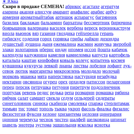
∗ Юкка
Скоро в продаже СЕМЕНА!
абрикос
агастахе
агератум
азарина
акация
алиссум
амарант
анафалис
арабис
арбуз
армерия
ароматныйтабак
артишок
аспарагус
багрянник
базилик
баклажан
бальзамин
бархатцы
бессмертник
бирючина
боярышник
валериана
василек
вербена
вереск
вероникаструм
виола
вьюнок
вяз
газания
гвоздика
гейхерелла
герань
гибискус
годеция
горох
горянка
грибы
дайкон
дихондра
душистый
душица
дыня
ежемалина
жасмин
живучка
зверобой
злаки
золотарник
иберис
индау
ипомея
иссоп
йошта
кабачок
календула
калужница
камелия
камнеломка
капуста
картофель
катальпа
каштан
книфофия
ковыль
колеус
копытень
космея
кувшинка
кукуруза
левкой
лианы
листвы
лобелия
лофант
лук-
севок
лютик
маргаритка
микрозелень
молодило
молочай
морковь
мшанка
мята
наперстянка
настурция
незабудка
нектарин
овсяница
огурец
орех
орхидея
патиссон
пеларгония
перец
персик
петрушка
петуния
пиретрум
подсолнечник
портулак
ревень
редис
редька
репа
розмарин
ромашка
рябина
рябчик
салат
самшит
свекла
седум
сельдерей
сидераты
синеголовник
синюха
скабиоза
смолевка
спаржа
стерлитамак
тимьян
тис
томат
тополь
тыква
укроп
фасоль
фиалка
физалис
физостегия
фуксия
хелоне
хризантема
целозия
цинерария
цинния
черемуха
чеснок
чистец
шалфей
шелковица
шпинат
щавель
энотера
эустома
эшшольция
ясколка
яснотка