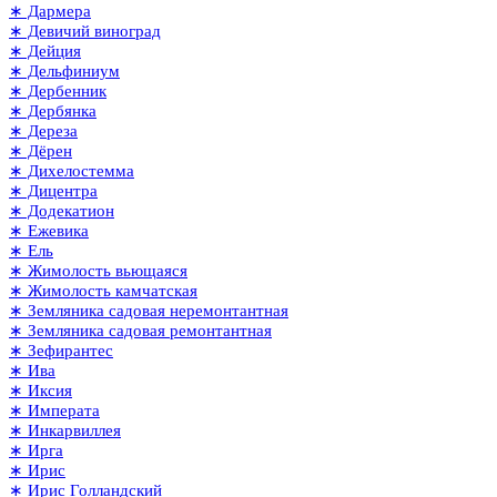
∗ Дармера
∗ Девичий виноград
∗ Дейция
∗ Дельфиниум
∗ Дербенник
∗ Дербянка
∗ Дереза
∗ Дёрен
∗ Дихелостемма
∗ Дицентра
∗ Додекатион
∗ Ежевика
∗ Ель
∗ Жимолость вьющаяся
∗ Жимолость камчатская
∗ Земляника садовая неремонтантная
∗ Земляника садовая ремонтантная
∗ Зефирантес
∗ Ива
∗ Иксия
∗ Императа
∗ Инкарвиллея
∗ Ирга
∗ Ирис
∗ Ирис Голландский