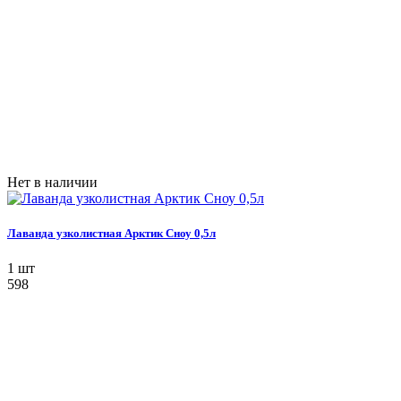
Нет в наличии
Лаванда узколистная Арктик Сноу 0,5л
1 шт
598