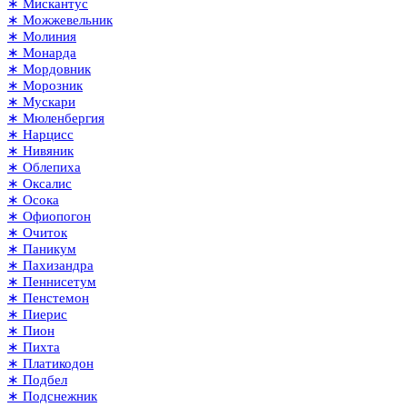
∗ Мискантус
∗ Можжевельник
∗ Молиния
∗ Монарда
∗ Мордовник
∗ Морозник
∗ Мускари
∗ Мюленбергия
∗ Нарцисс
∗ Нивяник
∗ Облепиха
∗ Оксалис
∗ Осока
∗ Офиопогон
∗ Очиток
∗ Паникум
∗ Пахизандра
∗ Пеннисетум
∗ Пенстемон
∗ Пиерис
∗ Пион
∗ Пихта
∗ Платикодон
∗ Подбел
∗ Подснежник