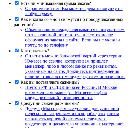
Есть ли минимальная сумма заказа?
Ограничений нет. Вы можете сделать покупку на
любую сумму.
Как и когда со мной свяжутся по поводу заказанных
растений?
Обычно наш менеждер связывается с покупателем
по электронной почте в течение суток после
оформления заказа на сайте. Если вы не указали
почту, то по телефону.
Как оплатить?
Оплатить можно банковской картой через сервис
Ю-касса по ссылке, которую вам пришлет
менеджер, либо в любом банке по реквизитам,
указанным на сайте. Дождитесь подтверждения
наличия товраов от менеджера, затем оплачивайте.
Как вы доставляете саженцы?
Почтой РФ и СДЭК по всей России. В Москве
возможен самовывоз (ст. Матвеевская) по
предварительной договоренности.
Доедут ли саженцы живыми?
Доедут ) Мы создаем все условия для успешной
пересылки: закрепляем их в коробке, сохраняем
влажность корневой системы и следим за
воздухопроницаемостью упаковочных материалов.