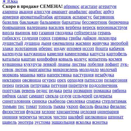
∗ Юкка
Скоро в продаже СЕМЕНА!
абрикос
агастахе
агератум
азарина
акация
алиссум
амарант
анафалис
арабис
арбуз
армерия
ароматныйтабак
артишок
аспарагус
багрянник
базилик
баклажан
бальзамин
бархатцы
бессмертник
бирючина
боярышник
валериана
василек
вербена
вереск
вероникаструм
виола
вьюнок
вяз
газания
гвоздика
гейхерелла
герань
гибискус
годеция
горох
горянка
грибы
дайкон
дихондра
душистый
душица
дыня
ежемалина
жасмин
живучка
зверобой
злаки
золотарник
иберис
индау
ипомея
иссоп
йошта
кабачок
календула
калужница
камелия
камнеломка
капуста
картофель
катальпа
каштан
книфофия
ковыль
колеус
копытень
космея
кувшинка
кукуруза
левкой
лианы
листвы
лобелия
лофант
лук-
севок
лютик
маргаритка
микрозелень
молодило
молочай
морковь
мшанка
мята
наперстянка
настурция
незабудка
нектарин
овсяница
огурец
орех
орхидея
патиссон
пеларгония
перец
персик
петрушка
петуния
пиретрум
подсолнечник
портулак
ревень
редис
редька
репа
розмарин
ромашка
рябина
рябчик
салат
самшит
свекла
седум
сельдерей
сидераты
синеголовник
синюха
скабиоза
смолевка
спаржа
стерлитамак
тимьян
тис
томат
тополь
тыква
укроп
фасоль
фиалка
физалис
физостегия
фуксия
хелоне
хризантема
целозия
цинерария
цинния
черемуха
чеснок
чистец
шалфей
шелковица
шпинат
щавель
энотера
эустома
эшшольция
ясколка
яснотка