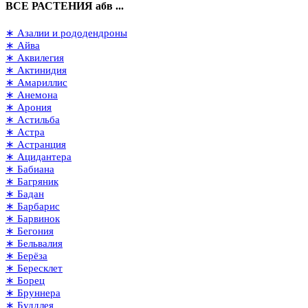
ВСЕ РАСТЕНИЯ абв ...
∗ Азалии и рододендроны
∗ Айва
∗ Аквилегия
∗ Актинидия
∗ Амариллис
∗ Анемона
∗ Арония
∗ Астильба
∗ Астра
∗ Астранция
∗ Ацидантера
∗ Бабиана
∗ Багряник
∗ Бадан
∗ Барбарис
∗ Барвинок
∗ Бегония
∗ Бельвалия
∗ Берёза
∗ Бересклет
∗ Борец
∗ Бруннера
∗ Буддлея