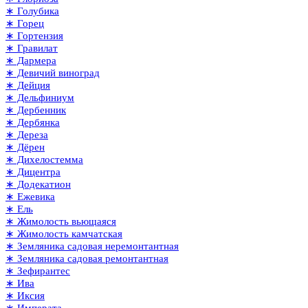
∗ Голубика
∗ Горец
∗ Гортензия
∗ Гравилат
∗ Дармера
∗ Девичий виноград
∗ Дейция
∗ Дельфиниум
∗ Дербенник
∗ Дербянка
∗ Дереза
∗ Дёрен
∗ Дихелостемма
∗ Дицентра
∗ Додекатион
∗ Ежевика
∗ Ель
∗ Жимолость вьющаяся
∗ Жимолость камчатская
∗ Земляника садовая неремонтантная
∗ Земляника садовая ремонтантная
∗ Зефирантес
∗ Ива
∗ Иксия