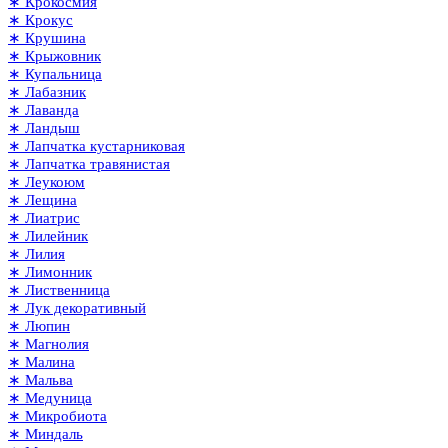
∗ Крокосмия
∗ Крокус
∗ Крушина
∗ Крыжовник
∗ Купальница
∗ Лабазник
∗ Лаванда
∗ Ландыш
∗ Лапчатка кустарниковая
∗ Лапчатка травянистая
∗ Леукоюм
∗ Лещина
∗ Лиатрис
∗ Лилейник
∗ Лилия
∗ Лимонник
∗ Лиственница
∗ Лук декоративный
∗ Люпин
∗ Магнолия
∗ Малина
∗ Мальва
∗ Медуница
∗ Микробиота
∗ Миндаль