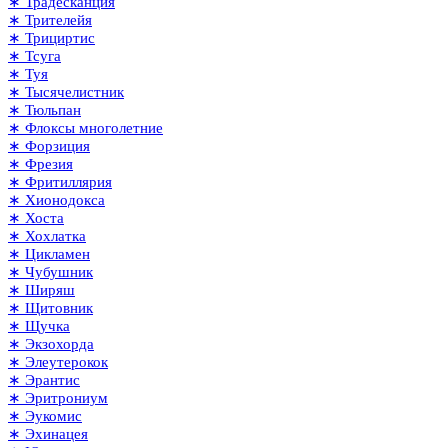
∗ Традесканция
∗ Трителейя
∗ Трициртис
∗ Тсуга
∗ Туя
∗ Тысячелистник
∗ Тюльпан
∗ Флоксы многолетние
∗ Форзиция
∗ Фрезия
∗ Фритиллярия
∗ Хионодокса
∗ Хоста
∗ Хохлатка
∗ Цикламен
∗ Чубушник
∗ Ширяш
∗ Щитовник
∗ Щучка
∗ Экзохорда
∗ Элеутерокок
∗ Эрантис
∗ Эритрониум
∗ Эукомис
∗ Эхинацея