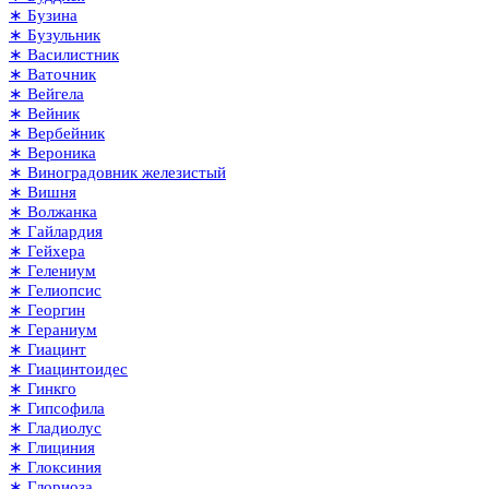
∗ Бузина
∗ Бузульник
∗ Василистник
∗ Ваточник
∗ Вейгела
∗ Вейник
∗ Вербейник
∗ Вероника
∗ Виноградовник железистый
∗ Вишня
∗ Волжанка
∗ Гайлардия
∗ Гейхера
∗ Гелениум
∗ Гелиопсис
∗ Георгин
∗ Гераниум
∗ Гиацинт
∗ Гиацинтоидес
∗ Гинкго
∗ Гипсофила
∗ Гладиолус
∗ Глициния
∗ Глоксиния
∗ Глориоза