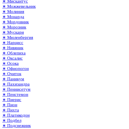
∗ Мискантус
∗ Можжевельник
∗ Молиния
∗ Монарда
∗ Мордовник
∗ Морозник
∗ Мускари
∗ Мюленбергия
∗ Нарцисс
∗ Нивяник
∗ Облепиха
∗ Оксалис
∗ Осока
∗ Офиопогон
∗ Очиток
∗ Паникум
∗ Пахизандра
∗ Пеннисетум
∗ Пенстемон
∗ Пиерис
∗ Пион
∗ Пихта
∗ Платикодон
∗ Подбел
∗ Подснежник