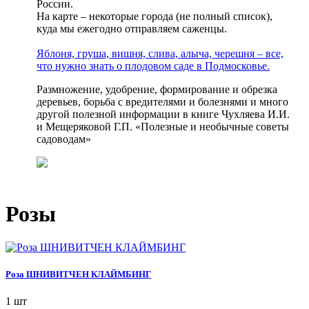
России.
На карте – некоторые города (не полный список),
куда мы ежегодно отправляем саженцы.
Яблоня, груша, вишня, слива, алыча, черешня – все,
что нужно знать о плодовом саде в Подмосковье.
Размножение, удобрение, формирование и обрезка
деревьев, борьба с вредителями и болезнями и много
другой полезной информации в книге Чухляева И.И.
и Мещеряковой Г.П. «Полезные и необычные советы
садоводам»
Розы
Роза ШНИВИТЧЕН КЛАЙМБИНГ
1 шт