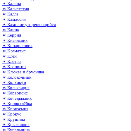
∗ Калина
∗ Калистегия
∗ Калла
∗ Камассия
∗ Кампсис укореняющийся
∗ Канна
∗ Керрия
∗ Кизильник
∗ Кипарисовик
∗ Клематис
∗ Клён
∗ Клетра
∗ Клопогон
∗ Клюква и брусника
∗ Колокольчик
∗ Колхикум
∗ Кольквиция
∗ Кореопсис
∗ Кочедыжник
∗ Кровохлёбка
∗ Крокосмия
∗ Крокус
∗ Крушина
∗ Крыжовник
∗ Купальница