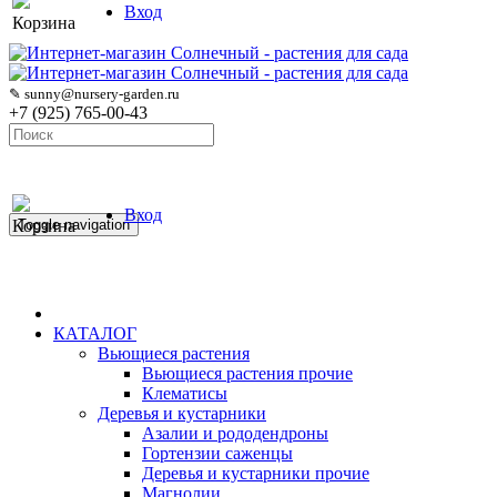
Вход
Корзина
✎ sunny@nursery-garden.ru
+7 (925) 765-00-43
Вход
Корзина
Toggle navigation
КАТАЛОГ
Вьющиеся растения
Вьющиеся растения прочие
Клематисы
Деревья и кустарники
Азалии и рододендроны
Гортензии саженцы
Деревья и кустарники прочие
Магнолии