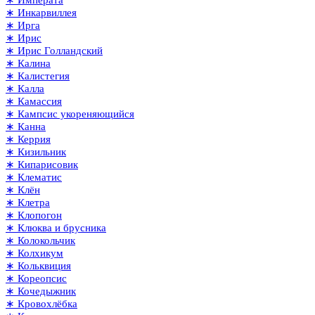
∗ Императа
∗ Инкарвиллея
∗ Ирга
∗ Ирис
∗ Ирис Голландский
∗ Калина
∗ Калистегия
∗ Калла
∗ Камассия
∗ Кампсис укореняющийся
∗ Канна
∗ Керрия
∗ Кизильник
∗ Кипарисовик
∗ Клематис
∗ Клён
∗ Клетра
∗ Клопогон
∗ Клюква и брусника
∗ Колокольчик
∗ Колхикум
∗ Кольквиция
∗ Кореопсис
∗ Кочедыжник
∗ Кровохлёбка