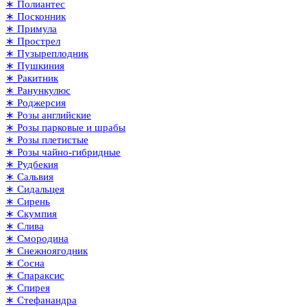
∗ Полиантес
∗ Посконник
∗ Примула
∗ Прострел
∗ Пузыреплодник
∗ Пушкиния
∗ Ракитник
∗ Ранункулюс
∗ Роджерсия
∗ Розы английские
∗ Розы парковые и шрабы
∗ Розы плетистые
∗ Розы чайно-гибридные
∗ Рудбекия
∗ Сальвия
∗ Сидальцея
∗ Сирень
∗ Скумпия
∗ Слива
∗ Смородина
∗ Снежноягодник
∗ Сосна
∗ Спараксис
∗ Спирея
∗ Стефанандра