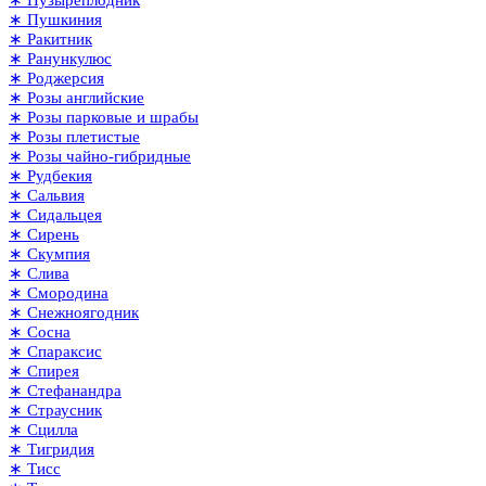
∗ Пушкиния
∗ Ракитник
∗ Ранункулюс
∗ Роджерсия
∗ Розы английские
∗ Розы парковые и шрабы
∗ Розы плетистые
∗ Розы чайно-гибридные
∗ Рудбекия
∗ Сальвия
∗ Сидальцея
∗ Сирень
∗ Скумпия
∗ Слива
∗ Смородина
∗ Снежноягодник
∗ Сосна
∗ Спараксис
∗ Спирея
∗ Стефанандра
∗ Страусник
∗ Сцилла
∗ Тигридия
∗ Тисс