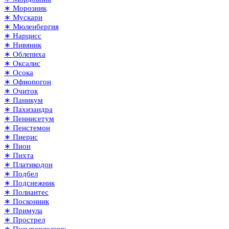
∗ Морозник
∗ Мускари
∗ Мюленбергия
∗ Нарцисс
∗ Нивяник
∗ Облепиха
∗ Оксалис
∗ Осока
∗ Офиопогон
∗ Очиток
∗ Паникум
∗ Пахизандра
∗ Пеннисетум
∗ Пенстемон
∗ Пиерис
∗ Пион
∗ Пихта
∗ Платикодон
∗ Подбел
∗ Подснежник
∗ Полиантес
∗ Посконник
∗ Примула
∗ Прострел
∗ Пузыреплодник