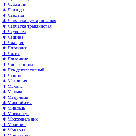
∗ Лабазник
∗ Лаванда
∗ Ландыш
∗ Лапчатка кустарниковая
∗ Лапчатка травянистая
∗ Леукоюм
∗ Лещина
∗ Лиатрис
∗ Лилейник
∗ Лилия
∗ Лимонник
∗ Лиственница
∗ Лук декоративный
∗ Люпин
∗ Магнолия
∗ Малина
∗ Мальва
∗ Медуница
∗ Микробиота
∗ Миндаль
∗ Мискантус
∗ Можжевельник
∗ Молиния
∗ Монарда
∗ Мордовник