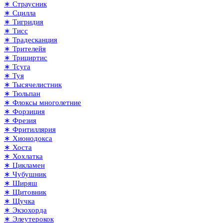
∗ Страусник
∗ Сцилла
∗ Тигридия
∗ Тисс
∗ Традесканция
∗ Трителейя
∗ Трициртис
∗ Тсуга
∗ Туя
∗ Тысячелистник
∗ Тюльпан
∗ Флоксы многолетние
∗ Форзиция
∗ Фрезия
∗ Фритиллярия
∗ Хионодокса
∗ Хоста
∗ Хохлатка
∗ Цикламен
∗ Чубушник
∗ Ширяш
∗ Щитовник
∗ Щучка
∗ Экзохорда
∗ Элеутерокок