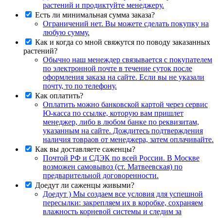
растений и продиктуйте менеджеру.
Есть ли минимальная сумма заказа?
Ограничений нет. Вы можете сделать покупку на
любую сумму.
Как и когда со мной свяжутся по поводу заказанных
растений?
Обычно наш менеждер связывается с покупателем
по электронной почте в течение суток после
оформления заказа на сайте. Если вы не указали
почту, то по телефону.
Как оплатить?
Оплатить можно банковской картой через сервис
Ю-касса по ссылке, которую вам пришлет
менеджер, либо в любом банке по реквизитам,
указанным на сайте. Дождитесь подтверждения
наличия товраов от менеджера, затем оплачивайте.
Как вы доставляете саженцы?
Почтой РФ и СДЭК по всей России. В Москве
возможен самовывоз (ст. Матвеевская) по
предварительной договоренности.
Доедут ли саженцы живыми?
Доедут ) Мы создаем все условия для успешной
пересылки: закрепляем их в коробке, сохраняем
влажность корневой системы и следим за