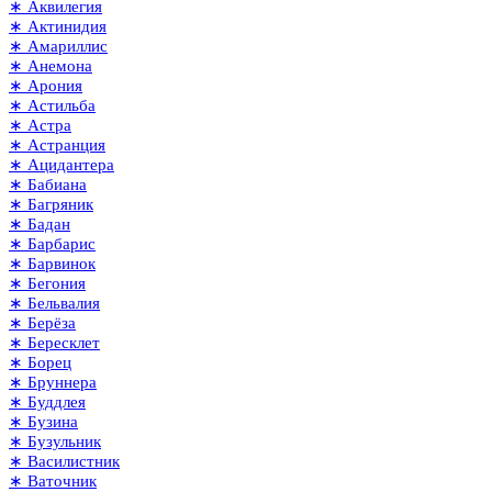
∗ Аквилегия
∗ Актинидия
∗ Амариллис
∗ Анемона
∗ Арония
∗ Астильба
∗ Астра
∗ Астранция
∗ Ацидантера
∗ Бабиана
∗ Багряник
∗ Бадан
∗ Барбарис
∗ Барвинок
∗ Бегония
∗ Бельвалия
∗ Берёза
∗ Бересклет
∗ Борец
∗ Бруннера
∗ Буддлея
∗ Бузина
∗ Бузульник
∗ Василистник
∗ Ваточник