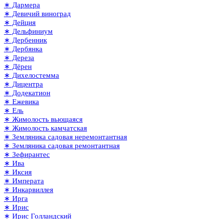
∗ Дармера
∗ Девичий виноград
∗ Дейция
∗ Дельфиниум
∗ Дербенник
∗ Дербянка
∗ Дереза
∗ Дёрен
∗ Дихелостемма
∗ Дицентра
∗ Додекатион
∗ Ежевика
∗ Ель
∗ Жимолость вьющаяся
∗ Жимолость камчатская
∗ Земляника садовая неремонтантная
∗ Земляника садовая ремонтантная
∗ Зефирантес
∗ Ива
∗ Иксия
∗ Императа
∗ Инкарвиллея
∗ Ирга
∗ Ирис
∗ Ирис Голландский