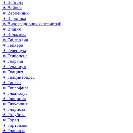
∗ Вейгела
∗ Вейник
∗ Вербейник
∗ Вероника
∗ Виноградовник железистый
∗ Вишня
∗ Волжанка
∗ Гайлардия
∗ Гейхера
∗ Гелениум
∗ Гелиопсис
∗ Георгин
∗ Гераниум
∗ Гиацинт
∗ Гиацинтоидес
∗ Гинкго
∗ Гипсофила
∗ Гладиолус
∗ Глициния
∗ Глоксиния
∗ Глориоза
∗ Голубика
∗ Горец
∗ Гортензия
∗ Гравилат