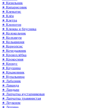
∗ Кизильник
∗ Кипарисовик
∗ Клематис
∗ Клён
∗ Клетра
∗ Клопогон
∗ Клюква и брусника
∗ Колокольчик
∗ Колхикум
∗ Кольквиция
∗ Кореопсис
∗ Кочедыжник
∗ Кровохлёбка
∗ Крокосмия
∗ Крокус
∗ Крушина
∗ Крыжовник
∗ Купальница
∗ Лабазник
∗ Лаванда
∗ Ландыш
∗ Лапчатка кустарниковая
∗ Лапчатка травянистая
∗ Леукоюм
∗ Лещина