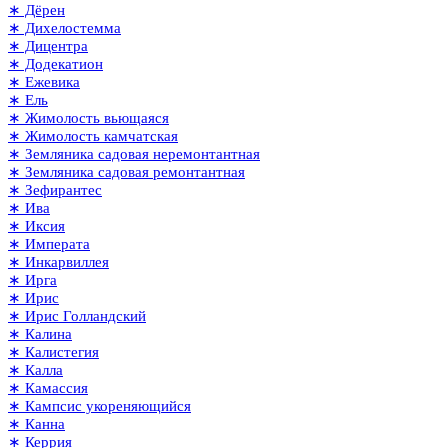
∗ Дёрен
∗ Дихелостемма
∗ Дицентра
∗ Додекатион
∗ Ежевика
∗ Ель
∗ Жимолость вьющаяся
∗ Жимолость камчатская
∗ Земляника садовая неремонтантная
∗ Земляника садовая ремонтантная
∗ Зефирантес
∗ Ива
∗ Иксия
∗ Императа
∗ Инкарвиллея
∗ Ирга
∗ Ирис
∗ Ирис Голландский
∗ Калина
∗ Калистегия
∗ Калла
∗ Камассия
∗ Кампсис укореняющийся
∗ Канна
∗ Керрия