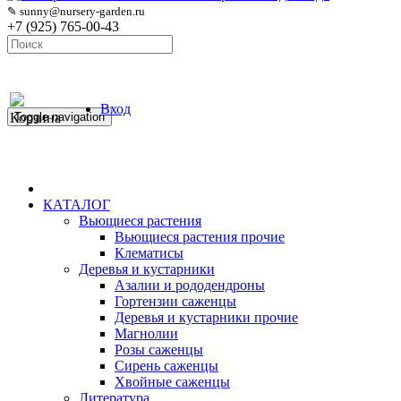
✎ sunny@nursery-garden.ru
+7 (925) 765-00-43
Вход
Корзина
Toggle navigation
КАТАЛОГ
Вьющиеся растения
Вьющиеся растения прочие
Клематисы
Деревья и кустарники
Азалии и рододендроны
Гортензии саженцы
Деревья и кустарники прочие
Магнолии
Розы саженцы
Сирень саженцы
Хвойные саженцы
Литература