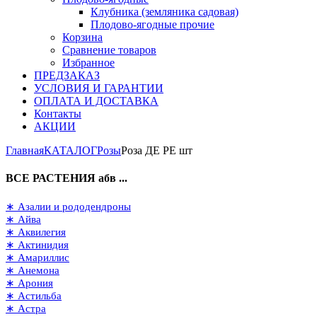
Клубника (земляника садовая)
Плодово-ягодные прочие
Корзина
Сравнение товаров
Избранное
ПРЕДЗАКАЗ
УСЛОВИЯ И ГАРАНТИИ
ОПЛАТА И ДОСТАВКА
Контакты
АКЦИИ
Главная
КАТАЛОГ
Розы
Роза ДЕ РЕ шт
ВСЕ РАСТЕНИЯ абв ...
∗ Азалии и рододендроны
∗ Айва
∗ Аквилегия
∗ Актинидия
∗ Амариллис
∗ Анемона
∗ Арония
∗ Астильба
∗ Астра