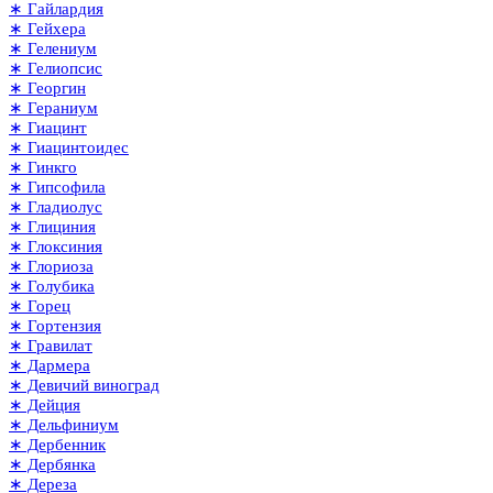
∗ Гайлардия
∗ Гейхера
∗ Гелениум
∗ Гелиопсис
∗ Георгин
∗ Гераниум
∗ Гиацинт
∗ Гиацинтоидес
∗ Гинкго
∗ Гипсофила
∗ Гладиолус
∗ Глициния
∗ Глоксиния
∗ Глориоза
∗ Голубика
∗ Горец
∗ Гортензия
∗ Гравилат
∗ Дармера
∗ Девичий виноград
∗ Дейция
∗ Дельфиниум
∗ Дербенник
∗ Дербянка
∗ Дереза