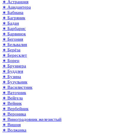
∗ Астранция
∗ Ацидантера
∗ Бабиана
∗ Багряник
∗ Бадан
∗ Барбарис
∗ Барвинок
∗ Бегония
∗ Бельвалия
∗ Берёза
∗ Бересклет
∗ Борец
∗ Бруннера
∗ Буддлея
∗ Бузина
∗ Бузульник
∗ Василистник
∗ Ваточник
∗ Вейгела
∗ Вейник
∗ Вербейник
∗ Вероника
∗ Виноградовник железистый
∗ Вишня
∗ Волжанка