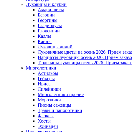
Луковицы и клубни
Амариллисы
Бегонии
Георгины
Гладиолусы
Глоксинии
Каллы
Канны
Луковицы лилий
Луковичные цветы на осень 2026. Прием зака
Нарциссы луковицы осень 2026. Прием заказо
Тюльпаны луковицы осень 2026. Прием заказо
Многолетники
Астильбы
Гейхеры
Ирисы
Лилейники
Многолетники прочие
Морозники
Пионы саженцы
Травы и папоротники
Флоксы
Хосты
Эхинацеи
Плодово-ягодные