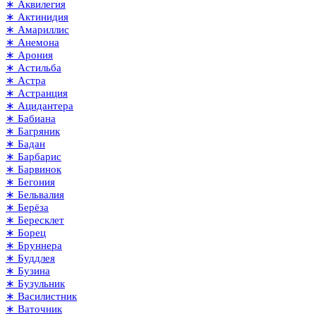
∗ Аквилегия
∗ Актинидия
∗ Амариллис
∗ Анемона
∗ Арония
∗ Астильба
∗ Астра
∗ Астранция
∗ Ацидантера
∗ Бабиана
∗ Багряник
∗ Бадан
∗ Барбарис
∗ Барвинок
∗ Бегония
∗ Бельвалия
∗ Берёза
∗ Бересклет
∗ Борец
∗ Бруннера
∗ Буддлея
∗ Бузина
∗ Бузульник
∗ Василистник
∗ Ваточник