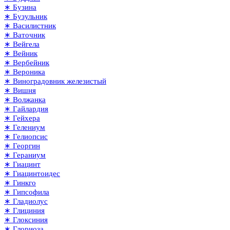
∗ Бузина
∗ Бузульник
∗ Василистник
∗ Ваточник
∗ Вейгела
∗ Вейник
∗ Вербейник
∗ Вероника
∗ Виноградовник железистый
∗ Вишня
∗ Волжанка
∗ Гайлардия
∗ Гейхера
∗ Гелениум
∗ Гелиопсис
∗ Георгин
∗ Гераниум
∗ Гиацинт
∗ Гиацинтоидес
∗ Гинкго
∗ Гипсофила
∗ Гладиолус
∗ Глициния
∗ Глоксиния
∗ Глориоза