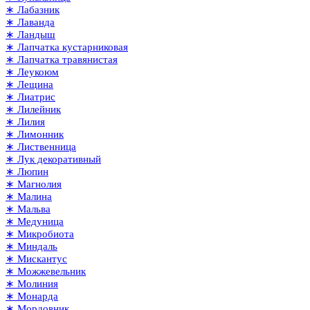
∗ Лабазник
∗ Лаванда
∗ Ландыш
∗ Лапчатка кустарниковая
∗ Лапчатка травянистая
∗ Леукоюм
∗ Лещина
∗ Лиатрис
∗ Лилейник
∗ Лилия
∗ Лимонник
∗ Лиственница
∗ Лук декоративный
∗ Люпин
∗ Магнолия
∗ Малина
∗ Мальва
∗ Медуница
∗ Микробиота
∗ Миндаль
∗ Мискантус
∗ Можжевельник
∗ Молиния
∗ Монарда
∗ Мордовник