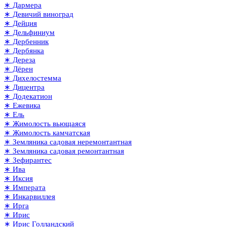
∗ Дармера
∗ Девичий виноград
∗ Дейция
∗ Дельфиниум
∗ Дербенник
∗ Дербянка
∗ Дереза
∗ Дёрен
∗ Дихелостемма
∗ Дицентра
∗ Додекатион
∗ Ежевика
∗ Ель
∗ Жимолость вьющаяся
∗ Жимолость камчатская
∗ Земляника садовая неремонтантная
∗ Земляника садовая ремонтантная
∗ Зефирантес
∗ Ива
∗ Иксия
∗ Императа
∗ Инкарвиллея
∗ Ирга
∗ Ирис
∗ Ирис Голландский