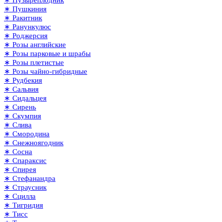
∗ Пушкиния
∗ Ракитник
∗ Ранункулюс
∗ Роджерсия
∗ Розы английские
∗ Розы парковые и шрабы
∗ Розы плетистые
∗ Розы чайно-гибридные
∗ Рудбекия
∗ Сальвия
∗ Сидальцея
∗ Сирень
∗ Скумпия
∗ Слива
∗ Смородина
∗ Снежноягодник
∗ Сосна
∗ Спараксис
∗ Спирея
∗ Стефанандра
∗ Страусник
∗ Сцилла
∗ Тигридия
∗ Тисс