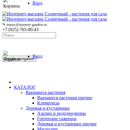
Вход
Корзина
✎ sunny@nursery-garden.ru
+7 (925) 765-00-43
Вход
Корзина
Toggle navigation
КАТАЛОГ
Вьющиеся растения
Вьющиеся растения прочие
Клематисы
Деревья и кустарники
Азалии и рододендроны
Гортензии саженцы
Деревья и кустарники прочие
Магнолии