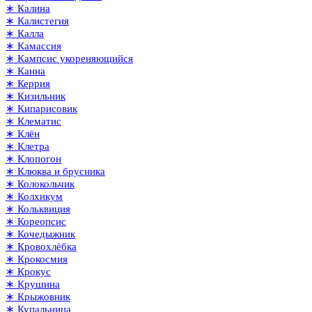
∗ Калина
∗ Калистегия
∗ Калла
∗ Камассия
∗ Кампсис укореняющийся
∗ Канна
∗ Керрия
∗ Кизильник
∗ Кипарисовик
∗ Клематис
∗ Клён
∗ Клетра
∗ Клопогон
∗ Клюква и брусника
∗ Колокольчик
∗ Колхикум
∗ Кольквиция
∗ Кореопсис
∗ Кочедыжник
∗ Кровохлёбка
∗ Крокосмия
∗ Крокус
∗ Крушина
∗ Крыжовник
∗ Купальница