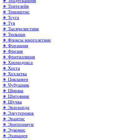
∗ Традесканция
∗ Трителейя
∗ Трициртис
∗ Тсуга
∗ Туя
∗ Тысячелистник
∗ Тюльпан
∗ Флоксы многолетние
∗ Форзиция
∗ Фрезия
∗ Фритиллярия
∗ Хионодокса
∗ Хоста
∗ Хохлатка
∗ Цикламен
∗ Чубушник
∗ Ширяш
∗ Щитовник
∗ Щучка
∗ Экзохорда
∗ Элеутерокок
∗ Эрантис
∗ Эритрониум
∗ Эукомис
∗ Эхинацея