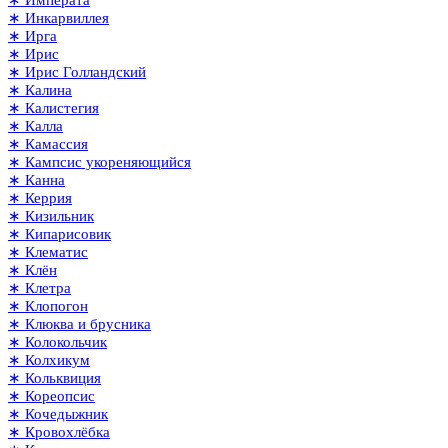
∗ Императа
∗ Инкарвиллея
∗ Ирга
∗ Ирис
∗ Ирис Голландский
∗ Калина
∗ Калистегия
∗ Калла
∗ Камассия
∗ Кампсис укореняющийся
∗ Канна
∗ Керрия
∗ Кизильник
∗ Кипарисовик
∗ Клематис
∗ Клён
∗ Клетра
∗ Клопогон
∗ Клюква и брусника
∗ Колокольчик
∗ Колхикум
∗ Кольквиция
∗ Кореопсис
∗ Кочедыжник
∗ Кровохлёбка