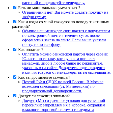
растений и продиктуйте менеджеру.
Есть ли минимальная сумма заказа?
Ограничений нет. Вы можете сделать покупку на
любую сумму.
Как и когда со мной свяжутся по поводу заказанных
растений?
Обычно наш менеждер связывается с покупателем
по электронной почте в течение суток после
оформления заказа на сайте. Если вы не указали
почту, то по телефону.
Как оплатить?
Оплатить можно банковской картой через сервис
Ю-касса по ссылке, которую вам пришлет
менеджер, либо в любом банке по реквизитам,
указанным на сайте. Дождитесь подтверждения
наличия товраов от менеджера, затем оплачивайте.
Как вы доставляете саженцы?
Почтой РФ и СДЭК по всей России. В Москве
возможен самовывоз (ст. Матвеевская) по
предварительной договоренности.
Доедут ли саженцы живыми?
Доедут ) Мы создаем все условия для успешной
пересылки: закрепляем их в коробке, сохраняем
влажность корневой системы и следим за