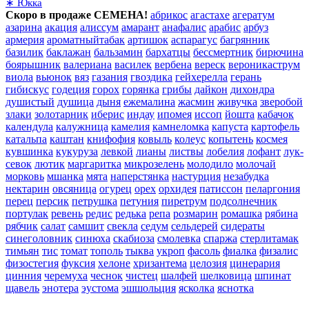
∗ Юкка
Скоро в продаже СЕМЕНА!
абрикос
агастахе
агератум
азарина
акация
алиссум
амарант
анафалис
арабис
арбуз
армерия
ароматныйтабак
артишок
аспарагус
багрянник
базилик
баклажан
бальзамин
бархатцы
бессмертник
бирючина
боярышник
валериана
василек
вербена
вереск
вероникаструм
виола
вьюнок
вяз
газания
гвоздика
гейхерелла
герань
гибискус
годеция
горох
горянка
грибы
дайкон
дихондра
душистый
душица
дыня
ежемалина
жасмин
живучка
зверобой
злаки
золотарник
иберис
индау
ипомея
иссоп
йошта
кабачок
календула
калужница
камелия
камнеломка
капуста
картофель
катальпа
каштан
книфофия
ковыль
колеус
копытень
космея
кувшинка
кукуруза
левкой
лианы
листвы
лобелия
лофант
лук-
севок
лютик
маргаритка
микрозелень
молодило
молочай
морковь
мшанка
мята
наперстянка
настурция
незабудка
нектарин
овсяница
огурец
орех
орхидея
патиссон
пеларгония
перец
персик
петрушка
петуния
пиретрум
подсолнечник
портулак
ревень
редис
редька
репа
розмарин
ромашка
рябина
рябчик
салат
самшит
свекла
седум
сельдерей
сидераты
синеголовник
синюха
скабиоза
смолевка
спаржа
стерлитамак
тимьян
тис
томат
тополь
тыква
укроп
фасоль
фиалка
физалис
физостегия
фуксия
хелоне
хризантема
целозия
цинерария
цинния
черемуха
чеснок
чистец
шалфей
шелковица
шпинат
щавель
энотера
эустома
эшшольция
ясколка
яснотка