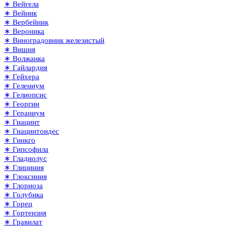
∗ Вейгела
∗ Вейник
∗ Вербейник
∗ Вероника
∗ Виноградовник железистый
∗ Вишня
∗ Волжанка
∗ Гайлардия
∗ Гейхера
∗ Гелениум
∗ Гелиопсис
∗ Георгин
∗ Гераниум
∗ Гиацинт
∗ Гиацинтоидес
∗ Гинкго
∗ Гипсофила
∗ Гладиолус
∗ Глициния
∗ Глоксиния
∗ Глориоза
∗ Голубика
∗ Горец
∗ Гортензия
∗ Гравилат