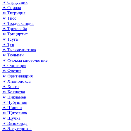
∗ Страусник
∗ Сцилла
∗ Тигридия
∗ Тисс
∗ Традесканция
∗ Трителейя
∗ Трициртис
∗ Тсуга
∗ Туя
∗ Тысячелистник
∗ Тюльпан
∗ Флоксы многолетние
∗ Форзиция
∗ Фрезия
∗ Фритиллярия
∗ Хионодокса
∗ Хоста
∗ Хохлатка
∗ Цикламен
∗ Чубушник
∗ Ширяш
∗ Щитовник
∗ Щучка
∗ Экзохорда
∗ Элеутерокок