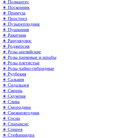
∗ Полиантес
∗ Посконник
∗ Примула
∗ Прострел
∗ Пузыреплодник
∗ Пушкиния
∗ Ракитник
∗ Ранункулюс
∗ Роджерсия
∗ Розы английские
∗ Розы парковые и шрабы
∗ Розы плетистые
∗ Розы чайно-гибридные
∗ Рудбекия
∗ Сальвия
∗ Сидальцея
∗ Сирень
∗ Скумпия
∗ Слива
∗ Смородина
∗ Снежноягодник
∗ Сосна
∗ Спараксис
∗ Спирея
∗ Стефанандра