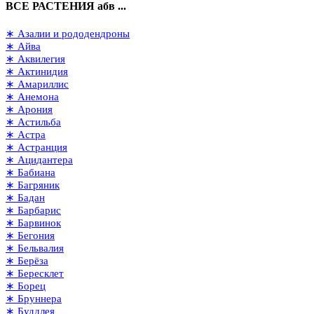
ВСЕ РАСТЕНИЯ абв ...
∗ Азалии и рододендроны
∗ Айва
∗ Аквилегия
∗ Актинидия
∗ Амариллис
∗ Анемона
∗ Арония
∗ Астильба
∗ Астра
∗ Астранция
∗ Ацидантера
∗ Бабиана
∗ Багряник
∗ Бадан
∗ Барбарис
∗ Барвинок
∗ Бегония
∗ Бельвалия
∗ Берёза
∗ Бересклет
∗ Борец
∗ Бруннера
∗ Буддлея