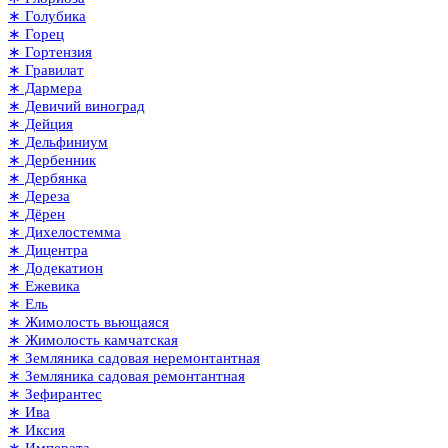
∗ Голубика
∗ Горец
∗ Гортензия
∗ Гравилат
∗ Дармера
∗ Девичий виноград
∗ Дейция
∗ Дельфиниум
∗ Дербенник
∗ Дербянка
∗ Дереза
∗ Дёрен
∗ Дихелостемма
∗ Дицентра
∗ Додекатион
∗ Ежевика
∗ Ель
∗ Жимолость вьющаяся
∗ Жимолость камчатская
∗ Земляника садовая неремонтантная
∗ Земляника садовая ремонтантная
∗ Зефирантес
∗ Ива
∗ Иксия