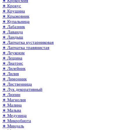
∗ Крокосмия
∗ Крокус
∗ Крушина
∗ Крыжовник
∗ Купальница
∗ Лабазник
∗ Лаванда
∗ Ландыш
∗ Лапчатка кустарниковая
∗ Лапчатка травянистая
∗ Леукоюм
∗ Лещина
∗ Лиатрис
∗ Лилейник
∗ Лилия
∗ Лимонник
∗ Лиственница
∗ Лук декоративный
∗ Люпин
∗ Магнолия
∗ Малина
∗ Мальва
∗ Медуница
∗ Микробиота
∗ Миндаль