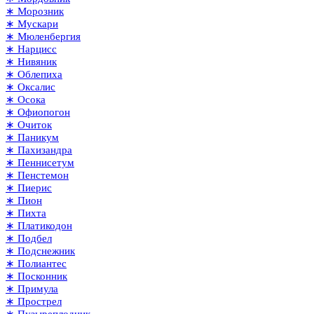
∗ Морозник
∗ Мускари
∗ Мюленбергия
∗ Нарцисс
∗ Нивяник
∗ Облепиха
∗ Оксалис
∗ Осока
∗ Офиопогон
∗ Очиток
∗ Паникум
∗ Пахизандра
∗ Пеннисетум
∗ Пенстемон
∗ Пиерис
∗ Пион
∗ Пихта
∗ Платикодон
∗ Подбел
∗ Подснежник
∗ Полиантес
∗ Посконник
∗ Примула
∗ Прострел
∗ Пузыреплодник