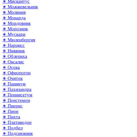
∗ Мискантус
∗ Можжевельник
∗ Молиния
∗ Монарда
∗ Мордовник
∗ Морозник
∗ Мускари
∗ Мюленбергия
∗ Нарцисс
∗ Нивяник
∗ Облепиха
∗ Оксалис
∗ Осока
∗ Офиопогон
∗ Очиток
∗ Паникум
∗ Пахизандра
∗ Пеннисетум
∗ Пенстемон
∗ Пиерис
∗ Пион
∗ Пихта
∗ Платикодон
∗ Подбел
∗ Подснежник