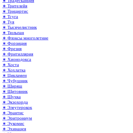
∗ Традесканция
∗ Трителейя
∗ Трициртис
∗ Тсуга
∗ Туя
∗ Тысячелистник
∗ Тюльпан
∗ Флоксы многолетние
∗ Форзиция
∗ Фрезия
∗ Фритиллярия
∗ Хионодокса
∗ Хоста
∗ Хохлатка
∗ Цикламен
∗ Чубушник
∗ Ширяш
∗ Щитовник
∗ Щучка
∗ Экзохорда
∗ Элеутерокок
∗ Эрантис
∗ Эритрониум
∗ Эукомис
∗ Эхинацея