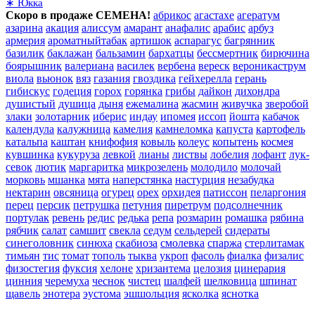
∗ Юкка
Скоро в продаже СЕМЕНА!
абрикос
агастахе
агератум
азарина
акация
алиссум
амарант
анафалис
арабис
арбуз
армерия
ароматныйтабак
артишок
аспарагус
багрянник
базилик
баклажан
бальзамин
бархатцы
бессмертник
бирючина
боярышник
валериана
василек
вербена
вереск
вероникаструм
виола
вьюнок
вяз
газания
гвоздика
гейхерелла
герань
гибискус
годеция
горох
горянка
грибы
дайкон
дихондра
душистый
душица
дыня
ежемалина
жасмин
живучка
зверобой
злаки
золотарник
иберис
индау
ипомея
иссоп
йошта
кабачок
календула
калужница
камелия
камнеломка
капуста
картофель
катальпа
каштан
книфофия
ковыль
колеус
копытень
космея
кувшинка
кукуруза
левкой
лианы
листвы
лобелия
лофант
лук-
севок
лютик
маргаритка
микрозелень
молодило
молочай
морковь
мшанка
мята
наперстянка
настурция
незабудка
нектарин
овсяница
огурец
орех
орхидея
патиссон
пеларгония
перец
персик
петрушка
петуния
пиретрум
подсолнечник
портулак
ревень
редис
редька
репа
розмарин
ромашка
рябина
рябчик
салат
самшит
свекла
седум
сельдерей
сидераты
синеголовник
синюха
скабиоза
смолевка
спаржа
стерлитамак
тимьян
тис
томат
тополь
тыква
укроп
фасоль
фиалка
физалис
физостегия
фуксия
хелоне
хризантема
целозия
цинерария
цинния
черемуха
чеснок
чистец
шалфей
шелковица
шпинат
щавель
энотера
эустома
эшшольция
ясколка
яснотка