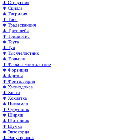
∗ Страусник
∗ Сцилла
∗ Тигридия
∗ Тисс
∗ Традесканция
∗ Трителейя
∗ Трициртис
∗ Тсуга
∗ Туя
∗ Тысячелистник
∗ Тюльпан
∗ Флоксы многолетние
∗ Форзиция
∗ Фрезия
∗ Фритиллярия
∗ Хионодокса
∗ Хоста
∗ Хохлатка
∗ Цикламен
∗ Чубушник
∗ Ширяш
∗ Щитовник
∗ Щучка
∗ Экзохорда
∗ Элеутерокок