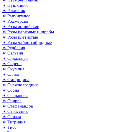
∗ Пушкиния
∗ Ракитник
∗ Ранункулюс
∗ Роджерсия
∗ Розы английские
∗ Розы парковые и шрабы
∗ Розы плетистые
∗ Розы чайно-гибридные
∗ Рудбекия
∗ Сальвия
∗ Сидальцея
∗ Сирень
∗ Скумпия
∗ Слива
∗ Смородина
∗ Снежноягодник
∗ Сосна
∗ Спараксис
∗ Спирея
∗ Стефанандра
∗ Страусник
∗ Сцилла
∗ Тигридия
∗ Тисс