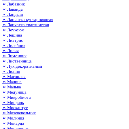
∗ Лабазник
∗ Лаванда
∗ Ландыш
∗ Лапчатка кустарниковая
∗ Лапчатка травянистая
∗ Леукоюм
∗ Лещина
∗ Лиатрис
∗ Лилейник
∗ Лилия
∗ Лимонник
∗ Лиственница
∗ Лук декоративный
∗ Люпин
∗ Магнолия
∗ Малина
∗ Мальва
∗ Медуница
∗ Микробиота
∗ Миндаль
∗ Мискантус
∗ Можжевельник
∗ Молиния
∗ Монарда
∗ Мордовник