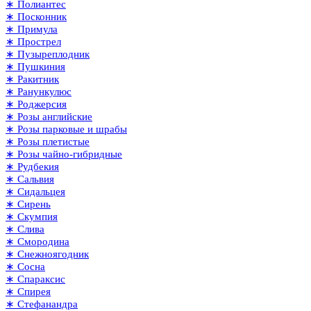
∗ Полиантес
∗ Посконник
∗ Примула
∗ Прострел
∗ Пузыреплодник
∗ Пушкиния
∗ Ракитник
∗ Ранункулюс
∗ Роджерсия
∗ Розы английские
∗ Розы парковые и шрабы
∗ Розы плетистые
∗ Розы чайно-гибридные
∗ Рудбекия
∗ Сальвия
∗ Сидальцея
∗ Сирень
∗ Скумпия
∗ Слива
∗ Смородина
∗ Снежноягодник
∗ Сосна
∗ Спараксис
∗ Спирея
∗ Стефанандра