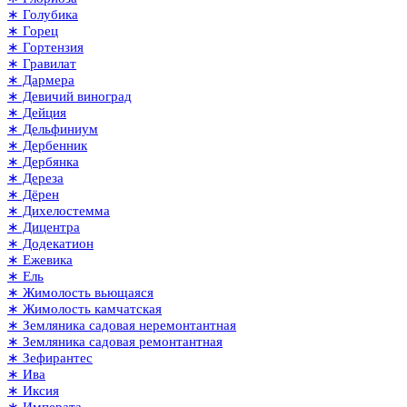
∗ Голубика
∗ Горец
∗ Гортензия
∗ Гравилат
∗ Дармера
∗ Девичий виноград
∗ Дейция
∗ Дельфиниум
∗ Дербенник
∗ Дербянка
∗ Дереза
∗ Дёрен
∗ Дихелостемма
∗ Дицентра
∗ Додекатион
∗ Ежевика
∗ Ель
∗ Жимолость вьющаяся
∗ Жимолость камчатская
∗ Земляника садовая неремонтантная
∗ Земляника садовая ремонтантная
∗ Зефирантес
∗ Ива
∗ Иксия