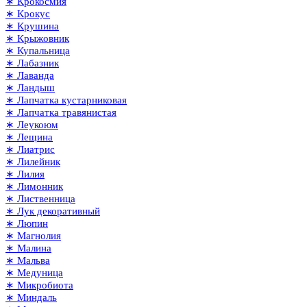
∗ Крокосмия
∗ Крокус
∗ Крушина
∗ Крыжовник
∗ Купальница
∗ Лабазник
∗ Лаванда
∗ Ландыш
∗ Лапчатка кустарниковая
∗ Лапчатка травянистая
∗ Леукоюм
∗ Лещина
∗ Лиатрис
∗ Лилейник
∗ Лилия
∗ Лимонник
∗ Лиственница
∗ Лук декоративный
∗ Люпин
∗ Магнолия
∗ Малина
∗ Мальва
∗ Медуница
∗ Микробиота
∗ Миндаль