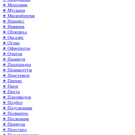
∗ Морозник
∗ Мускари
∗ Мюленбергия
∗ Нарцисс
∗ Нивяник
∗ Облепиха
∗ Оксалис
∗ Осока
∗ Офиопогон
∗ Очиток
∗ Паникум
∗ Пахизандра
∗ Пеннисетум
∗ Пенстемон
∗ Пиерис
∗ Пион
∗ Пихта
∗ Платикодон
∗ Подбел
∗ Подснежник
∗ Полиантес
∗ Посконник
∗ Примула
∗ Прострел
∗ Пузыреплодник