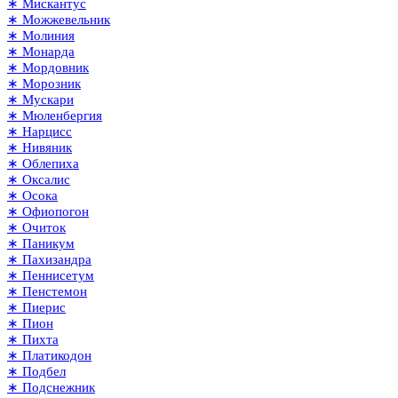
∗ Мискантус
∗ Можжевельник
∗ Молиния
∗ Монарда
∗ Мордовник
∗ Морозник
∗ Мускари
∗ Мюленбергия
∗ Нарцисс
∗ Нивяник
∗ Облепиха
∗ Оксалис
∗ Осока
∗ Офиопогон
∗ Очиток
∗ Паникум
∗ Пахизандра
∗ Пеннисетум
∗ Пенстемон
∗ Пиерис
∗ Пион
∗ Пихта
∗ Платикодон
∗ Подбел
∗ Подснежник