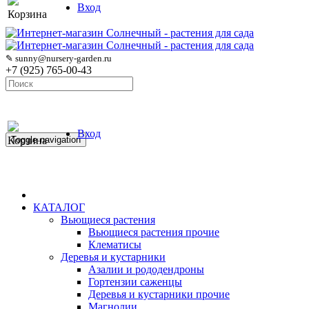
Вход
Корзина
✎ sunny@nursery-garden.ru
+7 (925) 765-00-43
Вход
Корзина
Toggle navigation
КАТАЛОГ
Вьющиеся растения
Вьющиеся растения прочие
Клематисы
Деревья и кустарники
Азалии и рододендроны
Гортензии саженцы
Деревья и кустарники прочие
Магнолии