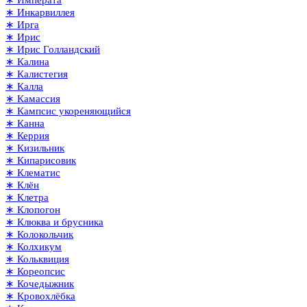
∗ Императа
∗ Инкарвиллея
∗ Ирга
∗ Ирис
∗ Ирис Голландский
∗ Калина
∗ Калистегия
∗ Калла
∗ Камассия
∗ Кампсис укореняющийся
∗ Канна
∗ Керрия
∗ Кизильник
∗ Кипарисовик
∗ Клематис
∗ Клён
∗ Клетра
∗ Клопогон
∗ Клюква и брусника
∗ Колокольчик
∗ Колхикум
∗ Кольквиция
∗ Кореопсис
∗ Кочедыжник
∗ Кровохлёбка