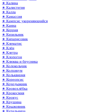
∗ Калина
∗ Калистегия
∗ Калла
∗ Камассия
∗ Кампсис укореняющийся
∗ Канна
∗ Керрия
∗ Кизильник
∗ Кипарисовик
∗ Клематис
∗ Клён
∗ Клетра
∗ Клопогон
∗ Клюква и брусника
∗ Колокольчик
∗ Колхикум
∗ Кольквиция
∗ Кореопсис
∗ Кочедыжник
∗ Кровохлёбка
∗ Крокосмия
∗ Крокус
∗ Крушина
∗ Крыжовник
∗ Купальница