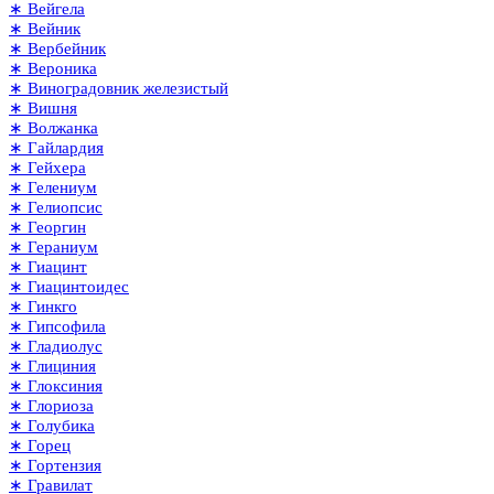
∗ Вейгела
∗ Вейник
∗ Вербейник
∗ Вероника
∗ Виноградовник железистый
∗ Вишня
∗ Волжанка
∗ Гайлардия
∗ Гейхера
∗ Гелениум
∗ Гелиопсис
∗ Георгин
∗ Гераниум
∗ Гиацинт
∗ Гиацинтоидес
∗ Гинкго
∗ Гипсофила
∗ Гладиолус
∗ Глициния
∗ Глоксиния
∗ Глориоза
∗ Голубика
∗ Горец
∗ Гортензия
∗ Гравилат