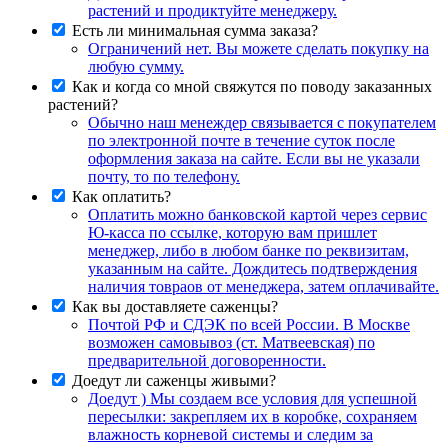
растений и продиктуйте менеджеру.
Есть ли минимальная сумма заказа?
Ограничений нет. Вы можете сделать покупку на
любую сумму.
Как и когда со мной свяжутся по поводу заказанных
растений?
Обычно наш менеждер связывается с покупателем
по электронной почте в течение суток после
оформления заказа на сайте. Если вы не указали
почту, то по телефону.
Как оплатить?
Оплатить можно банковской картой через сервис
Ю-касса по ссылке, которую вам пришлет
менеджер, либо в любом банке по реквизитам,
указанным на сайте. Дождитесь подтверждения
наличия товраов от менеджера, затем оплачивайте.
Как вы доставляете саженцы?
Почтой РФ и СДЭК по всей России. В Москве
возможен самовывоз (ст. Матвеевская) по
предварительной договоренности.
Доедут ли саженцы живыми?
Доедут ) Мы создаем все условия для успешной
пересылки: закрепляем их в коробке, сохраняем
влажность корневой системы и следим за