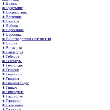
∗ Бузина
∗ Бузульник
∗ Василистник
∗ Ваточник
∗ Вейгела
∗ Вейник
∗ Вербейник
∗ Вероника
∗ Виноградовник железистый
∗ Вишня
∗ Волжанка
∗ Гайлардия
∗ Гейхера
∗ Гелениум
∗ Гелиопсис
∗ Георгин
∗ Гераниум
∗ Гиацинт
∗ Гиацинтоидес
∗ Гинкго
∗ Гипсофила
∗ Гладиолус
∗ Глициния
∗ Глоксиния
∗ Глориоза