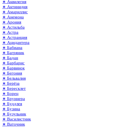
∗ Аквилегия
∗ Актинидия
∗ Амариллис
∗ Анемона
∗ Арония
∗ Астильба
∗ Астра
∗ Астранция
∗ Ацидантера
∗ Бабиана
∗ Багряник
∗ Бадан
∗ Барбарис
∗ Барвинок
∗ Бегония
∗ Бельвалия
∗ Берёза
∗ Бересклет
∗ Борец
∗ Бруннера
∗ Буддлея
∗ Бузина
∗ Бузульник
∗ Василистник
∗ Ваточник