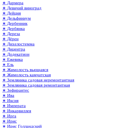
∗ Дармера
∗ Девичий виноград
∗ Дейция
∗ Дельфиниум
∗ Дербенник
∗ Дербянка
∗ Дереза
∗ Дёрен
∗ Дихелостемма
∗ Дицентра
∗ Додекатион
∗ Ежевика
∗ Ель
∗ Жимолость вьющаяся
∗ Жимолость камчатская
∗ Земляника садовая неремонтантная
∗ Земляника садовая ремонтантная
∗ Зефирантес
∗ Ива
∗ Иксия
∗ Императа
∗ Инкарвиллея
∗ Ирга
∗ Ирис
∗ Ирис Голландский