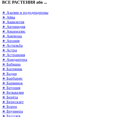
ВСЕ РАСТЕНИЯ абв ...
∗ Азалии и рододендроны
∗ Айва
∗ Аквилегия
∗ Актинидия
∗ Амариллис
∗ Анемона
∗ Арония
∗ Астильба
∗ Астра
∗ Астранция
∗ Ацидантера
∗ Бабиана
∗ Багряник
∗ Бадан
∗ Барбарис
∗ Барвинок
∗ Бегония
∗ Бельвалия
∗ Берёза
∗ Бересклет
∗ Борец
∗ Бруннера
∗ Буддлея