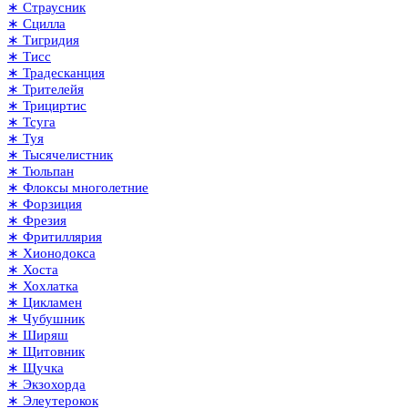
∗ Страусник
∗ Сцилла
∗ Тигридия
∗ Тисс
∗ Традесканция
∗ Трителейя
∗ Трициртис
∗ Тсуга
∗ Туя
∗ Тысячелистник
∗ Тюльпан
∗ Флоксы многолетние
∗ Форзиция
∗ Фрезия
∗ Фритиллярия
∗ Хионодокса
∗ Хоста
∗ Хохлатка
∗ Цикламен
∗ Чубушник
∗ Ширяш
∗ Щитовник
∗ Щучка
∗ Экзохорда
∗ Элеутерокок