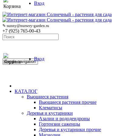
Вход
Корзина
✎ sunny@nursery-garden.ru
+7 (925) 765-00-43
Вход
Корзина
Toggle navigation
КАТАЛОГ
Вьющиеся растения
Вьющиеся растения прочие
Клематисы
Деревья и кустарники
Азалии и рододендроны
Гортензии саженцы
Деревья и кустарники прочие
Магнолии