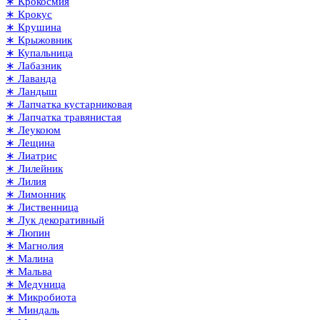
∗ Крокосмия
∗ Крокус
∗ Крушина
∗ Крыжовник
∗ Купальница
∗ Лабазник
∗ Лаванда
∗ Ландыш
∗ Лапчатка кустарниковая
∗ Лапчатка травянистая
∗ Леукоюм
∗ Лещина
∗ Лиатрис
∗ Лилейник
∗ Лилия
∗ Лимонник
∗ Лиственница
∗ Лук декоративный
∗ Люпин
∗ Магнолия
∗ Малина
∗ Мальва
∗ Медуница
∗ Микробиота
∗ Миндаль