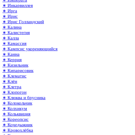
∗ Императа
∗ Инкарвиллея
∗ Ирга
∗ Ирис
∗ Ирис Голландский
∗ Калина
∗ Калистегия
∗ Калла
∗ Камассия
∗ Кампсис укореняющийся
∗ Канна
∗ Керрия
∗ Кизильник
∗ Кипарисовик
∗ Клематис
∗ Клён
∗ Клетра
∗ Клопогон
∗ Клюква и брусника
∗ Колокольчик
∗ Колхикум
∗ Кольквиция
∗ Кореопсис
∗ Кочедыжник
∗ Кровохлёбка