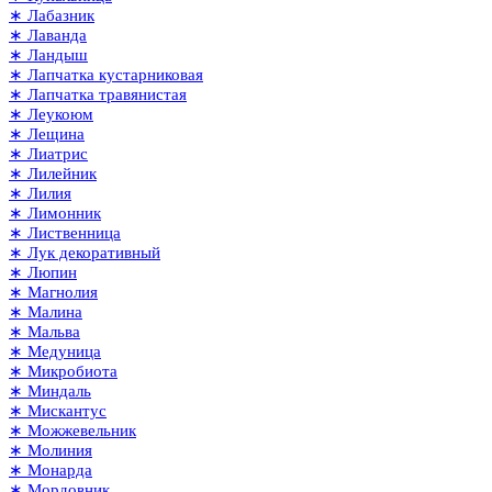
∗ Лабазник
∗ Лаванда
∗ Ландыш
∗ Лапчатка кустарниковая
∗ Лапчатка травянистая
∗ Леукоюм
∗ Лещина
∗ Лиатрис
∗ Лилейник
∗ Лилия
∗ Лимонник
∗ Лиственница
∗ Лук декоративный
∗ Люпин
∗ Магнолия
∗ Малина
∗ Мальва
∗ Медуница
∗ Микробиота
∗ Миндаль
∗ Мискантус
∗ Можжевельник
∗ Молиния
∗ Монарда
∗ Мордовник