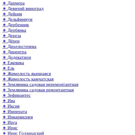
∗ Дармера
∗ Девичий виноград
∗ Дейция
∗ Дельфиниум
∗ Дербенник
∗ Дербянка
∗ Дереза
∗ Дёрен
∗ Дихелостемма
∗ Дицентра
∗ Додекатион
∗ Ежевика
∗ Ель
∗ Жимолость вьющаяся
∗ Жимолость камчатская
∗ Земляника садовая неремонтантная
∗ Земляника садовая ремонтантная
∗ Зефирантес
∗ Ива
∗ Иксия
∗ Императа
∗ Инкарвиллея
∗ Ирга
∗ Ирис
∗ Ирис Голландский