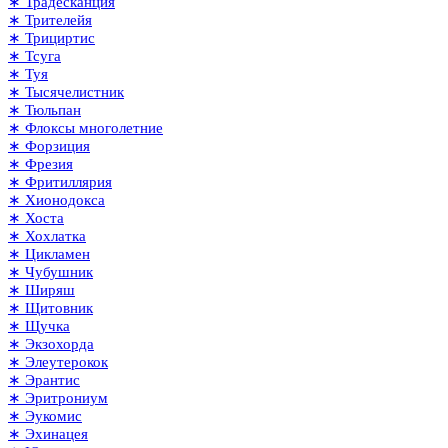
∗ Традесканция
∗ Трителейя
∗ Трициртис
∗ Тсуга
∗ Туя
∗ Тысячелистник
∗ Тюльпан
∗ Флоксы многолетние
∗ Форзиция
∗ Фрезия
∗ Фритиллярия
∗ Хионодокса
∗ Хоста
∗ Хохлатка
∗ Цикламен
∗ Чубушник
∗ Ширяш
∗ Щитовник
∗ Щучка
∗ Экзохорда
∗ Элеутерокок
∗ Эрантис
∗ Эритрониум
∗ Эукомис
∗ Эхинацея