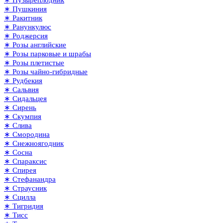
∗ Пушкиния
∗ Ракитник
∗ Ранункулюс
∗ Роджерсия
∗ Розы английские
∗ Розы парковые и шрабы
∗ Розы плетистые
∗ Розы чайно-гибридные
∗ Рудбекия
∗ Сальвия
∗ Сидальцея
∗ Сирень
∗ Скумпия
∗ Слива
∗ Смородина
∗ Снежноягодник
∗ Сосна
∗ Спараксис
∗ Спирея
∗ Стефанандра
∗ Страусник
∗ Сцилла
∗ Тигридия
∗ Тисс