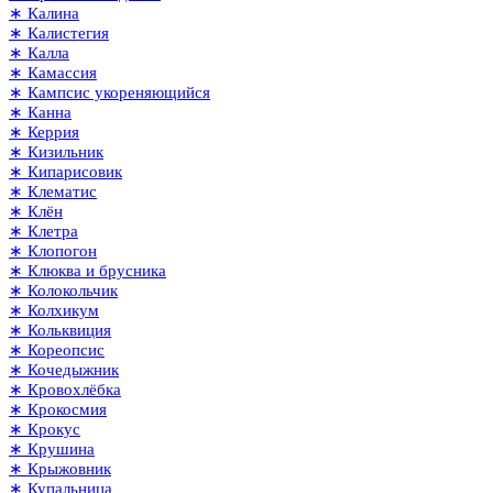
∗ Калина
∗ Калистегия
∗ Калла
∗ Камассия
∗ Кампсис укореняющийся
∗ Канна
∗ Керрия
∗ Кизильник
∗ Кипарисовик
∗ Клематис
∗ Клён
∗ Клетра
∗ Клопогон
∗ Клюква и брусника
∗ Колокольчик
∗ Колхикум
∗ Кольквиция
∗ Кореопсис
∗ Кочедыжник
∗ Кровохлёбка
∗ Крокосмия
∗ Крокус
∗ Крушина
∗ Крыжовник
∗ Купальница