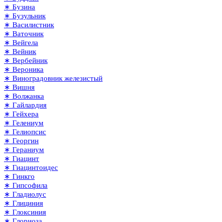
∗ Бузина
∗ Бузульник
∗ Василистник
∗ Ваточник
∗ Вейгела
∗ Вейник
∗ Вербейник
∗ Вероника
∗ Виноградовник железистый
∗ Вишня
∗ Волжанка
∗ Гайлардия
∗ Гейхера
∗ Гелениум
∗ Гелиопсис
∗ Георгин
∗ Гераниум
∗ Гиацинт
∗ Гиацинтоидес
∗ Гинкго
∗ Гипсофила
∗ Гладиолус
∗ Глициния
∗ Глоксиния
∗ Глориоза