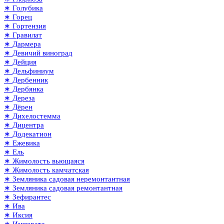
∗ Голубика
∗ Горец
∗ Гортензия
∗ Гравилат
∗ Дармера
∗ Девичий виноград
∗ Дейция
∗ Дельфиниум
∗ Дербенник
∗ Дербянка
∗ Дереза
∗ Дёрен
∗ Дихелостемма
∗ Дицентра
∗ Додекатион
∗ Ежевика
∗ Ель
∗ Жимолость вьющаяся
∗ Жимолость камчатская
∗ Земляника садовая неремонтантная
∗ Земляника садовая ремонтантная
∗ Зефирантес
∗ Ива
∗ Иксия