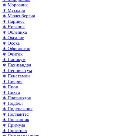
∗ Морозник
∗ Мускари
∗ Мюленбергия
∗ Нарцисс
∗ Нивяник
∗ Облепиха
∗ Оксалис
∗ Осока
∗ Офиопогон
∗ Очиток
∗ Паникум
∗ Пахизандра
∗ Пеннисетум
∗ Пенстемон
∗ Пиерис
∗ Пион
∗ Пихта
∗ Платикодон
∗ Подбел
∗ Подснежник
∗ Полиантес
∗ Посконник
∗ Примула
∗ Прострел
∗ Пузыреплодник