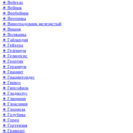
∗ Вейгела
∗ Вейник
∗ Вербейник
∗ Вероника
∗ Виноградовник железистый
∗ Вишня
∗ Волжанка
∗ Гайлардия
∗ Гейхера
∗ Гелениум
∗ Гелиопсис
∗ Георгин
∗ Гераниум
∗ Гиацинт
∗ Гиацинтоидес
∗ Гинкго
∗ Гипсофила
∗ Гладиолус
∗ Глициния
∗ Глоксиния
∗ Глориоза
∗ Голубика
∗ Горец
∗ Гортензия
∗ Гравилат