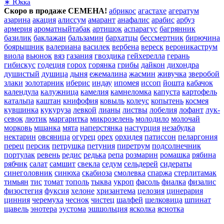
∗ Юкка
Скоро в продаже СЕМЕНА!
абрикос
агастахе
агератум
азарина
акация
алиссум
амарант
анафалис
арабис
арбуз
армерия
ароматныйтабак
артишок
аспарагус
багрянник
базилик
баклажан
бальзамин
бархатцы
бессмертник
бирючина
боярышник
валериана
василек
вербена
вереск
вероникаструм
виола
вьюнок
вяз
газания
гвоздика
гейхерелла
герань
гибискус
годеция
горох
горянка
грибы
дайкон
дихондра
душистый
душица
дыня
ежемалина
жасмин
живучка
зверобой
злаки
золотарник
иберис
индау
ипомея
иссоп
йошта
кабачок
календула
калужница
камелия
камнеломка
капуста
картофель
катальпа
каштан
книфофия
ковыль
колеус
копытень
космея
кувшинка
кукуруза
левкой
лианы
листвы
лобелия
лофант
лук-
севок
лютик
маргаритка
микрозелень
молодило
молочай
морковь
мшанка
мята
наперстянка
настурция
незабудка
нектарин
овсяница
огурец
орех
орхидея
патиссон
пеларгония
перец
персик
петрушка
петуния
пиретрум
подсолнечник
портулак
ревень
редис
редька
репа
розмарин
ромашка
рябина
рябчик
салат
самшит
свекла
седум
сельдерей
сидераты
синеголовник
синюха
скабиоза
смолевка
спаржа
стерлитамак
тимьян
тис
томат
тополь
тыква
укроп
фасоль
фиалка
физалис
физостегия
фуксия
хелоне
хризантема
целозия
цинерария
цинния
черемуха
чеснок
чистец
шалфей
шелковица
шпинат
щавель
энотера
эустома
эшшольция
ясколка
яснотка