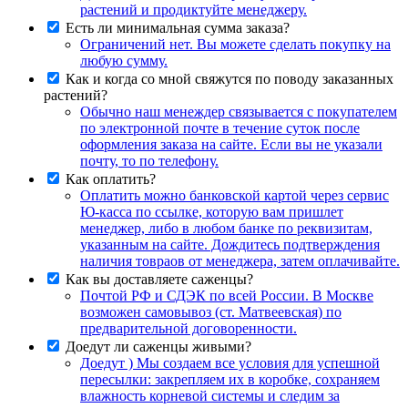
растений и продиктуйте менеджеру.
Есть ли минимальная сумма заказа?
Ограничений нет. Вы можете сделать покупку на
любую сумму.
Как и когда со мной свяжутся по поводу заказанных
растений?
Обычно наш менеждер связывается с покупателем
по электронной почте в течение суток после
оформления заказа на сайте. Если вы не указали
почту, то по телефону.
Как оплатить?
Оплатить можно банковской картой через сервис
Ю-касса по ссылке, которую вам пришлет
менеджер, либо в любом банке по реквизитам,
указанным на сайте. Дождитесь подтверждения
наличия товраов от менеджера, затем оплачивайте.
Как вы доставляете саженцы?
Почтой РФ и СДЭК по всей России. В Москве
возможен самовывоз (ст. Матвеевская) по
предварительной договоренности.
Доедут ли саженцы живыми?
Доедут ) Мы создаем все условия для успешной
пересылки: закрепляем их в коробке, сохраняем
влажность корневой системы и следим за