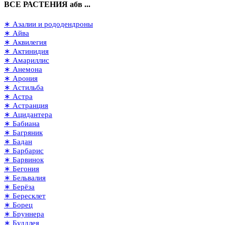
ВСЕ РАСТЕНИЯ абв ...
∗ Азалии и рододендроны
∗ Айва
∗ Аквилегия
∗ Актинидия
∗ Амариллис
∗ Анемона
∗ Арония
∗ Астильба
∗ Астра
∗ Астранция
∗ Ацидантера
∗ Бабиана
∗ Багряник
∗ Бадан
∗ Барбарис
∗ Барвинок
∗ Бегония
∗ Бельвалия
∗ Берёза
∗ Бересклет
∗ Борец
∗ Бруннера
∗ Буддлея