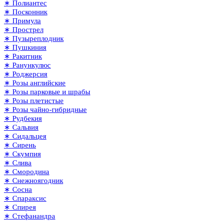
∗ Полиантес
∗ Посконник
∗ Примула
∗ Прострел
∗ Пузыреплодник
∗ Пушкиния
∗ Ракитник
∗ Ранункулюс
∗ Роджерсия
∗ Розы английские
∗ Розы парковые и шрабы
∗ Розы плетистые
∗ Розы чайно-гибридные
∗ Рудбекия
∗ Сальвия
∗ Сидальцея
∗ Сирень
∗ Скумпия
∗ Слива
∗ Смородина
∗ Снежноягодник
∗ Сосна
∗ Спараксис
∗ Спирея
∗ Стефанандра