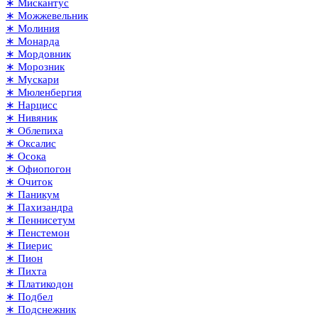
∗ Мискантус
∗ Можжевельник
∗ Молиния
∗ Монарда
∗ Мордовник
∗ Морозник
∗ Мускари
∗ Мюленбергия
∗ Нарцисс
∗ Нивяник
∗ Облепиха
∗ Оксалис
∗ Осока
∗ Офиопогон
∗ Очиток
∗ Паникум
∗ Пахизандра
∗ Пеннисетум
∗ Пенстемон
∗ Пиерис
∗ Пион
∗ Пихта
∗ Платикодон
∗ Подбел
∗ Подснежник