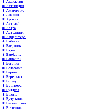
∗ Аквилегия
∗ Актинидия
∗ Амариллис
∗ Анемона
∗ Арония
∗ Астильба
∗ Астра
∗ Астранция
∗ Ацидантера
∗ Бабиана
∗ Багряник
∗ Бадан
∗ Барбарис
∗ Барвинок
∗ Бегония
∗ Бельвалия
∗ Берёза
∗ Бересклет
∗ Борец
∗ Бруннера
∗ Буддлея
∗ Бузина
∗ Бузульник
∗ Василистник
∗ Ваточник