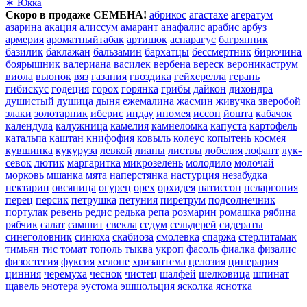
∗ Юкка
Скоро в продаже СЕМЕНА!
абрикос
агастахе
агератум
азарина
акация
алиссум
амарант
анафалис
арабис
арбуз
армерия
ароматныйтабак
артишок
аспарагус
багрянник
базилик
баклажан
бальзамин
бархатцы
бессмертник
бирючина
боярышник
валериана
василек
вербена
вереск
вероникаструм
виола
вьюнок
вяз
газания
гвоздика
гейхерелла
герань
гибискус
годеция
горох
горянка
грибы
дайкон
дихондра
душистый
душица
дыня
ежемалина
жасмин
живучка
зверобой
злаки
золотарник
иберис
индау
ипомея
иссоп
йошта
кабачок
календула
калужница
камелия
камнеломка
капуста
картофель
катальпа
каштан
книфофия
ковыль
колеус
копытень
космея
кувшинка
кукуруза
левкой
лианы
листвы
лобелия
лофант
лук-
севок
лютик
маргаритка
микрозелень
молодило
молочай
морковь
мшанка
мята
наперстянка
настурция
незабудка
нектарин
овсяница
огурец
орех
орхидея
патиссон
пеларгония
перец
персик
петрушка
петуния
пиретрум
подсолнечник
портулак
ревень
редис
редька
репа
розмарин
ромашка
рябина
рябчик
салат
самшит
свекла
седум
сельдерей
сидераты
синеголовник
синюха
скабиоза
смолевка
спаржа
стерлитамак
тимьян
тис
томат
тополь
тыква
укроп
фасоль
фиалка
физалис
физостегия
фуксия
хелоне
хризантема
целозия
цинерария
цинния
черемуха
чеснок
чистец
шалфей
шелковица
шпинат
щавель
энотера
эустома
эшшольция
ясколка
яснотка