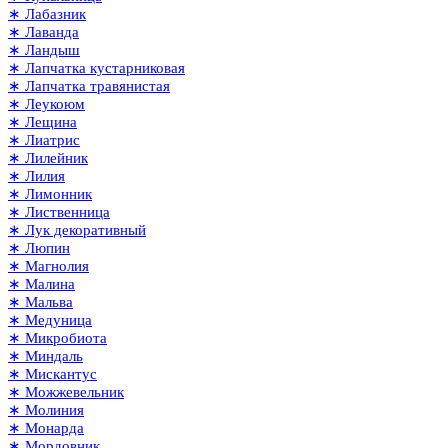
∗ Лабазник
∗ Лаванда
∗ Ландыш
∗ Лапчатка кустарниковая
∗ Лапчатка травянистая
∗ Леукоюм
∗ Лещина
∗ Лиатрис
∗ Лилейник
∗ Лилия
∗ Лимонник
∗ Лиственница
∗ Лук декоративный
∗ Люпин
∗ Магнолия
∗ Малина
∗ Мальва
∗ Медуница
∗ Микробиота
∗ Миндаль
∗ Мискантус
∗ Можжевельник
∗ Молиния
∗ Монарда
∗ Мордовник