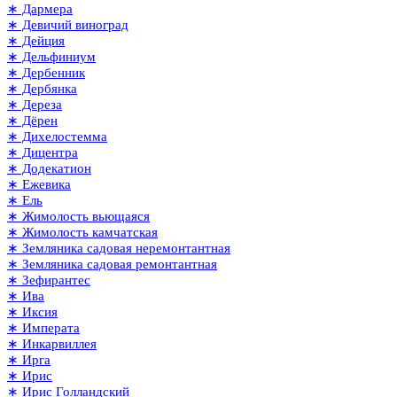
∗ Дармера
∗ Девичий виноград
∗ Дейция
∗ Дельфиниум
∗ Дербенник
∗ Дербянка
∗ Дереза
∗ Дёрен
∗ Дихелостемма
∗ Дицентра
∗ Додекатион
∗ Ежевика
∗ Ель
∗ Жимолость вьющаяся
∗ Жимолость камчатская
∗ Земляника садовая неремонтантная
∗ Земляника садовая ремонтантная
∗ Зефирантес
∗ Ива
∗ Иксия
∗ Императа
∗ Инкарвиллея
∗ Ирга
∗ Ирис
∗ Ирис Голландский