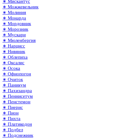
∗ Мискантус
∗ Можжевельник
∗ Молиния
∗ Монарда
∗ Мордовник
∗ Морозник
∗ Мускари
∗ Мюленбергия
∗ Нарцисс
∗ Нивяник
∗ Облепиха
∗ Оксалис
∗ Осока
∗ Офиопогон
∗ Очиток
∗ Паникум
∗ Пахизандра
∗ Пеннисетум
∗ Пенстемон
∗ Пиерис
∗ Пион
∗ Пихта
∗ Платикодон
∗ Подбел
∗ Подснежник