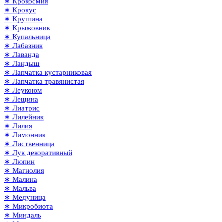
∗ Крокосмия
∗ Крокус
∗ Крушина
∗ Крыжовник
∗ Купальница
∗ Лабазник
∗ Лаванда
∗ Ландыш
∗ Лапчатка кустарниковая
∗ Лапчатка травянистая
∗ Леукоюм
∗ Лещина
∗ Лиатрис
∗ Лилейник
∗ Лилия
∗ Лимонник
∗ Лиственница
∗ Лук декоративный
∗ Люпин
∗ Магнолия
∗ Малина
∗ Мальва
∗ Медуница
∗ Микробиота
∗ Миндаль