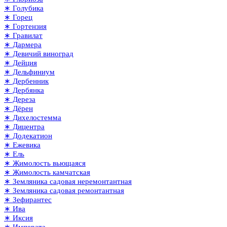
∗ Голубика
∗ Горец
∗ Гортензия
∗ Гравилат
∗ Дармера
∗ Девичий виноград
∗ Дейция
∗ Дельфиниум
∗ Дербенник
∗ Дербянка
∗ Дереза
∗ Дёрен
∗ Дихелостемма
∗ Дицентра
∗ Додекатион
∗ Ежевика
∗ Ель
∗ Жимолость вьющаяся
∗ Жимолость камчатская
∗ Земляника садовая неремонтантная
∗ Земляника садовая ремонтантная
∗ Зефирантес
∗ Ива
∗ Иксия