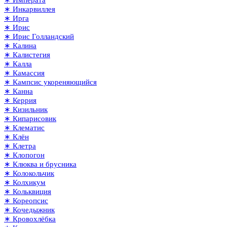
∗ Императа
∗ Инкарвиллея
∗ Ирга
∗ Ирис
∗ Ирис Голландский
∗ Калина
∗ Калистегия
∗ Калла
∗ Камассия
∗ Кампсис укореняющийся
∗ Канна
∗ Керрия
∗ Кизильник
∗ Кипарисовик
∗ Клематис
∗ Клён
∗ Клетра
∗ Клопогон
∗ Клюква и брусника
∗ Колокольчик
∗ Колхикум
∗ Кольквиция
∗ Кореопсис
∗ Кочедыжник
∗ Кровохлёбка