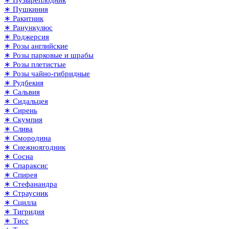
∗ Пушкиния
∗ Ракитник
∗ Ранункулюс
∗ Роджерсия
∗ Розы английские
∗ Розы парковые и шрабы
∗ Розы плетистые
∗ Розы чайно-гибридные
∗ Рудбекия
∗ Сальвия
∗ Сидальцея
∗ Сирень
∗ Скумпия
∗ Слива
∗ Смородина
∗ Снежноягодник
∗ Сосна
∗ Спараксис
∗ Спирея
∗ Стефанандра
∗ Страусник
∗ Сцилла
∗ Тигридия
∗ Тисс