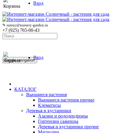
Вход
Корзина
✎ sunny@nursery-garden.ru
+7 (925) 765-00-43
Вход
Корзина
Toggle navigation
КАТАЛОГ
Вьющиеся растения
Вьющиеся растения прочие
Клематисы
Деревья и кустарники
Азалии и рододендроны
Гортензии саженцы
Деревья и кустарники прочие
Магнолии