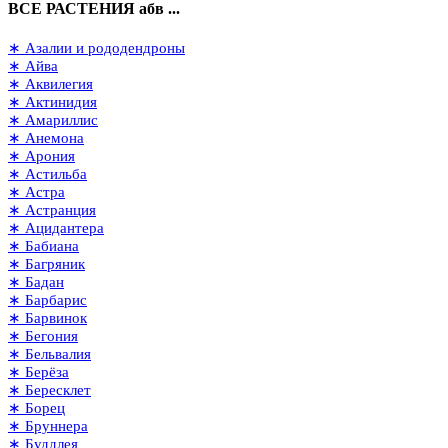
ВСЕ РАСТЕНИЯ абв ...
∗ Азалии и рододендроны
∗ Айва
∗ Аквилегия
∗ Актинидия
∗ Амариллис
∗ Анемона
∗ Арония
∗ Астильба
∗ Астра
∗ Астранция
∗ Ацидантера
∗ Бабиана
∗ Багряник
∗ Бадан
∗ Барбарис
∗ Барвинок
∗ Бегония
∗ Бельвалия
∗ Берёза
∗ Бересклет
∗ Борец
∗ Бруннера
∗ Буддлея