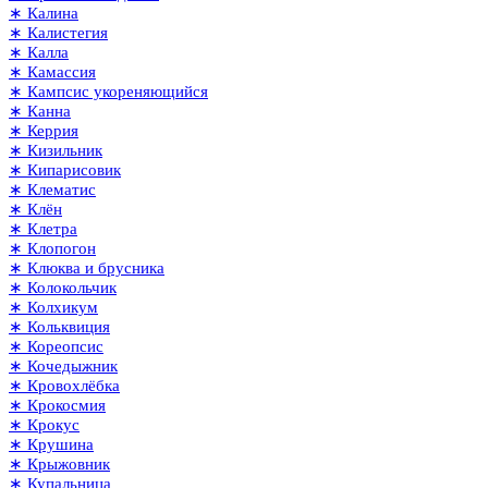
∗ Калина
∗ Калистегия
∗ Калла
∗ Камассия
∗ Кампсис укореняющийся
∗ Канна
∗ Керрия
∗ Кизильник
∗ Кипарисовик
∗ Клематис
∗ Клён
∗ Клетра
∗ Клопогон
∗ Клюква и брусника
∗ Колокольчик
∗ Колхикум
∗ Кольквиция
∗ Кореопсис
∗ Кочедыжник
∗ Кровохлёбка
∗ Крокосмия
∗ Крокус
∗ Крушина
∗ Крыжовник
∗ Купальница