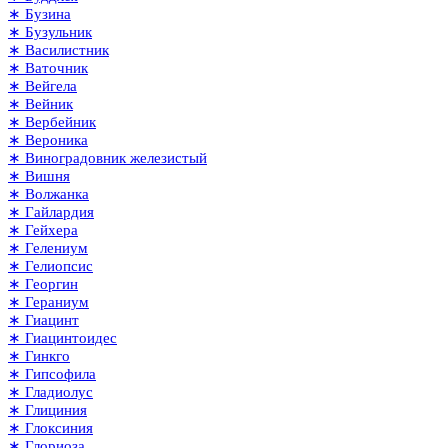
∗ Бузина
∗ Бузульник
∗ Василистник
∗ Ваточник
∗ Вейгела
∗ Вейник
∗ Вербейник
∗ Вероника
∗ Виноградовник железистый
∗ Вишня
∗ Волжанка
∗ Гайлардия
∗ Гейхера
∗ Гелениум
∗ Гелиопсис
∗ Георгин
∗ Гераниум
∗ Гиацинт
∗ Гиацинтоидес
∗ Гинкго
∗ Гипсофила
∗ Гладиолус
∗ Глициния
∗ Глоксиния
∗ Глориоза