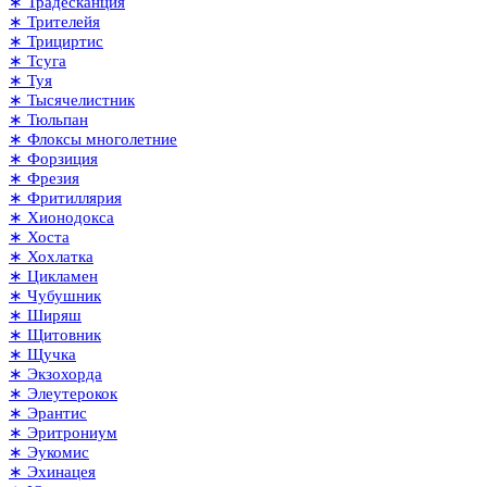
∗ Традесканция
∗ Трителейя
∗ Трициртис
∗ Тсуга
∗ Туя
∗ Тысячелистник
∗ Тюльпан
∗ Флоксы многолетние
∗ Форзиция
∗ Фрезия
∗ Фритиллярия
∗ Хионодокса
∗ Хоста
∗ Хохлатка
∗ Цикламен
∗ Чубушник
∗ Ширяш
∗ Щитовник
∗ Щучка
∗ Экзохорда
∗ Элеутерокок
∗ Эрантис
∗ Эритрониум
∗ Эукомис
∗ Эхинацея