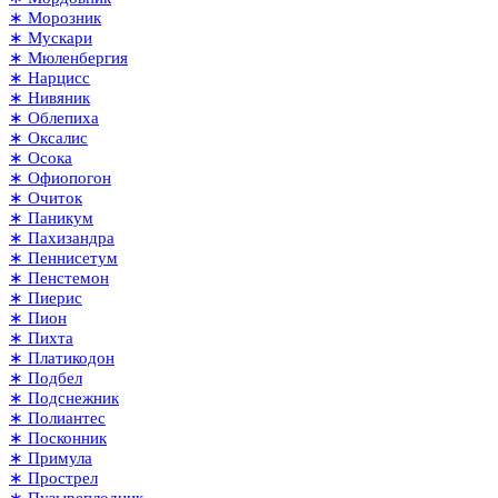
∗ Морозник
∗ Мускари
∗ Мюленбергия
∗ Нарцисс
∗ Нивяник
∗ Облепиха
∗ Оксалис
∗ Осока
∗ Офиопогон
∗ Очиток
∗ Паникум
∗ Пахизандра
∗ Пеннисетум
∗ Пенстемон
∗ Пиерис
∗ Пион
∗ Пихта
∗ Платикодон
∗ Подбел
∗ Подснежник
∗ Полиантес
∗ Посконник
∗ Примула
∗ Прострел
∗ Пузыреплодник