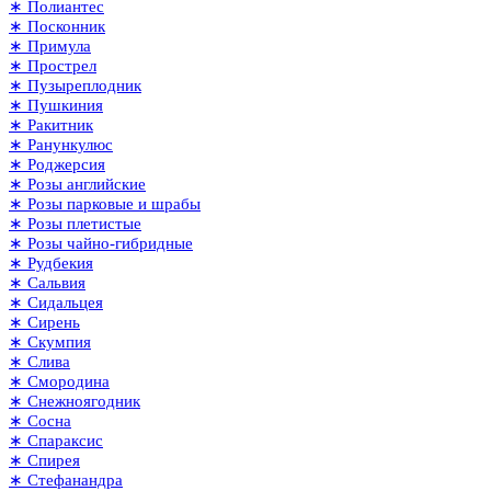
∗ Полиантес
∗ Посконник
∗ Примула
∗ Прострел
∗ Пузыреплодник
∗ Пушкиния
∗ Ракитник
∗ Ранункулюс
∗ Роджерсия
∗ Розы английские
∗ Розы парковые и шрабы
∗ Розы плетистые
∗ Розы чайно-гибридные
∗ Рудбекия
∗ Сальвия
∗ Сидальцея
∗ Сирень
∗ Скумпия
∗ Слива
∗ Смородина
∗ Снежноягодник
∗ Сосна
∗ Спараксис
∗ Спирея
∗ Стефанандра