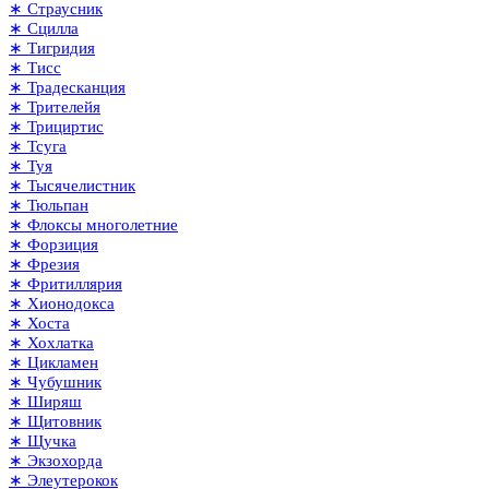
∗ Страусник
∗ Сцилла
∗ Тигридия
∗ Тисс
∗ Традесканция
∗ Трителейя
∗ Трициртис
∗ Тсуга
∗ Туя
∗ Тысячелистник
∗ Тюльпан
∗ Флоксы многолетние
∗ Форзиция
∗ Фрезия
∗ Фритиллярия
∗ Хионодокса
∗ Хоста
∗ Хохлатка
∗ Цикламен
∗ Чубушник
∗ Ширяш
∗ Щитовник
∗ Щучка
∗ Экзохорда
∗ Элеутерокок