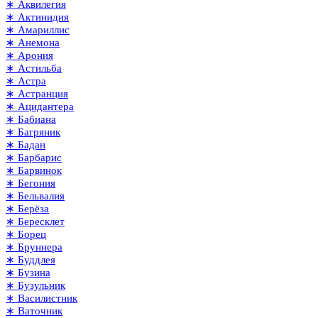
∗ Аквилегия
∗ Актинидия
∗ Амариллис
∗ Анемона
∗ Арония
∗ Астильба
∗ Астра
∗ Астранция
∗ Ацидантера
∗ Бабиана
∗ Багряник
∗ Бадан
∗ Барбарис
∗ Барвинок
∗ Бегония
∗ Бельвалия
∗ Берёза
∗ Бересклет
∗ Борец
∗ Бруннера
∗ Буддлея
∗ Бузина
∗ Бузульник
∗ Василистник
∗ Ваточник