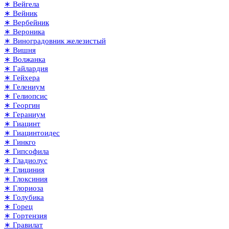
∗ Вейгела
∗ Вейник
∗ Вербейник
∗ Вероника
∗ Виноградовник железистый
∗ Вишня
∗ Волжанка
∗ Гайлардия
∗ Гейхера
∗ Гелениум
∗ Гелиопсис
∗ Георгин
∗ Гераниум
∗ Гиацинт
∗ Гиацинтоидес
∗ Гинкго
∗ Гипсофила
∗ Гладиолус
∗ Глициния
∗ Глоксиния
∗ Глориоза
∗ Голубика
∗ Горец
∗ Гортензия
∗ Гравилат