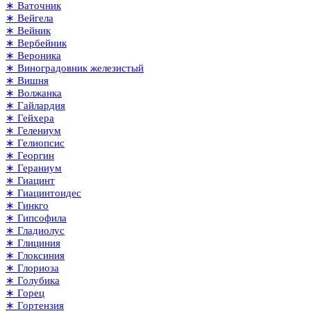
∗ Ваточник
∗ Вейгела
∗ Вейник
∗ Вербейник
∗ Вероника
∗ Виноградовник железистый
∗ Вишня
∗ Волжанка
∗ Гайлардия
∗ Гейхера
∗ Гелениум
∗ Гелиопсис
∗ Георгин
∗ Гераниум
∗ Гиацинт
∗ Гиацинтоидес
∗ Гинкго
∗ Гипсофила
∗ Гладиолус
∗ Глициния
∗ Глоксиния
∗ Глориоза
∗ Голубика
∗ Горец
∗ Гортензия