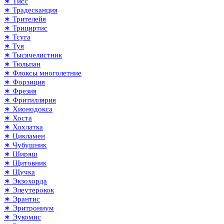
∗ Тисс
∗ Традесканция
∗ Трителейя
∗ Трициртис
∗ Тсуга
∗ Туя
∗ Тысячелистник
∗ Тюльпан
∗ Флоксы многолетние
∗ Форзиция
∗ Фрезия
∗ Фритиллярия
∗ Хионодокса
∗ Хоста
∗ Хохлатка
∗ Цикламен
∗ Чубушник
∗ Ширяш
∗ Щитовник
∗ Щучка
∗ Экзохорда
∗ Элеутерокок
∗ Эрантис
∗ Эритрониум
∗ Эукомис