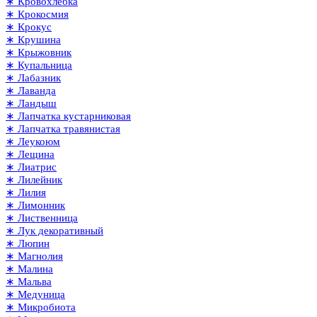
∗ Кровохлёбка
∗ Крокосмия
∗ Крокус
∗ Крушина
∗ Крыжовник
∗ Купальница
∗ Лабазник
∗ Лаванда
∗ Ландыш
∗ Лапчатка кустарниковая
∗ Лапчатка травянистая
∗ Леукоюм
∗ Лещина
∗ Лиатрис
∗ Лилейник
∗ Лилия
∗ Лимонник
∗ Лиственница
∗ Лук декоративный
∗ Люпин
∗ Магнолия
∗ Малина
∗ Мальва
∗ Медуница
∗ Микробиота