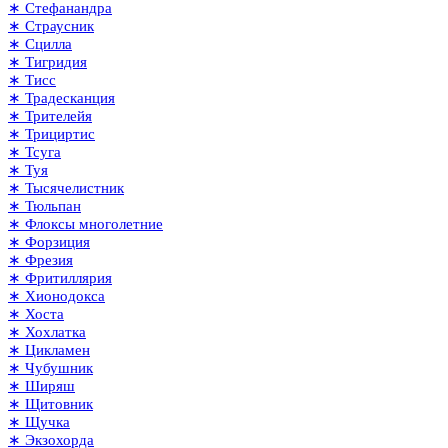
∗ Стефанандра
∗ Страусник
∗ Сцилла
∗ Тигридия
∗ Тисс
∗ Традесканция
∗ Трителейя
∗ Трициртис
∗ Тсуга
∗ Туя
∗ Тысячелистник
∗ Тюльпан
∗ Флоксы многолетние
∗ Форзиция
∗ Фрезия
∗ Фритиллярия
∗ Хионодокса
∗ Хоста
∗ Хохлатка
∗ Цикламен
∗ Чубушник
∗ Ширяш
∗ Щитовник
∗ Щучка
∗ Экзохорда