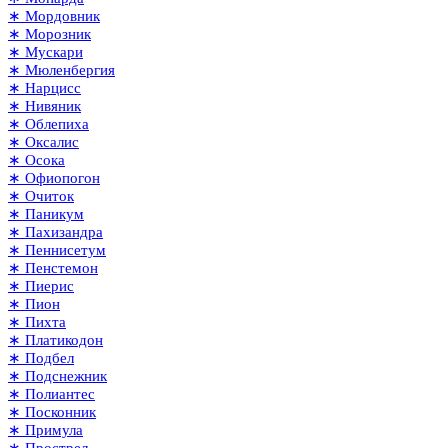
∗ Мордовник
∗ Морозник
∗ Мускари
∗ Мюленбергия
∗ Нарцисс
∗ Нивяник
∗ Облепиха
∗ Оксалис
∗ Осока
∗ Офиопогон
∗ Очиток
∗ Паникум
∗ Пахизандра
∗ Пеннисетум
∗ Пенстемон
∗ Пиерис
∗ Пион
∗ Пихта
∗ Платикодон
∗ Подбел
∗ Подснежник
∗ Полиантес
∗ Посконник
∗ Примула
∗ Прострел