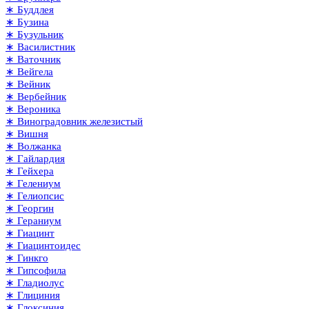
∗ Буддлея
∗ Бузина
∗ Бузульник
∗ Василистник
∗ Ваточник
∗ Вейгела
∗ Вейник
∗ Вербейник
∗ Вероника
∗ Виноградовник железистый
∗ Вишня
∗ Волжанка
∗ Гайлардия
∗ Гейхера
∗ Гелениум
∗ Гелиопсис
∗ Георгин
∗ Гераниум
∗ Гиацинт
∗ Гиацинтоидес
∗ Гинкго
∗ Гипсофила
∗ Гладиолус
∗ Глициния
∗ Глоксиния