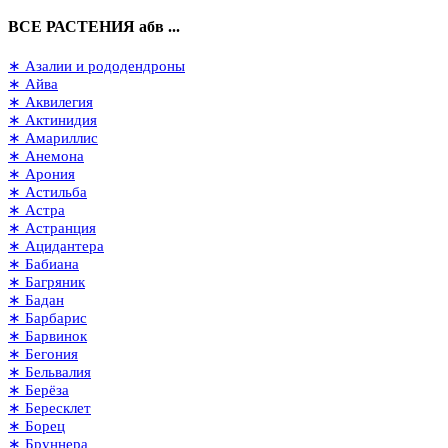
ВСЕ РАСТЕНИЯ абв ...
∗ Азалии и рододендроны
∗ Айва
∗ Аквилегия
∗ Актинидия
∗ Амариллис
∗ Анемона
∗ Арония
∗ Астильба
∗ Астра
∗ Астранция
∗ Ацидантера
∗ Бабиана
∗ Багряник
∗ Бадан
∗ Барбарис
∗ Барвинок
∗ Бегония
∗ Бельвалия
∗ Берёза
∗ Бересклет
∗ Борец
∗ Бруннера