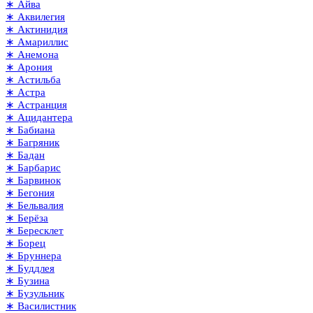
∗ Айва
∗ Аквилегия
∗ Актинидия
∗ Амариллис
∗ Анемона
∗ Арония
∗ Астильба
∗ Астра
∗ Астранция
∗ Ацидантера
∗ Бабиана
∗ Багряник
∗ Бадан
∗ Барбарис
∗ Барвинок
∗ Бегония
∗ Бельвалия
∗ Берёза
∗ Бересклет
∗ Борец
∗ Бруннера
∗ Буддлея
∗ Бузина
∗ Бузульник
∗ Василистник