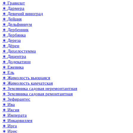
∗ Гравилат
∗ Дармера
∗ Девичий виноград
∗ Дейция
∗ Дельфиниум
∗ Дербенник
∗ Дербянка
∗ Дереза
∗ Дёрен
∗ Дихелостемма
∗ Дицентра
∗ Додекатион
∗ Ежевика
∗ Ель
∗ Жимолость вьющаяся
∗ Жимолость камчатская
∗ Земляника садовая неремонтантная
∗ Земляника садовая ремонтантная
∗ Зефирантес
∗ Ива
∗ Иксия
∗ Императа
∗ Инкарвиллея
∗ Ирга
∗ Ирис