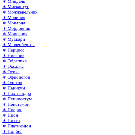
∗ Миндаль
∗ Мискантус
∗ Можжевельник
∗ Молиния
∗ Монарда
∗ Мордовник
∗ Морозник
∗ Мускари
∗ Мюленбергия
∗ Нарцисс
∗ Нивяник
∗ Облепиха
∗ Оксалис
∗ Осока
∗ Офиопогон
∗ Очиток
∗ Паникум
∗ Пахизандра
∗ Пеннисетум
∗ Пенстемон
∗ Пиерис
∗ Пион
∗ Пихта
∗ Платикодон
∗ Подбел