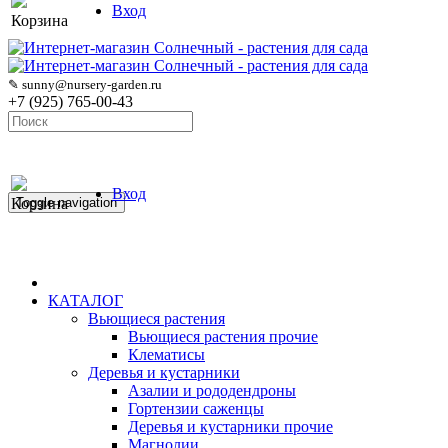
Вход
Корзина
✎ sunny@nursery-garden.ru
+7 (925) 765-00-43
Вход
Корзина
Toggle navigation
КАТАЛОГ
Вьющиеся растения
Вьющиеся растения прочие
Клематисы
Деревья и кустарники
Азалии и рододендроны
Гортензии саженцы
Деревья и кустарники прочие
Магнолии