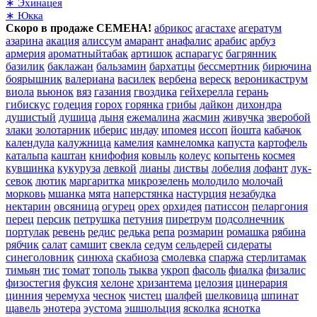
∗ Эхинацея
∗ Юкка
Скоро в продаже СЕМЕНА!
абрикос
агастахе
агератум
азарина
акация
алиссум
амарант
анафалис
арабис
арбуз
армерия
ароматныйтабак
артишок
аспарагус
багрянник
базилик
баклажан
бальзамин
бархатцы
бессмертник
бирючина
боярышник
валериана
василек
вербена
вереск
вероникаструм
виола
вьюнок
вяз
газания
гвоздика
гейхерелла
герань
гибискус
годеция
горох
горянка
грибы
дайкон
дихондра
душистый
душица
дыня
ежемалина
жасмин
живучка
зверобой
злаки
золотарник
иберис
индау
ипомея
иссоп
йошта
кабачок
календула
калужница
камелия
камнеломка
капуста
картофель
катальпа
каштан
книфофия
ковыль
колеус
копытень
космея
кувшинка
кукуруза
левкой
лианы
листвы
лобелия
лофант
лук-
севок
лютик
маргаритка
микрозелень
молодило
молочай
морковь
мшанка
мята
наперстянка
настурция
незабудка
нектарин
овсяница
огурец
орех
орхидея
патиссон
пеларгония
перец
персик
петрушка
петуния
пиретрум
подсолнечник
портулак
ревень
редис
редька
репа
розмарин
ромашка
рябина
рябчик
салат
самшит
свекла
седум
сельдерей
сидераты
синеголовник
синюха
скабиоза
смолевка
спаржа
стерлитамак
тимьян
тис
томат
тополь
тыква
укроп
фасоль
фиалка
физалис
физостегия
фуксия
хелоне
хризантема
целозия
цинерария
цинния
черемуха
чеснок
чистец
шалфей
шелковица
шпинат
щавель
энотера
эустома
эшшольция
ясколка
яснотка