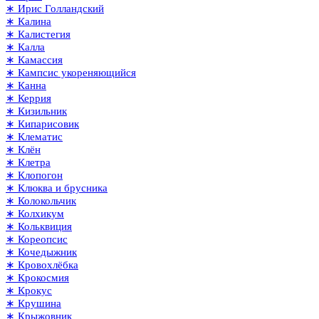
∗ Ирис Голландский
∗ Калина
∗ Калистегия
∗ Калла
∗ Камассия
∗ Кампсис укореняющийся
∗ Канна
∗ Керрия
∗ Кизильник
∗ Кипарисовик
∗ Клематис
∗ Клён
∗ Клетра
∗ Клопогон
∗ Клюква и брусника
∗ Колокольчик
∗ Колхикум
∗ Кольквиция
∗ Кореопсис
∗ Кочедыжник
∗ Кровохлёбка
∗ Крокосмия
∗ Крокус
∗ Крушина
∗ Крыжовник