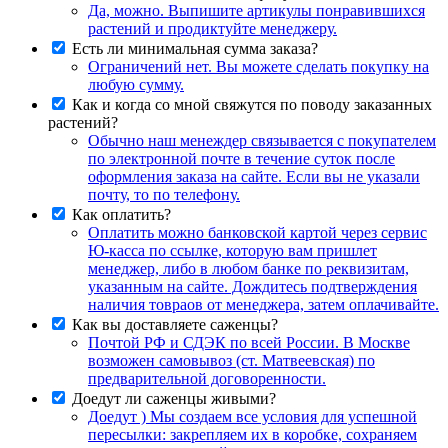
Да, можно. Выпишите артикулы понравившихся
растений и продиктуйте менеджеру.
Есть ли минимальная сумма заказа?
Ограничений нет. Вы можете сделать покупку на
любую сумму.
Как и когда со мной свяжутся по поводу заказанных
растений?
Обычно наш менеждер связывается с покупателем
по электронной почте в течение суток после
оформления заказа на сайте. Если вы не указали
почту, то по телефону.
Как оплатить?
Оплатить можно банковской картой через сервис
Ю-касса по ссылке, которую вам пришлет
менеджер, либо в любом банке по реквизитам,
указанным на сайте. Дождитесь подтверждения
наличия товраов от менеджера, затем оплачивайте.
Как вы доставляете саженцы?
Почтой РФ и СДЭК по всей России. В Москве
возможен самовывоз (ст. Матвеевская) по
предварительной договоренности.
Доедут ли саженцы живыми?
Доедут ) Мы создаем все условия для успешной
пересылки: закрепляем их в коробке, сохраняем