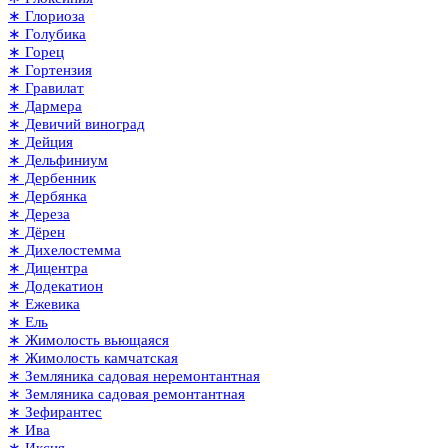
∗ Глориоза
∗ Голубика
∗ Горец
∗ Гортензия
∗ Гравилат
∗ Дармера
∗ Девичий виноград
∗ Дейция
∗ Дельфиниум
∗ Дербенник
∗ Дербянка
∗ Дереза
∗ Дёрен
∗ Дихелостемма
∗ Дицентра
∗ Додекатион
∗ Ежевика
∗ Ель
∗ Жимолость вьющаяся
∗ Жимолость камчатская
∗ Земляника садовая неремонтантная
∗ Земляника садовая ремонтантная
∗ Зефирантес
∗ Ива