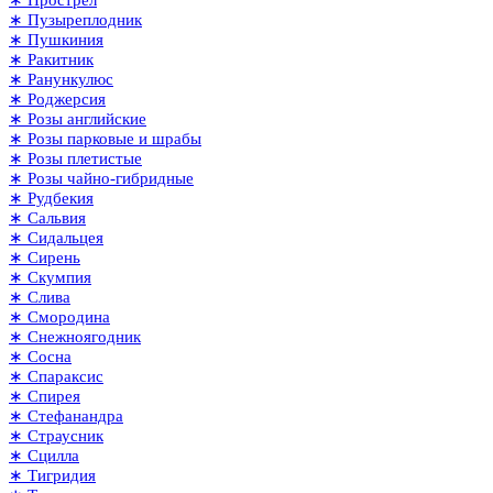
∗ Пузыреплодник
∗ Пушкиния
∗ Ракитник
∗ Ранункулюс
∗ Роджерсия
∗ Розы английские
∗ Розы парковые и шрабы
∗ Розы плетистые
∗ Розы чайно-гибридные
∗ Рудбекия
∗ Сальвия
∗ Сидальцея
∗ Сирень
∗ Скумпия
∗ Слива
∗ Смородина
∗ Снежноягодник
∗ Сосна
∗ Спараксис
∗ Спирея
∗ Стефанандра
∗ Страусник
∗ Сцилла
∗ Тигридия