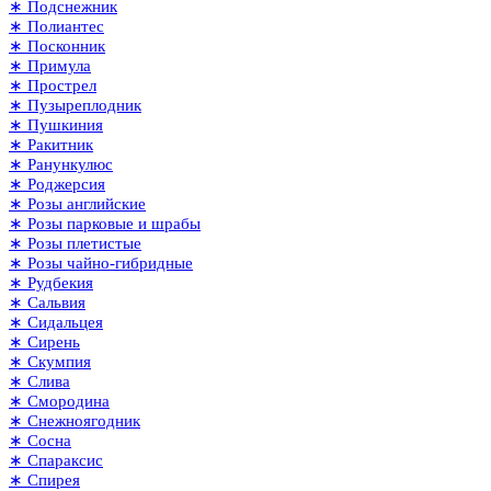
∗ Подснежник
∗ Полиантес
∗ Посконник
∗ Примула
∗ Прострел
∗ Пузыреплодник
∗ Пушкиния
∗ Ракитник
∗ Ранункулюс
∗ Роджерсия
∗ Розы английские
∗ Розы парковые и шрабы
∗ Розы плетистые
∗ Розы чайно-гибридные
∗ Рудбекия
∗ Сальвия
∗ Сидальцея
∗ Сирень
∗ Скумпия
∗ Слива
∗ Смородина
∗ Снежноягодник
∗ Сосна
∗ Спараксис
∗ Спирея