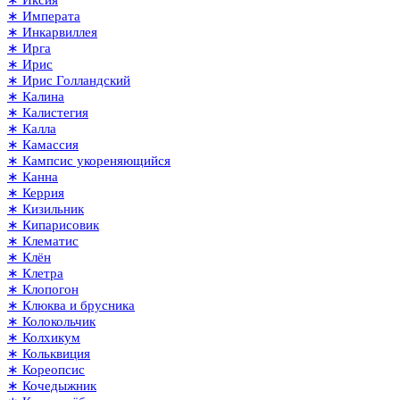
∗ Иксия
∗ Императа
∗ Инкарвиллея
∗ Ирга
∗ Ирис
∗ Ирис Голландский
∗ Калина
∗ Калистегия
∗ Калла
∗ Камассия
∗ Кампсис укореняющийся
∗ Канна
∗ Керрия
∗ Кизильник
∗ Кипарисовик
∗ Клематис
∗ Клён
∗ Клетра
∗ Клопогон
∗ Клюква и брусника
∗ Колокольчик
∗ Колхикум
∗ Кольквиция
∗ Кореопсис
∗ Кочедыжник