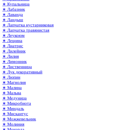
∗ Купальница
∗ Лабазник
∗ Лаванда
∗ Ландыш
∗ Лапчатка кустарниковая
∗ Лапчатка травянистая
∗ Леукоюм
∗ Лещина
∗ Лиатрис
∗ Лилейник
∗ Лилия
∗ Лимонник
∗ Лиственница
∗ Лук декоративный
∗ Люпин
∗ Магнолия
∗ Малина
∗ Мальва
∗ Медуница
∗ Микробиота
∗ Миндаль
∗ Мискантус
∗ Можжевельник
∗ Молиния
∗ Монарда