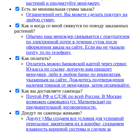
растений и продиктуйте менеджеру.
Есть ли минимальная сумма заказа?
Ограничений нет. Вы можете сделать покупку на
любую сумму.
Как и когда со мной свяжутся по поводу заказанных
растений?
Обычно наш менеждер связывается с покупателем
по электронной почте в течение суток после
оформления заказа на сайте. Если вы не указали
почту, то по телефону.
Как оплатить?
Оплатить можно банковской картой через сервис
Ю-касса по ссылке, которую вам пришлет
менеджер, либо в любом банке по реквизитам,
указанным на сайте. Дождитесь подтверждения
наличия товраов от менеджера, затем оплачивайте.
Как вы доставляете саженцы?
Почтой РФ и СДЭК по всей России. В Москве
возможен самовывоз (ст. Матвеевская) по
предварительной договоренности.
Доедут ли саженцы живыми?
Доедут ) Мы создаем все условия для успешной
пересылки: закрепляем их в коробке, сохраняем
влажность корневой системы и следим за