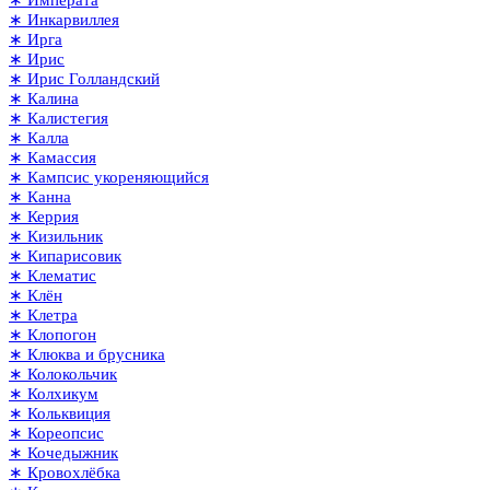
∗ Императа
∗ Инкарвиллея
∗ Ирга
∗ Ирис
∗ Ирис Голландский
∗ Калина
∗ Калистегия
∗ Калла
∗ Камассия
∗ Кампсис укореняющийся
∗ Канна
∗ Керрия
∗ Кизильник
∗ Кипарисовик
∗ Клематис
∗ Клён
∗ Клетра
∗ Клопогон
∗ Клюква и брусника
∗ Колокольчик
∗ Колхикум
∗ Кольквиция
∗ Кореопсис
∗ Кочедыжник
∗ Кровохлёбка