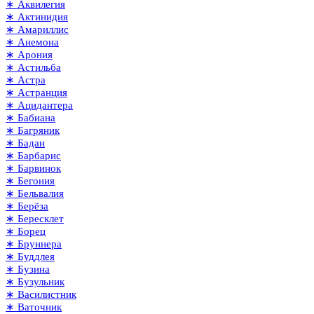
∗ Аквилегия
∗ Актинидия
∗ Амариллис
∗ Анемона
∗ Арония
∗ Астильба
∗ Астра
∗ Астранция
∗ Ацидантера
∗ Бабиана
∗ Багряник
∗ Бадан
∗ Барбарис
∗ Барвинок
∗ Бегония
∗ Бельвалия
∗ Берёза
∗ Бересклет
∗ Борец
∗ Бруннера
∗ Буддлея
∗ Бузина
∗ Бузульник
∗ Василистник
∗ Ваточник