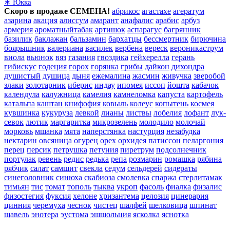
∗ Юкка
Скоро в продаже СЕМЕНА!
абрикос
агастахе
агератум
азарина
акация
алиссум
амарант
анафалис
арабис
арбуз
армерия
ароматныйтабак
артишок
аспарагус
багрянник
базилик
баклажан
бальзамин
бархатцы
бессмертник
бирючина
боярышник
валериана
василек
вербена
вереск
вероникаструм
виола
вьюнок
вяз
газания
гвоздика
гейхерелла
герань
гибискус
годеция
горох
горянка
грибы
дайкон
дихондра
душистый
душица
дыня
ежемалина
жасмин
живучка
зверобой
злаки
золотарник
иберис
индау
ипомея
иссоп
йошта
кабачок
календула
калужница
камелия
камнеломка
капуста
картофель
катальпа
каштан
книфофия
ковыль
колеус
копытень
космея
кувшинка
кукуруза
левкой
лианы
листвы
лобелия
лофант
лук-
севок
лютик
маргаритка
микрозелень
молодило
молочай
морковь
мшанка
мята
наперстянка
настурция
незабудка
нектарин
овсяница
огурец
орех
орхидея
патиссон
пеларгония
перец
персик
петрушка
петуния
пиретрум
подсолнечник
портулак
ревень
редис
редька
репа
розмарин
ромашка
рябина
рябчик
салат
самшит
свекла
седум
сельдерей
сидераты
синеголовник
синюха
скабиоза
смолевка
спаржа
стерлитамак
тимьян
тис
томат
тополь
тыква
укроп
фасоль
фиалка
физалис
физостегия
фуксия
хелоне
хризантема
целозия
цинерария
цинния
черемуха
чеснок
чистец
шалфей
шелковица
шпинат
щавель
энотера
эустома
эшшольция
ясколка
яснотка