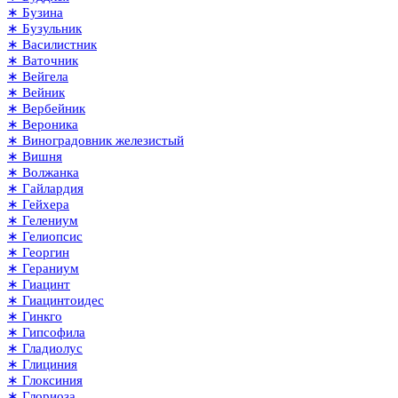
∗ Бузина
∗ Бузульник
∗ Василистник
∗ Ваточник
∗ Вейгела
∗ Вейник
∗ Вербейник
∗ Вероника
∗ Виноградовник железистый
∗ Вишня
∗ Волжанка
∗ Гайлардия
∗ Гейхера
∗ Гелениум
∗ Гелиопсис
∗ Георгин
∗ Гераниум
∗ Гиацинт
∗ Гиацинтоидес
∗ Гинкго
∗ Гипсофила
∗ Гладиолус
∗ Глициния
∗ Глоксиния
∗ Глориоза