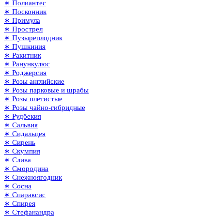
∗ Полиантес
∗ Посконник
∗ Примула
∗ Прострел
∗ Пузыреплодник
∗ Пушкиния
∗ Ракитник
∗ Ранункулюс
∗ Роджерсия
∗ Розы английские
∗ Розы парковые и шрабы
∗ Розы плетистые
∗ Розы чайно-гибридные
∗ Рудбекия
∗ Сальвия
∗ Сидальцея
∗ Сирень
∗ Скумпия
∗ Слива
∗ Смородина
∗ Снежноягодник
∗ Сосна
∗ Спараксис
∗ Спирея
∗ Стефанандра