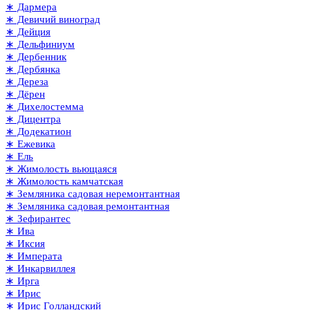
∗ Дармера
∗ Девичий виноград
∗ Дейция
∗ Дельфиниум
∗ Дербенник
∗ Дербянка
∗ Дереза
∗ Дёрен
∗ Дихелостемма
∗ Дицентра
∗ Додекатион
∗ Ежевика
∗ Ель
∗ Жимолость вьющаяся
∗ Жимолость камчатская
∗ Земляника садовая неремонтантная
∗ Земляника садовая ремонтантная
∗ Зефирантес
∗ Ива
∗ Иксия
∗ Императа
∗ Инкарвиллея
∗ Ирга
∗ Ирис
∗ Ирис Голландский