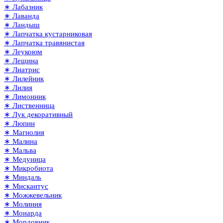
∗ Лабазник
∗ Лаванда
∗ Ландыш
∗ Лапчатка кустарниковая
∗ Лапчатка травянистая
∗ Леукоюм
∗ Лещина
∗ Лиатрис
∗ Лилейник
∗ Лилия
∗ Лимонник
∗ Лиственница
∗ Лук декоративный
∗ Люпин
∗ Магнолия
∗ Малина
∗ Мальва
∗ Медуница
∗ Микробиота
∗ Миндаль
∗ Мискантус
∗ Можжевельник
∗ Молиния
∗ Монарда
∗ Мордовник