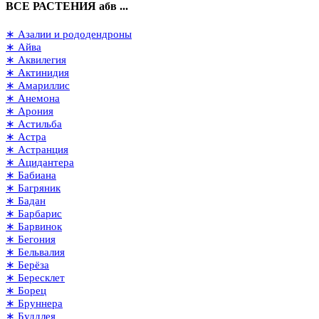
ВСЕ РАСТЕНИЯ абв ...
∗ Азалии и рододендроны
∗ Айва
∗ Аквилегия
∗ Актинидия
∗ Амариллис
∗ Анемона
∗ Арония
∗ Астильба
∗ Астра
∗ Астранция
∗ Ацидантера
∗ Бабиана
∗ Багряник
∗ Бадан
∗ Барбарис
∗ Барвинок
∗ Бегония
∗ Бельвалия
∗ Берёза
∗ Бересклет
∗ Борец
∗ Бруннера
∗ Буддлея