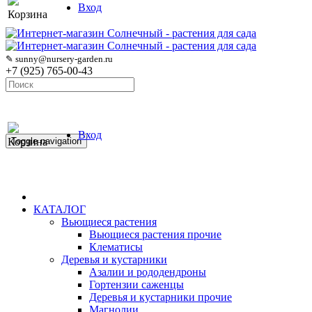
Вход
Корзина
✎ sunny@nursery-garden.ru
+7 (925) 765-00-43
Вход
Корзина
Toggle navigation
КАТАЛОГ
Вьющиеся растения
Вьющиеся растения прочие
Клематисы
Деревья и кустарники
Азалии и рододендроны
Гортензии саженцы
Деревья и кустарники прочие
Магнолии