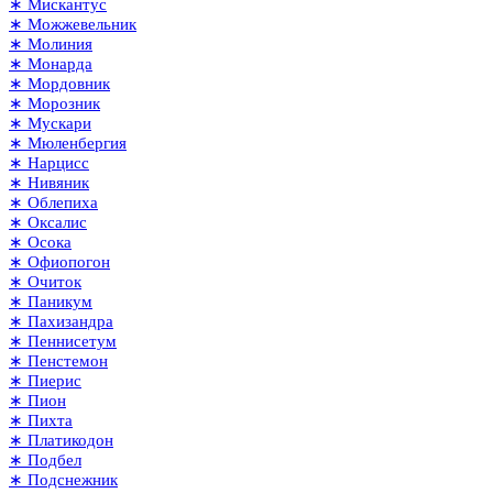
∗ Мискантус
∗ Можжевельник
∗ Молиния
∗ Монарда
∗ Мордовник
∗ Морозник
∗ Мускари
∗ Мюленбергия
∗ Нарцисс
∗ Нивяник
∗ Облепиха
∗ Оксалис
∗ Осока
∗ Офиопогон
∗ Очиток
∗ Паникум
∗ Пахизандра
∗ Пеннисетум
∗ Пенстемон
∗ Пиерис
∗ Пион
∗ Пихта
∗ Платикодон
∗ Подбел
∗ Подснежник