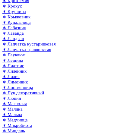
∗ Крокосмия
∗ Крокус
∗ Крушина
∗ Крыжовник
∗ Купальница
∗ Лабазник
∗ Лаванда
∗ Ландыш
∗ Лапчатка кустарниковая
∗ Лапчатка травянистая
∗ Леукоюм
∗ Лещина
∗ Лиатрис
∗ Лилейник
∗ Лилия
∗ Лимонник
∗ Лиственница
∗ Лук декоративный
∗ Люпин
∗ Магнолия
∗ Малина
∗ Мальва
∗ Медуница
∗ Микробиота
∗ Миндаль