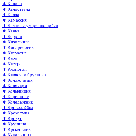
∗ Калина
∗ Калистегия
∗ Калла
∗ Камассия
∗ Кампсис укореняющийся
∗ Канна
∗ Керрия
∗ Кизильник
∗ Кипарисовик
∗ Клематис
∗ Клён
∗ Клетра
∗ Клопогон
∗ Клюква и брусника
∗ Колокольчик
∗ Колхикум
∗ Кольквиция
∗ Кореопсис
∗ Кочедыжник
∗ Кровохлёбка
∗ Крокосмия
∗ Крокус
∗ Крушина
∗ Крыжовник
∗ Купальница