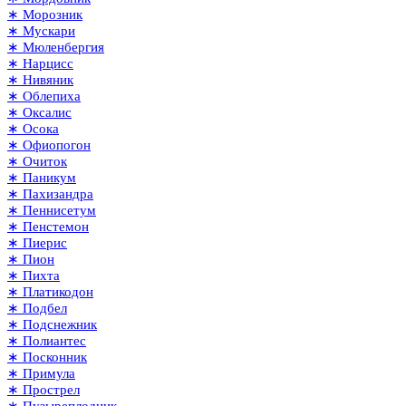
∗ Морозник
∗ Мускари
∗ Мюленбергия
∗ Нарцисс
∗ Нивяник
∗ Облепиха
∗ Оксалис
∗ Осока
∗ Офиопогон
∗ Очиток
∗ Паникум
∗ Пахизандра
∗ Пеннисетум
∗ Пенстемон
∗ Пиерис
∗ Пион
∗ Пихта
∗ Платикодон
∗ Подбел
∗ Подснежник
∗ Полиантес
∗ Посконник
∗ Примула
∗ Прострел
∗ Пузыреплодник