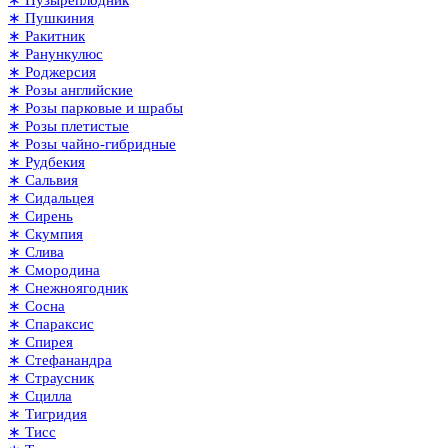
∗ Пушкиния
∗ Ракитник
∗ Ранункулюс
∗ Роджерсия
∗ Розы английские
∗ Розы парковые и шрабы
∗ Розы плетистые
∗ Розы чайно-гибридные
∗ Рудбекия
∗ Сальвия
∗ Сидальцея
∗ Сирень
∗ Скумпия
∗ Слива
∗ Смородина
∗ Снежноягодник
∗ Сосна
∗ Спараксис
∗ Спирея
∗ Стефанандра
∗ Страусник
∗ Сцилла
∗ Тигридия
∗ Тисс