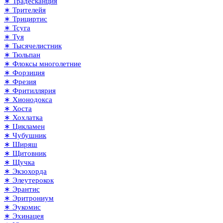
∗ Традесканция
∗ Трителейя
∗ Трициртис
∗ Тсуга
∗ Туя
∗ Тысячелистник
∗ Тюльпан
∗ Флоксы многолетние
∗ Форзиция
∗ Фрезия
∗ Фритиллярия
∗ Хионодокса
∗ Хоста
∗ Хохлатка
∗ Цикламен
∗ Чубушник
∗ Ширяш
∗ Щитовник
∗ Щучка
∗ Экзохорда
∗ Элеутерокок
∗ Эрантис
∗ Эритрониум
∗ Эукомис
∗ Эхинацея