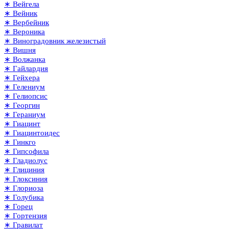
∗ Вейгела
∗ Вейник
∗ Вербейник
∗ Вероника
∗ Виноградовник железистый
∗ Вишня
∗ Волжанка
∗ Гайлардия
∗ Гейхера
∗ Гелениум
∗ Гелиопсис
∗ Георгин
∗ Гераниум
∗ Гиацинт
∗ Гиацинтоидес
∗ Гинкго
∗ Гипсофила
∗ Гладиолус
∗ Глициния
∗ Глоксиния
∗ Глориоза
∗ Голубика
∗ Горец
∗ Гортензия
∗ Гравилат