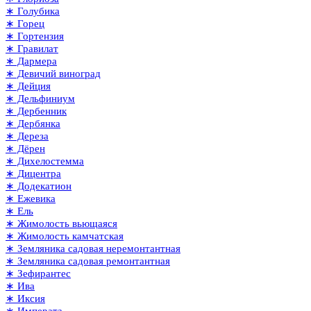
∗ Голубика
∗ Горец
∗ Гортензия
∗ Гравилат
∗ Дармера
∗ Девичий виноград
∗ Дейция
∗ Дельфиниум
∗ Дербенник
∗ Дербянка
∗ Дереза
∗ Дёрен
∗ Дихелостемма
∗ Дицентра
∗ Додекатион
∗ Ежевика
∗ Ель
∗ Жимолость вьющаяся
∗ Жимолость камчатская
∗ Земляника садовая неремонтантная
∗ Земляника садовая ремонтантная
∗ Зефирантес
∗ Ива
∗ Иксия