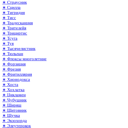
∗ Страусник
∗ Сцилла
∗ Тигридия
∗ Тисс
∗ Традесканция
∗ Трителейя
∗ Трициртис
∗ Тсуга
∗ Туя
∗ Тысячелистник
∗ Тюльпан
∗ Флоксы многолетние
∗ Форзиция
∗ Фрезия
∗ Фритиллярия
∗ Хионодокса
∗ Хоста
∗ Хохлатка
∗ Цикламен
∗ Чубушник
∗ Ширяш
∗ Щитовник
∗ Щучка
∗ Экзохорда
∗ Элеутерокок