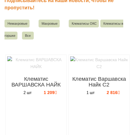
Подписывайтесь на наши новости, чтобы не
пропустить!
Немахровые
Махровые
Клематисы ОКС
Клематисы в
горшке
Все
Клематис
Клематис Варшавска
ВАРШАВСКА НАЙК
Найк C2
1 209
2 816
2 шт
1 шт