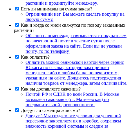
растений и продиктуйте менеджеру.
Есть ли минимальная сумма заказа?
Ограничений нет. Вы можете сделать покупку на
любую сумму.
Как и когда со мной свяжутся по поводу заказанных
растений?
Обычно наш менеждер связывается с покупателем
по электронной почте в течение суток после
оформления заказа на сайте. Если вы не указали
почту, то по телефону.
Как оплатить?
Оплатить можно банковской картой через сервис
Ю-касса по ссылке, которую вам пришлет
менеджер, либо в любом банке по реквизитам,
указанным на сайте. Дождитесь подтверждения
наличия товраов от менеджера, затем оплачивайте.
Как вы доставляете саженцы?
Почтой РФ и СДЭК по всей России. В Москве
возможен самовывоз (ст. Матвеевская) по
предварительной договоренности.
Доедут ли саженцы живыми?
Доедут ) Мы создаем все условия для успешной
пересылки: закрепляем их в коробке, сохраняем
влажность корневой системы и следим за