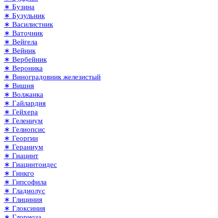
∗ Бузина
∗ Бузульник
∗ Василистник
∗ Ваточник
∗ Вейгела
∗ Вейник
∗ Вербейник
∗ Вероника
∗ Виноградовник железистый
∗ Вишня
∗ Волжанка
∗ Гайлардия
∗ Гейхера
∗ Гелениум
∗ Гелиопсис
∗ Георгин
∗ Гераниум
∗ Гиацинт
∗ Гиацинтоидес
∗ Гинкго
∗ Гипсофила
∗ Гладиолус
∗ Глициния
∗ Глоксиния
∗ Глориоза