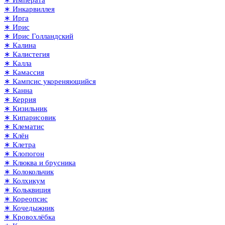
∗ Императа
∗ Инкарвиллея
∗ Ирга
∗ Ирис
∗ Ирис Голландский
∗ Калина
∗ Калистегия
∗ Калла
∗ Камассия
∗ Кампсис укореняющийся
∗ Канна
∗ Керрия
∗ Кизильник
∗ Кипарисовик
∗ Клематис
∗ Клён
∗ Клетра
∗ Клопогон
∗ Клюква и брусника
∗ Колокольчик
∗ Колхикум
∗ Кольквиция
∗ Кореопсис
∗ Кочедыжник
∗ Кровохлёбка