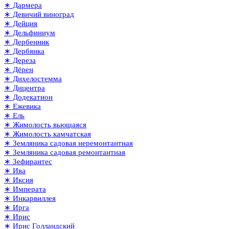
∗ Дармера
∗ Девичий виноград
∗ Дейция
∗ Дельфиниум
∗ Дербенник
∗ Дербянка
∗ Дереза
∗ Дёрен
∗ Дихелостемма
∗ Дицентра
∗ Додекатион
∗ Ежевика
∗ Ель
∗ Жимолость вьющаяся
∗ Жимолость камчатская
∗ Земляника садовая неремонтантная
∗ Земляника садовая ремонтантная
∗ Зефирантес
∗ Ива
∗ Иксия
∗ Императа
∗ Инкарвиллея
∗ Ирга
∗ Ирис
∗ Ирис Голландский