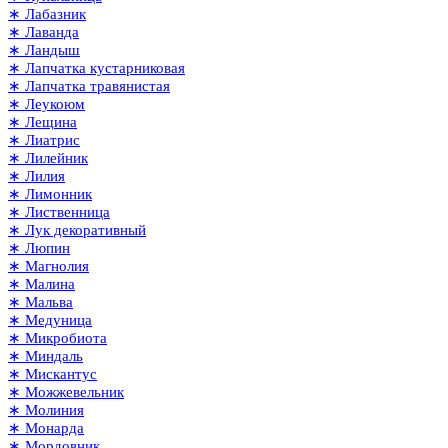
∗ Лабазник
∗ Лаванда
∗ Ландыш
∗ Лапчатка кустарниковая
∗ Лапчатка травянистая
∗ Леукоюм
∗ Лещина
∗ Лиатрис
∗ Лилейник
∗ Лилия
∗ Лимонник
∗ Лиственница
∗ Лук декоративный
∗ Люпин
∗ Магнолия
∗ Малина
∗ Мальва
∗ Медуница
∗ Микробиота
∗ Миндаль
∗ Мискантус
∗ Можжевельник
∗ Молиния
∗ Монарда
∗ Мордовник