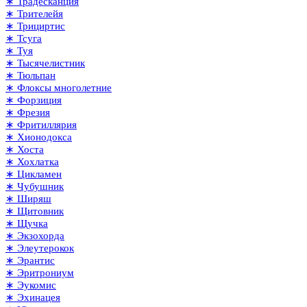
∗ Традесканция
∗ Трителейя
∗ Трициртис
∗ Тсуга
∗ Туя
∗ Тысячелистник
∗ Тюльпан
∗ Флоксы многолетние
∗ Форзиция
∗ Фрезия
∗ Фритиллярия
∗ Хионодокса
∗ Хоста
∗ Хохлатка
∗ Цикламен
∗ Чубушник
∗ Ширяш
∗ Щитовник
∗ Щучка
∗ Экзохорда
∗ Элеутерокок
∗ Эрантис
∗ Эритрониум
∗ Эукомис
∗ Эхинацея