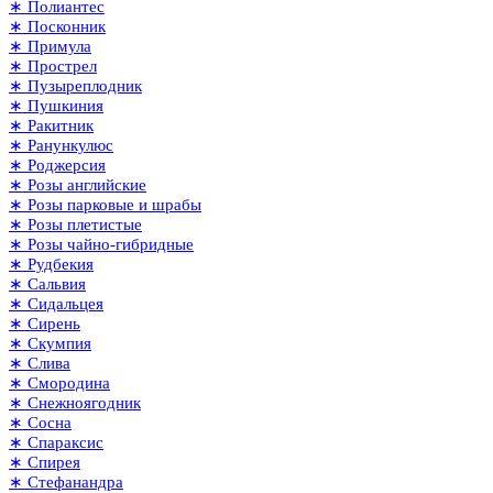
∗ Полиантес
∗ Посконник
∗ Примула
∗ Прострел
∗ Пузыреплодник
∗ Пушкиния
∗ Ракитник
∗ Ранункулюс
∗ Роджерсия
∗ Розы английские
∗ Розы парковые и шрабы
∗ Розы плетистые
∗ Розы чайно-гибридные
∗ Рудбекия
∗ Сальвия
∗ Сидальцея
∗ Сирень
∗ Скумпия
∗ Слива
∗ Смородина
∗ Снежноягодник
∗ Сосна
∗ Спараксис
∗ Спирея
∗ Стефанандра