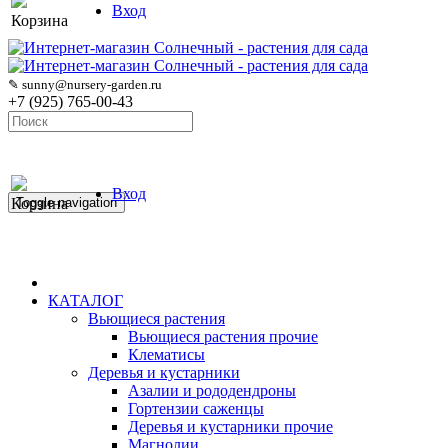
Вход
Корзина
✎ sunny@nursery-garden.ru
+7 (925) 765-00-43
Вход
Корзина
Toggle navigation
КАТАЛОГ
Вьющиеся растения
Вьющиеся растения прочие
Клематисы
Деревья и кустарники
Азалии и рододендроны
Гортензии саженцы
Деревья и кустарники прочие
Магнолии