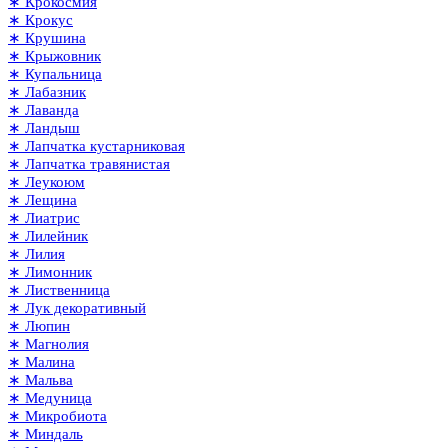
∗ Крокосмия
∗ Крокус
∗ Крушина
∗ Крыжовник
∗ Купальница
∗ Лабазник
∗ Лаванда
∗ Ландыш
∗ Лапчатка кустарниковая
∗ Лапчатка травянистая
∗ Леукоюм
∗ Лещина
∗ Лиатрис
∗ Лилейник
∗ Лилия
∗ Лимонник
∗ Лиственница
∗ Лук декоративный
∗ Люпин
∗ Магнолия
∗ Малина
∗ Мальва
∗ Медуница
∗ Микробиота
∗ Миндаль