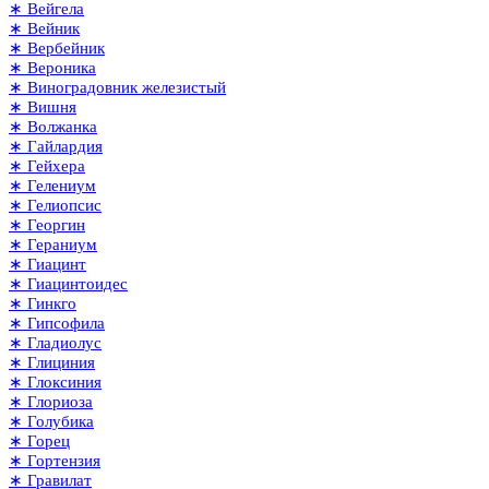
∗ Вейгела
∗ Вейник
∗ Вербейник
∗ Вероника
∗ Виноградовник железистый
∗ Вишня
∗ Волжанка
∗ Гайлардия
∗ Гейхера
∗ Гелениум
∗ Гелиопсис
∗ Георгин
∗ Гераниум
∗ Гиацинт
∗ Гиацинтоидес
∗ Гинкго
∗ Гипсофила
∗ Гладиолус
∗ Глициния
∗ Глоксиния
∗ Глориоза
∗ Голубика
∗ Горец
∗ Гортензия
∗ Гравилат