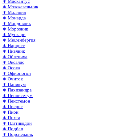
∗ Мискантус
∗ Можжевельник
∗ Молиния
∗ Монарда
∗ Мордовник
∗ Морозник
∗ Мускари
∗ Мюленбергия
∗ Нарцисс
∗ Нивяник
∗ Облепиха
∗ Оксалис
∗ Осока
∗ Офиопогон
∗ Очиток
∗ Паникум
∗ Пахизандра
∗ Пеннисетум
∗ Пенстемон
∗ Пиерис
∗ Пион
∗ Пихта
∗ Платикодон
∗ Подбел
∗ Подснежник