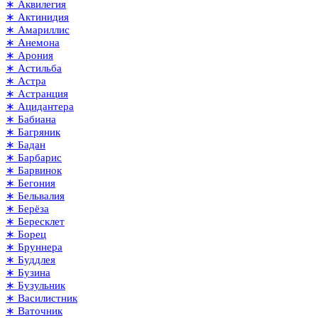
∗ Аквилегия
∗ Актинидия
∗ Амариллис
∗ Анемона
∗ Арония
∗ Астильба
∗ Астра
∗ Астранция
∗ Ацидантера
∗ Бабиана
∗ Багряник
∗ Бадан
∗ Барбарис
∗ Барвинок
∗ Бегония
∗ Бельвалия
∗ Берёза
∗ Бересклет
∗ Борец
∗ Бруннера
∗ Буддлея
∗ Бузина
∗ Бузульник
∗ Василистник
∗ Ваточник