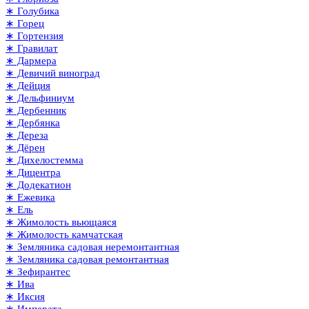
∗ Голубика
∗ Горец
∗ Гортензия
∗ Гравилат
∗ Дармера
∗ Девичий виноград
∗ Дейция
∗ Дельфиниум
∗ Дербенник
∗ Дербянка
∗ Дереза
∗ Дёрен
∗ Дихелостемма
∗ Дицентра
∗ Додекатион
∗ Ежевика
∗ Ель
∗ Жимолость вьющаяся
∗ Жимолость камчатская
∗ Земляника садовая неремонтантная
∗ Земляника садовая ремонтантная
∗ Зефирантес
∗ Ива
∗ Иксия