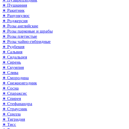
∗ Пушкиния
∗ Ракитник
∗ Ранункулюс
∗ Роджерсия
∗ Розы английские
∗ Розы парковые и шрабы
∗ Розы плетистые
∗ Розы чайно-гибридные
∗ Рудбекия
∗ Сальвия
∗ Сидальцея
∗ Сирень
∗ Скумпия
∗ Слива
∗ Смородина
∗ Снежноягодник
∗ Сосна
∗ Спараксис
∗ Спирея
∗ Стефанандра
∗ Страусник
∗ Сцилла
∗ Тигридия
∗ Тисс