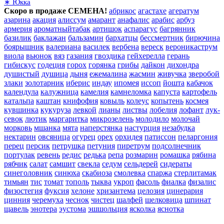
∗ Юкка
Скоро в продаже СЕМЕНА!
абрикос
агастахе
агератум
азарина
акация
алиссум
амарант
анафалис
арабис
арбуз
армерия
ароматныйтабак
артишок
аспарагус
багрянник
базилик
баклажан
бальзамин
бархатцы
бессмертник
бирючина
боярышник
валериана
василек
вербена
вереск
вероникаструм
виола
вьюнок
вяз
газания
гвоздика
гейхерелла
герань
гибискус
годеция
горох
горянка
грибы
дайкон
дихондра
душистый
душица
дыня
ежемалина
жасмин
живучка
зверобой
злаки
золотарник
иберис
индау
ипомея
иссоп
йошта
кабачок
календула
калужница
камелия
камнеломка
капуста
картофель
катальпа
каштан
книфофия
ковыль
колеус
копытень
космея
кувшинка
кукуруза
левкой
лианы
листвы
лобелия
лофант
лук-
севок
лютик
маргаритка
микрозелень
молодило
молочай
морковь
мшанка
мята
наперстянка
настурция
незабудка
нектарин
овсяница
огурец
орех
орхидея
патиссон
пеларгония
перец
персик
петрушка
петуния
пиретрум
подсолнечник
портулак
ревень
редис
редька
репа
розмарин
ромашка
рябина
рябчик
салат
самшит
свекла
седум
сельдерей
сидераты
синеголовник
синюха
скабиоза
смолевка
спаржа
стерлитамак
тимьян
тис
томат
тополь
тыква
укроп
фасоль
фиалка
физалис
физостегия
фуксия
хелоне
хризантема
целозия
цинерария
цинния
черемуха
чеснок
чистец
шалфей
шелковица
шпинат
щавель
энотера
эустома
эшшольция
ясколка
яснотка