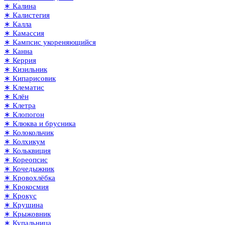
∗ Калина
∗ Калистегия
∗ Калла
∗ Камассия
∗ Кампсис укореняющийся
∗ Канна
∗ Керрия
∗ Кизильник
∗ Кипарисовик
∗ Клематис
∗ Клён
∗ Клетра
∗ Клопогон
∗ Клюква и брусника
∗ Колокольчик
∗ Колхикум
∗ Кольквиция
∗ Кореопсис
∗ Кочедыжник
∗ Кровохлёбка
∗ Крокосмия
∗ Крокус
∗ Крушина
∗ Крыжовник
∗ Купальница