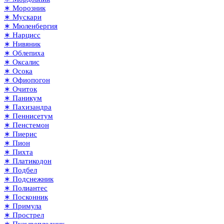
∗ Морозник
∗ Мускари
∗ Мюленбергия
∗ Нарцисс
∗ Нивяник
∗ Облепиха
∗ Оксалис
∗ Осока
∗ Офиопогон
∗ Очиток
∗ Паникум
∗ Пахизандра
∗ Пеннисетум
∗ Пенстемон
∗ Пиерис
∗ Пион
∗ Пихта
∗ Платикодон
∗ Подбел
∗ Подснежник
∗ Полиантес
∗ Посконник
∗ Примула
∗ Прострел
∗ Пузыреплодник