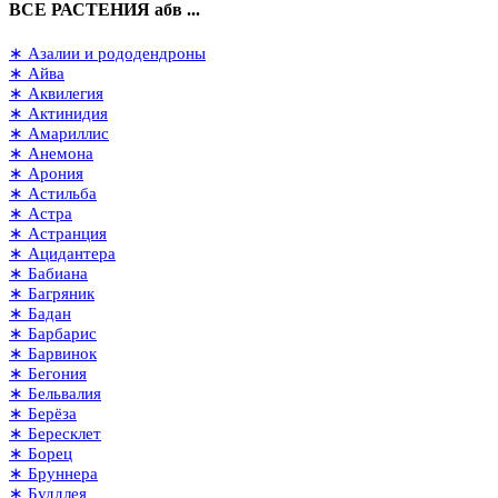
ВСЕ РАСТЕНИЯ абв ...
∗ Азалии и рододендроны
∗ Айва
∗ Аквилегия
∗ Актинидия
∗ Амариллис
∗ Анемона
∗ Арония
∗ Астильба
∗ Астра
∗ Астранция
∗ Ацидантера
∗ Бабиана
∗ Багряник
∗ Бадан
∗ Барбарис
∗ Барвинок
∗ Бегония
∗ Бельвалия
∗ Берёза
∗ Бересклет
∗ Борец
∗ Бруннера
∗ Буддлея