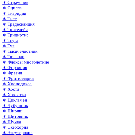
∗ Страусник
∗ Сцилла
∗ Тигридия
∗ Тисс
∗ Традесканция
∗ Трителейя
∗ Трициртис
∗ Тсуга
∗ Туя
∗ Тысячелистник
∗ Тюльпан
∗ Флоксы многолетние
∗ Форзиция
∗ Фрезия
∗ Фритиллярия
∗ Хионодокса
∗ Хоста
∗ Хохлатка
∗ Цикламен
∗ Чубушник
∗ Ширяш
∗ Щитовник
∗ Щучка
∗ Экзохорда
∗ Элеутерокок