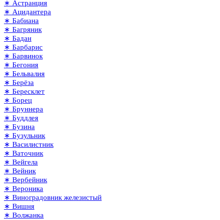
∗ Астранция
∗ Ацидантера
∗ Бабиана
∗ Багряник
∗ Бадан
∗ Барбарис
∗ Барвинок
∗ Бегония
∗ Бельвалия
∗ Берёза
∗ Бересклет
∗ Борец
∗ Бруннера
∗ Буддлея
∗ Бузина
∗ Бузульник
∗ Василистник
∗ Ваточник
∗ Вейгела
∗ Вейник
∗ Вербейник
∗ Вероника
∗ Виноградовник железистый
∗ Вишня
∗ Волжанка