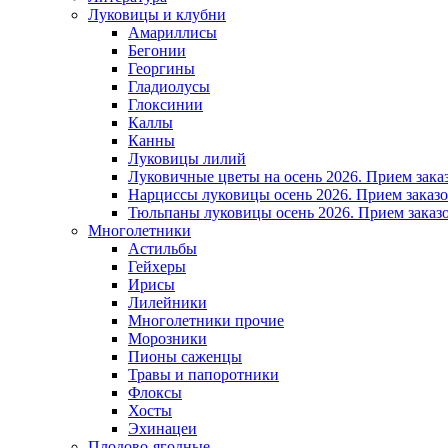
Луковицы и клубни
Амариллисы
Бегонии
Георгины
Гладиолусы
Глоксинии
Каллы
Канны
Луковицы лилий
Луковичные цветы на осень 2026. Прием зака
Нарциссы луковицы осень 2026. Прием заказо
Тюльпаны луковицы осень 2026. Прием заказо
Многолетники
Астильбы
Гейхеры
Ирисы
Лилейники
Многолетники прочие
Морозники
Пионы саженцы
Травы и папоротники
Флоксы
Хосты
Эхинацеи
Плодово-ягодные