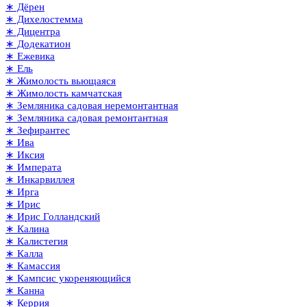
∗ Дёрен
∗ Дихелостемма
∗ Дицентра
∗ Додекатион
∗ Ежевика
∗ Ель
∗ Жимолость вьющаяся
∗ Жимолость камчатская
∗ Земляника садовая неремонтантная
∗ Земляника садовая ремонтантная
∗ Зефирантес
∗ Ива
∗ Иксия
∗ Императа
∗ Инкарвиллея
∗ Ирга
∗ Ирис
∗ Ирис Голландский
∗ Калина
∗ Калистегия
∗ Калла
∗ Камассия
∗ Кампсис укореняющийся
∗ Канна
∗ Керрия