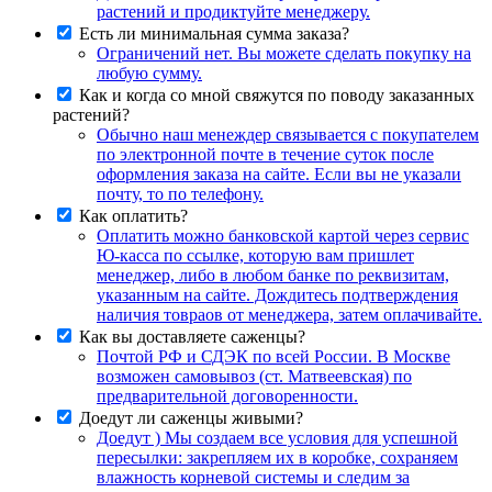
растений и продиктуйте менеджеру.
Есть ли минимальная сумма заказа?
Ограничений нет. Вы можете сделать покупку на
любую сумму.
Как и когда со мной свяжутся по поводу заказанных
растений?
Обычно наш менеждер связывается с покупателем
по электронной почте в течение суток после
оформления заказа на сайте. Если вы не указали
почту, то по телефону.
Как оплатить?
Оплатить можно банковской картой через сервис
Ю-касса по ссылке, которую вам пришлет
менеджер, либо в любом банке по реквизитам,
указанным на сайте. Дождитесь подтверждения
наличия товраов от менеджера, затем оплачивайте.
Как вы доставляете саженцы?
Почтой РФ и СДЭК по всей России. В Москве
возможен самовывоз (ст. Матвеевская) по
предварительной договоренности.
Доедут ли саженцы живыми?
Доедут ) Мы создаем все условия для успешной
пересылки: закрепляем их в коробке, сохраняем
влажность корневой системы и следим за