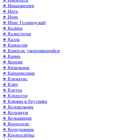
∗ Императа
∗ Инкарвиллея
∗ Ирга
∗ Ирис
∗ Ирис Голландский
∗ Калина
∗ Калистегия
∗ Калла
∗ Камассия
∗ Кампсис укореняющийся
∗ Канна
∗ Керрия
∗ Кизильник
∗ Кипарисовик
∗ Клематис
∗ Клён
∗ Клетра
∗ Клопогон
∗ Клюква и брусника
∗ Колокольчик
∗ Колхикум
∗ Кольквиция
∗ Кореопсис
∗ Кочедыжник
∗ Кровохлёбка