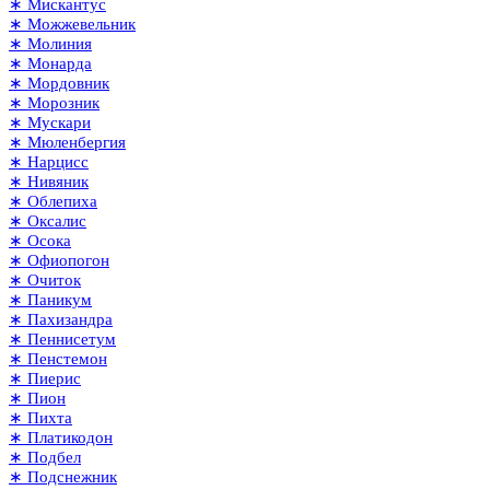
∗ Мискантус
∗ Можжевельник
∗ Молиния
∗ Монарда
∗ Мордовник
∗ Морозник
∗ Мускари
∗ Мюленбергия
∗ Нарцисс
∗ Нивяник
∗ Облепиха
∗ Оксалис
∗ Осока
∗ Офиопогон
∗ Очиток
∗ Паникум
∗ Пахизандра
∗ Пеннисетум
∗ Пенстемон
∗ Пиерис
∗ Пион
∗ Пихта
∗ Платикодон
∗ Подбел
∗ Подснежник