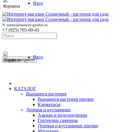
Вход
Корзина
✎ sunny@nursery-garden.ru
+7 (925) 765-00-43
Вход
Корзина
Toggle navigation
КАТАЛОГ
Вьющиеся растения
Вьющиеся растения прочие
Клематисы
Деревья и кустарники
Азалии и рододендроны
Гортензии саженцы
Деревья и кустарники прочие
Магнолии