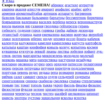
∗ Юкка
Скоро в продаже СЕМЕНА!
абрикос
агастахе
агератум
азарина
акация
алиссум
амарант
анафалис
арабис
арбуз
армерия
ароматныйтабак
артишок
аспарагус
багрянник
базилик
баклажан
бальзамин
бархатцы
бессмертник
бирючина
боярышник
валериана
василек
вербена
вереск
вероникаструм
виола
вьюнок
вяз
газания
гвоздика
гейхерелла
герань
гибискус
годеция
горох
горянка
грибы
дайкон
дихондра
душистый
душица
дыня
ежемалина
жасмин
живучка
зверобой
злаки
золотарник
иберис
индау
ипомея
иссоп
йошта
кабачок
календула
калужница
камелия
камнеломка
капуста
картофель
катальпа
каштан
книфофия
ковыль
колеус
копытень
космея
кувшинка
кукуруза
левкой
лианы
листвы
лобелия
лофант
лук-
севок
лютик
маргаритка
микрозелень
молодило
молочай
морковь
мшанка
мята
наперстянка
настурция
незабудка
нектарин
овсяница
огурец
орех
орхидея
патиссон
пеларгония
перец
персик
петрушка
петуния
пиретрум
подсолнечник
портулак
ревень
редис
редька
репа
розмарин
ромашка
рябина
рябчик
салат
самшит
свекла
седум
сельдерей
сидераты
синеголовник
синюха
скабиоза
смолевка
спаржа
стерлитамак
тимьян
тис
томат
тополь
тыква
укроп
фасоль
фиалка
физалис
физостегия
фуксия
хелоне
хризантема
целозия
цинерария
цинния
черемуха
чеснок
чистец
шалфей
шелковица
шпинат
щавель
энотера
эустома
эшшольция
ясколка
яснотка