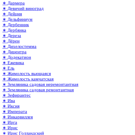
∗ Дармера
∗ Девичий виноград
∗ Дейция
∗ Дельфиниум
∗ Дербенник
∗ Дербянка
∗ Дереза
∗ Дёрен
∗ Дихелостемма
∗ Дицентра
∗ Додекатион
∗ Ежевика
∗ Ель
∗ Жимолость вьющаяся
∗ Жимолость камчатская
∗ Земляника садовая неремонтантная
∗ Земляника садовая ремонтантная
∗ Зефирантес
∗ Ива
∗ Иксия
∗ Императа
∗ Инкарвиллея
∗ Ирга
∗ Ирис
∗ Ирис Голландский