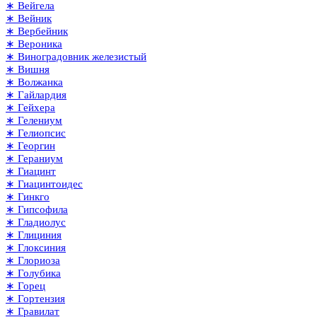
∗ Вейгела
∗ Вейник
∗ Вербейник
∗ Вероника
∗ Виноградовник железистый
∗ Вишня
∗ Волжанка
∗ Гайлардия
∗ Гейхера
∗ Гелениум
∗ Гелиопсис
∗ Георгин
∗ Гераниум
∗ Гиацинт
∗ Гиацинтоидес
∗ Гинкго
∗ Гипсофила
∗ Гладиолус
∗ Глициния
∗ Глоксиния
∗ Глориоза
∗ Голубика
∗ Горец
∗ Гортензия
∗ Гравилат