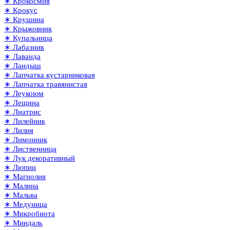
∗ Крокосмия
∗ Крокус
∗ Крушина
∗ Крыжовник
∗ Купальница
∗ Лабазник
∗ Лаванда
∗ Ландыш
∗ Лапчатка кустарниковая
∗ Лапчатка травянистая
∗ Леукоюм
∗ Лещина
∗ Лиатрис
∗ Лилейник
∗ Лилия
∗ Лимонник
∗ Лиственница
∗ Лук декоративный
∗ Люпин
∗ Магнолия
∗ Малина
∗ Мальва
∗ Медуница
∗ Микробиота
∗ Миндаль