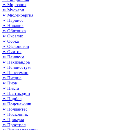
∗ Морозник
∗ Мускари
∗ Мюленбергия
∗ Нарцисс
∗ Нивяник
∗ Облепиха
∗ Оксалис
∗ Осока
∗ Офиопогон
∗ Очиток
∗ Паникум
∗ Пахизандра
∗ Пеннисетум
∗ Пенстемон
∗ Пиерис
∗ Пион
∗ Пихта
∗ Платикодон
∗ Подбел
∗ Подснежник
∗ Полиантес
∗ Посконник
∗ Примула
∗ Прострел
∗ Пузыреплодник