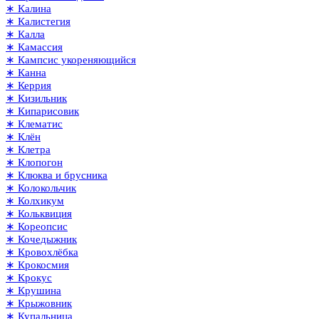
∗ Калина
∗ Калистегия
∗ Калла
∗ Камассия
∗ Кампсис укореняющийся
∗ Канна
∗ Керрия
∗ Кизильник
∗ Кипарисовик
∗ Клематис
∗ Клён
∗ Клетра
∗ Клопогон
∗ Клюква и брусника
∗ Колокольчик
∗ Колхикум
∗ Кольквиция
∗ Кореопсис
∗ Кочедыжник
∗ Кровохлёбка
∗ Крокосмия
∗ Крокус
∗ Крушина
∗ Крыжовник
∗ Купальница