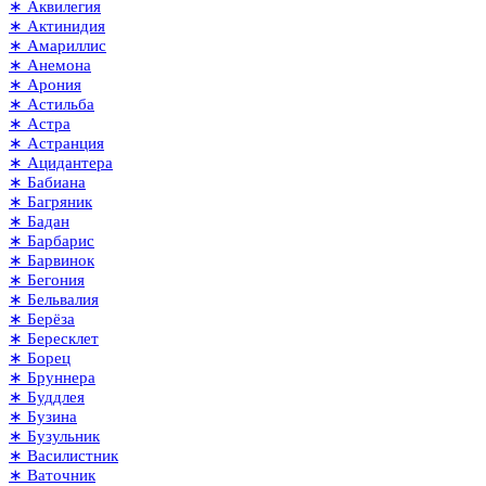
∗ Аквилегия
∗ Актинидия
∗ Амариллис
∗ Анемона
∗ Арония
∗ Астильба
∗ Астра
∗ Астранция
∗ Ацидантера
∗ Бабиана
∗ Багряник
∗ Бадан
∗ Барбарис
∗ Барвинок
∗ Бегония
∗ Бельвалия
∗ Берёза
∗ Бересклет
∗ Борец
∗ Бруннера
∗ Буддлея
∗ Бузина
∗ Бузульник
∗ Василистник
∗ Ваточник