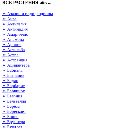
ВСЕ РАСТЕНИЯ абв ...
∗ Азалии и рододендроны
∗ Айва
∗ Аквилегия
∗ Актинидия
∗ Амариллис
∗ Анемона
∗ Арония
∗ Астильба
∗ Астра
∗ Астранция
∗ Ацидантера
∗ Бабиана
∗ Багряник
∗ Бадан
∗ Барбарис
∗ Барвинок
∗ Бегония
∗ Бельвалия
∗ Берёза
∗ Бересклет
∗ Борец
∗ Бруннера
∗ Буддлея