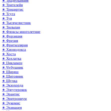
∗ Традесканция
∗ Трителейя
∗ Трициртис
∗ Тсуга
∗ Туя
∗ Тысячелистник
∗ Тюльпан
∗ Флоксы многолетние
∗ Форзиция
∗ Фрезия
∗ Фритиллярия
∗ Хионодокса
∗ Хоста
∗ Хохлатка
∗ Цикламен
∗ Чубушник
∗ Ширяш
∗ Щитовник
∗ Щучка
∗ Экзохорда
∗ Элеутерокок
∗ Эрантис
∗ Эритрониум
∗ Эукомис
∗ Эхинацея