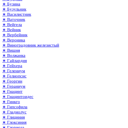
∗ Бузина
∗ Бузульник
∗ Василистник
∗ Ваточник
∗ Вейгела
∗ Вейник
∗ Вербейник
∗ Вероника
∗ Виноградовник железистый
∗ Вишня
∗ Волжанка
∗ Гайлардия
∗ Гейхера
∗ Гелениум
∗ Гелиопсис
∗ Георгин
∗ Гераниум
∗ Гиацинт
∗ Гиацинтоидес
∗ Гинкго
∗ Гипсофила
∗ Гладиолус
∗ Глициния
∗ Глоксиния
∗ Глориоза