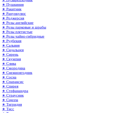
∗ Пушкиния
∗ Ракитник
∗ Ранункулюс
∗ Роджерсия
∗ Розы английские
∗ Розы парковые и шрабы
∗ Розы плетистые
∗ Розы чайно-гибридные
∗ Рудбекия
∗ Сальвия
∗ Сидальцея
∗ Сирень
∗ Скумпия
∗ Слива
∗ Смородина
∗ Снежноягодник
∗ Сосна
∗ Спараксис
∗ Спирея
∗ Стефанандра
∗ Страусник
∗ Сцилла
∗ Тигридия
∗ Тисс