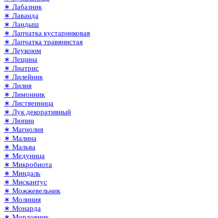
∗ Лабазник
∗ Лаванда
∗ Ландыш
∗ Лапчатка кустарниковая
∗ Лапчатка травянистая
∗ Леукоюм
∗ Лещина
∗ Лиатрис
∗ Лилейник
∗ Лилия
∗ Лимонник
∗ Лиственница
∗ Лук декоративный
∗ Люпин
∗ Магнолия
∗ Малина
∗ Мальва
∗ Медуница
∗ Микробиота
∗ Миндаль
∗ Мискантус
∗ Можжевельник
∗ Молиния
∗ Монарда
∗ Мордовник