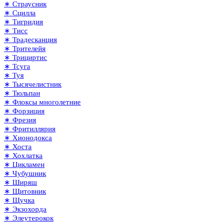
∗ Страусник
∗ Сцилла
∗ Тигридия
∗ Тисс
∗ Традесканция
∗ Трителейя
∗ Трициртис
∗ Тсуга
∗ Туя
∗ Тысячелистник
∗ Тюльпан
∗ Флоксы многолетние
∗ Форзиция
∗ Фрезия
∗ Фритиллярия
∗ Хионодокса
∗ Хоста
∗ Хохлатка
∗ Цикламен
∗ Чубушник
∗ Ширяш
∗ Щитовник
∗ Щучка
∗ Экзохорда
∗ Элеутерокок