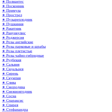
∗ Полиантес
∗ Посконник
∗ Примула
∗ Прострел
∗ Пузыреплодник
∗ Пушкиния
∗ Ракитник
∗ Ранункулюс
∗ Роджерсия
∗ Розы английские
∗ Розы парковые и шрабы
∗ Розы плетистые
∗ Розы чайно-гибридные
∗ Рудбекия
∗ Сальвия
∗ Сидальцея
∗ Сирень
∗ Скумпия
∗ Слива
∗ Смородина
∗ Снежноягодник
∗ Сосна
∗ Спараксис
∗ Спирея
∗ Стефанандра