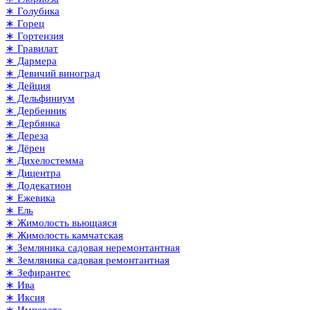
∗ Голубика
∗ Горец
∗ Гортензия
∗ Гравилат
∗ Дармера
∗ Девичий виноград
∗ Дейция
∗ Дельфиниум
∗ Дербенник
∗ Дербянка
∗ Дереза
∗ Дёрен
∗ Дихелостемма
∗ Дицентра
∗ Додекатион
∗ Ежевика
∗ Ель
∗ Жимолость вьющаяся
∗ Жимолость камчатская
∗ Земляника садовая неремонтантная
∗ Земляника садовая ремонтантная
∗ Зефирантес
∗ Ива
∗ Иксия