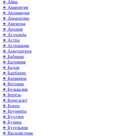
∗ Айва
∗ Аквилегия
∗ Актинидия
∗ Амариллис
∗ Анемона
∗ Арония
∗ Астильба
∗ Астра
∗ Астранция
∗ Ацидантера
∗ Бабиана
∗ Багряник
∗ Бадан
∗ Барбарис
∗ Барвинок
∗ Бегония
∗ Бельвалия
∗ Берёза
∗ Бересклет
∗ Борец
∗ Бруннера
∗ Буддлея
∗ Бузина
∗ Бузульник
∗ Василистник