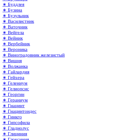
∗ Буддлея
∗ Бузина
∗ Бузульник
∗ Василистник
∗ Ваточник
∗ Вейгела
∗ Вейник
∗ Вербейник
∗ Вероника
∗ Виноградовник железистый
∗ Вишня
∗ Волжанка
∗ Гайлардия
∗ Гейхера
∗ Гелениум
∗ Гелиопсис
∗ Георгин
∗ Гераниум
∗ Гиацинт
∗ Гиацинтоидес
∗ Гинкго
∗ Гипсофила
∗ Гладиолус
∗ Глициния
∗ Глоксиния