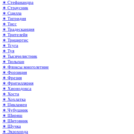
∗ Стефанандра
∗ Страусник
∗ Сцилла
∗ Тигридия
∗ Тисс
∗ Традесканция
∗ Трителейя
∗ Трициртис
∗ Тсуга
∗ Туя
∗ Тысячелистник
∗ Тюльпан
∗ Флоксы многолетние
∗ Форзиция
∗ Фрезия
∗ Фритиллярия
∗ Хионодокса
∗ Хоста
∗ Хохлатка
∗ Цикламен
∗ Чубушник
∗ Ширяш
∗ Щитовник
∗ Щучка
∗ Экзохорда