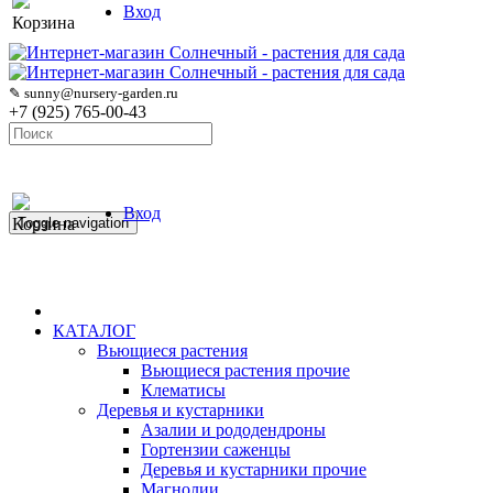
Вход
Корзина
✎ sunny@nursery-garden.ru
+7 (925) 765-00-43
Вход
Корзина
Toggle navigation
КАТАЛОГ
Вьющиеся растения
Вьющиеся растения прочие
Клематисы
Деревья и кустарники
Азалии и рододендроны
Гортензии саженцы
Деревья и кустарники прочие
Магнолии