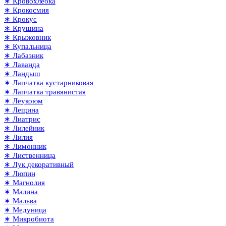
∗ Кровохлёбка
∗ Крокосмия
∗ Крокус
∗ Крушина
∗ Крыжовник
∗ Купальница
∗ Лабазник
∗ Лаванда
∗ Ландыш
∗ Лапчатка кустарниковая
∗ Лапчатка травянистая
∗ Леукоюм
∗ Лещина
∗ Лиатрис
∗ Лилейник
∗ Лилия
∗ Лимонник
∗ Лиственница
∗ Лук декоративный
∗ Люпин
∗ Магнолия
∗ Малина
∗ Мальва
∗ Медуница
∗ Микробиота