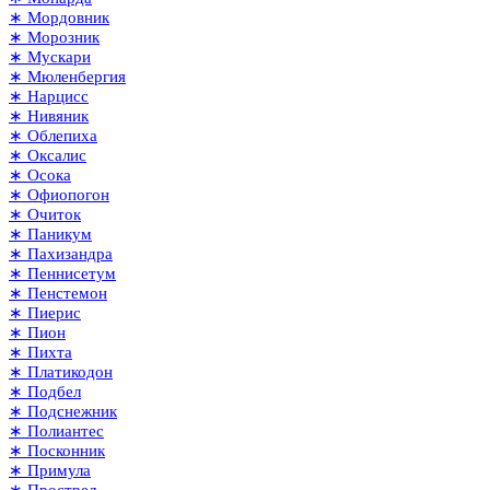
∗ Мордовник
∗ Морозник
∗ Мускари
∗ Мюленбергия
∗ Нарцисс
∗ Нивяник
∗ Облепиха
∗ Оксалис
∗ Осока
∗ Офиопогон
∗ Очиток
∗ Паникум
∗ Пахизандра
∗ Пеннисетум
∗ Пенстемон
∗ Пиерис
∗ Пион
∗ Пихта
∗ Платикодон
∗ Подбел
∗ Подснежник
∗ Полиантес
∗ Посконник
∗ Примула
∗ Прострел