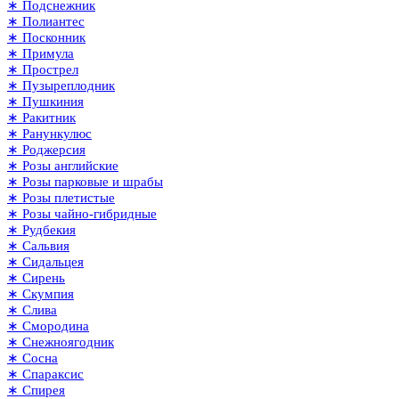
∗ Подснежник
∗ Полиантес
∗ Посконник
∗ Примула
∗ Прострел
∗ Пузыреплодник
∗ Пушкиния
∗ Ракитник
∗ Ранункулюс
∗ Роджерсия
∗ Розы английские
∗ Розы парковые и шрабы
∗ Розы плетистые
∗ Розы чайно-гибридные
∗ Рудбекия
∗ Сальвия
∗ Сидальцея
∗ Сирень
∗ Скумпия
∗ Слива
∗ Смородина
∗ Снежноягодник
∗ Сосна
∗ Спараксис
∗ Спирея