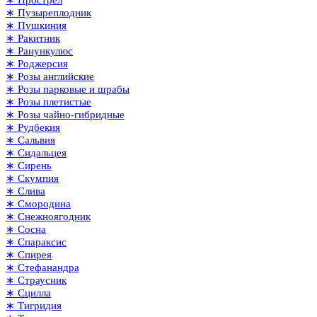
∗ Пузыреплодник
∗ Пушкиния
∗ Ракитник
∗ Ранункулюс
∗ Роджерсия
∗ Розы английские
∗ Розы парковые и шрабы
∗ Розы плетистые
∗ Розы чайно-гибридные
∗ Рудбекия
∗ Сальвия
∗ Сидальцея
∗ Сирень
∗ Скумпия
∗ Слива
∗ Смородина
∗ Снежноягодник
∗ Сосна
∗ Спараксис
∗ Спирея
∗ Стефанандра
∗ Страусник
∗ Сцилла
∗ Тигридия