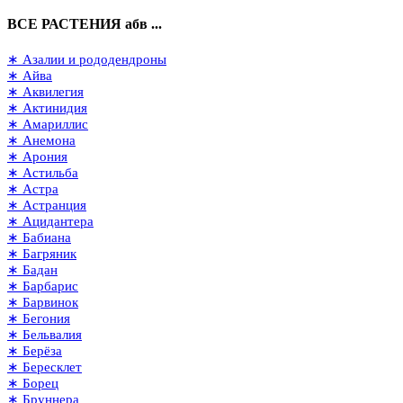
ВСЕ РАСТЕНИЯ абв ...
∗ Азалии и рододендроны
∗ Айва
∗ Аквилегия
∗ Актинидия
∗ Амариллис
∗ Анемона
∗ Арония
∗ Астильба
∗ Астра
∗ Астранция
∗ Ацидантера
∗ Бабиана
∗ Багряник
∗ Бадан
∗ Барбарис
∗ Барвинок
∗ Бегония
∗ Бельвалия
∗ Берёза
∗ Бересклет
∗ Борец
∗ Бруннера