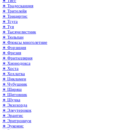
∗ Тисс
∗ Традесканция
∗ Трителейя
∗ Трициртис
∗ Тсуга
∗ Туя
∗ Тысячелистник
∗ Тюльпан
∗ Флоксы многолетние
∗ Форзиция
∗ Фрезия
∗ Фритиллярия
∗ Хионодокса
∗ Хоста
∗ Хохлатка
∗ Цикламен
∗ Чубушник
∗ Ширяш
∗ Щитовник
∗ Щучка
∗ Экзохорда
∗ Элеутерокок
∗ Эрантис
∗ Эритрониум
∗ Эукомис