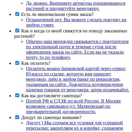
Да, можно. Выпишите артикулы понравившихся
растений и продиктуйте менеджеру.
Есть ли минимальная сумма заказа?
Ограничений нет. Вы можете сделать покупку на
любую сумму.
Как и когда со мной свяжутся по поводу заказанных
растений?
Обычно наш менеждер связывается с покупателем
по электронной почте в течение суток после
оформления заказа на сайте. Если вы не указали
почту, то по телефону.
Как оплатить?
Оплатить можно банковской картой через сервис
Ю-касса по ссылке, которую вам пришлет
менеджер, либо в любом банке по реквизитам,
указанным на сайте. Дождитесь подтверждения
наличия товраов от менеджера, затем оплачивайте.
Как вы доставляете саженцы?
Почтой РФ и СДЭК по всей России. В Москве
возможен самовывоз (ст. Матвеевская) по
предварительной договоренности.
Доедут ли саженцы живыми?
Доедут ) Мы создаем все условия для успешной
пересылки: закрепляем их в коробке, сохраняем