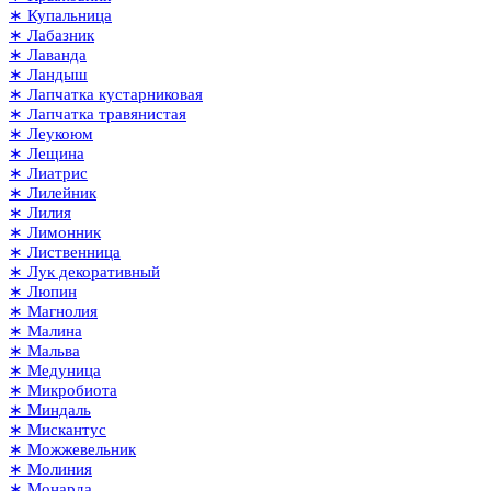
∗ Купальница
∗ Лабазник
∗ Лаванда
∗ Ландыш
∗ Лапчатка кустарниковая
∗ Лапчатка травянистая
∗ Леукоюм
∗ Лещина
∗ Лиатрис
∗ Лилейник
∗ Лилия
∗ Лимонник
∗ Лиственница
∗ Лук декоративный
∗ Люпин
∗ Магнолия
∗ Малина
∗ Мальва
∗ Медуница
∗ Микробиота
∗ Миндаль
∗ Мискантус
∗ Можжевельник
∗ Молиния
∗ Монарда