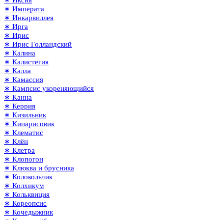
∗ Иксия
∗ Императа
∗ Инкарвиллея
∗ Ирга
∗ Ирис
∗ Ирис Голландский
∗ Калина
∗ Калистегия
∗ Калла
∗ Камассия
∗ Кампсис укореняющийся
∗ Канна
∗ Керрия
∗ Кизильник
∗ Кипарисовик
∗ Клематис
∗ Клён
∗ Клетра
∗ Клопогон
∗ Клюква и брусника
∗ Колокольчик
∗ Колхикум
∗ Кольквиция
∗ Кореопсис
∗ Кочедыжник