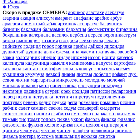
∗ Эхинацея
∗ Юкка
Скоро в продаже СЕМЕНА!
абрикос
агастахе
агератум
азарина
акация
алиссум
амарант
анафалис
арабис
арбуз
армерия
ароматныйтабак
артишок
аспарагус
багрянник
базилик
баклажан
бальзамин
бархатцы
бессмертник
бирючина
боярышник
валериана
василек
вербена
вереск
вероникаструм
виола
вьюнок
вяз
газания
гвоздика
гейхерелла
герань
гибискус
годеция
горох
горянка
грибы
дайкон
дихондра
душистый
душица
дыня
ежемалина
жасмин
живучка
зверобой
злаки
золотарник
иберис
индау
ипомея
иссоп
йошта
кабачок
календула
калужница
камелия
камнеломка
капуста
картофель
катальпа
каштан
книфофия
ковыль
колеус
копытень
космея
кувшинка
кукуруза
левкой
лианы
листвы
лобелия
лофант
лук-
севок
лютик
маргаритка
микрозелень
молодило
молочай
морковь
мшанка
мята
наперстянка
настурция
незабудка
нектарин
овсяница
огурец
орех
орхидея
патиссон
пеларгония
перец
персик
петрушка
петуния
пиретрум
подсолнечник
портулак
ревень
редис
редька
репа
розмарин
ромашка
рябина
рябчик
салат
самшит
свекла
седум
сельдерей
сидераты
синеголовник
синюха
скабиоза
смолевка
спаржа
стерлитамак
тимьян
тис
томат
тополь
тыква
укроп
фасоль
фиалка
физалис
физостегия
фуксия
хелоне
хризантема
целозия
цинерария
цинния
черемуха
чеснок
чистец
шалфей
шелковица
шпинат
щавель
энотера
эустома
эшшольция
ясколка
яснотка