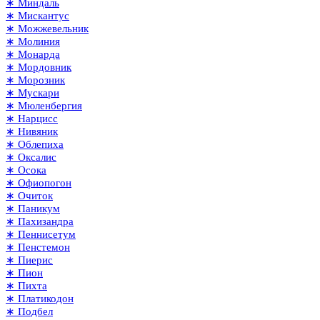
∗ Миндаль
∗ Мискантус
∗ Можжевельник
∗ Молиния
∗ Монарда
∗ Мордовник
∗ Морозник
∗ Мускари
∗ Мюленбергия
∗ Нарцисс
∗ Нивяник
∗ Облепиха
∗ Оксалис
∗ Осока
∗ Офиопогон
∗ Очиток
∗ Паникум
∗ Пахизандра
∗ Пеннисетум
∗ Пенстемон
∗ Пиерис
∗ Пион
∗ Пихта
∗ Платикодон
∗ Подбел