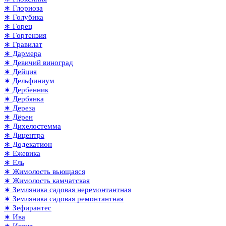
∗ Глориоза
∗ Голубика
∗ Горец
∗ Гортензия
∗ Гравилат
∗ Дармера
∗ Девичий виноград
∗ Дейция
∗ Дельфиниум
∗ Дербенник
∗ Дербянка
∗ Дереза
∗ Дёрен
∗ Дихелостемма
∗ Дицентра
∗ Додекатион
∗ Ежевика
∗ Ель
∗ Жимолость вьющаяся
∗ Жимолость камчатская
∗ Земляника садовая неремонтантная
∗ Земляника садовая ремонтантная
∗ Зефирантес
∗ Ива