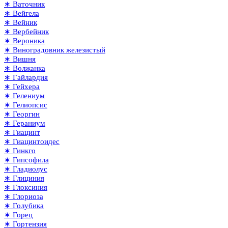
∗ Ваточник
∗ Вейгела
∗ Вейник
∗ Вербейник
∗ Вероника
∗ Виноградовник железистый
∗ Вишня
∗ Волжанка
∗ Гайлардия
∗ Гейхера
∗ Гелениум
∗ Гелиопсис
∗ Георгин
∗ Гераниум
∗ Гиацинт
∗ Гиацинтоидес
∗ Гинкго
∗ Гипсофила
∗ Гладиолус
∗ Глициния
∗ Глоксиния
∗ Глориоза
∗ Голубика
∗ Горец
∗ Гортензия