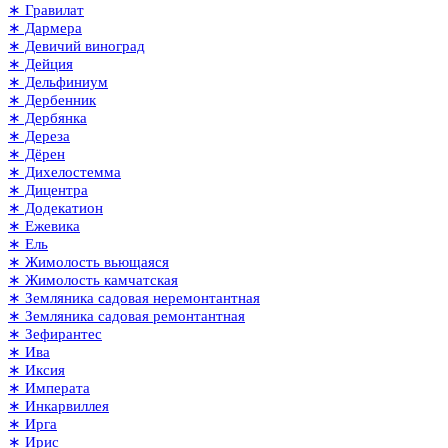
∗ Гравилат
∗ Дармера
∗ Девичий виноград
∗ Дейция
∗ Дельфиниум
∗ Дербенник
∗ Дербянка
∗ Дереза
∗ Дёрен
∗ Дихелостемма
∗ Дицентра
∗ Додекатион
∗ Ежевика
∗ Ель
∗ Жимолость вьющаяся
∗ Жимолость камчатская
∗ Земляника садовая неремонтантная
∗ Земляника садовая ремонтантная
∗ Зефирантес
∗ Ива
∗ Иксия
∗ Императа
∗ Инкарвиллея
∗ Ирга
∗ Ирис