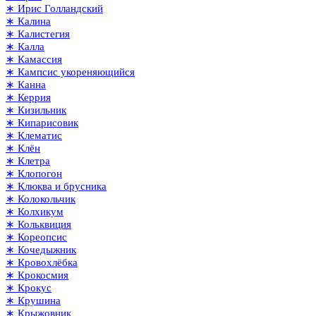
∗ Ирис Голландский
∗ Калина
∗ Калистегия
∗ Калла
∗ Камассия
∗ Кампсис укореняющийся
∗ Канна
∗ Керрия
∗ Кизильник
∗ Кипарисовик
∗ Клематис
∗ Клён
∗ Клетра
∗ Клопогон
∗ Клюква и брусника
∗ Колокольчик
∗ Колхикум
∗ Кольквиция
∗ Кореопсис
∗ Кочедыжник
∗ Кровохлёбка
∗ Крокосмия
∗ Крокус
∗ Крушина
∗ Крыжовник