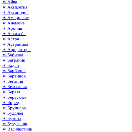
∗ Айва
∗ Аквилегия
∗ Актинидия
∗ Амариллис
∗ Анемона
∗ Арония
∗ Астильба
∗ Астра
∗ Астранция
∗ Ацидантера
∗ Бабиана
∗ Багряник
∗ Бадан
∗ Барбарис
∗ Барвинок
∗ Бегония
∗ Бельвалия
∗ Берёза
∗ Бересклет
∗ Борец
∗ Бруннера
∗ Буддлея
∗ Бузина
∗ Бузульник
∗ Василистник