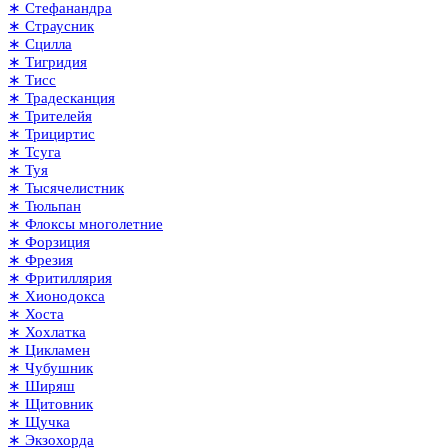
∗ Стефанандра
∗ Страусник
∗ Сцилла
∗ Тигридия
∗ Тисс
∗ Традесканция
∗ Трителейя
∗ Трициртис
∗ Тсуга
∗ Туя
∗ Тысячелистник
∗ Тюльпан
∗ Флоксы многолетние
∗ Форзиция
∗ Фрезия
∗ Фритиллярия
∗ Хионодокса
∗ Хоста
∗ Хохлатка
∗ Цикламен
∗ Чубушник
∗ Ширяш
∗ Щитовник
∗ Щучка
∗ Экзохорда