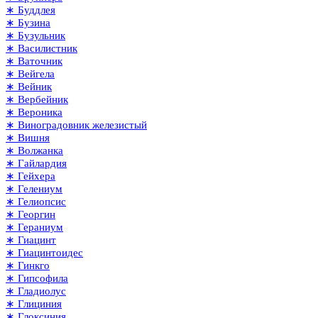
∗ Буддлея
∗ Бузина
∗ Бузульник
∗ Василистник
∗ Ваточник
∗ Вейгела
∗ Вейник
∗ Вербейник
∗ Вероника
∗ Виноградовник железистый
∗ Вишня
∗ Волжанка
∗ Гайлардия
∗ Гейхера
∗ Гелениум
∗ Гелиопсис
∗ Георгин
∗ Гераниум
∗ Гиацинт
∗ Гиацинтоидес
∗ Гинкго
∗ Гипсофила
∗ Гладиолус
∗ Глициния
∗ Глоксиния