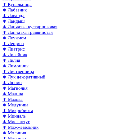
∗ Купальница
∗ Лабазник
∗ Лаванда
∗ Ландыш
∗ Лапчатка кустарниковая
∗ Лапчатка травянистая
∗ Леукоюм
∗ Лещина
∗ Лиатрис
∗ Лилейник
∗ Лилия
∗ Лимонник
∗ Лиственница
∗ Лук декоративный
∗ Люпин
∗ Магнолия
∗ Малина
∗ Мальва
∗ Медуница
∗ Микробиота
∗ Миндаль
∗ Мискантус
∗ Можжевельник
∗ Молиния
∗ Монарда