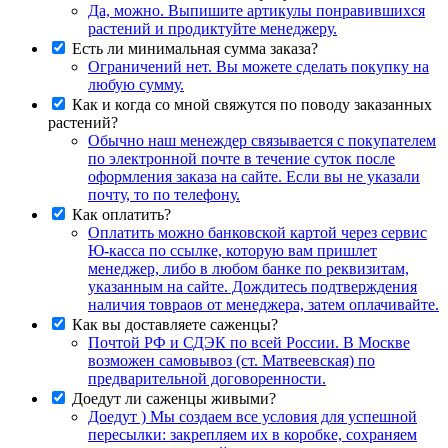
Да, можно. Выпишите артикулы понравившихся
растений и продиктуйте менеджеру.
Есть ли минимальная сумма заказа?
Ограничений нет. Вы можете сделать покупку на
любую сумму.
Как и когда со мной свяжутся по поводу заказанных
растений?
Обычно наш менеждер связывается с покупателем
по электронной почте в течение суток после
оформления заказа на сайте. Если вы не указали
почту, то по телефону.
Как оплатить?
Оплатить можно банковской картой через сервис
Ю-касса по ссылке, которую вам пришлет
менеджер, либо в любом банке по реквизитам,
указанным на сайте. Дождитесь подтверждения
наличия товраов от менеджера, затем оплачивайте.
Как вы доставляете саженцы?
Почтой РФ и СДЭК по всей России. В Москве
возможен самовывоз (ст. Матвеевская) по
предварительной договоренности.
Доедут ли саженцы живыми?
Доедут ) Мы создаем все условия для успешной
пересылки: закрепляем их в коробке, сохраняем