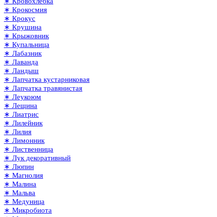
∗ Кровохлёбка
∗ Крокосмия
∗ Крокус
∗ Крушина
∗ Крыжовник
∗ Купальница
∗ Лабазник
∗ Лаванда
∗ Ландыш
∗ Лапчатка кустарниковая
∗ Лапчатка травянистая
∗ Леукоюм
∗ Лещина
∗ Лиатрис
∗ Лилейник
∗ Лилия
∗ Лимонник
∗ Лиственница
∗ Лук декоративный
∗ Люпин
∗ Магнолия
∗ Малина
∗ Мальва
∗ Медуница
∗ Микробиота