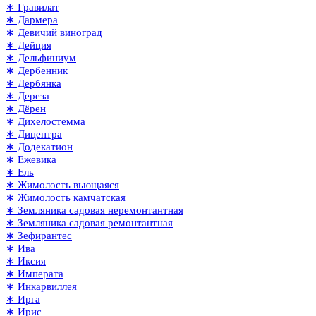
∗ Гравилат
∗ Дармера
∗ Девичий виноград
∗ Дейция
∗ Дельфиниум
∗ Дербенник
∗ Дербянка
∗ Дереза
∗ Дёрен
∗ Дихелостемма
∗ Дицентра
∗ Додекатион
∗ Ежевика
∗ Ель
∗ Жимолость вьющаяся
∗ Жимолость камчатская
∗ Земляника садовая неремонтантная
∗ Земляника садовая ремонтантная
∗ Зефирантес
∗ Ива
∗ Иксия
∗ Императа
∗ Инкарвиллея
∗ Ирга
∗ Ирис