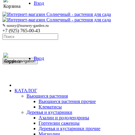
Вход
Корзина
✎ sunny@nursery-garden.ru
+7 (925) 765-00-43
Вход
Корзина
Toggle navigation
КАТАЛОГ
Вьющиеся растения
Вьющиеся растения прочие
Клематисы
Деревья и кустарники
Азалии и рододендроны
Гортензии саженцы
Деревья и кустарники прочие
Магнолии