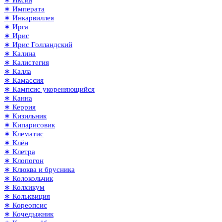
∗ Иксия
∗ Императа
∗ Инкарвиллея
∗ Ирга
∗ Ирис
∗ Ирис Голландский
∗ Калина
∗ Калистегия
∗ Калла
∗ Камассия
∗ Кампсис укореняющийся
∗ Канна
∗ Керрия
∗ Кизильник
∗ Кипарисовик
∗ Клематис
∗ Клён
∗ Клетра
∗ Клопогон
∗ Клюква и брусника
∗ Колокольчик
∗ Колхикум
∗ Кольквиция
∗ Кореопсис
∗ Кочедыжник