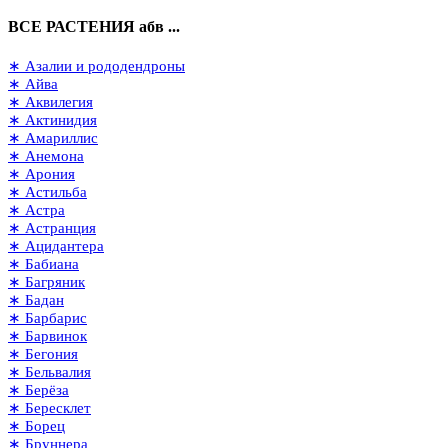
ВСЕ РАСТЕНИЯ абв ...
∗ Азалии и рододендроны
∗ Айва
∗ Аквилегия
∗ Актинидия
∗ Амариллис
∗ Анемона
∗ Арония
∗ Астильба
∗ Астра
∗ Астранция
∗ Ацидантера
∗ Бабиана
∗ Багряник
∗ Бадан
∗ Барбарис
∗ Барвинок
∗ Бегония
∗ Бельвалия
∗ Берёза
∗ Бересклет
∗ Борец
∗ Бруннера