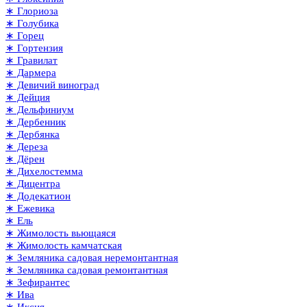
∗ Глориоза
∗ Голубика
∗ Горец
∗ Гортензия
∗ Гравилат
∗ Дармера
∗ Девичий виноград
∗ Дейция
∗ Дельфиниум
∗ Дербенник
∗ Дербянка
∗ Дереза
∗ Дёрен
∗ Дихелостемма
∗ Дицентра
∗ Додекатион
∗ Ежевика
∗ Ель
∗ Жимолость вьющаяся
∗ Жимолость камчатская
∗ Земляника садовая неремонтантная
∗ Земляника садовая ремонтантная
∗ Зефирантес
∗ Ива