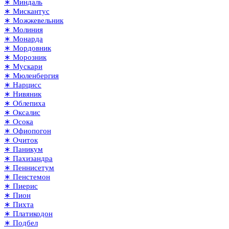
∗ Миндаль
∗ Мискантус
∗ Можжевельник
∗ Молиния
∗ Монарда
∗ Мордовник
∗ Морозник
∗ Мускари
∗ Мюленбергия
∗ Нарцисс
∗ Нивяник
∗ Облепиха
∗ Оксалис
∗ Осока
∗ Офиопогон
∗ Очиток
∗ Паникум
∗ Пахизандра
∗ Пеннисетум
∗ Пенстемон
∗ Пиерис
∗ Пион
∗ Пихта
∗ Платикодон
∗ Подбел