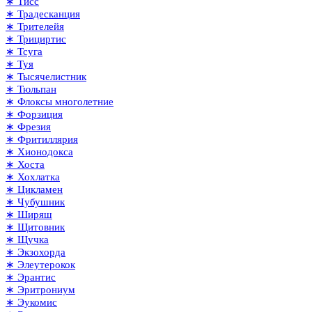
∗ Тисс
∗ Традесканция
∗ Трителейя
∗ Трициртис
∗ Тсуга
∗ Туя
∗ Тысячелистник
∗ Тюльпан
∗ Флоксы многолетние
∗ Форзиция
∗ Фрезия
∗ Фритиллярия
∗ Хионодокса
∗ Хоста
∗ Хохлатка
∗ Цикламен
∗ Чубушник
∗ Ширяш
∗ Щитовник
∗ Щучка
∗ Экзохорда
∗ Элеутерокок
∗ Эрантис
∗ Эритрониум
∗ Эукомис