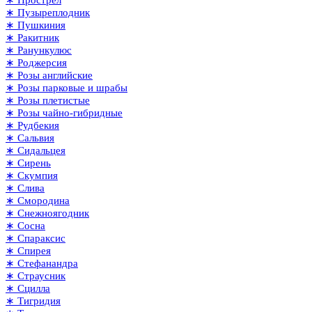
∗ Пузыреплодник
∗ Пушкиния
∗ Ракитник
∗ Ранункулюс
∗ Роджерсия
∗ Розы английские
∗ Розы парковые и шрабы
∗ Розы плетистые
∗ Розы чайно-гибридные
∗ Рудбекия
∗ Сальвия
∗ Сидальцея
∗ Сирень
∗ Скумпия
∗ Слива
∗ Смородина
∗ Снежноягодник
∗ Сосна
∗ Спараксис
∗ Спирея
∗ Стефанандра
∗ Страусник
∗ Сцилла
∗ Тигридия