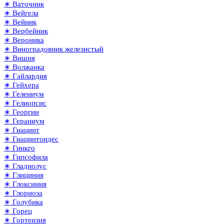
∗ Ваточник
∗ Вейгела
∗ Вейник
∗ Вербейник
∗ Вероника
∗ Виноградовник железистый
∗ Вишня
∗ Волжанка
∗ Гайлардия
∗ Гейхера
∗ Гелениум
∗ Гелиопсис
∗ Георгин
∗ Гераниум
∗ Гиацинт
∗ Гиацинтоидес
∗ Гинкго
∗ Гипсофила
∗ Гладиолус
∗ Глициния
∗ Глоксиния
∗ Глориоза
∗ Голубика
∗ Горец
∗ Гортензия