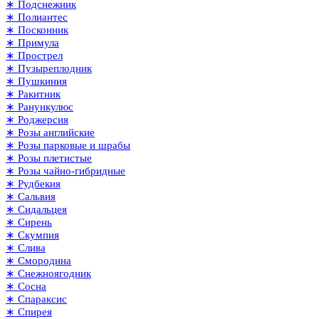
∗ Подснежник
∗ Полиантес
∗ Посконник
∗ Примула
∗ Прострел
∗ Пузыреплодник
∗ Пушкиния
∗ Ракитник
∗ Ранункулюс
∗ Роджерсия
∗ Розы английские
∗ Розы парковые и шрабы
∗ Розы плетистые
∗ Розы чайно-гибридные
∗ Рудбекия
∗ Сальвия
∗ Сидальцея
∗ Сирень
∗ Скумпия
∗ Слива
∗ Смородина
∗ Снежноягодник
∗ Сосна
∗ Спараксис
∗ Спирея