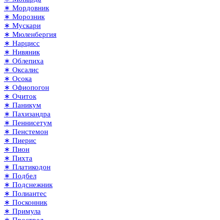
∗ Мордовник
∗ Морозник
∗ Мускари
∗ Мюленбергия
∗ Нарцисс
∗ Нивяник
∗ Облепиха
∗ Оксалис
∗ Осока
∗ Офиопогон
∗ Очиток
∗ Паникум
∗ Пахизандра
∗ Пеннисетум
∗ Пенстемон
∗ Пиерис
∗ Пион
∗ Пихта
∗ Платикодон
∗ Подбел
∗ Подснежник
∗ Полиантес
∗ Посконник
∗ Примула
∗ Прострел