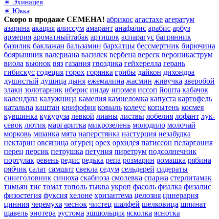
∗ Эхинацея
∗ Юкка
Скоро в продаже СЕМЕНА!
абрикос
агастахе
агератум
азарина
акация
алиссум
амарант
анафалис
арабис
арбуз
армерия
ароматныйтабак
артишок
аспарагус
багрянник
базилик
баклажан
бальзамин
бархатцы
бессмертник
бирючина
боярышник
валериана
василек
вербена
вереск
вероникаструм
виола
вьюнок
вяз
газания
гвоздика
гейхерелла
герань
гибискус
годеция
горох
горянка
грибы
дайкон
дихондра
душистый
душица
дыня
ежемалина
жасмин
живучка
зверобой
злаки
золотарник
иберис
индау
ипомея
иссоп
йошта
кабачок
календула
калужница
камелия
камнеломка
капуста
картофель
катальпа
каштан
книфофия
ковыль
колеус
копытень
космея
кувшинка
кукуруза
левкой
лианы
листвы
лобелия
лофант
лук-
севок
лютик
маргаритка
микрозелень
молодило
молочай
морковь
мшанка
мята
наперстянка
настурция
незабудка
нектарин
овсяница
огурец
орех
орхидея
патиссон
пеларгония
перец
персик
петрушка
петуния
пиретрум
подсолнечник
портулак
ревень
редис
редька
репа
розмарин
ромашка
рябина
рябчик
салат
самшит
свекла
седум
сельдерей
сидераты
синеголовник
синюха
скабиоза
смолевка
спаржа
стерлитамак
тимьян
тис
томат
тополь
тыква
укроп
фасоль
фиалка
физалис
физостегия
фуксия
хелоне
хризантема
целозия
цинерария
цинния
черемуха
чеснок
чистец
шалфей
шелковица
шпинат
щавель
энотера
эустома
эшшольция
ясколка
яснотка