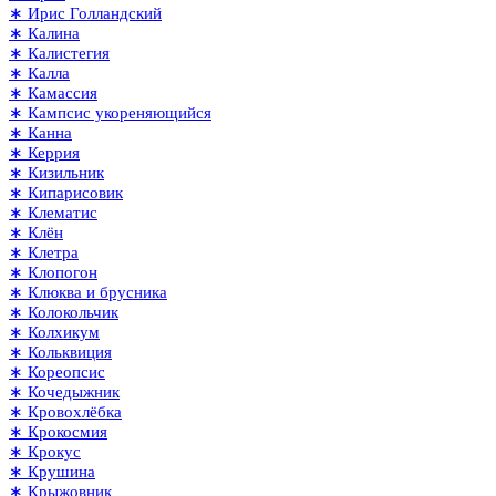
∗ Ирис Голландский
∗ Калина
∗ Калистегия
∗ Калла
∗ Камассия
∗ Кампсис укореняющийся
∗ Канна
∗ Керрия
∗ Кизильник
∗ Кипарисовик
∗ Клематис
∗ Клён
∗ Клетра
∗ Клопогон
∗ Клюква и брусника
∗ Колокольчик
∗ Колхикум
∗ Кольквиция
∗ Кореопсис
∗ Кочедыжник
∗ Кровохлёбка
∗ Крокосмия
∗ Крокус
∗ Крушина
∗ Крыжовник