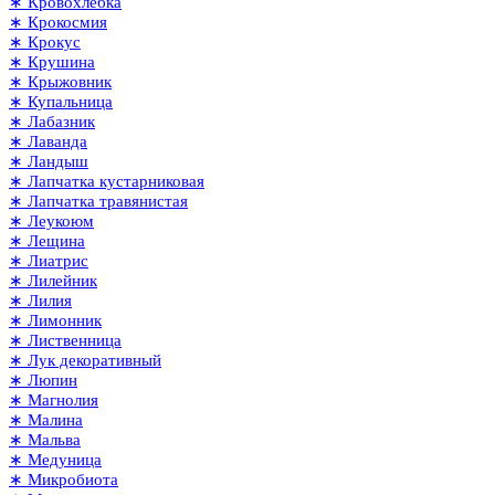
∗ Кровохлёбка
∗ Крокосмия
∗ Крокус
∗ Крушина
∗ Крыжовник
∗ Купальница
∗ Лабазник
∗ Лаванда
∗ Ландыш
∗ Лапчатка кустарниковая
∗ Лапчатка травянистая
∗ Леукоюм
∗ Лещина
∗ Лиатрис
∗ Лилейник
∗ Лилия
∗ Лимонник
∗ Лиственница
∗ Лук декоративный
∗ Люпин
∗ Магнолия
∗ Малина
∗ Мальва
∗ Медуница
∗ Микробиота