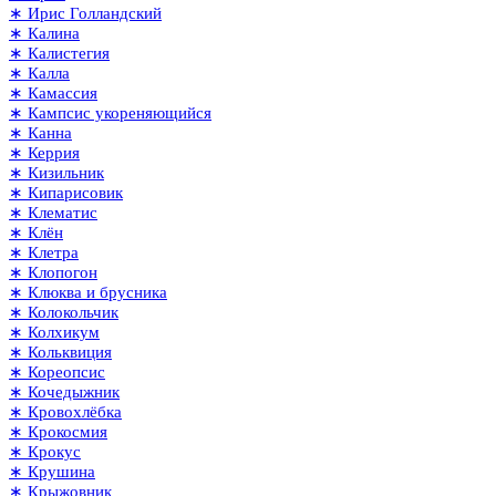
∗ Ирис Голландский
∗ Калина
∗ Калистегия
∗ Калла
∗ Камассия
∗ Кампсис укореняющийся
∗ Канна
∗ Керрия
∗ Кизильник
∗ Кипарисовик
∗ Клематис
∗ Клён
∗ Клетра
∗ Клопогон
∗ Клюква и брусника
∗ Колокольчик
∗ Колхикум
∗ Кольквиция
∗ Кореопсис
∗ Кочедыжник
∗ Кровохлёбка
∗ Крокосмия
∗ Крокус
∗ Крушина
∗ Крыжовник