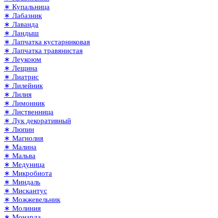
∗ Купальница
∗ Лабазник
∗ Лаванда
∗ Ландыш
∗ Лапчатка кустарниковая
∗ Лапчатка травянистая
∗ Леукоюм
∗ Лещина
∗ Лиатрис
∗ Лилейник
∗ Лилия
∗ Лимонник
∗ Лиственница
∗ Лук декоративный
∗ Люпин
∗ Магнолия
∗ Малина
∗ Мальва
∗ Медуница
∗ Микробиота
∗ Миндаль
∗ Мискантус
∗ Можжевельник
∗ Молиния
∗ Монарда