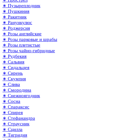
∗ Пузыреплодник
∗ Пушкиния
∗ Ракитник
∗ Ранункулюс
∗ Роджерсия
∗ Розы английские
∗ Розы парковые и шрабы
∗ Розы плетистые
∗ Розы чайно-гибридные
∗ Рудбекия
∗ Сальвия
∗ Сидальцея
∗ Сирень
∗ Скумпия
∗ Слива
∗ Смородина
∗ Снежноягодник
∗ Сосна
∗ Спараксис
∗ Спирея
∗ Стефанандра
∗ Страусник
∗ Сцилла
∗ Тигридия