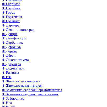
∗ Глориоза
∗ Голубика
∗ Горец
∗ Гортензия
∗ Гравилат
∗ Дармера
∗ Девичий виноград
∗ Дейция
∗ Дельфиниум
∗ Дербенник
∗ Дербянка
∗ Дереза
∗ Дёрен
∗ Дихелостемма
∗ Дицентра
∗ Додекатион
∗ Ежевика
∗ Ель
∗ Жимолость вьющаяся
∗ Жимолость камчатская
∗ Земляника садовая неремонтантная
∗ Земляника садовая ремонтантная
∗ Зефирантес
∗ Ива