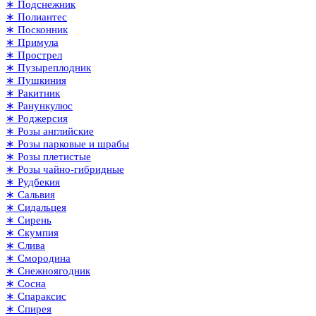
∗ Подснежник
∗ Полиантес
∗ Посконник
∗ Примула
∗ Прострел
∗ Пузыреплодник
∗ Пушкиния
∗ Ракитник
∗ Ранункулюс
∗ Роджерсия
∗ Розы английские
∗ Розы парковые и шрабы
∗ Розы плетистые
∗ Розы чайно-гибридные
∗ Рудбекия
∗ Сальвия
∗ Сидальцея
∗ Сирень
∗ Скумпия
∗ Слива
∗ Смородина
∗ Снежноягодник
∗ Сосна
∗ Спараксис
∗ Спирея