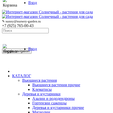
Вход
Корзина
✎ sunny@nursery-garden.ru
+7 (925) 765-00-43
Вход
Корзина
Toggle navigation
КАТАЛОГ
Вьющиеся растения
Вьющиеся растения прочие
Клематисы
Деревья и кустарники
Азалии и рододендроны
Гортензии саженцы
Деревья и кустарники прочие
Магнолии