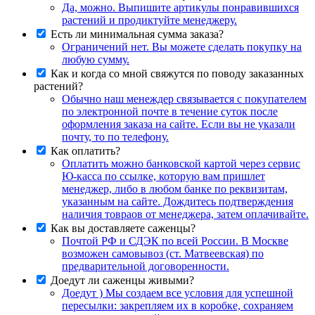
Да, можно. Выпишите артикулы понравившихся
растений и продиктуйте менеджеру.
Есть ли минимальная сумма заказа?
Ограничений нет. Вы можете сделать покупку на
любую сумму.
Как и когда со мной свяжутся по поводу заказанных
растений?
Обычно наш менеждер связывается с покупателем
по электронной почте в течение суток после
оформления заказа на сайте. Если вы не указали
почту, то по телефону.
Как оплатить?
Оплатить можно банковской картой через сервис
Ю-касса по ссылке, которую вам пришлет
менеджер, либо в любом банке по реквизитам,
указанным на сайте. Дождитесь подтверждения
наличия товраов от менеджера, затем оплачивайте.
Как вы доставляете саженцы?
Почтой РФ и СДЭК по всей России. В Москве
возможен самовывоз (ст. Матвеевская) по
предварительной договоренности.
Доедут ли саженцы живыми?
Доедут ) Мы создаем все условия для успешной
пересылки: закрепляем их в коробке, сохраняем