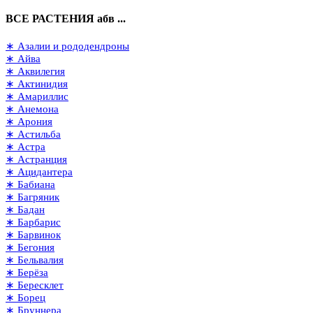
ВСЕ РАСТЕНИЯ абв ...
∗ Азалии и рододендроны
∗ Айва
∗ Аквилегия
∗ Актинидия
∗ Амариллис
∗ Анемона
∗ Арония
∗ Астильба
∗ Астра
∗ Астранция
∗ Ацидантера
∗ Бабиана
∗ Багряник
∗ Бадан
∗ Барбарис
∗ Барвинок
∗ Бегония
∗ Бельвалия
∗ Берёза
∗ Бересклет
∗ Борец
∗ Бруннера