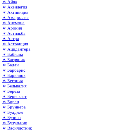
∗ Айва
∗ Аквилегия
∗ Актинидия
∗ Амариллис
∗ Анемона
∗ Арония
∗ Астильба
∗ Астра
∗ Астранция
∗ Ацидантера
∗ Бабиана
∗ Багряник
∗ Бадан
∗ Барбарис
∗ Барвинок
∗ Бегония
∗ Бельвалия
∗ Берёза
∗ Бересклет
∗ Борец
∗ Бруннера
∗ Буддлея
∗ Бузина
∗ Бузульник
∗ Василистник