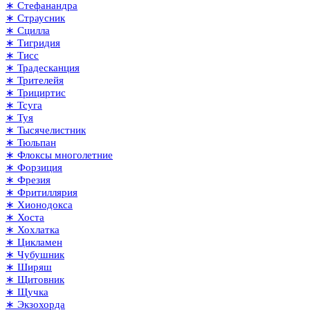
∗ Стефанандра
∗ Страусник
∗ Сцилла
∗ Тигридия
∗ Тисс
∗ Традесканция
∗ Трителейя
∗ Трициртис
∗ Тсуга
∗ Туя
∗ Тысячелистник
∗ Тюльпан
∗ Флоксы многолетние
∗ Форзиция
∗ Фрезия
∗ Фритиллярия
∗ Хионодокса
∗ Хоста
∗ Хохлатка
∗ Цикламен
∗ Чубушник
∗ Ширяш
∗ Щитовник
∗ Щучка
∗ Экзохорда