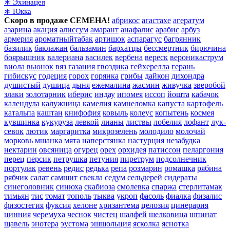
∗ Эхинацея
∗ Юкка
Скоро в продаже СЕМЕНА!
абрикос
агастахе
агератум
азарина
акация
алиссум
амарант
анафалис
арабис
арбуз
армерия
ароматныйтабак
артишок
аспарагус
багрянник
базилик
баклажан
бальзамин
бархатцы
бессмертник
бирючина
боярышник
валериана
василек
вербена
вереск
вероникаструм
виола
вьюнок
вяз
газания
гвоздика
гейхерелла
герань
гибискус
годеция
горох
горянка
грибы
дайкон
дихондра
душистый
душица
дыня
ежемалина
жасмин
живучка
зверобой
злаки
золотарник
иберис
индау
ипомея
иссоп
йошта
кабачок
календула
калужница
камелия
камнеломка
капуста
картофель
катальпа
каштан
книфофия
ковыль
колеус
копытень
космея
кувшинка
кукуруза
левкой
лианы
листвы
лобелия
лофант
лук-
севок
лютик
маргаритка
микрозелень
молодило
молочай
морковь
мшанка
мята
наперстянка
настурция
незабудка
нектарин
овсяница
огурец
орех
орхидея
патиссон
пеларгония
перец
персик
петрушка
петуния
пиретрум
подсолнечник
портулак
ревень
редис
редька
репа
розмарин
ромашка
рябина
рябчик
салат
самшит
свекла
седум
сельдерей
сидераты
синеголовник
синюха
скабиоза
смолевка
спаржа
стерлитамак
тимьян
тис
томат
тополь
тыква
укроп
фасоль
фиалка
физалис
физостегия
фуксия
хелоне
хризантема
целозия
цинерария
цинния
черемуха
чеснок
чистец
шалфей
шелковица
шпинат
щавель
энотера
эустома
эшшольция
ясколка
яснотка