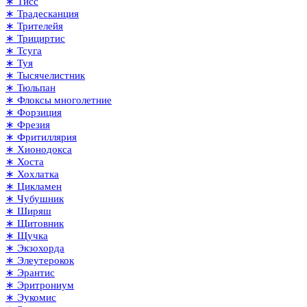
∗ Тисс
∗ Традесканция
∗ Трителейя
∗ Трициртис
∗ Тсуга
∗ Туя
∗ Тысячелистник
∗ Тюльпан
∗ Флоксы многолетние
∗ Форзиция
∗ Фрезия
∗ Фритиллярия
∗ Хионодокса
∗ Хоста
∗ Хохлатка
∗ Цикламен
∗ Чубушник
∗ Ширяш
∗ Щитовник
∗ Щучка
∗ Экзохорда
∗ Элеутерокок
∗ Эрантис
∗ Эритрониум
∗ Эукомис