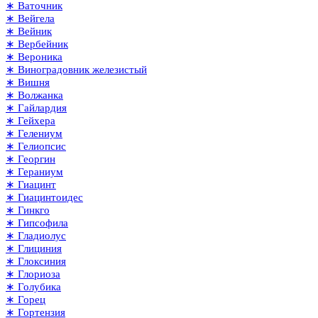
∗ Ваточник
∗ Вейгела
∗ Вейник
∗ Вербейник
∗ Вероника
∗ Виноградовник железистый
∗ Вишня
∗ Волжанка
∗ Гайлардия
∗ Гейхера
∗ Гелениум
∗ Гелиопсис
∗ Георгин
∗ Гераниум
∗ Гиацинт
∗ Гиацинтоидес
∗ Гинкго
∗ Гипсофила
∗ Гладиолус
∗ Глициния
∗ Глоксиния
∗ Глориоза
∗ Голубика
∗ Горец
∗ Гортензия