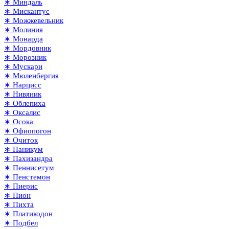
∗ Миндаль
∗ Мискантус
∗ Можжевельник
∗ Молиния
∗ Монарда
∗ Мордовник
∗ Морозник
∗ Мускари
∗ Мюленбергия
∗ Нарцисс
∗ Нивяник
∗ Облепиха
∗ Оксалис
∗ Осока
∗ Офиопогон
∗ Очиток
∗ Паникум
∗ Пахизандра
∗ Пеннисетум
∗ Пенстемон
∗ Пиерис
∗ Пион
∗ Пихта
∗ Платикодон
∗ Подбел