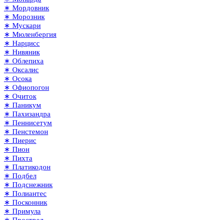
∗ Мордовник
∗ Морозник
∗ Мускари
∗ Мюленбергия
∗ Нарцисс
∗ Нивяник
∗ Облепиха
∗ Оксалис
∗ Осока
∗ Офиопогон
∗ Очиток
∗ Паникум
∗ Пахизандра
∗ Пеннисетум
∗ Пенстемон
∗ Пиерис
∗ Пион
∗ Пихта
∗ Платикодон
∗ Подбел
∗ Подснежник
∗ Полиантес
∗ Посконник
∗ Примула
∗ Прострел