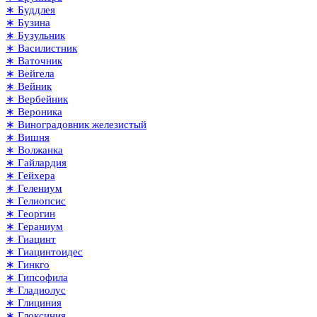
∗ Буддлея
∗ Бузина
∗ Бузульник
∗ Василистник
∗ Ваточник
∗ Вейгела
∗ Вейник
∗ Вербейник
∗ Вероника
∗ Виноградовник железистый
∗ Вишня
∗ Волжанка
∗ Гайлардия
∗ Гейхера
∗ Гелениум
∗ Гелиопсис
∗ Георгин
∗ Гераниум
∗ Гиацинт
∗ Гиацинтоидес
∗ Гинкго
∗ Гипсофила
∗ Гладиолус
∗ Глициния
∗ Глоксиния