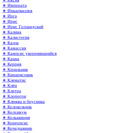
∗ Иксия
∗ Императа
∗ Инкарвиллея
∗ Ирга
∗ Ирис
∗ Ирис Голландский
∗ Калина
∗ Калистегия
∗ Калла
∗ Камассия
∗ Кампсис укореняющийся
∗ Канна
∗ Керрия
∗ Кизильник
∗ Кипарисовик
∗ Клематис
∗ Клён
∗ Клетра
∗ Клопогон
∗ Клюква и брусника
∗ Колокольчик
∗ Колхикум
∗ Кольквиция
∗ Кореопсис
∗ Кочедыжник