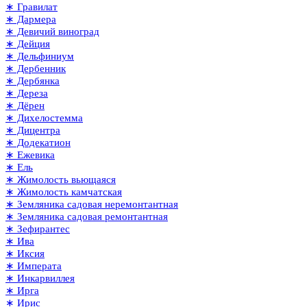
∗ Гравилат
∗ Дармера
∗ Девичий виноград
∗ Дейция
∗ Дельфиниум
∗ Дербенник
∗ Дербянка
∗ Дереза
∗ Дёрен
∗ Дихелостемма
∗ Дицентра
∗ Додекатион
∗ Ежевика
∗ Ель
∗ Жимолость вьющаяся
∗ Жимолость камчатская
∗ Земляника садовая неремонтантная
∗ Земляника садовая ремонтантная
∗ Зефирантес
∗ Ива
∗ Иксия
∗ Императа
∗ Инкарвиллея
∗ Ирга
∗ Ирис