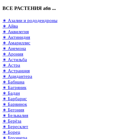
ВСЕ РАСТЕНИЯ абв ...
∗ Азалии и рододендроны
∗ Айва
∗ Аквилегия
∗ Актинидия
∗ Амариллис
∗ Анемона
∗ Арония
∗ Астильба
∗ Астра
∗ Астранция
∗ Ацидантера
∗ Бабиана
∗ Багряник
∗ Бадан
∗ Барбарис
∗ Барвинок
∗ Бегония
∗ Бельвалия
∗ Берёза
∗ Бересклет
∗ Борец
∗ Бруннера