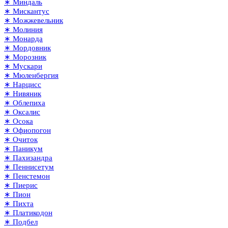
∗ Миндаль
∗ Мискантус
∗ Можжевельник
∗ Молиния
∗ Монарда
∗ Мордовник
∗ Морозник
∗ Мускари
∗ Мюленбергия
∗ Нарцисс
∗ Нивяник
∗ Облепиха
∗ Оксалис
∗ Осока
∗ Офиопогон
∗ Очиток
∗ Паникум
∗ Пахизандра
∗ Пеннисетум
∗ Пенстемон
∗ Пиерис
∗ Пион
∗ Пихта
∗ Платикодон
∗ Подбел