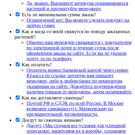
Да, можно. Выпишите артикулы понравившихся
растений и продиктуйте менеджеру.
Есть ли минимальная сумма заказа?
Ограничений нет. Вы можете сделать покупку на
любую сумму.
Как и когда со мной свяжутся по поводу заказанных
растений?
Обычно наш менеждер связывается с покупателем
по электронной почте в течение суток после
оформления заказа на сайте. Если вы не указали
почту, то по телефону.
Как оплатить?
Оплатить можно банковской картой через сервис
Ю-касса по ссылке, которую вам пришлет
менеджер, либо в любом банке по реквизитам,
указанным на сайте. Дождитесь подтверждения
наличия товраов от менеджера, затем оплачивайте.
Как вы доставляете саженцы?
Почтой РФ и СДЭК по всей России. В Москве
возможен самовывоз (ст. Матвеевская) по
предварительной договоренности.
Доедут ли саженцы живыми?
Доедут ) Мы создаем все условия для успешной
пересылки: закрепляем их в коробке, сохраняем