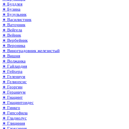
∗ Буддлея
∗ Бузина
∗ Бузульник
∗ Василистник
∗ Ваточник
∗ Вейгела
∗ Вейник
∗ Вербейник
∗ Вероника
∗ Виноградовник железистый
∗ Вишня
∗ Волжанка
∗ Гайлардия
∗ Гейхера
∗ Гелениум
∗ Гелиопсис
∗ Георгин
∗ Гераниум
∗ Гиацинт
∗ Гиацинтоидес
∗ Гинкго
∗ Гипсофила
∗ Гладиолус
∗ Глициния
∗ Глоксиния