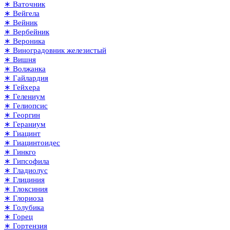
∗ Ваточник
∗ Вейгела
∗ Вейник
∗ Вербейник
∗ Вероника
∗ Виноградовник железистый
∗ Вишня
∗ Волжанка
∗ Гайлардия
∗ Гейхера
∗ Гелениум
∗ Гелиопсис
∗ Георгин
∗ Гераниум
∗ Гиацинт
∗ Гиацинтоидес
∗ Гинкго
∗ Гипсофила
∗ Гладиолус
∗ Глициния
∗ Глоксиния
∗ Глориоза
∗ Голубика
∗ Горец
∗ Гортензия