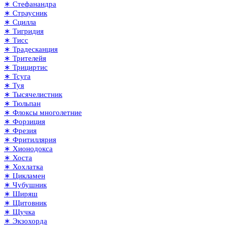
∗ Стефанандра
∗ Страусник
∗ Сцилла
∗ Тигридия
∗ Тисс
∗ Традесканция
∗ Трителейя
∗ Трициртис
∗ Тсуга
∗ Туя
∗ Тысячелистник
∗ Тюльпан
∗ Флоксы многолетние
∗ Форзиция
∗ Фрезия
∗ Фритиллярия
∗ Хионодокса
∗ Хоста
∗ Хохлатка
∗ Цикламен
∗ Чубушник
∗ Ширяш
∗ Щитовник
∗ Щучка
∗ Экзохорда