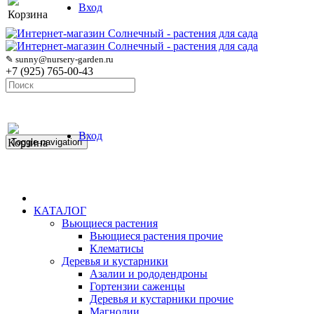
Вход
Корзина
✎ sunny@nursery-garden.ru
+7 (925) 765-00-43
Вход
Корзина
Toggle navigation
КАТАЛОГ
Вьющиеся растения
Вьющиеся растения прочие
Клематисы
Деревья и кустарники
Азалии и рододендроны
Гортензии саженцы
Деревья и кустарники прочие
Магнолии