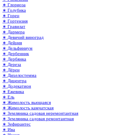
∗ Глориоза
∗ Голубика
∗ Горец
∗ Гортензия
∗ Гравилат
∗ Дармера
∗ Девичий виноград
∗ Дейция
∗ Дельфиниум
∗ Дербенник
∗ Дербянка
∗ Дереза
∗ Дёрен
∗ Дихелостемма
∗ Дицентра
∗ Додекатион
∗ Ежевика
∗ Ель
∗ Жимолость вьющаяся
∗ Жимолость камчатская
∗ Земляника садовая неремонтантная
∗ Земляника садовая ремонтантная
∗ Зефирантес
∗ Ива