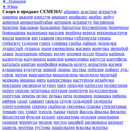
∗ Эхинацея
∗ Юкка
Скоро в продаже СЕМЕНА!
абрикос
агастахе
агератум
азарина
акация
алиссум
амарант
анафалис
арабис
арбуз
армерия
ароматныйтабак
артишок
аспарагус
багрянник
базилик
баклажан
бальзамин
бархатцы
бессмертник
бирючина
боярышник
валериана
василек
вербена
вереск
вероникаструм
виола
вьюнок
вяз
газания
гвоздика
гейхерелла
герань
гибискус
годеция
горох
горянка
грибы
дайкон
дихондра
душистый
душица
дыня
ежемалина
жасмин
живучка
зверобой
злаки
золотарник
иберис
индау
ипомея
иссоп
йошта
кабачок
календула
калужница
камелия
камнеломка
капуста
картофель
катальпа
каштан
книфофия
ковыль
колеус
копытень
космея
кувшинка
кукуруза
левкой
лианы
листвы
лобелия
лофант
лук-
севок
лютик
маргаритка
микрозелень
молодило
молочай
морковь
мшанка
мята
наперстянка
настурция
незабудка
нектарин
овсяница
огурец
орех
орхидея
патиссон
пеларгония
перец
персик
петрушка
петуния
пиретрум
подсолнечник
портулак
ревень
редис
редька
репа
розмарин
ромашка
рябина
рябчик
салат
самшит
свекла
седум
сельдерей
сидераты
синеголовник
синюха
скабиоза
смолевка
спаржа
стерлитамак
тимьян
тис
томат
тополь
тыква
укроп
фасоль
фиалка
физалис
физостегия
фуксия
хелоне
хризантема
целозия
цинерария
цинния
черемуха
чеснок
чистец
шалфей
шелковица
шпинат
щавель
энотера
эустома
эшшольция
ясколка
яснотка