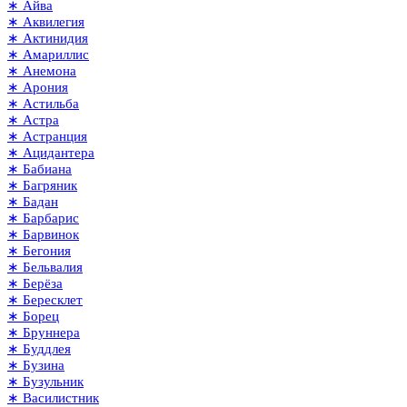
∗ Айва
∗ Аквилегия
∗ Актинидия
∗ Амариллис
∗ Анемона
∗ Арония
∗ Астильба
∗ Астра
∗ Астранция
∗ Ацидантера
∗ Бабиана
∗ Багряник
∗ Бадан
∗ Барбарис
∗ Барвинок
∗ Бегония
∗ Бельвалия
∗ Берёза
∗ Бересклет
∗ Борец
∗ Бруннера
∗ Буддлея
∗ Бузина
∗ Бузульник
∗ Василистник