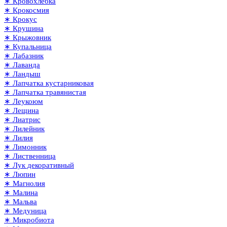
∗ Кровохлёбка
∗ Крокосмия
∗ Крокус
∗ Крушина
∗ Крыжовник
∗ Купальница
∗ Лабазник
∗ Лаванда
∗ Ландыш
∗ Лапчатка кустарниковая
∗ Лапчатка травянистая
∗ Леукоюм
∗ Лещина
∗ Лиатрис
∗ Лилейник
∗ Лилия
∗ Лимонник
∗ Лиственница
∗ Лук декоративный
∗ Люпин
∗ Магнолия
∗ Малина
∗ Мальва
∗ Медуница
∗ Микробиота