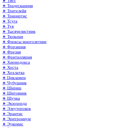
∗ Тисс
∗ Традесканция
∗ Трителейя
∗ Трициртис
∗ Тсуга
∗ Туя
∗ Тысячелистник
∗ Тюльпан
∗ Флоксы многолетние
∗ Форзиция
∗ Фрезия
∗ Фритиллярия
∗ Хионодокса
∗ Хоста
∗ Хохлатка
∗ Цикламен
∗ Чубушник
∗ Ширяш
∗ Щитовник
∗ Щучка
∗ Экзохорда
∗ Элеутерокок
∗ Эрантис
∗ Эритрониум
∗ Эукомис