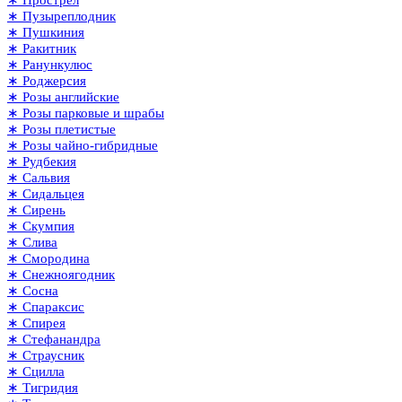
∗ Пузыреплодник
∗ Пушкиния
∗ Ракитник
∗ Ранункулюс
∗ Роджерсия
∗ Розы английские
∗ Розы парковые и шрабы
∗ Розы плетистые
∗ Розы чайно-гибридные
∗ Рудбекия
∗ Сальвия
∗ Сидальцея
∗ Сирень
∗ Скумпия
∗ Слива
∗ Смородина
∗ Снежноягодник
∗ Сосна
∗ Спараксис
∗ Спирея
∗ Стефанандра
∗ Страусник
∗ Сцилла
∗ Тигридия