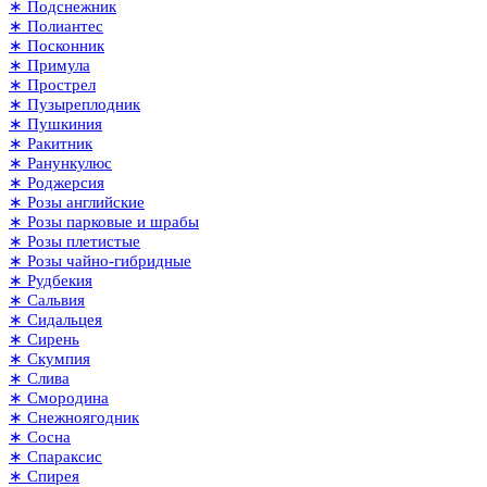
∗ Подснежник
∗ Полиантес
∗ Посконник
∗ Примула
∗ Прострел
∗ Пузыреплодник
∗ Пушкиния
∗ Ракитник
∗ Ранункулюс
∗ Роджерсия
∗ Розы английские
∗ Розы парковые и шрабы
∗ Розы плетистые
∗ Розы чайно-гибридные
∗ Рудбекия
∗ Сальвия
∗ Сидальцея
∗ Сирень
∗ Скумпия
∗ Слива
∗ Смородина
∗ Снежноягодник
∗ Сосна
∗ Спараксис
∗ Спирея