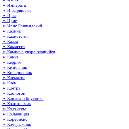
∗ Иксия
∗ Императа
∗ Инкарвиллея
∗ Ирга
∗ Ирис
∗ Ирис Голландский
∗ Калина
∗ Калистегия
∗ Калла
∗ Камассия
∗ Кампсис укореняющийся
∗ Канна
∗ Керрия
∗ Кизильник
∗ Кипарисовик
∗ Клематис
∗ Клён
∗ Клетра
∗ Клопогон
∗ Клюква и брусника
∗ Колокольчик
∗ Колхикум
∗ Кольквиция
∗ Кореопсис
∗ Кочедыжник