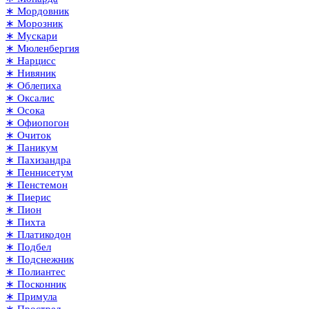
∗ Мордовник
∗ Морозник
∗ Мускари
∗ Мюленбергия
∗ Нарцисс
∗ Нивяник
∗ Облепиха
∗ Оксалис
∗ Осока
∗ Офиопогон
∗ Очиток
∗ Паникум
∗ Пахизандра
∗ Пеннисетум
∗ Пенстемон
∗ Пиерис
∗ Пион
∗ Пихта
∗ Платикодон
∗ Подбел
∗ Подснежник
∗ Полиантес
∗ Посконник
∗ Примула
∗ Прострел