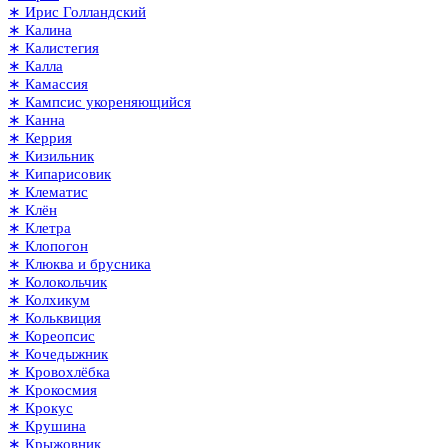
∗ Ирис Голландский
∗ Калина
∗ Калистегия
∗ Калла
∗ Камассия
∗ Кампсис укореняющийся
∗ Канна
∗ Керрия
∗ Кизильник
∗ Кипарисовик
∗ Клематис
∗ Клён
∗ Клетра
∗ Клопогон
∗ Клюква и брусника
∗ Колокольчик
∗ Колхикум
∗ Кольквиция
∗ Кореопсис
∗ Кочедыжник
∗ Кровохлёбка
∗ Крокосмия
∗ Крокус
∗ Крушина
∗ Крыжовник