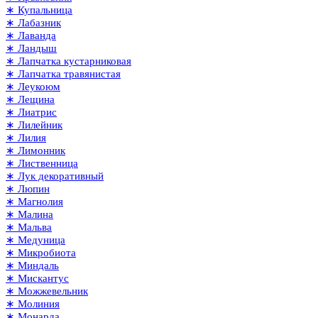
∗ Купальница
∗ Лабазник
∗ Лаванда
∗ Ландыш
∗ Лапчатка кустарниковая
∗ Лапчатка травянистая
∗ Леукоюм
∗ Лещина
∗ Лиатрис
∗ Лилейник
∗ Лилия
∗ Лимонник
∗ Лиственница
∗ Лук декоративный
∗ Люпин
∗ Магнолия
∗ Малина
∗ Мальва
∗ Медуница
∗ Микробиота
∗ Миндаль
∗ Мискантус
∗ Можжевельник
∗ Молиния
∗ Монарда