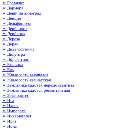
∗ Гравилат
∗ Дармера
∗ Девичий виноград
∗ Дейция
∗ Дельфиниум
∗ Дербенник
∗ Дербянка
∗ Дереза
∗ Дёрен
∗ Дихелостемма
∗ Дицентра
∗ Додекатион
∗ Ежевика
∗ Ель
∗ Жимолость вьющаяся
∗ Жимолость камчатская
∗ Земляника садовая неремонтантная
∗ Земляника садовая ремонтантная
∗ Зефирантес
∗ Ива
∗ Иксия
∗ Императа
∗ Инкарвиллея
∗ Ирга
∗ Ирис