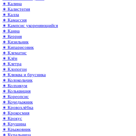
∗ Калина
∗ Калистегия
∗ Калла
∗ Камассия
∗ Кампсис укореняющийся
∗ Канна
∗ Керрия
∗ Кизильник
∗ Кипарисовик
∗ Клематис
∗ Клён
∗ Клетра
∗ Клопогон
∗ Клюква и брусника
∗ Колокольчик
∗ Колхикум
∗ Кольквиция
∗ Кореопсис
∗ Кочедыжник
∗ Кровохлёбка
∗ Крокосмия
∗ Крокус
∗ Крушина
∗ Крыжовник
∗ Купальница