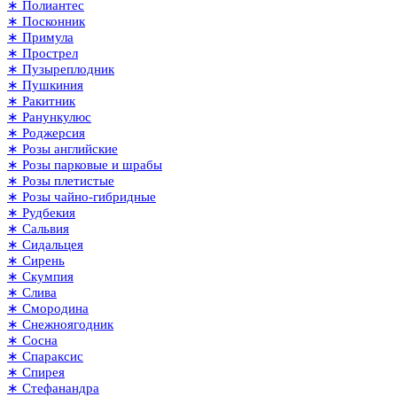
∗ Полиантес
∗ Посконник
∗ Примула
∗ Прострел
∗ Пузыреплодник
∗ Пушкиния
∗ Ракитник
∗ Ранункулюс
∗ Роджерсия
∗ Розы английские
∗ Розы парковые и шрабы
∗ Розы плетистые
∗ Розы чайно-гибридные
∗ Рудбекия
∗ Сальвия
∗ Сидальцея
∗ Сирень
∗ Скумпия
∗ Слива
∗ Смородина
∗ Снежноягодник
∗ Сосна
∗ Спараксис
∗ Спирея
∗ Стефанандра