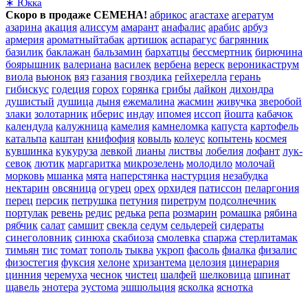
∗ Юкка
Скоро в продаже СЕМЕНА!
абрикос
агастахе
агератум
азарина
акация
алиссум
амарант
анафалис
арабис
арбуз
армерия
ароматныйтабак
артишок
аспарагус
багрянник
базилик
баклажан
бальзамин
бархатцы
бессмертник
бирючина
боярышник
валериана
василек
вербена
вереск
вероникаструм
виола
вьюнок
вяз
газания
гвоздика
гейхерелла
герань
гибискус
годеция
горох
горянка
грибы
дайкон
дихондра
душистый
душица
дыня
ежемалина
жасмин
живучка
зверобой
злаки
золотарник
иберис
индау
ипомея
иссоп
йошта
кабачок
календула
калужница
камелия
камнеломка
капуста
картофель
катальпа
каштан
книфофия
ковыль
колеус
копытень
космея
кувшинка
кукуруза
левкой
лианы
листвы
лобелия
лофант
лук-
севок
лютик
маргаритка
микрозелень
молодило
молочай
морковь
мшанка
мята
наперстянка
настурция
незабудка
нектарин
овсяница
огурец
орех
орхидея
патиссон
пеларгония
перец
персик
петрушка
петуния
пиретрум
подсолнечник
портулак
ревень
редис
редька
репа
розмарин
ромашка
рябина
рябчик
салат
самшит
свекла
седум
сельдерей
сидераты
синеголовник
синюха
скабиоза
смолевка
спаржа
стерлитамак
тимьян
тис
томат
тополь
тыква
укроп
фасоль
фиалка
физалис
физостегия
фуксия
хелоне
хризантема
целозия
цинерария
цинния
черемуха
чеснок
чистец
шалфей
шелковица
шпинат
щавель
энотера
эустома
эшшольция
ясколка
яснотка