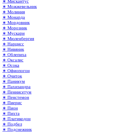
∗ Мискантус
∗ Можжевельник
∗ Молиния
∗ Монарда
∗ Мордовник
∗ Морозник
∗ Мускари
∗ Мюленбергия
∗ Нарцисс
∗ Нивяник
∗ Облепиха
∗ Оксалис
∗ Осока
∗ Офиопогон
∗ Очиток
∗ Паникум
∗ Пахизандра
∗ Пеннисетум
∗ Пенстемон
∗ Пиерис
∗ Пион
∗ Пихта
∗ Платикодон
∗ Подбел
∗ Подснежник