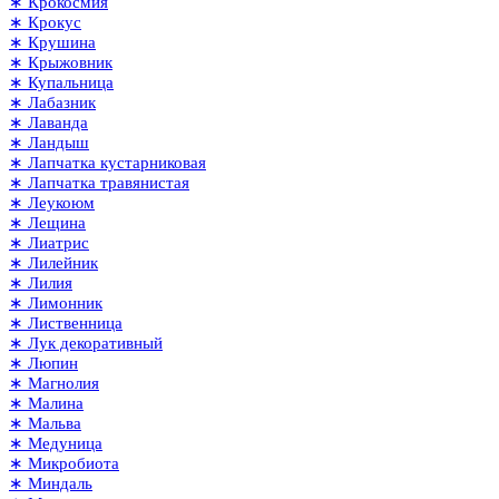
∗ Крокосмия
∗ Крокус
∗ Крушина
∗ Крыжовник
∗ Купальница
∗ Лабазник
∗ Лаванда
∗ Ландыш
∗ Лапчатка кустарниковая
∗ Лапчатка травянистая
∗ Леукоюм
∗ Лещина
∗ Лиатрис
∗ Лилейник
∗ Лилия
∗ Лимонник
∗ Лиственница
∗ Лук декоративный
∗ Люпин
∗ Магнолия
∗ Малина
∗ Мальва
∗ Медуница
∗ Микробиота
∗ Миндаль