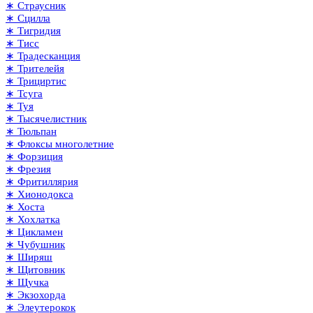
∗ Страусник
∗ Сцилла
∗ Тигридия
∗ Тисс
∗ Традесканция
∗ Трителейя
∗ Трициртис
∗ Тсуга
∗ Туя
∗ Тысячелистник
∗ Тюльпан
∗ Флоксы многолетние
∗ Форзиция
∗ Фрезия
∗ Фритиллярия
∗ Хионодокса
∗ Хоста
∗ Хохлатка
∗ Цикламен
∗ Чубушник
∗ Ширяш
∗ Щитовник
∗ Щучка
∗ Экзохорда
∗ Элеутерокок