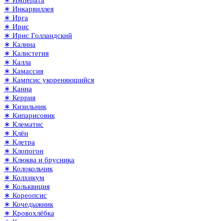
∗ Императа
∗ Инкарвиллея
∗ Ирга
∗ Ирис
∗ Ирис Голландский
∗ Калина
∗ Калистегия
∗ Калла
∗ Камассия
∗ Кампсис укореняющийся
∗ Канна
∗ Керрия
∗ Кизильник
∗ Кипарисовик
∗ Клематис
∗ Клён
∗ Клетра
∗ Клопогон
∗ Клюква и брусника
∗ Колокольчик
∗ Колхикум
∗ Кольквиция
∗ Кореопсис
∗ Кочедыжник
∗ Кровохлёбка