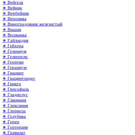
∗ Вейгела
∗ Вейник
∗ Вербейник
∗ Вероника
∗ Виноградовник железистый
∗ Вишня
∗ Волжанка
∗ Гайлардия
∗ Гейхера
∗ Гелениум
∗ Гелиопсис
∗ Георгин
∗ Гераниум
∗ Гиацинт
∗ Гиацинтоидес
∗ Гинкго
∗ Гипсофила
∗ Гладиолус
∗ Глициния
∗ Глоксиния
∗ Глориоза
∗ Голубика
∗ Горец
∗ Гортензия
∗ Гравилат