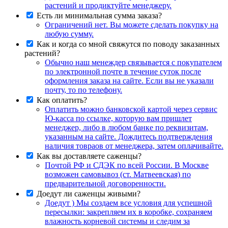
растений и продиктуйте менеджеру.
Есть ли минимальная сумма заказа?
Ограничений нет. Вы можете сделать покупку на
любую сумму.
Как и когда со мной свяжутся по поводу заказанных
растений?
Обычно наш менеждер связывается с покупателем
по электронной почте в течение суток после
оформления заказа на сайте. Если вы не указали
почту, то по телефону.
Как оплатить?
Оплатить можно банковской картой через сервис
Ю-касса по ссылке, которую вам пришлет
менеджер, либо в любом банке по реквизитам,
указанным на сайте. Дождитесь подтверждения
наличия товраов от менеджера, затем оплачивайте.
Как вы доставляете саженцы?
Почтой РФ и СДЭК по всей России. В Москве
возможен самовывоз (ст. Матвеевская) по
предварительной договоренности.
Доедут ли саженцы живыми?
Доедут ) Мы создаем все условия для успешной
пересылки: закрепляем их в коробке, сохраняем
влажность корневой системы и следим за