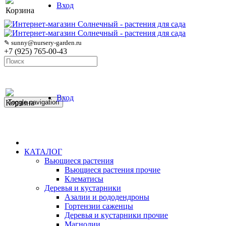
Вход
Корзина
✎ sunny@nursery-garden.ru
+7 (925) 765-00-43
Вход
Корзина
Toggle navigation
КАТАЛОГ
Вьющиеся растения
Вьющиеся растения прочие
Клематисы
Деревья и кустарники
Азалии и рододендроны
Гортензии саженцы
Деревья и кустарники прочие
Магнолии