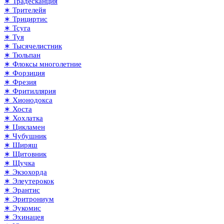
∗ Традесканция
∗ Трителейя
∗ Трициртис
∗ Тсуга
∗ Туя
∗ Тысячелистник
∗ Тюльпан
∗ Флоксы многолетние
∗ Форзиция
∗ Фрезия
∗ Фритиллярия
∗ Хионодокса
∗ Хоста
∗ Хохлатка
∗ Цикламен
∗ Чубушник
∗ Ширяш
∗ Щитовник
∗ Щучка
∗ Экзохорда
∗ Элеутерокок
∗ Эрантис
∗ Эритрониум
∗ Эукомис
∗ Эхинацея