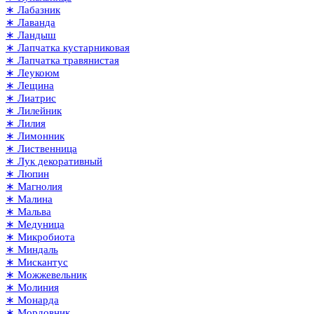
∗ Лабазник
∗ Лаванда
∗ Ландыш
∗ Лапчатка кустарниковая
∗ Лапчатка травянистая
∗ Леукоюм
∗ Лещина
∗ Лиатрис
∗ Лилейник
∗ Лилия
∗ Лимонник
∗ Лиственница
∗ Лук декоративный
∗ Люпин
∗ Магнолия
∗ Малина
∗ Мальва
∗ Медуница
∗ Микробиота
∗ Миндаль
∗ Мискантус
∗ Можжевельник
∗ Молиния
∗ Монарда
∗ Мордовник