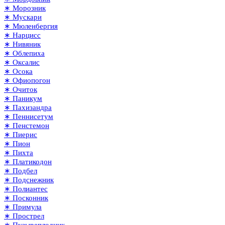
∗ Морозник
∗ Мускари
∗ Мюленбергия
∗ Нарцисс
∗ Нивяник
∗ Облепиха
∗ Оксалис
∗ Осока
∗ Офиопогон
∗ Очиток
∗ Паникум
∗ Пахизандра
∗ Пеннисетум
∗ Пенстемон
∗ Пиерис
∗ Пион
∗ Пихта
∗ Платикодон
∗ Подбел
∗ Подснежник
∗ Полиантес
∗ Посконник
∗ Примула
∗ Прострел
∗ Пузыреплодник