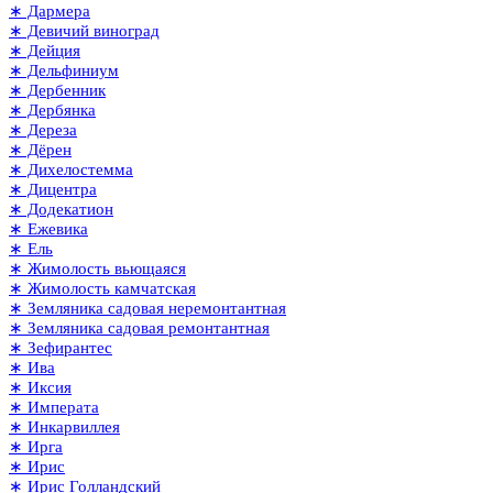
∗ Дармера
∗ Девичий виноград
∗ Дейция
∗ Дельфиниум
∗ Дербенник
∗ Дербянка
∗ Дереза
∗ Дёрен
∗ Дихелостемма
∗ Дицентра
∗ Додекатион
∗ Ежевика
∗ Ель
∗ Жимолость вьющаяся
∗ Жимолость камчатская
∗ Земляника садовая неремонтантная
∗ Земляника садовая ремонтантная
∗ Зефирантес
∗ Ива
∗ Иксия
∗ Императа
∗ Инкарвиллея
∗ Ирга
∗ Ирис
∗ Ирис Голландский