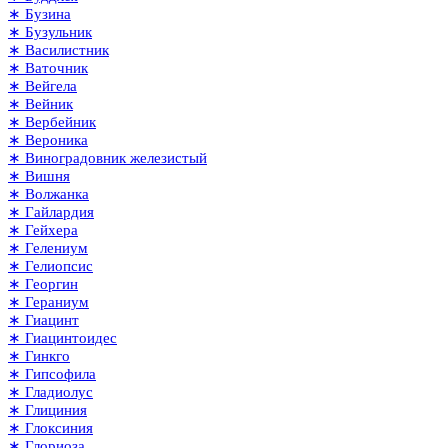
∗ Бузина
∗ Бузульник
∗ Василистник
∗ Ваточник
∗ Вейгела
∗ Вейник
∗ Вербейник
∗ Вероника
∗ Виноградовник железистый
∗ Вишня
∗ Волжанка
∗ Гайлардия
∗ Гейхера
∗ Гелениум
∗ Гелиопсис
∗ Георгин
∗ Гераниум
∗ Гиацинт
∗ Гиацинтоидес
∗ Гинкго
∗ Гипсофила
∗ Гладиолус
∗ Глициния
∗ Глоксиния
∗ Глориоза