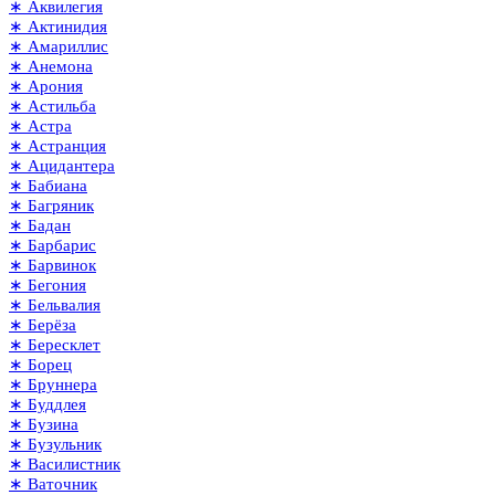
∗ Аквилегия
∗ Актинидия
∗ Амариллис
∗ Анемона
∗ Арония
∗ Астильба
∗ Астра
∗ Астранция
∗ Ацидантера
∗ Бабиана
∗ Багряник
∗ Бадан
∗ Барбарис
∗ Барвинок
∗ Бегония
∗ Бельвалия
∗ Берёза
∗ Бересклет
∗ Борец
∗ Бруннера
∗ Буддлея
∗ Бузина
∗ Бузульник
∗ Василистник
∗ Ваточник