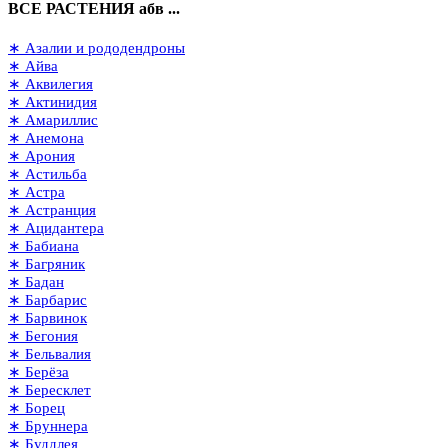
ВСЕ РАСТЕНИЯ абв ...
∗ Азалии и рододендроны
∗ Айва
∗ Аквилегия
∗ Актинидия
∗ Амариллис
∗ Анемона
∗ Арония
∗ Астильба
∗ Астра
∗ Астранция
∗ Ацидантера
∗ Бабиана
∗ Багряник
∗ Бадан
∗ Барбарис
∗ Барвинок
∗ Бегония
∗ Бельвалия
∗ Берёза
∗ Бересклет
∗ Борец
∗ Бруннера
∗ Буддлея