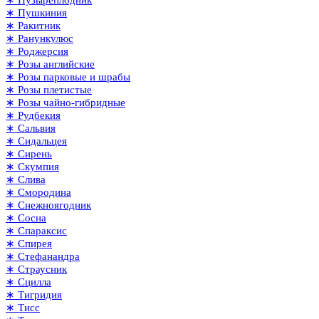
∗ Пушкиния
∗ Ракитник
∗ Ранункулюс
∗ Роджерсия
∗ Розы английские
∗ Розы парковые и шрабы
∗ Розы плетистые
∗ Розы чайно-гибридные
∗ Рудбекия
∗ Сальвия
∗ Сидальцея
∗ Сирень
∗ Скумпия
∗ Слива
∗ Смородина
∗ Снежноягодник
∗ Сосна
∗ Спараксис
∗ Спирея
∗ Стефанандра
∗ Страусник
∗ Сцилла
∗ Тигридия
∗ Тисс