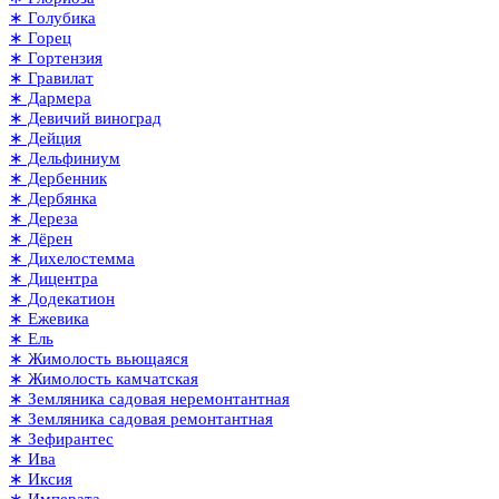
∗ Голубика
∗ Горец
∗ Гортензия
∗ Гравилат
∗ Дармера
∗ Девичий виноград
∗ Дейция
∗ Дельфиниум
∗ Дербенник
∗ Дербянка
∗ Дереза
∗ Дёрен
∗ Дихелостемма
∗ Дицентра
∗ Додекатион
∗ Ежевика
∗ Ель
∗ Жимолость вьющаяся
∗ Жимолость камчатская
∗ Земляника садовая неремонтантная
∗ Земляника садовая ремонтантная
∗ Зефирантес
∗ Ива
∗ Иксия