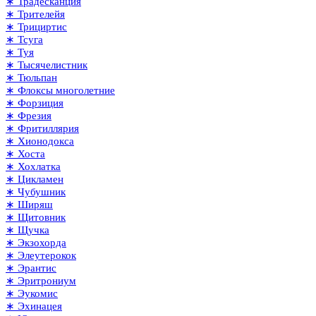
∗ Традесканция
∗ Трителейя
∗ Трициртис
∗ Тсуга
∗ Туя
∗ Тысячелистник
∗ Тюльпан
∗ Флоксы многолетние
∗ Форзиция
∗ Фрезия
∗ Фритиллярия
∗ Хионодокса
∗ Хоста
∗ Хохлатка
∗ Цикламен
∗ Чубушник
∗ Ширяш
∗ Щитовник
∗ Щучка
∗ Экзохорда
∗ Элеутерокок
∗ Эрантис
∗ Эритрониум
∗ Эукомис
∗ Эхинацея