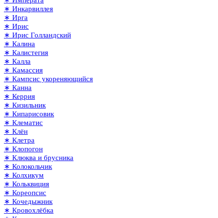
∗ Императа
∗ Инкарвиллея
∗ Ирга
∗ Ирис
∗ Ирис Голландский
∗ Калина
∗ Калистегия
∗ Калла
∗ Камассия
∗ Кампсис укореняющийся
∗ Канна
∗ Керрия
∗ Кизильник
∗ Кипарисовик
∗ Клематис
∗ Клён
∗ Клетра
∗ Клопогон
∗ Клюква и брусника
∗ Колокольчик
∗ Колхикум
∗ Кольквиция
∗ Кореопсис
∗ Кочедыжник
∗ Кровохлёбка