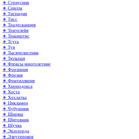
∗ Страусник
∗ Сцилла
∗ Тигридия
∗ Тисс
∗ Традесканция
∗ Трителейя
∗ Трициртис
∗ Тсуга
∗ Туя
∗ Тысячелистник
∗ Тюльпан
∗ Флоксы многолетние
∗ Форзиция
∗ Фрезия
∗ Фритиллярия
∗ Хионодокса
∗ Хоста
∗ Хохлатка
∗ Цикламен
∗ Чубушник
∗ Ширяш
∗ Щитовник
∗ Щучка
∗ Экзохорда
∗ Элеутерокок