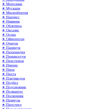
∗ Морозник
∗ Мускари
∗ Мюленбергия
∗ Нарцисс
∗ Нивяник
∗ Облепиха
∗ Оксалис
∗ Осока
∗ Офиопогон
∗ Очиток
∗ Паникум
∗ Пахизандра
∗ Пеннисетум
∗ Пенстемон
∗ Пиерис
∗ Пион
∗ Пихта
∗ Платикодон
∗ Подбел
∗ Подснежник
∗ Полиантес
∗ Посконник
∗ Примула
∗ Прострел
∗ Пузыреплодник