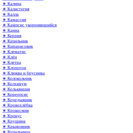
∗ Калина
∗ Калистегия
∗ Калла
∗ Камассия
∗ Кампсис укореняющийся
∗ Канна
∗ Керрия
∗ Кизильник
∗ Кипарисовик
∗ Клематис
∗ Клён
∗ Клетра
∗ Клопогон
∗ Клюква и брусника
∗ Колокольчик
∗ Колхикум
∗ Кольквиция
∗ Кореопсис
∗ Кочедыжник
∗ Кровохлёбка
∗ Крокосмия
∗ Крокус
∗ Крушина
∗ Крыжовник
∗ Купальница