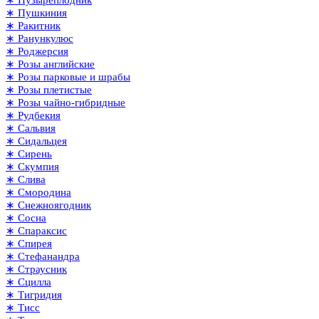
∗ Пушкиния
∗ Ракитник
∗ Ранункулюс
∗ Роджерсия
∗ Розы английские
∗ Розы парковые и шрабы
∗ Розы плетистые
∗ Розы чайно-гибридные
∗ Рудбекия
∗ Сальвия
∗ Сидальцея
∗ Сирень
∗ Скумпия
∗ Слива
∗ Смородина
∗ Снежноягодник
∗ Сосна
∗ Спараксис
∗ Спирея
∗ Стефанандра
∗ Страусник
∗ Сцилла
∗ Тигридия
∗ Тисс