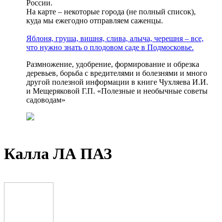
России.
На карте – некоторые города (не полный список),
куда мы ежегодно отправляем саженцы.
Яблоня, груша, вишня, слива, алыча, черешня – все,
что нужно знать о плодовом саде в Подмосковье.
Размножение, удобрение, формирование и обрезка
деревьев, борьба с вредителями и болезнями и много
другой полезной информации в книге Чухляева И.И.
и Мещеряковой Г.П. «Полезные и необычные советы
садоводам»
Калла ЛА ПАЗ