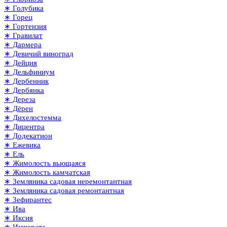
∗ Голубика
∗ Горец
∗ Гортензия
∗ Гравилат
∗ Дармера
∗ Девичий виноград
∗ Дейция
∗ Дельфиниум
∗ Дербенник
∗ Дербянка
∗ Дереза
∗ Дёрен
∗ Дихелостемма
∗ Дицентра
∗ Додекатион
∗ Ежевика
∗ Ель
∗ Жимолость вьющаяся
∗ Жимолость камчатская
∗ Земляника садовая неремонтантная
∗ Земляника садовая ремонтантная
∗ Зефирантес
∗ Ива
∗ Иксия