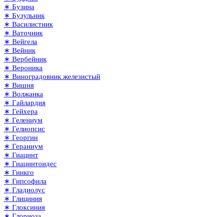
∗ Бузина
∗ Бузульник
∗ Василистник
∗ Ваточник
∗ Вейгела
∗ Вейник
∗ Вербейник
∗ Вероника
∗ Виноградовник железистый
∗ Вишня
∗ Волжанка
∗ Гайлардия
∗ Гейхера
∗ Гелениум
∗ Гелиопсис
∗ Георгин
∗ Гераниум
∗ Гиацинт
∗ Гиацинтоидес
∗ Гинкго
∗ Гипсофила
∗ Гладиолус
∗ Глициния
∗ Глоксиния
∗ Глориоза