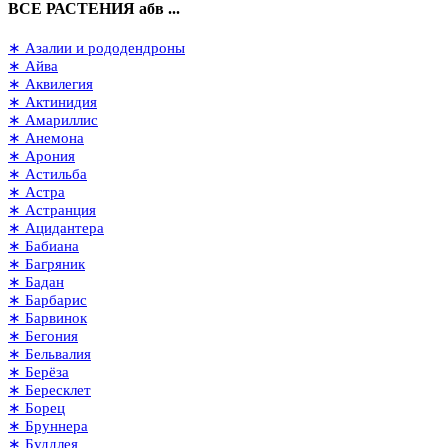
ВСЕ РАСТЕНИЯ абв ...
∗ Азалии и рододендроны
∗ Айва
∗ Аквилегия
∗ Актинидия
∗ Амариллис
∗ Анемона
∗ Арония
∗ Астильба
∗ Астра
∗ Астранция
∗ Ацидантера
∗ Бабиана
∗ Багряник
∗ Бадан
∗ Барбарис
∗ Барвинок
∗ Бегония
∗ Бельвалия
∗ Берёза
∗ Бересклет
∗ Борец
∗ Бруннера
∗ Буддлея