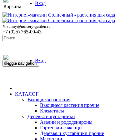
Вход
Корзина
✎ sunny@nursery-garden.ru
+7 (925) 765-00-43
Вход
Корзина
Toggle navigation
КАТАЛОГ
Вьющиеся растения
Вьющиеся растения прочие
Клематисы
Деревья и кустарники
Азалии и рододендроны
Гортензии саженцы
Деревья и кустарники прочие
Магнолии