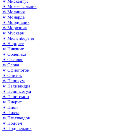
∗ Мискантус
∗ Можжевельник
∗ Молиния
∗ Монарда
∗ Мордовник
∗ Морозник
∗ Мускари
∗ Мюленбергия
∗ Нарцисс
∗ Нивяник
∗ Облепиха
∗ Оксалис
∗ Осока
∗ Офиопогон
∗ Очиток
∗ Паникум
∗ Пахизандра
∗ Пеннисетум
∗ Пенстемон
∗ Пиерис
∗ Пион
∗ Пихта
∗ Платикодон
∗ Подбел
∗ Подснежник