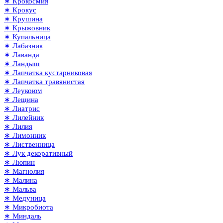
∗ Крокосмия
∗ Крокус
∗ Крушина
∗ Крыжовник
∗ Купальница
∗ Лабазник
∗ Лаванда
∗ Ландыш
∗ Лапчатка кустарниковая
∗ Лапчатка травянистая
∗ Леукоюм
∗ Лещина
∗ Лиатрис
∗ Лилейник
∗ Лилия
∗ Лимонник
∗ Лиственница
∗ Лук декоративный
∗ Люпин
∗ Магнолия
∗ Малина
∗ Мальва
∗ Медуница
∗ Микробиота
∗ Миндаль