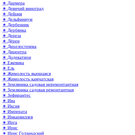
∗ Дармера
∗ Девичий виноград
∗ Дейция
∗ Дельфиниум
∗ Дербенник
∗ Дербянка
∗ Дереза
∗ Дёрен
∗ Дихелостемма
∗ Дицентра
∗ Додекатион
∗ Ежевика
∗ Ель
∗ Жимолость вьющаяся
∗ Жимолость камчатская
∗ Земляника садовая неремонтантная
∗ Земляника садовая ремонтантная
∗ Зефирантес
∗ Ива
∗ Иксия
∗ Императа
∗ Инкарвиллея
∗ Ирга
∗ Ирис
∗ Ирис Голландский