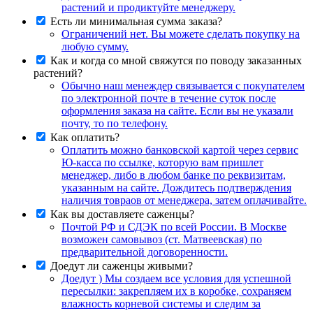
растений и продиктуйте менеджеру.
Есть ли минимальная сумма заказа?
Ограничений нет. Вы можете сделать покупку на
любую сумму.
Как и когда со мной свяжутся по поводу заказанных
растений?
Обычно наш менеждер связывается с покупателем
по электронной почте в течение суток после
оформления заказа на сайте. Если вы не указали
почту, то по телефону.
Как оплатить?
Оплатить можно банковской картой через сервис
Ю-касса по ссылке, которую вам пришлет
менеджер, либо в любом банке по реквизитам,
указанным на сайте. Дождитесь подтверждения
наличия товраов от менеджера, затем оплачивайте.
Как вы доставляете саженцы?
Почтой РФ и СДЭК по всей России. В Москве
возможен самовывоз (ст. Матвеевская) по
предварительной договоренности.
Доедут ли саженцы живыми?
Доедут ) Мы создаем все условия для успешной
пересылки: закрепляем их в коробке, сохраняем
влажность корневой системы и следим за