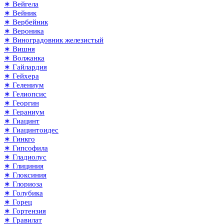
∗ Вейгела
∗ Вейник
∗ Вербейник
∗ Вероника
∗ Виноградовник железистый
∗ Вишня
∗ Волжанка
∗ Гайлардия
∗ Гейхера
∗ Гелениум
∗ Гелиопсис
∗ Георгин
∗ Гераниум
∗ Гиацинт
∗ Гиацинтоидес
∗ Гинкго
∗ Гипсофила
∗ Гладиолус
∗ Глициния
∗ Глоксиния
∗ Глориоза
∗ Голубика
∗ Горец
∗ Гортензия
∗ Гравилат