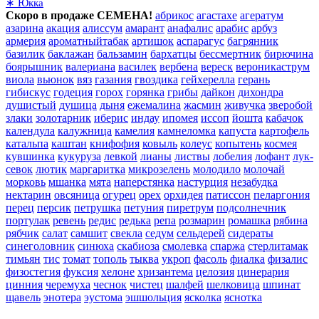
∗ Юкка
Скоро в продаже СЕМЕНА!
абрикос
агастахе
агератум
азарина
акация
алиссум
амарант
анафалис
арабис
арбуз
армерия
ароматныйтабак
артишок
аспарагус
багрянник
базилик
баклажан
бальзамин
бархатцы
бессмертник
бирючина
боярышник
валериана
василек
вербена
вереск
вероникаструм
виола
вьюнок
вяз
газания
гвоздика
гейхерелла
герань
гибискус
годеция
горох
горянка
грибы
дайкон
дихондра
душистый
душица
дыня
ежемалина
жасмин
живучка
зверобой
злаки
золотарник
иберис
индау
ипомея
иссоп
йошта
кабачок
календула
калужница
камелия
камнеломка
капуста
картофель
катальпа
каштан
книфофия
ковыль
колеус
копытень
космея
кувшинка
кукуруза
левкой
лианы
листвы
лобелия
лофант
лук-
севок
лютик
маргаритка
микрозелень
молодило
молочай
морковь
мшанка
мята
наперстянка
настурция
незабудка
нектарин
овсяница
огурец
орех
орхидея
патиссон
пеларгония
перец
персик
петрушка
петуния
пиретрум
подсолнечник
портулак
ревень
редис
редька
репа
розмарин
ромашка
рябина
рябчик
салат
самшит
свекла
седум
сельдерей
сидераты
синеголовник
синюха
скабиоза
смолевка
спаржа
стерлитамак
тимьян
тис
томат
тополь
тыква
укроп
фасоль
фиалка
физалис
физостегия
фуксия
хелоне
хризантема
целозия
цинерария
цинния
черемуха
чеснок
чистец
шалфей
шелковица
шпинат
щавель
энотера
эустома
эшшольция
ясколка
яснотка