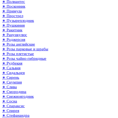
∗ Полиантес
∗ Посконник
∗ Примула
∗ Прострел
∗ Пузыреплодник
∗ Пушкиния
∗ Ракитник
∗ Ранункулюс
∗ Роджерсия
∗ Розы английские
∗ Розы парковые и шрабы
∗ Розы плетистые
∗ Розы чайно-гибридные
∗ Рудбекия
∗ Сальвия
∗ Сидальцея
∗ Сирень
∗ Скумпия
∗ Слива
∗ Смородина
∗ Снежноягодник
∗ Сосна
∗ Спараксис
∗ Спирея
∗ Стефанандра