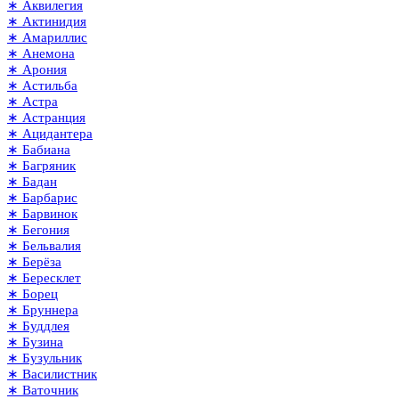
∗ Аквилегия
∗ Актинидия
∗ Амариллис
∗ Анемона
∗ Арония
∗ Астильба
∗ Астра
∗ Астранция
∗ Ацидантера
∗ Бабиана
∗ Багряник
∗ Бадан
∗ Барбарис
∗ Барвинок
∗ Бегония
∗ Бельвалия
∗ Берёза
∗ Бересклет
∗ Борец
∗ Бруннера
∗ Буддлея
∗ Бузина
∗ Бузульник
∗ Василистник
∗ Ваточник