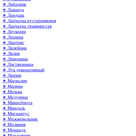
∗ Лабазник
∗ Лаванда
∗ Ландыш
∗ Лапчатка кустарниковая
∗ Лапчатка травянистая
∗ Леукоюм
∗ Лещина
∗ Лиатрис
∗ Лилейник
∗ Лилия
∗ Лимонник
∗ Лиственница
∗ Лук декоративный
∗ Люпин
∗ Магнолия
∗ Малина
∗ Мальва
∗ Медуница
∗ Микробиота
∗ Миндаль
∗ Мискантус
∗ Можжевельник
∗ Молиния
∗ Монарда
∗ Мордовник