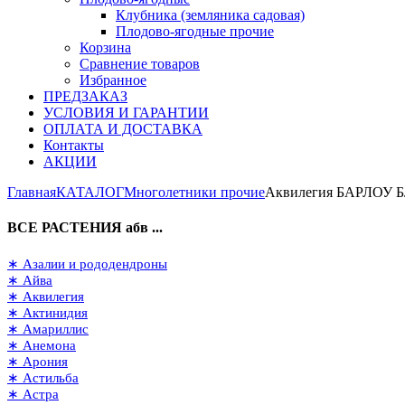
Клубника (земляника садовая)
Плодово-ягодные прочие
Корзина
Сравнение товаров
Избранное
ПРЕДЗАКАЗ
УСЛОВИЯ И ГАРАНТИИ
ОПЛАТА И ДОСТАВКА
Контакты
АКЦИИ
Главная
КАТАЛОГ
Многолетники прочие
Аквилегия БАРЛОУ 
ВСЕ РАСТЕНИЯ абв ...
∗ Азалии и рододендроны
∗ Айва
∗ Аквилегия
∗ Актинидия
∗ Амариллис
∗ Анемона
∗ Арония
∗ Астильба
∗ Астра