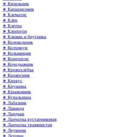
∗ Кизильник
∗ Кипарисовик
∗ Клематис
∗ Клён
∗ Клетра
∗ Клопогон
∗ Клюква и брусника
∗ Колокольчик
∗ Колхикум
∗ Кольквиция
∗ Кореопсис
∗ Кочедыжник
∗ Кровохлёбка
∗ Крокосмия
∗ Крокус
∗ Крушина
∗ Крыжовник
∗ Купальница
∗ Лабазник
∗ Лаванда
∗ Ландыш
∗ Лапчатка кустарниковая
∗ Лапчатка травянистая
∗ Леукоюм
∗ Лещина