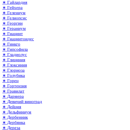
∗ Гайлардия
∗ Гейхера
∗ Гелениум
∗ Гелиопсис
∗ Георгин
∗ Гераниум
∗ Гиацинт
∗ Гиацинтоидес
∗ Гинкго
∗ Гипсофила
∗ Гладиолус
∗ Глициния
∗ Глоксиния
∗ Глориоза
∗ Голубика
∗ Горец
∗ Гортензия
∗ Гравилат
∗ Дармера
∗ Девичий виноград
∗ Дейция
∗ Дельфиниум
∗ Дербенник
∗ Дербянка
∗ Дереза