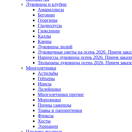
Луковицы и клубни
Амариллисы
Бегонии
Георгины
Гладиолусы
Глоксинии
Каллы
Канны
Луковицы лилий
Луковичные цветы на осень 2026. Прием зака
Нарциссы луковицы осень 2026. Прием заказо
Тюльпаны луковицы осень 2026. Прием заказо
Многолетники
Астильбы
Гейхеры
Ирисы
Лилейники
Многолетники прочие
Морозники
Пионы саженцы
Травы и папоротники
Флоксы
Хосты
Эхинацеи
Плодово-ягодные