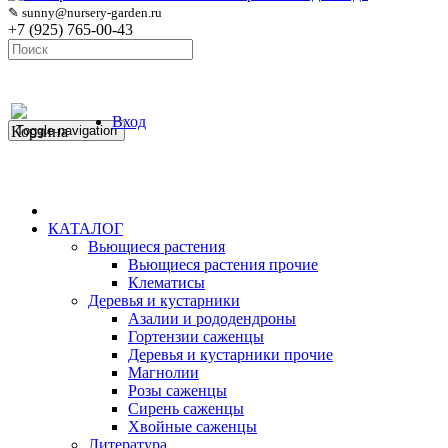
✎ sunny@nursery-garden.ru
+7 (925) 765-00-43
Вход
Корзина
Toggle navigation
КАТАЛОГ
Вьющиеся растения
Вьющиеся растения прочие
Клематисы
Деревья и кустарники
Азалии и рододендроны
Гортензии саженцы
Деревья и кустарники прочие
Магнолии
Розы саженцы
Сирень саженцы
Хвойные саженцы
Литература