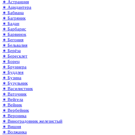
∗ Астранция
∗ Ацидантера
∗ Бабиана
∗ Багряник
∗ Бадан
∗ Барбарис
∗ Барвинок
∗ Бегония
∗ Бельвалия
∗ Берёза
∗ Бересклет
∗ Борец
∗ Бруннера
∗ Буддлея
∗ Бузина
∗ Бузульник
∗ Василистник
∗ Ваточник
∗ Вейгела
∗ Вейник
∗ Вербейник
∗ Вероника
∗ Виноградовник железистый
∗ Вишня
∗ Волжанка