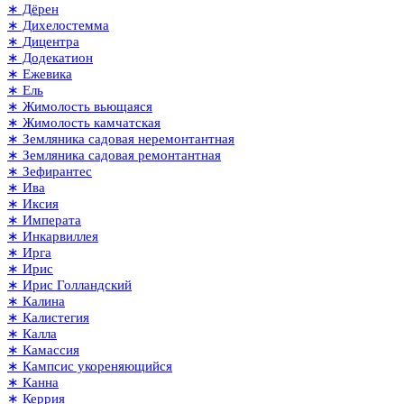
∗ Дёрен
∗ Дихелостемма
∗ Дицентра
∗ Додекатион
∗ Ежевика
∗ Ель
∗ Жимолость вьющаяся
∗ Жимолость камчатская
∗ Земляника садовая неремонтантная
∗ Земляника садовая ремонтантная
∗ Зефирантес
∗ Ива
∗ Иксия
∗ Императа
∗ Инкарвиллея
∗ Ирга
∗ Ирис
∗ Ирис Голландский
∗ Калина
∗ Калистегия
∗ Калла
∗ Камассия
∗ Кампсис укореняющийся
∗ Канна
∗ Керрия