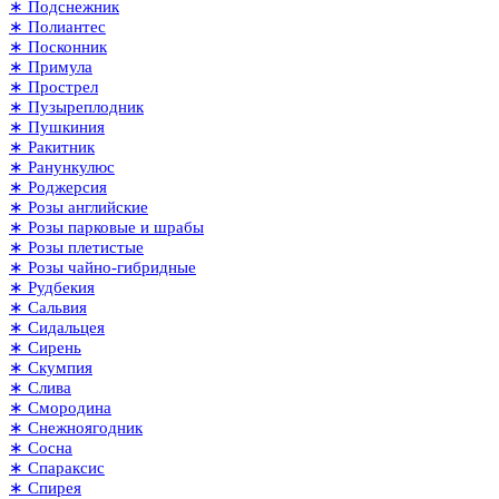
∗ Подснежник
∗ Полиантес
∗ Посконник
∗ Примула
∗ Прострел
∗ Пузыреплодник
∗ Пушкиния
∗ Ракитник
∗ Ранункулюс
∗ Роджерсия
∗ Розы английские
∗ Розы парковые и шрабы
∗ Розы плетистые
∗ Розы чайно-гибридные
∗ Рудбекия
∗ Сальвия
∗ Сидальцея
∗ Сирень
∗ Скумпия
∗ Слива
∗ Смородина
∗ Снежноягодник
∗ Сосна
∗ Спараксис
∗ Спирея