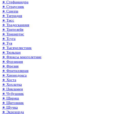
∗ Стефанандра
∗ Страусник
∗ Сцилла
∗ Тигридия
∗ Тисс
∗ Традесканция
∗ Трителейя
∗ Трициртис
∗ Тсуга
∗ Туя
∗ Тысячелистник
∗ Тюльпан
∗ Флоксы многолетние
∗ Форзиция
∗ Фрезия
∗ Фритиллярия
∗ Хионодокса
∗ Хоста
∗ Хохлатка
∗ Цикламен
∗ Чубушник
∗ Ширяш
∗ Щитовник
∗ Щучка
∗ Экзохорда