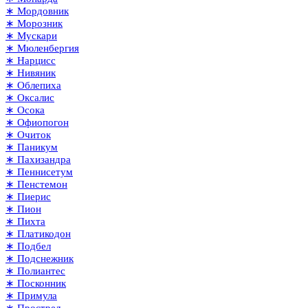
∗ Мордовник
∗ Морозник
∗ Мускари
∗ Мюленбергия
∗ Нарцисс
∗ Нивяник
∗ Облепиха
∗ Оксалис
∗ Осока
∗ Офиопогон
∗ Очиток
∗ Паникум
∗ Пахизандра
∗ Пеннисетум
∗ Пенстемон
∗ Пиерис
∗ Пион
∗ Пихта
∗ Платикодон
∗ Подбел
∗ Подснежник
∗ Полиантес
∗ Посконник
∗ Примула
∗ Прострел