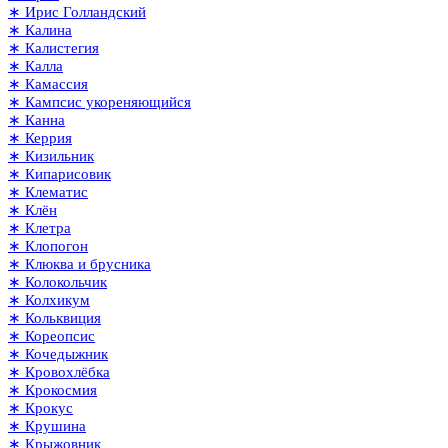
∗ Ирис Голландский
∗ Калина
∗ Калистегия
∗ Калла
∗ Камассия
∗ Кампсис укореняющийся
∗ Канна
∗ Керрия
∗ Кизильник
∗ Кипарисовик
∗ Клематис
∗ Клён
∗ Клетра
∗ Клопогон
∗ Клюква и брусника
∗ Колокольчик
∗ Колхикум
∗ Кольквиция
∗ Кореопсис
∗ Кочедыжник
∗ Кровохлёбка
∗ Крокосмия
∗ Крокус
∗ Крушина
∗ Крыжовник