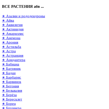
ВСЕ РАСТЕНИЯ абв ...
∗ Азалии и рододендроны
∗ Айва
∗ Аквилегия
∗ Актинидия
∗ Амариллис
∗ Анемона
∗ Арония
∗ Астильба
∗ Астра
∗ Астранция
∗ Ацидантера
∗ Бабиана
∗ Багряник
∗ Бадан
∗ Барбарис
∗ Барвинок
∗ Бегония
∗ Бельвалия
∗ Берёза
∗ Бересклет
∗ Борец
∗ Бруннера