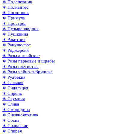
∗ Подснежник
∗ Полиантес
∗ Посконник
∗ Примула
∗ Прострел
∗ Пузыреплодник
∗ Пушкиния
∗ Ракитник
∗ Ранункулюс
∗ Роджерсия
∗ Розы английские
∗ Розы парковые и шрабы
∗ Розы плетистые
∗ Розы чайно-гибридные
∗ Рудбекия
∗ Сальвия
∗ Сидальцея
∗ Сирень
∗ Скумпия
∗ Слива
∗ Смородина
∗ Снежноягодник
∗ Сосна
∗ Спараксис
∗ Спирея