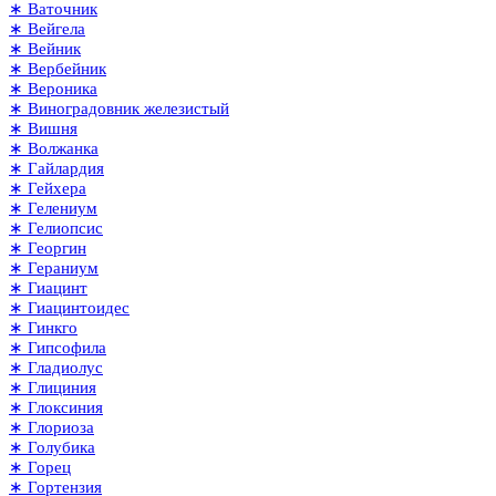
∗ Ваточник
∗ Вейгела
∗ Вейник
∗ Вербейник
∗ Вероника
∗ Виноградовник железистый
∗ Вишня
∗ Волжанка
∗ Гайлардия
∗ Гейхера
∗ Гелениум
∗ Гелиопсис
∗ Георгин
∗ Гераниум
∗ Гиацинт
∗ Гиацинтоидес
∗ Гинкго
∗ Гипсофила
∗ Гладиолус
∗ Глициния
∗ Глоксиния
∗ Глориоза
∗ Голубика
∗ Горец
∗ Гортензия