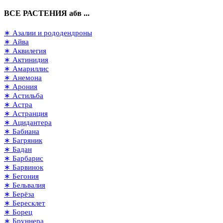
ВСЕ РАСТЕНИЯ абв ...
∗ Азалии и рододендроны
∗ Айва
∗ Аквилегия
∗ Актинидия
∗ Амариллис
∗ Анемона
∗ Арония
∗ Астильба
∗ Астра
∗ Астранция
∗ Ацидантера
∗ Бабиана
∗ Багряник
∗ Бадан
∗ Барбарис
∗ Барвинок
∗ Бегония
∗ Бельвалия
∗ Берёза
∗ Бересклет
∗ Борец
∗ Бруннера