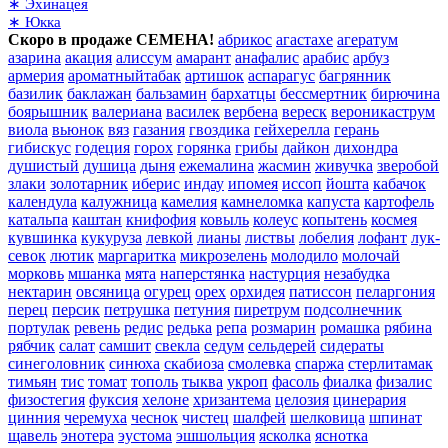
∗ Эхинацея
∗ Юкка
Скоро в продаже СЕМЕНА!
абрикос
агастахе
агератум
азарина
акация
алиссум
амарант
анафалис
арабис
арбуз
армерия
ароматныйтабак
артишок
аспарагус
багрянник
базилик
баклажан
бальзамин
бархатцы
бессмертник
бирючина
боярышник
валериана
василек
вербена
вереск
вероникаструм
виола
вьюнок
вяз
газания
гвоздика
гейхерелла
герань
гибискус
годеция
горох
горянка
грибы
дайкон
дихондра
душистый
душица
дыня
ежемалина
жасмин
живучка
зверобой
злаки
золотарник
иберис
индау
ипомея
иссоп
йошта
кабачок
календула
калужница
камелия
камнеломка
капуста
картофель
катальпа
каштан
книфофия
ковыль
колеус
копытень
космея
кувшинка
кукуруза
левкой
лианы
листвы
лобелия
лофант
лук-
севок
лютик
маргаритка
микрозелень
молодило
молочай
морковь
мшанка
мята
наперстянка
настурция
незабудка
нектарин
овсяница
огурец
орех
орхидея
патиссон
пеларгония
перец
персик
петрушка
петуния
пиретрум
подсолнечник
портулак
ревень
редис
редька
репа
розмарин
ромашка
рябина
рябчик
салат
самшит
свекла
седум
сельдерей
сидераты
синеголовник
синюха
скабиоза
смолевка
спаржа
стерлитамак
тимьян
тис
томат
тополь
тыква
укроп
фасоль
фиалка
физалис
физостегия
фуксия
хелоне
хризантема
целозия
цинерария
цинния
черемуха
чеснок
чистец
шалфей
шелковица
шпинат
щавель
энотера
эустома
эшшольция
ясколка
яснотка