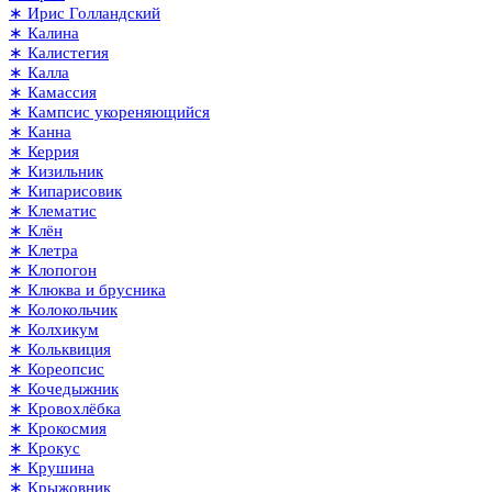
∗ Ирис Голландский
∗ Калина
∗ Калистегия
∗ Калла
∗ Камассия
∗ Кампсис укореняющийся
∗ Канна
∗ Керрия
∗ Кизильник
∗ Кипарисовик
∗ Клематис
∗ Клён
∗ Клетра
∗ Клопогон
∗ Клюква и брусника
∗ Колокольчик
∗ Колхикум
∗ Кольквиция
∗ Кореопсис
∗ Кочедыжник
∗ Кровохлёбка
∗ Крокосмия
∗ Крокус
∗ Крушина
∗ Крыжовник