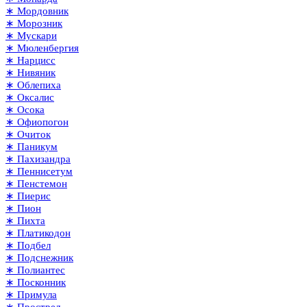
∗ Мордовник
∗ Морозник
∗ Мускари
∗ Мюленбергия
∗ Нарцисс
∗ Нивяник
∗ Облепиха
∗ Оксалис
∗ Осока
∗ Офиопогон
∗ Очиток
∗ Паникум
∗ Пахизандра
∗ Пеннисетум
∗ Пенстемон
∗ Пиерис
∗ Пион
∗ Пихта
∗ Платикодон
∗ Подбел
∗ Подснежник
∗ Полиантес
∗ Посконник
∗ Примула
∗ Прострел