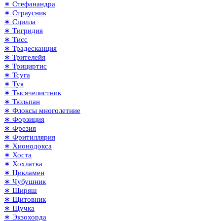
∗ Стефанандра
∗ Страусник
∗ Сцилла
∗ Тигридия
∗ Тисс
∗ Традесканция
∗ Трителейя
∗ Трициртис
∗ Тсуга
∗ Туя
∗ Тысячелистник
∗ Тюльпан
∗ Флоксы многолетние
∗ Форзиция
∗ Фрезия
∗ Фритиллярия
∗ Хионодокса
∗ Хоста
∗ Хохлатка
∗ Цикламен
∗ Чубушник
∗ Ширяш
∗ Щитовник
∗ Щучка
∗ Экзохорда