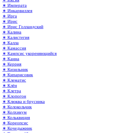
∗ Иксия
∗ Императа
∗ Инкарвиллея
∗ Ирга
∗ Ирис
∗ Ирис Голландский
∗ Калина
∗ Калистегия
∗ Калла
∗ Камассия
∗ Кампсис укореняющийся
∗ Канна
∗ Керрия
∗ Кизильник
∗ Кипарисовик
∗ Клематис
∗ Клён
∗ Клетра
∗ Клопогон
∗ Клюква и брусника
∗ Колокольчик
∗ Колхикум
∗ Кольквиция
∗ Кореопсис
∗ Кочедыжник