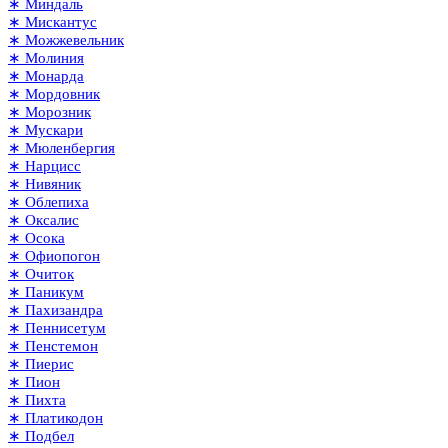
∗ Миндаль
∗ Мискантус
∗ Можжевельник
∗ Молиния
∗ Монарда
∗ Мордовник
∗ Морозник
∗ Мускари
∗ Мюленбергия
∗ Нарцисс
∗ Нивяник
∗ Облепиха
∗ Оксалис
∗ Осока
∗ Офиопогон
∗ Очиток
∗ Паникум
∗ Пахизандра
∗ Пеннисетум
∗ Пенстемон
∗ Пиерис
∗ Пион
∗ Пихта
∗ Платикодон
∗ Подбел