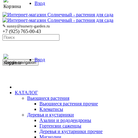
Вход
Корзина
✎ sunny@nursery-garden.ru
+7 (925) 765-00-43
Вход
Корзина
Toggle navigation
КАТАЛОГ
Вьющиеся растения
Вьющиеся растения прочие
Клематисы
Деревья и кустарники
Азалии и рододендроны
Гортензии саженцы
Деревья и кустарники прочие
Магнолии