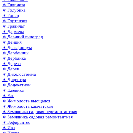
∗ Глориоза
∗ Голубика
∗ Горец
∗ Гортензия
∗ Гравилат
∗ Дармера
∗ Девичий виноград
∗ Дейция
∗ Дельфиниум
∗ Дербенник
∗ Дербянка
∗ Дереза
∗ Дёрен
∗ Дихелостемма
∗ Дицентра
∗ Додекатион
∗ Ежевика
∗ Ель
∗ Жимолость вьющаяся
∗ Жимолость камчатская
∗ Земляника садовая неремонтантная
∗ Земляника садовая ремонтантная
∗ Зефирантес
∗ Ива