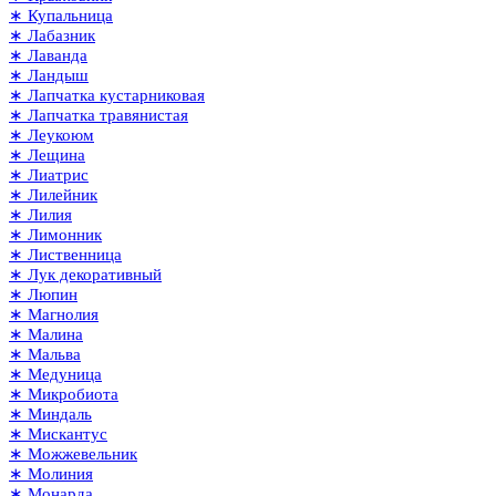
∗ Купальница
∗ Лабазник
∗ Лаванда
∗ Ландыш
∗ Лапчатка кустарниковая
∗ Лапчатка травянистая
∗ Леукоюм
∗ Лещина
∗ Лиатрис
∗ Лилейник
∗ Лилия
∗ Лимонник
∗ Лиственница
∗ Лук декоративный
∗ Люпин
∗ Магнолия
∗ Малина
∗ Мальва
∗ Медуница
∗ Микробиота
∗ Миндаль
∗ Мискантус
∗ Можжевельник
∗ Молиния
∗ Монарда