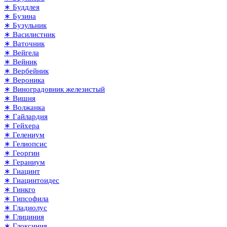
∗ Буддлея
∗ Бузина
∗ Бузульник
∗ Василистник
∗ Ваточник
∗ Вейгела
∗ Вейник
∗ Вербейник
∗ Вероника
∗ Виноградовник железистый
∗ Вишня
∗ Волжанка
∗ Гайлардия
∗ Гейхера
∗ Гелениум
∗ Гелиопсис
∗ Георгин
∗ Гераниум
∗ Гиацинт
∗ Гиацинтоидес
∗ Гинкго
∗ Гипсофила
∗ Гладиолус
∗ Глициния
∗ Глоксиния