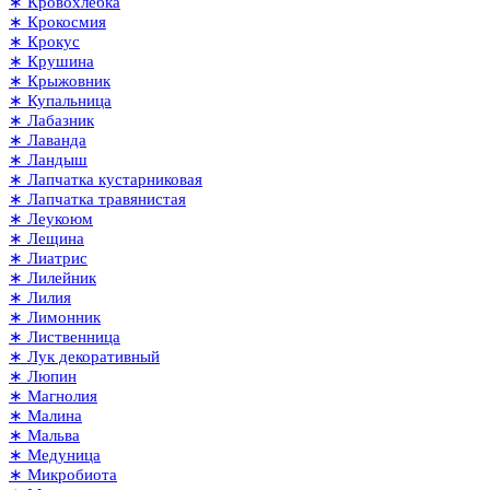
∗ Кровохлёбка
∗ Крокосмия
∗ Крокус
∗ Крушина
∗ Крыжовник
∗ Купальница
∗ Лабазник
∗ Лаванда
∗ Ландыш
∗ Лапчатка кустарниковая
∗ Лапчатка травянистая
∗ Леукоюм
∗ Лещина
∗ Лиатрис
∗ Лилейник
∗ Лилия
∗ Лимонник
∗ Лиственница
∗ Лук декоративный
∗ Люпин
∗ Магнолия
∗ Малина
∗ Мальва
∗ Медуница
∗ Микробиота