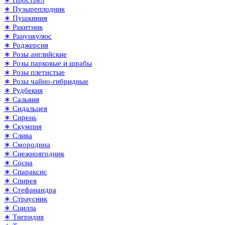
∗ Пузыреплодник
∗ Пушкиния
∗ Ракитник
∗ Ранункулюс
∗ Роджерсия
∗ Розы английские
∗ Розы парковые и шрабы
∗ Розы плетистые
∗ Розы чайно-гибридные
∗ Рудбекия
∗ Сальвия
∗ Сидальцея
∗ Сирень
∗ Скумпия
∗ Слива
∗ Смородина
∗ Снежноягодник
∗ Сосна
∗ Спараксис
∗ Спирея
∗ Стефанандра
∗ Страусник
∗ Сцилла
∗ Тигридия