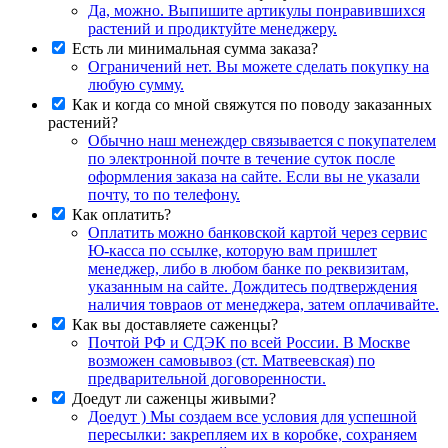
Да, можно. Выпишите артикулы понравившихся
растений и продиктуйте менеджеру.
Есть ли минимальная сумма заказа?
Ограничений нет. Вы можете сделать покупку на
любую сумму.
Как и когда со мной свяжутся по поводу заказанных
растений?
Обычно наш менеждер связывается с покупателем
по электронной почте в течение суток после
оформления заказа на сайте. Если вы не указали
почту, то по телефону.
Как оплатить?
Оплатить можно банковской картой через сервис
Ю-касса по ссылке, которую вам пришлет
менеджер, либо в любом банке по реквизитам,
указанным на сайте. Дождитесь подтверждения
наличия товраов от менеджера, затем оплачивайте.
Как вы доставляете саженцы?
Почтой РФ и СДЭК по всей России. В Москве
возможен самовывоз (ст. Матвеевская) по
предварительной договоренности.
Доедут ли саженцы живыми?
Доедут ) Мы создаем все условия для успешной
пересылки: закрепляем их в коробке, сохраняем