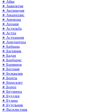
∗ Айва
∗ Аквилегия
∗ Актинидия
∗ Амариллис
∗ Анемона
∗ Арония
∗ Астильба
∗ Астра
∗ Астранция
∗ Ацидантера
∗ Бабиана
∗ Багряник
∗ Бадан
∗ Барбарис
∗ Барвинок
∗ Бегония
∗ Бельвалия
∗ Берёза
∗ Бересклет
∗ Борец
∗ Бруннера
∗ Буддлея
∗ Бузина
∗ Бузульник
∗ Василистник