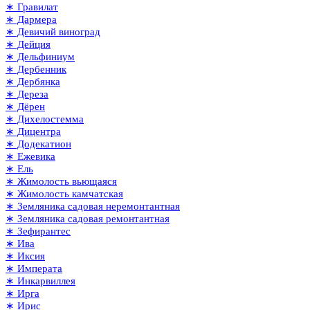
∗ Гравилат
∗ Дармера
∗ Девичий виноград
∗ Дейция
∗ Дельфиниум
∗ Дербенник
∗ Дербянка
∗ Дереза
∗ Дёрен
∗ Дихелостемма
∗ Дицентра
∗ Додекатион
∗ Ежевика
∗ Ель
∗ Жимолость вьющаяся
∗ Жимолость камчатская
∗ Земляника садовая неремонтантная
∗ Земляника садовая ремонтантная
∗ Зефирантес
∗ Ива
∗ Иксия
∗ Императа
∗ Инкарвиллея
∗ Ирга
∗ Ирис