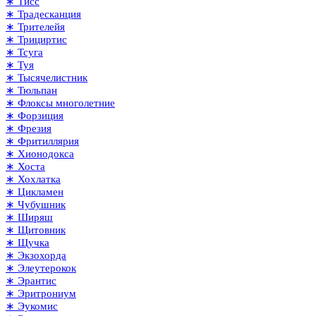
∗ Тисс
∗ Традесканция
∗ Трителейя
∗ Трициртис
∗ Тсуга
∗ Туя
∗ Тысячелистник
∗ Тюльпан
∗ Флоксы многолетние
∗ Форзиция
∗ Фрезия
∗ Фритиллярия
∗ Хионодокса
∗ Хоста
∗ Хохлатка
∗ Цикламен
∗ Чубушник
∗ Ширяш
∗ Щитовник
∗ Щучка
∗ Экзохорда
∗ Элеутерокок
∗ Эрантис
∗ Эритрониум
∗ Эукомис