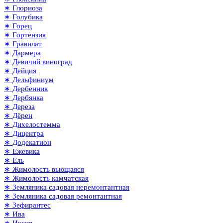
∗ Глориоза
∗ Голубика
∗ Горец
∗ Гортензия
∗ Гравилат
∗ Дармера
∗ Девичий виноград
∗ Дейция
∗ Дельфиниум
∗ Дербенник
∗ Дербянка
∗ Дереза
∗ Дёрен
∗ Дихелостемма
∗ Дицентра
∗ Додекатион
∗ Ежевика
∗ Ель
∗ Жимолость вьющаяся
∗ Жимолость камчатская
∗ Земляника садовая неремонтантная
∗ Земляника садовая ремонтантная
∗ Зефирантес
∗ Ива