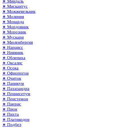
∗ Миндаль
∗ Мискантус
∗ Можжевельник
∗ Молиния
∗ Монарда
∗ Мордовник
∗ Морозник
∗ Мускари
∗ Мюленбергия
∗ Нарцисс
∗ Нивяник
∗ Облепиха
∗ Оксалис
∗ Осока
∗ Офиопогон
∗ Очиток
∗ Паникум
∗ Пахизандра
∗ Пеннисетум
∗ Пенстемон
∗ Пиерис
∗ Пион
∗ Пихта
∗ Платикодон
∗ Подбел