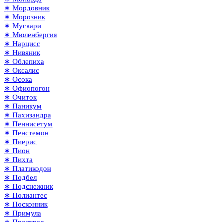
∗ Мордовник
∗ Морозник
∗ Мускари
∗ Мюленбергия
∗ Нарцисс
∗ Нивяник
∗ Облепиха
∗ Оксалис
∗ Осока
∗ Офиопогон
∗ Очиток
∗ Паникум
∗ Пахизандра
∗ Пеннисетум
∗ Пенстемон
∗ Пиерис
∗ Пион
∗ Пихта
∗ Платикодон
∗ Подбел
∗ Подснежник
∗ Полиантес
∗ Посконник
∗ Примула
∗ Прострел