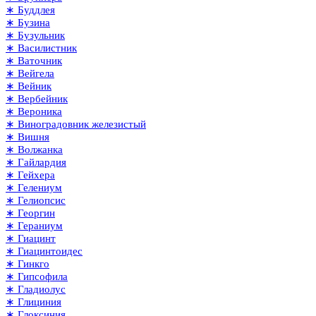
∗ Буддлея
∗ Бузина
∗ Бузульник
∗ Василистник
∗ Ваточник
∗ Вейгела
∗ Вейник
∗ Вербейник
∗ Вероника
∗ Виноградовник железистый
∗ Вишня
∗ Волжанка
∗ Гайлардия
∗ Гейхера
∗ Гелениум
∗ Гелиопсис
∗ Георгин
∗ Гераниум
∗ Гиацинт
∗ Гиацинтоидес
∗ Гинкго
∗ Гипсофила
∗ Гладиолус
∗ Глициния
∗ Глоксиния