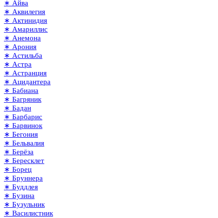
∗ Айва
∗ Аквилегия
∗ Актинидия
∗ Амариллис
∗ Анемона
∗ Арония
∗ Астильба
∗ Астра
∗ Астранция
∗ Ацидантера
∗ Бабиана
∗ Багряник
∗ Бадан
∗ Барбарис
∗ Барвинок
∗ Бегония
∗ Бельвалия
∗ Берёза
∗ Бересклет
∗ Борец
∗ Бруннера
∗ Буддлея
∗ Бузина
∗ Бузульник
∗ Василистник