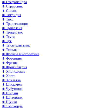
∗ Стефанандра
∗ Страусник
∗ Сцилла
∗ Тигридия
∗ Тисс
∗ Традесканция
∗ Трителейя
∗ Трициртис
∗ Тсуга
∗ Туя
∗ Тысячелистник
∗ Тюльпан
∗ Флоксы многолетние
∗ Форзиция
∗ Фрезия
∗ Фритиллярия
∗ Хионодокса
∗ Хоста
∗ Хохлатка
∗ Цикламен
∗ Чубушник
∗ Ширяш
∗ Щитовник
∗ Щучка
∗ Экзохорда