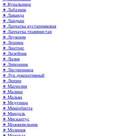
∗ Купальница
∗ Лабазник
∗ Лаванда
∗ Ландыш
∗ Лапчатка кустарниковая
∗ Лапчатка травянистая
∗ Леукоюм
∗ Лещина
∗ Лиатрис
∗ Лилейник
∗ Лилия
∗ Лимонник
∗ Лиственница
∗ Лук декоративный
∗ Люпин
∗ Магнолия
∗ Малина
∗ Мальва
∗ Медуница
∗ Микробиота
∗ Миндаль
∗ Мискантус
∗ Можжевельник
∗ Молиния
∗ Монарда