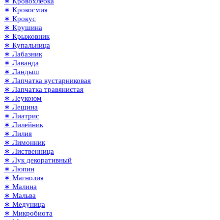
∗ Кровохлёбка
∗ Крокосмия
∗ Крокус
∗ Крушина
∗ Крыжовник
∗ Купальница
∗ Лабазник
∗ Лаванда
∗ Ландыш
∗ Лапчатка кустарниковая
∗ Лапчатка травянистая
∗ Леукоюм
∗ Лещина
∗ Лиатрис
∗ Лилейник
∗ Лилия
∗ Лимонник
∗ Лиственница
∗ Лук декоративный
∗ Люпин
∗ Магнолия
∗ Малина
∗ Мальва
∗ Медуница
∗ Микробиота