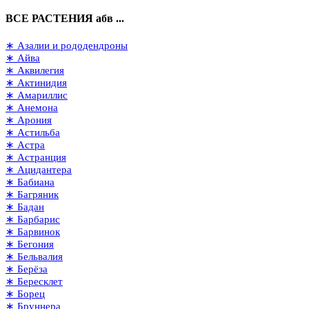
ВСЕ РАСТЕНИЯ абв ...
∗ Азалии и рододендроны
∗ Айва
∗ Аквилегия
∗ Актинидия
∗ Амариллис
∗ Анемона
∗ Арония
∗ Астильба
∗ Астра
∗ Астранция
∗ Ацидантера
∗ Бабиана
∗ Багряник
∗ Бадан
∗ Барбарис
∗ Барвинок
∗ Бегония
∗ Бельвалия
∗ Берёза
∗ Бересклет
∗ Борец
∗ Бруннера