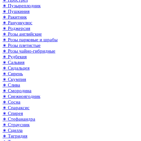
∗ Пузыреплодник
∗ Пушкиния
∗ Ракитник
∗ Ранункулюс
∗ Роджерсия
∗ Розы английские
∗ Розы парковые и шрабы
∗ Розы плетистые
∗ Розы чайно-гибридные
∗ Рудбекия
∗ Сальвия
∗ Сидальцея
∗ Сирень
∗ Скумпия
∗ Слива
∗ Смородина
∗ Снежноягодник
∗ Сосна
∗ Спараксис
∗ Спирея
∗ Стефанандра
∗ Страусник
∗ Сцилла
∗ Тигридия