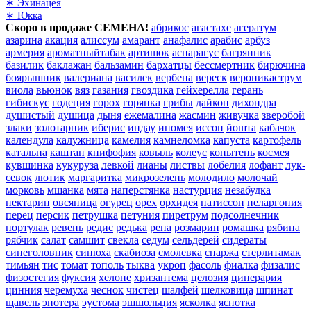
∗ Эхинацея
∗ Юкка
Скоро в продаже СЕМЕНА!
абрикос
агастахе
агератум
азарина
акация
алиссум
амарант
анафалис
арабис
арбуз
армерия
ароматныйтабак
артишок
аспарагус
багрянник
базилик
баклажан
бальзамин
бархатцы
бессмертник
бирючина
боярышник
валериана
василек
вербена
вереск
вероникаструм
виола
вьюнок
вяз
газания
гвоздика
гейхерелла
герань
гибискус
годеция
горох
горянка
грибы
дайкон
дихондра
душистый
душица
дыня
ежемалина
жасмин
живучка
зверобой
злаки
золотарник
иберис
индау
ипомея
иссоп
йошта
кабачок
календула
калужница
камелия
камнеломка
капуста
картофель
катальпа
каштан
книфофия
ковыль
колеус
копытень
космея
кувшинка
кукуруза
левкой
лианы
листвы
лобелия
лофант
лук-
севок
лютик
маргаритка
микрозелень
молодило
молочай
морковь
мшанка
мята
наперстянка
настурция
незабудка
нектарин
овсяница
огурец
орех
орхидея
патиссон
пеларгония
перец
персик
петрушка
петуния
пиретрум
подсолнечник
портулак
ревень
редис
редька
репа
розмарин
ромашка
рябина
рябчик
салат
самшит
свекла
седум
сельдерей
сидераты
синеголовник
синюха
скабиоза
смолевка
спаржа
стерлитамак
тимьян
тис
томат
тополь
тыква
укроп
фасоль
фиалка
физалис
физостегия
фуксия
хелоне
хризантема
целозия
цинерария
цинния
черемуха
чеснок
чистец
шалфей
шелковица
шпинат
щавель
энотера
эустома
эшшольция
ясколка
яснотка