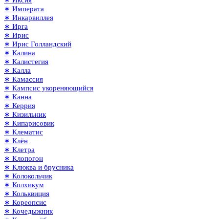
∗ Иксия
∗ Императа
∗ Инкарвиллея
∗ Ирга
∗ Ирис
∗ Ирис Голландский
∗ Калина
∗ Калистегия
∗ Калла
∗ Камассия
∗ Кампсис укореняющийся
∗ Канна
∗ Керрия
∗ Кизильник
∗ Кипарисовик
∗ Клематис
∗ Клён
∗ Клетра
∗ Клопогон
∗ Клюква и брусника
∗ Колокольчик
∗ Колхикум
∗ Кольквиция
∗ Кореопсис
∗ Кочедыжник