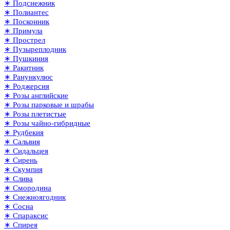
∗ Подснежник
∗ Полиантес
∗ Посконник
∗ Примула
∗ Прострел
∗ Пузыреплодник
∗ Пушкиния
∗ Ракитник
∗ Ранункулюс
∗ Роджерсия
∗ Розы английские
∗ Розы парковые и шрабы
∗ Розы плетистые
∗ Розы чайно-гибридные
∗ Рудбекия
∗ Сальвия
∗ Сидальцея
∗ Сирень
∗ Скумпия
∗ Слива
∗ Смородина
∗ Снежноягодник
∗ Сосна
∗ Спараксис
∗ Спирея