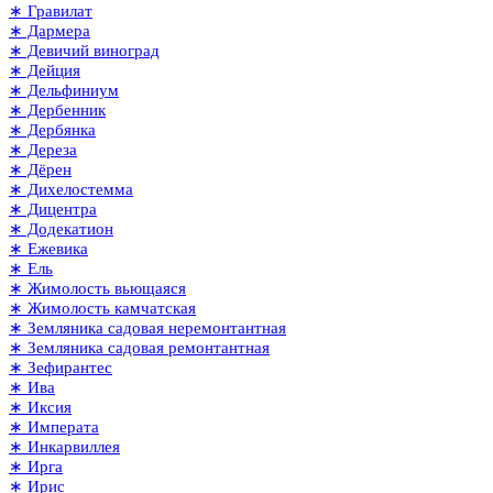
∗ Гравилат
∗ Дармера
∗ Девичий виноград
∗ Дейция
∗ Дельфиниум
∗ Дербенник
∗ Дербянка
∗ Дереза
∗ Дёрен
∗ Дихелостемма
∗ Дицентра
∗ Додекатион
∗ Ежевика
∗ Ель
∗ Жимолость вьющаяся
∗ Жимолость камчатская
∗ Земляника садовая неремонтантная
∗ Земляника садовая ремонтантная
∗ Зефирантес
∗ Ива
∗ Иксия
∗ Императа
∗ Инкарвиллея
∗ Ирга
∗ Ирис