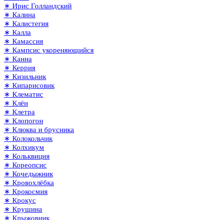
∗ Ирис Голландский
∗ Калина
∗ Калистегия
∗ Калла
∗ Камассия
∗ Кампсис укореняющийся
∗ Канна
∗ Керрия
∗ Кизильник
∗ Кипарисовик
∗ Клематис
∗ Клён
∗ Клетра
∗ Клопогон
∗ Клюква и брусника
∗ Колокольчик
∗ Колхикум
∗ Кольквиция
∗ Кореопсис
∗ Кочедыжник
∗ Кровохлёбка
∗ Крокосмия
∗ Крокус
∗ Крушина
∗ Крыжовник