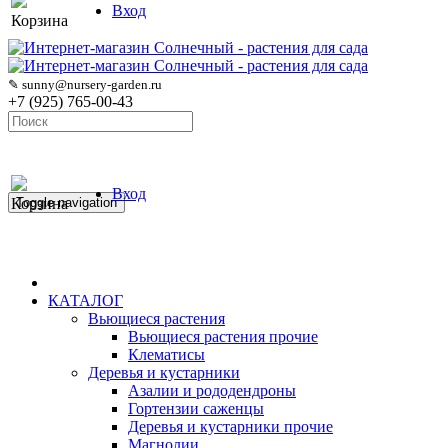
Вход
Корзина
✎ sunny@nursery-garden.ru
+7 (925) 765-00-43
Вход
Корзина
Toggle navigation
КАТАЛОГ
Вьющиеся растения
Вьющиеся растения прочие
Клематисы
Деревья и кустарники
Азалии и рододендроны
Гортензии саженцы
Деревья и кустарники прочие
Магнолии