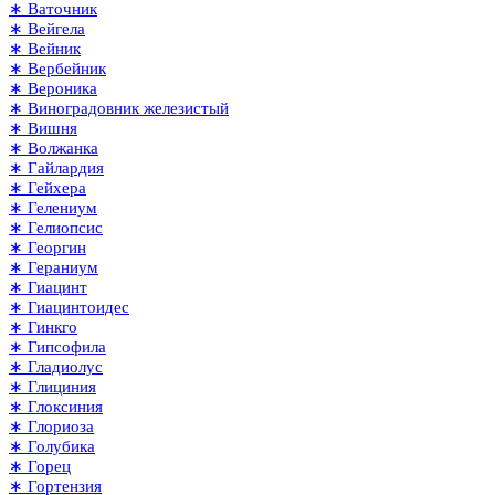
∗ Ваточник
∗ Вейгела
∗ Вейник
∗ Вербейник
∗ Вероника
∗ Виноградовник железистый
∗ Вишня
∗ Волжанка
∗ Гайлардия
∗ Гейхера
∗ Гелениум
∗ Гелиопсис
∗ Георгин
∗ Гераниум
∗ Гиацинт
∗ Гиацинтоидес
∗ Гинкго
∗ Гипсофила
∗ Гладиолус
∗ Глициния
∗ Глоксиния
∗ Глориоза
∗ Голубика
∗ Горец
∗ Гортензия