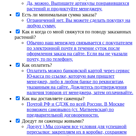
Да, можно. Выпишите артикулы понравившихся
растений и продиктуйте менеджеру.
Есть ли минимальная сумма заказа?
Ограничений нет. Вы можете сделать покупку на
любую сумму.
Как и когда со мной свяжутся по поводу заказанных
растений?
Обычно наш менеждер связывается с покупателем
по электронной почте в течение суток после
оформления заказа на сайте. Если вы не указали
почту, то по телефону.
Как оплатить?
Оплатить можно банковской картой через сервис
Ю-касса по ссылке, которую вам пришлет
менеджер, либо в любом банке по реквизитам,
указанным на сайте. Дождитесь подтверждения
наличия товраов от менеджера, затем оплачивайте.
Как вы доставляете саженцы?
Почтой РФ и СДЭК по всей России. В Москве
возможен самовывоз (ст. Матвеевская) по
предварительной договоренности.
Доедут ли саженцы живыми?
Доедут ) Мы создаем все условия для успешной
пересылки: закрепляем их в коробке, сохраняем