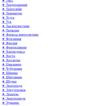
∗ Тисс
∗ Традесканция
∗ Трителейя
∗ Трициртис
∗ Тсуга
∗ Туя
∗ Тысячелистник
∗ Тюльпан
∗ Флоксы многолетние
∗ Форзиция
∗ Фрезия
∗ Фритиллярия
∗ Хионодокса
∗ Хоста
∗ Хохлатка
∗ Цикламен
∗ Чубушник
∗ Ширяш
∗ Щитовник
∗ Щучка
∗ Экзохорда
∗ Элеутерокок
∗ Эрантис
∗ Эритрониум
∗ Эукомис