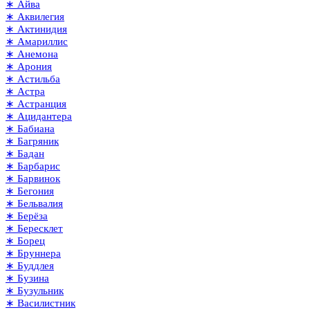
∗ Айва
∗ Аквилегия
∗ Актинидия
∗ Амариллис
∗ Анемона
∗ Арония
∗ Астильба
∗ Астра
∗ Астранция
∗ Ацидантера
∗ Бабиана
∗ Багряник
∗ Бадан
∗ Барбарис
∗ Барвинок
∗ Бегония
∗ Бельвалия
∗ Берёза
∗ Бересклет
∗ Борец
∗ Бруннера
∗ Буддлея
∗ Бузина
∗ Бузульник
∗ Василистник