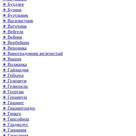
∗ Буддлея
∗ Бузина
∗ Бузульник
∗ Василистник
∗ Ваточник
∗ Вейгела
∗ Вейник
∗ Вербейник
∗ Вероника
∗ Виноградовник железистый
∗ Вишня
∗ Волжанка
∗ Гайлардия
∗ Гейхера
∗ Гелениум
∗ Гелиопсис
∗ Георгин
∗ Гераниум
∗ Гиацинт
∗ Гиацинтоидес
∗ Гинкго
∗ Гипсофила
∗ Гладиолус
∗ Глициния
∗ Глоксиния