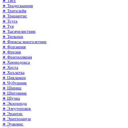
∗ Тисс
∗ Традесканция
∗ Трителейя
∗ Трициртис
∗ Тсуга
∗ Туя
∗ Тысячелистник
∗ Тюльпан
∗ Флоксы многолетние
∗ Форзиция
∗ Фрезия
∗ Фритиллярия
∗ Хионодокса
∗ Хоста
∗ Хохлатка
∗ Цикламен
∗ Чубушник
∗ Ширяш
∗ Щитовник
∗ Щучка
∗ Экзохорда
∗ Элеутерокок
∗ Эрантис
∗ Эритрониум
∗ Эукомис