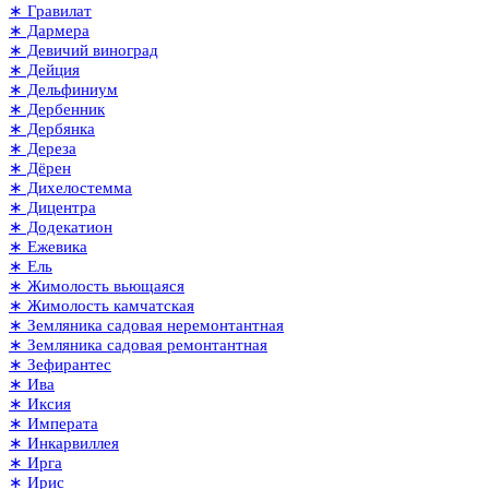
∗ Гравилат
∗ Дармера
∗ Девичий виноград
∗ Дейция
∗ Дельфиниум
∗ Дербенник
∗ Дербянка
∗ Дереза
∗ Дёрен
∗ Дихелостемма
∗ Дицентра
∗ Додекатион
∗ Ежевика
∗ Ель
∗ Жимолость вьющаяся
∗ Жимолость камчатская
∗ Земляника садовая неремонтантная
∗ Земляника садовая ремонтантная
∗ Зефирантес
∗ Ива
∗ Иксия
∗ Императа
∗ Инкарвиллея
∗ Ирга
∗ Ирис