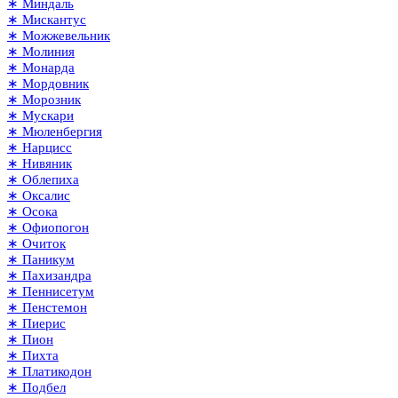
∗ Миндаль
∗ Мискантус
∗ Можжевельник
∗ Молиния
∗ Монарда
∗ Мордовник
∗ Морозник
∗ Мускари
∗ Мюленбергия
∗ Нарцисс
∗ Нивяник
∗ Облепиха
∗ Оксалис
∗ Осока
∗ Офиопогон
∗ Очиток
∗ Паникум
∗ Пахизандра
∗ Пеннисетум
∗ Пенстемон
∗ Пиерис
∗ Пион
∗ Пихта
∗ Платикодон
∗ Подбел