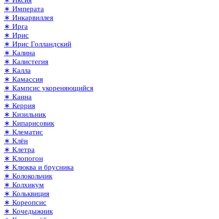
∗ Иксия
∗ Императа
∗ Инкарвиллея
∗ Ирга
∗ Ирис
∗ Ирис Голландский
∗ Калина
∗ Калистегия
∗ Калла
∗ Камассия
∗ Кампсис укореняющийся
∗ Канна
∗ Керрия
∗ Кизильник
∗ Кипарисовик
∗ Клематис
∗ Клён
∗ Клетра
∗ Клопогон
∗ Клюква и брусника
∗ Колокольчик
∗ Колхикум
∗ Кольквиция
∗ Кореопсис
∗ Кочедыжник