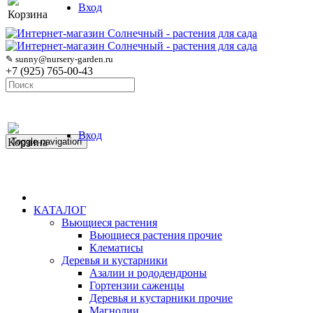
Вход
Корзина
✎ sunny@nursery-garden.ru
+7 (925) 765-00-43
Вход
Корзина
Toggle navigation
КАТАЛОГ
Вьющиеся растения
Вьющиеся растения прочие
Клематисы
Деревья и кустарники
Азалии и рододендроны
Гортензии саженцы
Деревья и кустарники прочие
Магнолии