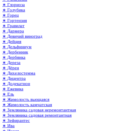
∗ Глориоза
∗ Голубика
∗ Горец
∗ Гортензия
∗ Гравилат
∗ Дармера
∗ Девичий виноград
∗ Дейция
∗ Дельфиниум
∗ Дербенник
∗ Дербянка
∗ Дереза
∗ Дёрен
∗ Дихелостемма
∗ Дицентра
∗ Додекатион
∗ Ежевика
∗ Ель
∗ Жимолость вьющаяся
∗ Жимолость камчатская
∗ Земляника садовая неремонтантная
∗ Земляника садовая ремонтантная
∗ Зефирантес
∗ Ива