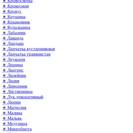
∗ Кровохлёбка
∗ Крокосмия
∗ Крокус
∗ Крушина
∗ Крыжовник
∗ Купальница
∗ Лабазник
∗ Лаванда
∗ Ландыш
∗ Лапчатка кустарниковая
∗ Лапчатка травянистая
∗ Леукоюм
∗ Лещина
∗ Лиатрис
∗ Лилейник
∗ Лилия
∗ Лимонник
∗ Лиственница
∗ Лук декоративный
∗ Люпин
∗ Магнолия
∗ Малина
∗ Мальва
∗ Медуница
∗ Микробиота