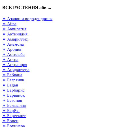
ВСЕ РАСТЕНИЯ абв ...
∗ Азалии и рододендроны
∗ Айва
∗ Аквилегия
∗ Актинидия
∗ Амариллис
∗ Анемона
∗ Арония
∗ Астильба
∗ Астра
∗ Астранция
∗ Ацидантера
∗ Бабиана
∗ Багряник
∗ Бадан
∗ Барбарис
∗ Барвинок
∗ Бегония
∗ Бельвалия
∗ Берёза
∗ Бересклет
∗ Борец
∗ Бруннера