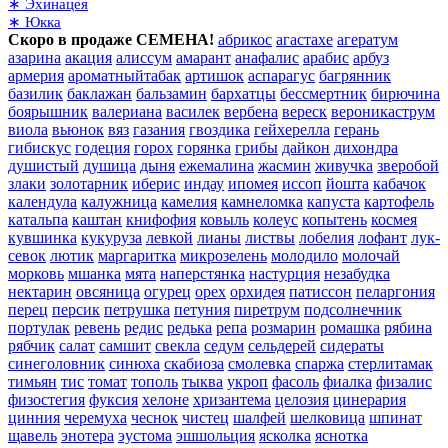
∗ Эхинацея
∗ Юкка
Скоро в продаже СЕМЕНА!
абрикос
агастахе
агератум
азарина
акация
алиссум
амарант
анафалис
арабис
арбуз
армерия
ароматныйтабак
артишок
аспарагус
багрянник
базилик
баклажан
бальзамин
бархатцы
бессмертник
бирючина
боярышник
валериана
василек
вербена
вереск
вероникаструм
виола
вьюнок
вяз
газания
гвоздика
гейхерелла
герань
гибискус
годеция
горох
горянка
грибы
дайкон
дихондра
душистый
душица
дыня
ежемалина
жасмин
живучка
зверобой
злаки
золотарник
иберис
индау
ипомея
иссоп
йошта
кабачок
календула
калужница
камелия
камнеломка
капуста
картофель
катальпа
каштан
книфофия
ковыль
колеус
копытень
космея
кувшинка
кукуруза
левкой
лианы
листвы
лобелия
лофант
лук-
севок
лютик
маргаритка
микрозелень
молодило
молочай
морковь
мшанка
мята
наперстянка
настурция
незабудка
нектарин
овсяница
огурец
орех
орхидея
патиссон
пеларгония
перец
персик
петрушка
петуния
пиретрум
подсолнечник
портулак
ревень
редис
редька
репа
розмарин
ромашка
рябина
рябчик
салат
самшит
свекла
седум
сельдерей
сидераты
синеголовник
синюха
скабиоза
смолевка
спаржа
стерлитамак
тимьян
тис
томат
тополь
тыква
укроп
фасоль
фиалка
физалис
физостегия
фуксия
хелоне
хризантема
целозия
цинерария
цинния
черемуха
чеснок
чистец
шалфей
шелковица
шпинат
щавель
энотера
эустома
эшшольция
ясколка
яснотка