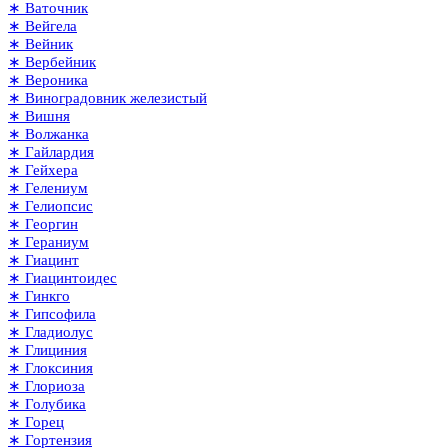
∗ Ваточник
∗ Вейгела
∗ Вейник
∗ Вербейник
∗ Вероника
∗ Виноградовник железистый
∗ Вишня
∗ Волжанка
∗ Гайлардия
∗ Гейхера
∗ Гелениум
∗ Гелиопсис
∗ Георгин
∗ Гераниум
∗ Гиацинт
∗ Гиацинтоидес
∗ Гинкго
∗ Гипсофила
∗ Гладиолус
∗ Глициния
∗ Глоксиния
∗ Глориоза
∗ Голубика
∗ Горец
∗ Гортензия