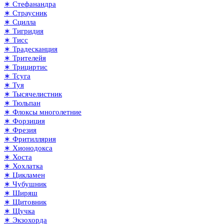
∗ Стефанандра
∗ Страусник
∗ Сцилла
∗ Тигридия
∗ Тисс
∗ Традесканция
∗ Трителейя
∗ Трициртис
∗ Тсуга
∗ Туя
∗ Тысячелистник
∗ Тюльпан
∗ Флоксы многолетние
∗ Форзиция
∗ Фрезия
∗ Фритиллярия
∗ Хионодокса
∗ Хоста
∗ Хохлатка
∗ Цикламен
∗ Чубушник
∗ Ширяш
∗ Щитовник
∗ Щучка
∗ Экзохорда