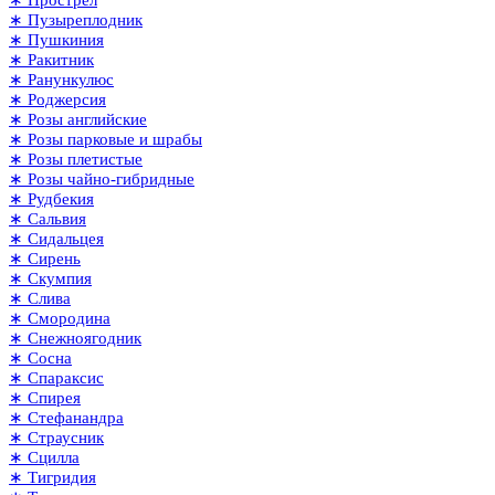
∗ Пузыреплодник
∗ Пушкиния
∗ Ракитник
∗ Ранункулюс
∗ Роджерсия
∗ Розы английские
∗ Розы парковые и шрабы
∗ Розы плетистые
∗ Розы чайно-гибридные
∗ Рудбекия
∗ Сальвия
∗ Сидальцея
∗ Сирень
∗ Скумпия
∗ Слива
∗ Смородина
∗ Снежноягодник
∗ Сосна
∗ Спараксис
∗ Спирея
∗ Стефанандра
∗ Страусник
∗ Сцилла
∗ Тигридия