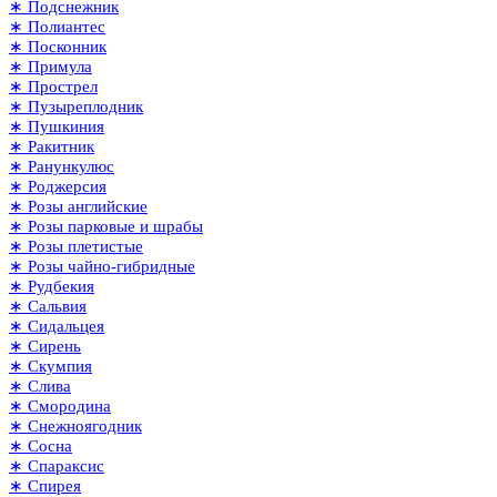
∗ Подснежник
∗ Полиантес
∗ Посконник
∗ Примула
∗ Прострел
∗ Пузыреплодник
∗ Пушкиния
∗ Ракитник
∗ Ранункулюс
∗ Роджерсия
∗ Розы английские
∗ Розы парковые и шрабы
∗ Розы плетистые
∗ Розы чайно-гибридные
∗ Рудбекия
∗ Сальвия
∗ Сидальцея
∗ Сирень
∗ Скумпия
∗ Слива
∗ Смородина
∗ Снежноягодник
∗ Сосна
∗ Спараксис
∗ Спирея