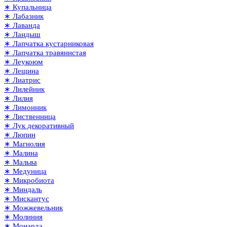
∗ Купальница
∗ Лабазник
∗ Лаванда
∗ Ландыш
∗ Лапчатка кустарниковая
∗ Лапчатка травянистая
∗ Леукоюм
∗ Лещина
∗ Лиатрис
∗ Лилейник
∗ Лилия
∗ Лимонник
∗ Лиственница
∗ Лук декоративный
∗ Люпин
∗ Магнолия
∗ Малина
∗ Мальва
∗ Медуница
∗ Микробиота
∗ Миндаль
∗ Мискантус
∗ Можжевельник
∗ Молиния
∗ Монарда