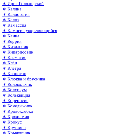
∗ Ирис Голландский
∗ Калина
∗ Калистегия
∗ Калла
∗ Камассия
∗ Кампсис укореняющийся
∗ Канна
∗ Керрия
∗ Кизильник
∗ Кипарисовик
∗ Клематис
∗ Клён
∗ Клетра
∗ Клопогон
∗ Клюква и брусника
∗ Колокольчик
∗ Колхикум
∗ Кольквиция
∗ Кореопсис
∗ Кочедыжник
∗ Кровохлёбка
∗ Крокосмия
∗ Крокус
∗ Крушина
∗ Крыжовник