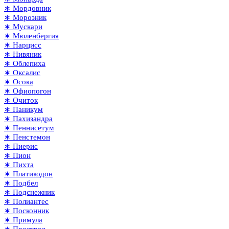
∗ Мордовник
∗ Морозник
∗ Мускари
∗ Мюленбергия
∗ Нарцисс
∗ Нивяник
∗ Облепиха
∗ Оксалис
∗ Осока
∗ Офиопогон
∗ Очиток
∗ Паникум
∗ Пахизандра
∗ Пеннисетум
∗ Пенстемон
∗ Пиерис
∗ Пион
∗ Пихта
∗ Платикодон
∗ Подбел
∗ Подснежник
∗ Полиантес
∗ Посконник
∗ Примула
∗ Прострел