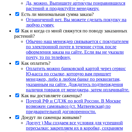
Да, можно. Выпишите артикулы понравившихся
растений и продиктуйте менеджеру.
Есть ли минимальная сумма заказа?
Ограничений нет. Вы можете сделать покупку на
любую сумму.
Как и когда со мной свяжутся по поводу заказанных
растений?
Обычно наш менеждер связывается с покупателем
по электронной почте в течение суток после
оформления заказа на сайте. Если вы не указали
почту, то по телефону.
Как оплатить?
Оплатить можно банковской картой через сервис
Ю-касса по ссылке, которую вам пришлет
менеджер, либо в любом банке по реквизитам,
указанным на сайте. Дождитесь подтверждения
наличия товраов от менеджера, затем оплачивайте.
Как вы доставляете саженцы?
Почтой РФ и СДЭК по всей России. В Москве
возможен самовывоз (ст. Матвеевская) по
предварительной договоренности.
Доедут ли саженцы живыми?
Доедут ) Мы создаем все условия для успешной
пересылки: закрепляем их в коробке, сохраняем