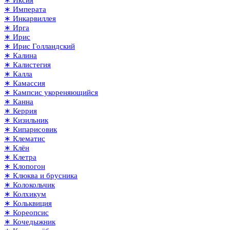
∗ Иксия
∗ Императа
∗ Инкарвиллея
∗ Ирга
∗ Ирис
∗ Ирис Голландский
∗ Калина
∗ Калистегия
∗ Калла
∗ Камассия
∗ Кампсис укореняющийся
∗ Канна
∗ Керрия
∗ Кизильник
∗ Кипарисовик
∗ Клематис
∗ Клён
∗ Клетра
∗ Клопогон
∗ Клюква и брусника
∗ Колокольчик
∗ Колхикум
∗ Кольквиция
∗ Кореопсис
∗ Кочедыжник