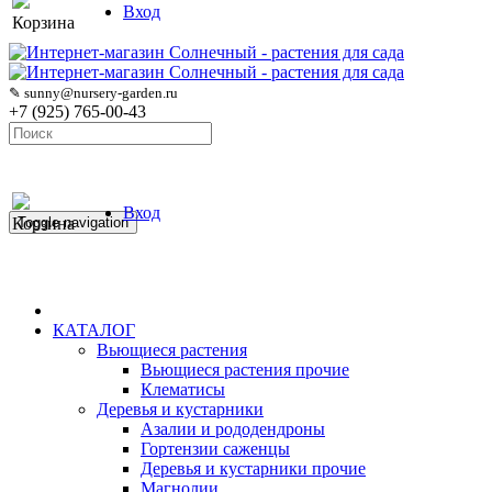
Вход
Корзина
✎ sunny@nursery-garden.ru
+7 (925) 765-00-43
Вход
Корзина
Toggle navigation
КАТАЛОГ
Вьющиеся растения
Вьющиеся растения прочие
Клематисы
Деревья и кустарники
Азалии и рододендроны
Гортензии саженцы
Деревья и кустарники прочие
Магнолии