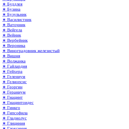
∗ Буддлея
∗ Бузина
∗ Бузульник
∗ Василистник
∗ Ваточник
∗ Вейгела
∗ Вейник
∗ Вербейник
∗ Вероника
∗ Виноградовник железистый
∗ Вишня
∗ Волжанка
∗ Гайлардия
∗ Гейхера
∗ Гелениум
∗ Гелиопсис
∗ Георгин
∗ Гераниум
∗ Гиацинт
∗ Гиацинтоидес
∗ Гинкго
∗ Гипсофила
∗ Гладиолус
∗ Глициния
∗ Глоксиния