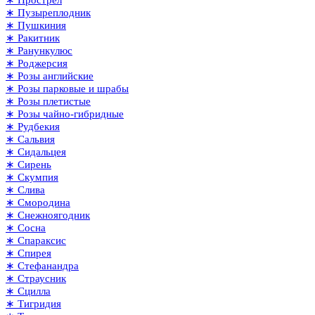
∗ Пузыреплодник
∗ Пушкиния
∗ Ракитник
∗ Ранункулюс
∗ Роджерсия
∗ Розы английские
∗ Розы парковые и шрабы
∗ Розы плетистые
∗ Розы чайно-гибридные
∗ Рудбекия
∗ Сальвия
∗ Сидальцея
∗ Сирень
∗ Скумпия
∗ Слива
∗ Смородина
∗ Снежноягодник
∗ Сосна
∗ Спараксис
∗ Спирея
∗ Стефанандра
∗ Страусник
∗ Сцилла
∗ Тигридия