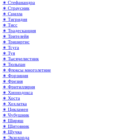
∗ Стефанандра
∗ Страусник
∗ Сцилла
∗ Тигридия
∗ Тисс
∗ Традесканция
∗ Трителейя
∗ Трициртис
∗ Тсуга
∗ Туя
∗ Тысячелистник
∗ Тюльпан
∗ Флоксы многолетние
∗ Форзиция
∗ Фрезия
∗ Фритиллярия
∗ Хионодокса
∗ Хоста
∗ Хохлатка
∗ Цикламен
∗ Чубушник
∗ Ширяш
∗ Щитовник
∗ Щучка
∗ Экзохорда