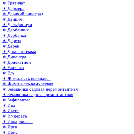
∗ Гравилат
∗ Дармера
∗ Девичий виноград
∗ Дейция
∗ Дельфиниум
∗ Дербенник
∗ Дербянка
∗ Дереза
∗ Дёрен
∗ Дихелостемма
∗ Дицентра
∗ Додекатион
∗ Ежевика
∗ Ель
∗ Жимолость вьющаяся
∗ Жимолость камчатская
∗ Земляника садовая неремонтантная
∗ Земляника садовая ремонтантная
∗ Зефирантес
∗ Ива
∗ Иксия
∗ Императа
∗ Инкарвиллея
∗ Ирга
∗ Ирис