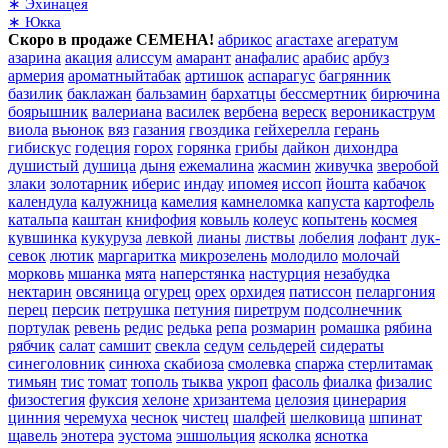
∗ Эхинацея
∗ Юкка
Скоро в продаже СЕМЕНА!
абрикос
агастахе
агератум
азарина
акация
алиссум
амарант
анафалис
арабис
арбуз
армерия
ароматныйтабак
артишок
аспарагус
багрянник
базилик
баклажан
бальзамин
бархатцы
бессмертник
бирючина
боярышник
валериана
василек
вербена
вереск
вероникаструм
виола
вьюнок
вяз
газания
гвоздика
гейхерелла
герань
гибискус
годеция
горох
горянка
грибы
дайкон
дихондра
душистый
душица
дыня
ежемалина
жасмин
живучка
зверобой
злаки
золотарник
иберис
индау
ипомея
иссоп
йошта
кабачок
календула
калужница
камелия
камнеломка
капуста
картофель
катальпа
каштан
книфофия
ковыль
колеус
копытень
космея
кувшинка
кукуруза
левкой
лианы
листвы
лобелия
лофант
лук-
севок
лютик
маргаритка
микрозелень
молодило
молочай
морковь
мшанка
мята
наперстянка
настурция
незабудка
нектарин
овсяница
огурец
орех
орхидея
патиссон
пеларгония
перец
персик
петрушка
петуния
пиретрум
подсолнечник
портулак
ревень
редис
редька
репа
розмарин
ромашка
рябина
рябчик
салат
самшит
свекла
седум
сельдерей
сидераты
синеголовник
синюха
скабиоза
смолевка
спаржа
стерлитамак
тимьян
тис
томат
тополь
тыква
укроп
фасоль
фиалка
физалис
физостегия
фуксия
хелоне
хризантема
целозия
цинерария
цинния
черемуха
чеснок
чистец
шалфей
шелковица
шпинат
щавель
энотера
эустома
эшшольция
ясколка
яснотка