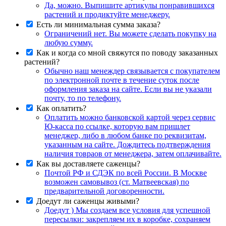
Да, можно. Выпишите артикулы понравившихся
растений и продиктуйте менеджеру.
Есть ли минимальная сумма заказа?
Ограничений нет. Вы можете сделать покупку на
любую сумму.
Как и когда со мной свяжутся по поводу заказанных
растений?
Обычно наш менеждер связывается с покупателем
по электронной почте в течение суток после
оформления заказа на сайте. Если вы не указали
почту, то по телефону.
Как оплатить?
Оплатить можно банковской картой через сервис
Ю-касса по ссылке, которую вам пришлет
менеджер, либо в любом банке по реквизитам,
указанным на сайте. Дождитесь подтверждения
наличия товраов от менеджера, затем оплачивайте.
Как вы доставляете саженцы?
Почтой РФ и СДЭК по всей России. В Москве
возможен самовывоз (ст. Матвеевская) по
предварительной договоренности.
Доедут ли саженцы живыми?
Доедут ) Мы создаем все условия для успешной
пересылки: закрепляем их в коробке, сохраняем