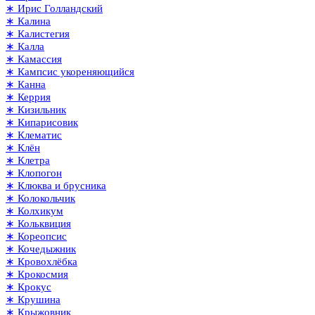
∗ Ирис Голландский
∗ Калина
∗ Калистегия
∗ Калла
∗ Камассия
∗ Кампсис укореняющийся
∗ Канна
∗ Керрия
∗ Кизильник
∗ Кипарисовик
∗ Клематис
∗ Клён
∗ Клетра
∗ Клопогон
∗ Клюква и брусника
∗ Колокольчик
∗ Колхикум
∗ Кольквиция
∗ Кореопсис
∗ Кочедыжник
∗ Кровохлёбка
∗ Крокосмия
∗ Крокус
∗ Крушина
∗ Крыжовник