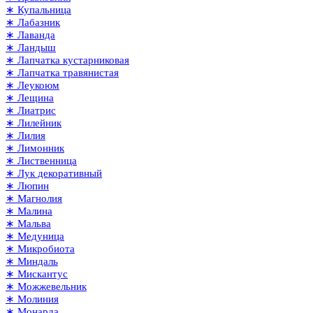
∗ Купальница
∗ Лабазник
∗ Лаванда
∗ Ландыш
∗ Лапчатка кустарниковая
∗ Лапчатка травянистая
∗ Леукоюм
∗ Лещина
∗ Лиатрис
∗ Лилейник
∗ Лилия
∗ Лимонник
∗ Лиственница
∗ Лук декоративный
∗ Люпин
∗ Магнолия
∗ Малина
∗ Мальва
∗ Медуница
∗ Микробиота
∗ Миндаль
∗ Мискантус
∗ Можжевельник
∗ Молиния
∗ Монарда