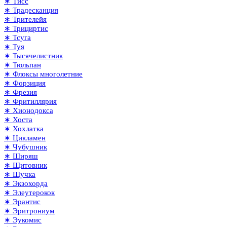
∗ Тисс
∗ Традесканция
∗ Трителейя
∗ Трициртис
∗ Тсуга
∗ Туя
∗ Тысячелистник
∗ Тюльпан
∗ Флоксы многолетние
∗ Форзиция
∗ Фрезия
∗ Фритиллярия
∗ Хионодокса
∗ Хоста
∗ Хохлатка
∗ Цикламен
∗ Чубушник
∗ Ширяш
∗ Щитовник
∗ Щучка
∗ Экзохорда
∗ Элеутерокок
∗ Эрантис
∗ Эритрониум
∗ Эукомис