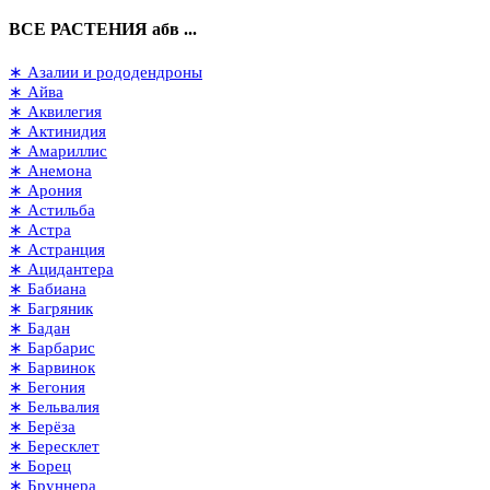
ВСЕ РАСТЕНИЯ абв ...
∗ Азалии и рододендроны
∗ Айва
∗ Аквилегия
∗ Актинидия
∗ Амариллис
∗ Анемона
∗ Арония
∗ Астильба
∗ Астра
∗ Астранция
∗ Ацидантера
∗ Бабиана
∗ Багряник
∗ Бадан
∗ Барбарис
∗ Барвинок
∗ Бегония
∗ Бельвалия
∗ Берёза
∗ Бересклет
∗ Борец
∗ Бруннера