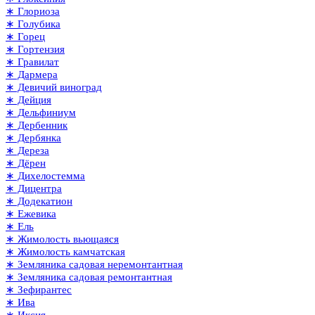
∗ Глориоза
∗ Голубика
∗ Горец
∗ Гортензия
∗ Гравилат
∗ Дармера
∗ Девичий виноград
∗ Дейция
∗ Дельфиниум
∗ Дербенник
∗ Дербянка
∗ Дереза
∗ Дёрен
∗ Дихелостемма
∗ Дицентра
∗ Додекатион
∗ Ежевика
∗ Ель
∗ Жимолость вьющаяся
∗ Жимолость камчатская
∗ Земляника садовая неремонтантная
∗ Земляника садовая ремонтантная
∗ Зефирантес
∗ Ива