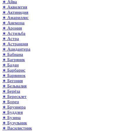
∗ Айва
∗ Аквилегия
∗ Актинидия
∗ Амариллис
∗ Анемона
∗ Арония
∗ Астильба
∗ Астра
∗ Астранция
∗ Ацидантера
∗ Бабиана
∗ Багряник
∗ Бадан
∗ Барбарис
∗ Барвинок
∗ Бегония
∗ Бельвалия
∗ Берёза
∗ Бересклет
∗ Борец
∗ Бруннера
∗ Буддлея
∗ Бузина
∗ Бузульник
∗ Василистник