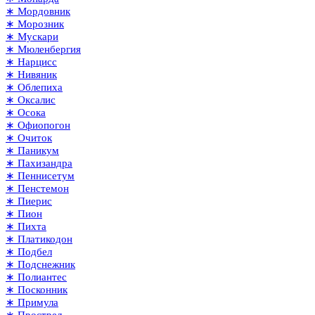
∗ Мордовник
∗ Морозник
∗ Мускари
∗ Мюленбергия
∗ Нарцисс
∗ Нивяник
∗ Облепиха
∗ Оксалис
∗ Осока
∗ Офиопогон
∗ Очиток
∗ Паникум
∗ Пахизандра
∗ Пеннисетум
∗ Пенстемон
∗ Пиерис
∗ Пион
∗ Пихта
∗ Платикодон
∗ Подбел
∗ Подснежник
∗ Полиантес
∗ Посконник
∗ Примула
∗ Прострел