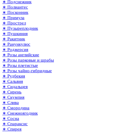
∗ Подснежник
∗ Полиантес
∗ Посконник
∗ Примула
∗ Прострел
∗ Пузыреплодник
∗ Пушкиния
∗ Ракитник
∗ Ранункулюс
∗ Роджерсия
∗ Розы английские
∗ Розы парковые и шрабы
∗ Розы плетистые
∗ Розы чайно-гибридные
∗ Рудбекия
∗ Сальвия
∗ Сидальцея
∗ Сирень
∗ Скумпия
∗ Слива
∗ Смородина
∗ Снежноягодник
∗ Сосна
∗ Спараксис
∗ Спирея