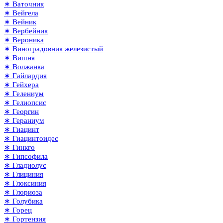
∗ Ваточник
∗ Вейгела
∗ Вейник
∗ Вербейник
∗ Вероника
∗ Виноградовник железистый
∗ Вишня
∗ Волжанка
∗ Гайлардия
∗ Гейхера
∗ Гелениум
∗ Гелиопсис
∗ Георгин
∗ Гераниум
∗ Гиацинт
∗ Гиацинтоидес
∗ Гинкго
∗ Гипсофила
∗ Гладиолус
∗ Глициния
∗ Глоксиния
∗ Глориоза
∗ Голубика
∗ Горец
∗ Гортензия