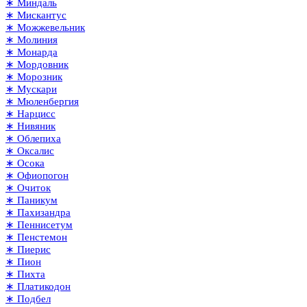
∗ Миндаль
∗ Мискантус
∗ Можжевельник
∗ Молиния
∗ Монарда
∗ Мордовник
∗ Морозник
∗ Мускари
∗ Мюленбергия
∗ Нарцисс
∗ Нивяник
∗ Облепиха
∗ Оксалис
∗ Осока
∗ Офиопогон
∗ Очиток
∗ Паникум
∗ Пахизандра
∗ Пеннисетум
∗ Пенстемон
∗ Пиерис
∗ Пион
∗ Пихта
∗ Платикодон
∗ Подбел