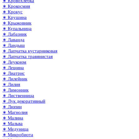
∗ Кровохлёбка
∗ Крокосмия
∗ Крокус
∗ Крушина
∗ Крыжовник
∗ Купальница
∗ Лабазник
∗ Лаванда
∗ Ландыш
∗ Лапчатка кустарниковая
∗ Лапчатка травянистая
∗ Леукоюм
∗ Лещина
∗ Лиатрис
∗ Лилейник
∗ Лилия
∗ Лимонник
∗ Лиственница
∗ Лук декоративный
∗ Люпин
∗ Магнолия
∗ Малина
∗ Мальва
∗ Медуница
∗ Микробиота