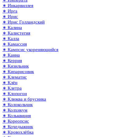
∗ Императа
∗ Инкарвиллея
∗ Ирга
∗ Ирис
∗ Ирис Голландский
∗ Калина
∗ Калистегия
∗ Калла
∗ Камассия
∗ Кампсис укореняющийся
∗ Канна
∗ Керрия
∗ Кизильник
∗ Кипарисовик
∗ Клематис
∗ Клён
∗ Клетра
∗ Клопогон
∗ Клюква и брусника
∗ Колокольчик
∗ Колхикум
∗ Кольквиция
∗ Кореопсис
∗ Кочедыжник
∗ Кровохлёбка