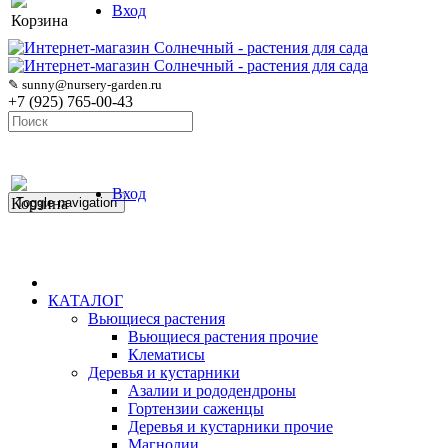
Вход
Корзина
✎ sunny@nursery-garden.ru
+7 (925) 765-00-43
Вход
Корзина
Toggle navigation
КАТАЛОГ
Вьющиеся растения
Вьющиеся растения прочие
Клематисы
Деревья и кустарники
Азалии и рододендроны
Гортензии саженцы
Деревья и кустарники прочие
Магнолии