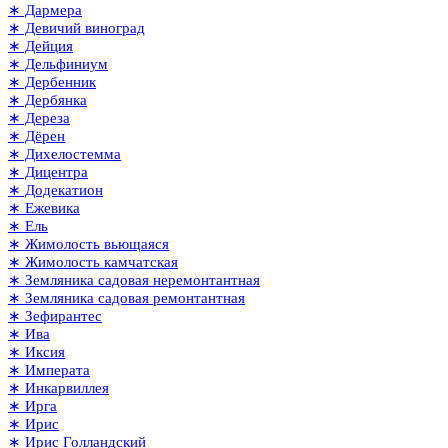
∗ Дармера
∗ Девичий виноград
∗ Дейция
∗ Дельфиниум
∗ Дербенник
∗ Дербянка
∗ Дереза
∗ Дёрен
∗ Дихелостемма
∗ Дицентра
∗ Додекатион
∗ Ежевика
∗ Ель
∗ Жимолость вьющаяся
∗ Жимолость камчатская
∗ Земляника садовая неремонтантная
∗ Земляника садовая ремонтантная
∗ Зефирантес
∗ Ива
∗ Иксия
∗ Императа
∗ Инкарвиллея
∗ Ирга
∗ Ирис
∗ Ирис Голландский