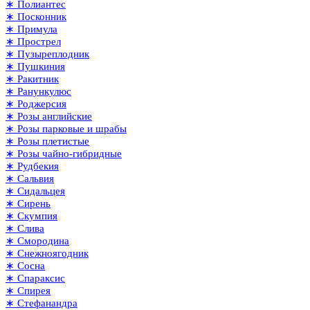
∗ Полиантес
∗ Посконник
∗ Примула
∗ Прострел
∗ Пузыреплодник
∗ Пушкиния
∗ Ракитник
∗ Ранункулюс
∗ Роджерсия
∗ Розы английские
∗ Розы парковые и шрабы
∗ Розы плетистые
∗ Розы чайно-гибридные
∗ Рудбекия
∗ Сальвия
∗ Сидальцея
∗ Сирень
∗ Скумпия
∗ Слива
∗ Смородина
∗ Снежноягодник
∗ Сосна
∗ Спараксис
∗ Спирея
∗ Стефанандра