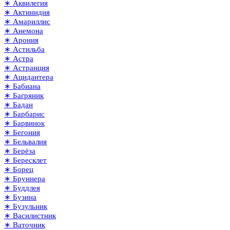
∗ Аквилегия
∗ Актинидия
∗ Амариллис
∗ Анемона
∗ Арония
∗ Астильба
∗ Астра
∗ Астранция
∗ Ацидантера
∗ Бабиана
∗ Багряник
∗ Бадан
∗ Барбарис
∗ Барвинок
∗ Бегония
∗ Бельвалия
∗ Берёза
∗ Бересклет
∗ Борец
∗ Бруннера
∗ Буддлея
∗ Бузина
∗ Бузульник
∗ Василистник
∗ Ваточник