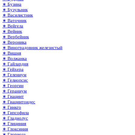
∗ Бузина
∗ Бузульник
∗ Василистник
∗ Ваточник
∗ Вейгела
∗ Вейник
∗ Вербейник
∗ Вероника
∗ Виноградовник железистый
∗ Вишня
∗ Волжанка
∗ Гайлардия
∗ Гейхера
∗ Гелениум
∗ Гелиопсис
∗ Георгин
∗ Гераниум
∗ Гиацинт
∗ Гиацинтоидес
∗ Гинкго
∗ Гипсофила
∗ Гладиолус
∗ Глициния
∗ Глоксиния
∗ Глориоза