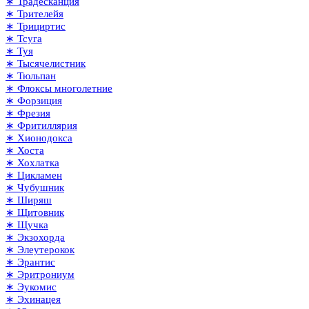
∗ Традесканция
∗ Трителейя
∗ Трициртис
∗ Тсуга
∗ Туя
∗ Тысячелистник
∗ Тюльпан
∗ Флоксы многолетние
∗ Форзиция
∗ Фрезия
∗ Фритиллярия
∗ Хионодокса
∗ Хоста
∗ Хохлатка
∗ Цикламен
∗ Чубушник
∗ Ширяш
∗ Щитовник
∗ Щучка
∗ Экзохорда
∗ Элеутерокок
∗ Эрантис
∗ Эритрониум
∗ Эукомис
∗ Эхинацея