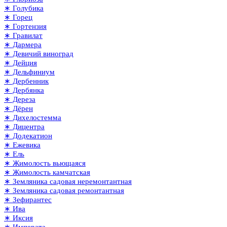
∗ Голубика
∗ Горец
∗ Гортензия
∗ Гравилат
∗ Дармера
∗ Девичий виноград
∗ Дейция
∗ Дельфиниум
∗ Дербенник
∗ Дербянка
∗ Дереза
∗ Дёрен
∗ Дихелостемма
∗ Дицентра
∗ Додекатион
∗ Ежевика
∗ Ель
∗ Жимолость вьющаяся
∗ Жимолость камчатская
∗ Земляника садовая неремонтантная
∗ Земляника садовая ремонтантная
∗ Зефирантес
∗ Ива
∗ Иксия