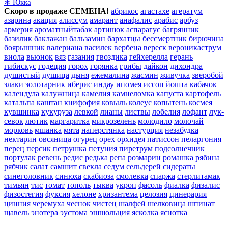
∗ Юкка
Скоро в продаже СЕМЕНА!
абрикос
агастахе
агератум
азарина
акация
алиссум
амарант
анафалис
арабис
арбуз
армерия
ароматныйтабак
артишок
аспарагус
багрянник
базилик
баклажан
бальзамин
бархатцы
бессмертник
бирючина
боярышник
валериана
василек
вербена
вереск
вероникаструм
виола
вьюнок
вяз
газания
гвоздика
гейхерелла
герань
гибискус
годеция
горох
горянка
грибы
дайкон
дихондра
душистый
душица
дыня
ежемалина
жасмин
живучка
зверобой
злаки
золотарник
иберис
индау
ипомея
иссоп
йошта
кабачок
календула
калужница
камелия
камнеломка
капуста
картофель
катальпа
каштан
книфофия
ковыль
колеус
копытень
космея
кувшинка
кукуруза
левкой
лианы
листвы
лобелия
лофант
лук-
севок
лютик
маргаритка
микрозелень
молодило
молочай
морковь
мшанка
мята
наперстянка
настурция
незабудка
нектарин
овсяница
огурец
орех
орхидея
патиссон
пеларгония
перец
персик
петрушка
петуния
пиретрум
подсолнечник
портулак
ревень
редис
редька
репа
розмарин
ромашка
рябина
рябчик
салат
самшит
свекла
седум
сельдерей
сидераты
синеголовник
синюха
скабиоза
смолевка
спаржа
стерлитамак
тимьян
тис
томат
тополь
тыква
укроп
фасоль
фиалка
физалис
физостегия
фуксия
хелоне
хризантема
целозия
цинерария
цинния
черемуха
чеснок
чистец
шалфей
шелковица
шпинат
щавель
энотера
эустома
эшшольция
ясколка
яснотка