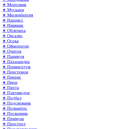
∗ Морозник
∗ Мускари
∗ Мюленбергия
∗ Нарцисс
∗ Нивяник
∗ Облепиха
∗ Оксалис
∗ Осока
∗ Офиопогон
∗ Очиток
∗ Паникум
∗ Пахизандра
∗ Пеннисетум
∗ Пенстемон
∗ Пиерис
∗ Пион
∗ Пихта
∗ Платикодон
∗ Подбел
∗ Подснежник
∗ Полиантес
∗ Посконник
∗ Примула
∗ Прострел
∗ Пузыреплодник