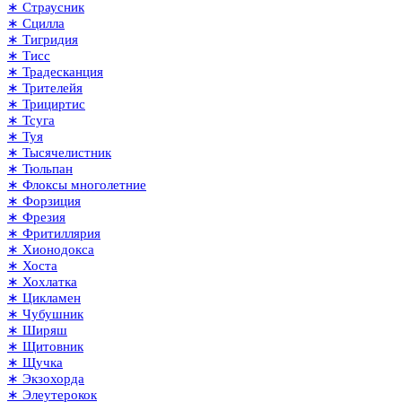
∗ Страусник
∗ Сцилла
∗ Тигридия
∗ Тисс
∗ Традесканция
∗ Трителейя
∗ Трициртис
∗ Тсуга
∗ Туя
∗ Тысячелистник
∗ Тюльпан
∗ Флоксы многолетние
∗ Форзиция
∗ Фрезия
∗ Фритиллярия
∗ Хионодокса
∗ Хоста
∗ Хохлатка
∗ Цикламен
∗ Чубушник
∗ Ширяш
∗ Щитовник
∗ Щучка
∗ Экзохорда
∗ Элеутерокок