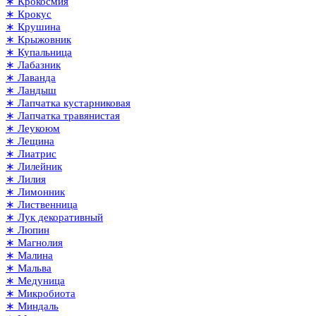
∗ Крокосмия
∗ Крокус
∗ Крушина
∗ Крыжовник
∗ Купальница
∗ Лабазник
∗ Лаванда
∗ Ландыш
∗ Лапчатка кустарниковая
∗ Лапчатка травянистая
∗ Леукоюм
∗ Лещина
∗ Лиатрис
∗ Лилейник
∗ Лилия
∗ Лимонник
∗ Лиственница
∗ Лук декоративный
∗ Люпин
∗ Магнолия
∗ Малина
∗ Мальва
∗ Медуница
∗ Микробиота
∗ Миндаль