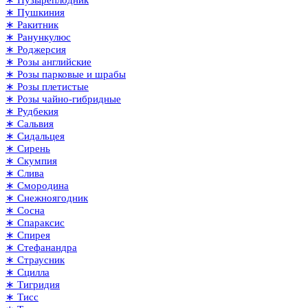
∗ Пушкиния
∗ Ракитник
∗ Ранункулюс
∗ Роджерсия
∗ Розы английские
∗ Розы парковые и шрабы
∗ Розы плетистые
∗ Розы чайно-гибридные
∗ Рудбекия
∗ Сальвия
∗ Сидальцея
∗ Сирень
∗ Скумпия
∗ Слива
∗ Смородина
∗ Снежноягодник
∗ Сосна
∗ Спараксис
∗ Спирея
∗ Стефанандра
∗ Страусник
∗ Сцилла
∗ Тигридия
∗ Тисс