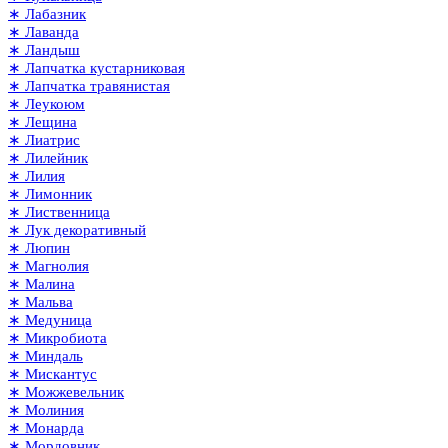
∗ Лабазник
∗ Лаванда
∗ Ландыш
∗ Лапчатка кустарниковая
∗ Лапчатка травянистая
∗ Леукоюм
∗ Лещина
∗ Лиатрис
∗ Лилейник
∗ Лилия
∗ Лимонник
∗ Лиственница
∗ Лук декоративный
∗ Люпин
∗ Магнолия
∗ Малина
∗ Мальва
∗ Медуница
∗ Микробиота
∗ Миндаль
∗ Мискантус
∗ Можжевельник
∗ Молиния
∗ Монарда
∗ Мордовник