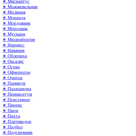
∗ Мискантус
∗ Можжевельник
∗ Молиния
∗ Монарда
∗ Мордовник
∗ Морозник
∗ Мускари
∗ Мюленбергия
∗ Нарцисс
∗ Нивяник
∗ Облепиха
∗ Оксалис
∗ Осока
∗ Офиопогон
∗ Очиток
∗ Паникум
∗ Пахизандра
∗ Пеннисетум
∗ Пенстемон
∗ Пиерис
∗ Пион
∗ Пихта
∗ Платикодон
∗ Подбел
∗ Подснежник