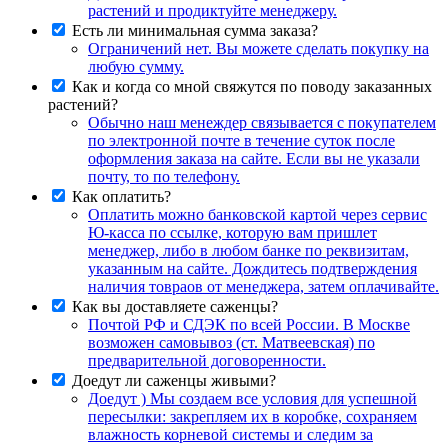
растений и продиктуйте менеджеру.
Есть ли минимальная сумма заказа?
Ограничений нет. Вы можете сделать покупку на
любую сумму.
Как и когда со мной свяжутся по поводу заказанных
растений?
Обычно наш менеждер связывается с покупателем
по электронной почте в течение суток после
оформления заказа на сайте. Если вы не указали
почту, то по телефону.
Как оплатить?
Оплатить можно банковской картой через сервис
Ю-касса по ссылке, которую вам пришлет
менеджер, либо в любом банке по реквизитам,
указанным на сайте. Дождитесь подтверждения
наличия товраов от менеджера, затем оплачивайте.
Как вы доставляете саженцы?
Почтой РФ и СДЭК по всей России. В Москве
возможен самовывоз (ст. Матвеевская) по
предварительной договоренности.
Доедут ли саженцы живыми?
Доедут ) Мы создаем все условия для успешной
пересылки: закрепляем их в коробке, сохраняем
влажность корневой системы и следим за