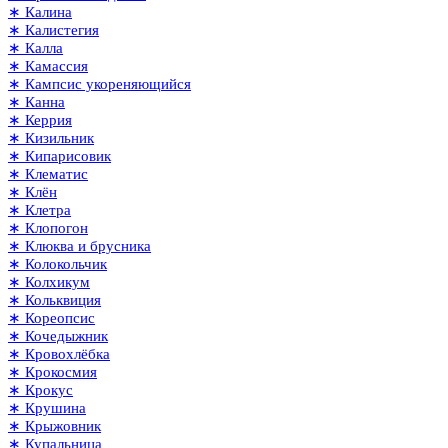
∗ Калина
∗ Калистегия
∗ Калла
∗ Камассия
∗ Кампсис укореняющийся
∗ Канна
∗ Керрия
∗ Кизильник
∗ Кипарисовик
∗ Клематис
∗ Клён
∗ Клетра
∗ Клопогон
∗ Клюква и брусника
∗ Колокольчик
∗ Колхикум
∗ Кольквиция
∗ Кореопсис
∗ Кочедыжник
∗ Кровохлёбка
∗ Крокосмия
∗ Крокус
∗ Крушина
∗ Крыжовник
∗ Купальница