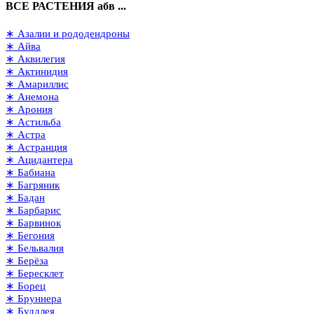
ВСЕ РАСТЕНИЯ абв ...
∗ Азалии и рододендроны
∗ Айва
∗ Аквилегия
∗ Актинидия
∗ Амариллис
∗ Анемона
∗ Арония
∗ Астильба
∗ Астра
∗ Астранция
∗ Ацидантера
∗ Бабиана
∗ Багряник
∗ Бадан
∗ Барбарис
∗ Барвинок
∗ Бегония
∗ Бельвалия
∗ Берёза
∗ Бересклет
∗ Борец
∗ Бруннера
∗ Буддлея