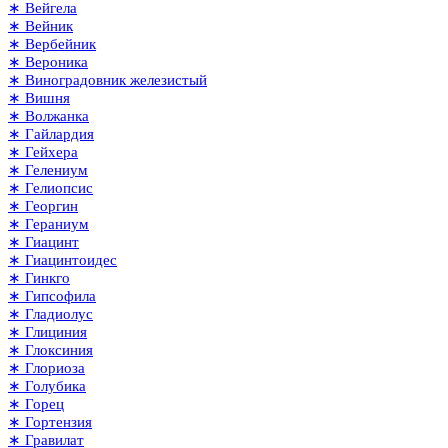
∗ Вейгела
∗ Вейник
∗ Вербейник
∗ Вероника
∗ Виноградовник железистый
∗ Вишня
∗ Волжанка
∗ Гайлардия
∗ Гейхера
∗ Гелениум
∗ Гелиопсис
∗ Георгин
∗ Гераниум
∗ Гиацинт
∗ Гиацинтоидес
∗ Гинкго
∗ Гипсофила
∗ Гладиолус
∗ Глициния
∗ Глоксиния
∗ Глориоза
∗ Голубика
∗ Горец
∗ Гортензия
∗ Гравилат