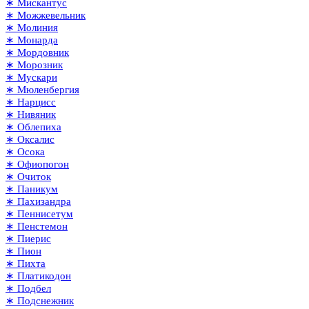
∗ Мискантус
∗ Можжевельник
∗ Молиния
∗ Монарда
∗ Мордовник
∗ Морозник
∗ Мускари
∗ Мюленбергия
∗ Нарцисс
∗ Нивяник
∗ Облепиха
∗ Оксалис
∗ Осока
∗ Офиопогон
∗ Очиток
∗ Паникум
∗ Пахизандра
∗ Пеннисетум
∗ Пенстемон
∗ Пиерис
∗ Пион
∗ Пихта
∗ Платикодон
∗ Подбел
∗ Подснежник