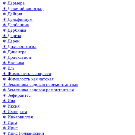
∗ Дармера
∗ Девичий виноград
∗ Дейция
∗ Дельфиниум
∗ Дербенник
∗ Дербянка
∗ Дереза
∗ Дёрен
∗ Дихелостемма
∗ Дицентра
∗ Додекатион
∗ Ежевика
∗ Ель
∗ Жимолость вьющаяся
∗ Жимолость камчатская
∗ Земляника садовая неремонтантная
∗ Земляника садовая ремонтантная
∗ Зефирантес
∗ Ива
∗ Иксия
∗ Императа
∗ Инкарвиллея
∗ Ирга
∗ Ирис
∗ Ирис Голландский