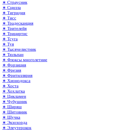
∗ Страусник
∗ Сцилла
∗ Тигридия
∗ Тисс
∗ Традесканция
∗ Трителейя
∗ Трициртис
∗ Тсуга
∗ Туя
∗ Тысячелистник
∗ Тюльпан
∗ Флоксы многолетние
∗ Форзиция
∗ Фрезия
∗ Фритиллярия
∗ Хионодокса
∗ Хоста
∗ Хохлатка
∗ Цикламен
∗ Чубушник
∗ Ширяш
∗ Щитовник
∗ Щучка
∗ Экзохорда
∗ Элеутерокок