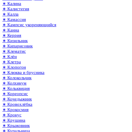
∗ Калина
∗ Калистегия
∗ Калла
∗ Камассия
∗ Кампсис укореняющийся
∗ Канна
∗ Керрия
∗ Кизильник
∗ Кипарисовик
∗ Клематис
∗ Клён
∗ Клетра
∗ Клопогон
∗ Клюква и брусника
∗ Колокольчик
∗ Колхикум
∗ Кольквиция
∗ Кореопсис
∗ Кочедыжник
∗ Кровохлёбка
∗ Крокосмия
∗ Крокус
∗ Крушина
∗ Крыжовник
∗ Купальница