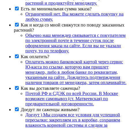
растений и продиктуйте менеджеру.
Есть ли минимальная сумма заказа?
Ограничений нет. Вы можете сделать покупку на
любую сумму.
Как и когда со мной свяжутся по поводу заказанных
растений?
Обычно наш менеждер связывается с покупателем
по электронной почте в течение суток после
оформления заказа на сайте. Если вы не указали
почту, то по телефону.
Как оплатить?
Оплатить можно банковской картой через сервис
Ю-касса по ссылке, которую вам пришлет
менеджер, либо в любом банке по реквизитам,
указанным на сайте. Дождитесь подтверждения
наличия товраов от менеджера, затем оплачивайте.
Как вы доставляете саженцы?
Почтой РФ и СДЭК по всей России. В Москве
возможен самовывоз (ст. Матвеевская) по
предварительной договоренности.
Доедут ли саженцы живыми?
Доедут ) Мы создаем все условия для успешной
пересылки: закрепляем их в коробке, сохраняем
влажность корневой системы и следим за