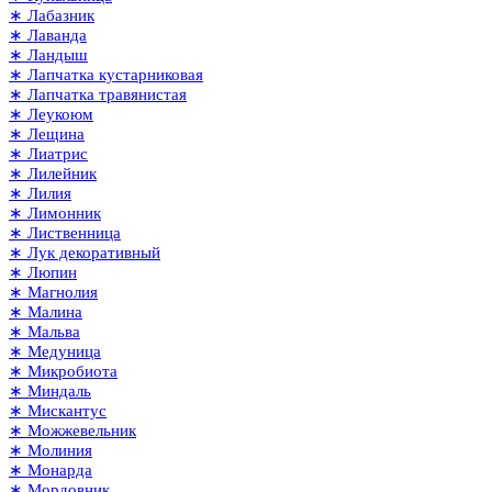
∗ Лабазник
∗ Лаванда
∗ Ландыш
∗ Лапчатка кустарниковая
∗ Лапчатка травянистая
∗ Леукоюм
∗ Лещина
∗ Лиатрис
∗ Лилейник
∗ Лилия
∗ Лимонник
∗ Лиственница
∗ Лук декоративный
∗ Люпин
∗ Магнолия
∗ Малина
∗ Мальва
∗ Медуница
∗ Микробиота
∗ Миндаль
∗ Мискантус
∗ Можжевельник
∗ Молиния
∗ Монарда
∗ Мордовник