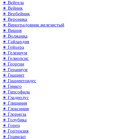
∗ Вейгела
∗ Вейник
∗ Вербейник
∗ Вероника
∗ Виноградовник железистый
∗ Вишня
∗ Волжанка
∗ Гайлардия
∗ Гейхера
∗ Гелениум
∗ Гелиопсис
∗ Георгин
∗ Гераниум
∗ Гиацинт
∗ Гиацинтоидес
∗ Гинкго
∗ Гипсофила
∗ Гладиолус
∗ Глициния
∗ Глоксиния
∗ Глориоза
∗ Голубика
∗ Горец
∗ Гортензия
∗ Гравилат