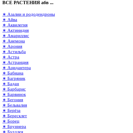
ВСЕ РАСТЕНИЯ абв ...
∗ Азалии и рододендроны
∗ Айва
∗ Аквилегия
∗ Актинидия
∗ Амариллис
∗ Анемона
∗ Арония
∗ Астильба
∗ Астра
∗ Астранция
∗ Ацидантера
∗ Бабиана
∗ Багряник
∗ Бадан
∗ Барбарис
∗ Барвинок
∗ Бегония
∗ Бельвалия
∗ Берёза
∗ Бересклет
∗ Борец
∗ Бруннера
∗ Буддлея