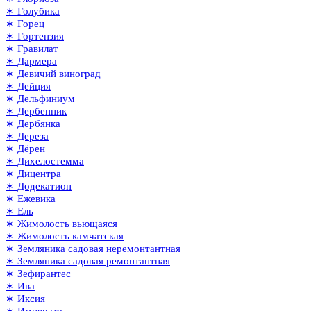
∗ Голубика
∗ Горец
∗ Гортензия
∗ Гравилат
∗ Дармера
∗ Девичий виноград
∗ Дейция
∗ Дельфиниум
∗ Дербенник
∗ Дербянка
∗ Дереза
∗ Дёрен
∗ Дихелостемма
∗ Дицентра
∗ Додекатион
∗ Ежевика
∗ Ель
∗ Жимолость вьющаяся
∗ Жимолость камчатская
∗ Земляника садовая неремонтантная
∗ Земляника садовая ремонтантная
∗ Зефирантес
∗ Ива
∗ Иксия