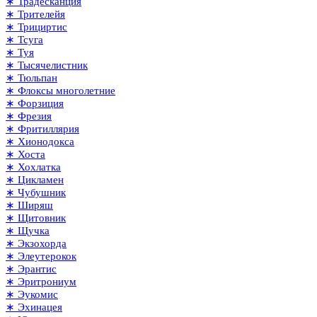
∗ Традесканция
∗ Трителейя
∗ Трициртис
∗ Тсуга
∗ Туя
∗ Тысячелистник
∗ Тюльпан
∗ Флоксы многолетние
∗ Форзиция
∗ Фрезия
∗ Фритиллярия
∗ Хионодокса
∗ Хоста
∗ Хохлатка
∗ Цикламен
∗ Чубушник
∗ Ширяш
∗ Щитовник
∗ Щучка
∗ Экзохорда
∗ Элеутерокок
∗ Эрантис
∗ Эритрониум
∗ Эукомис
∗ Эхинацея