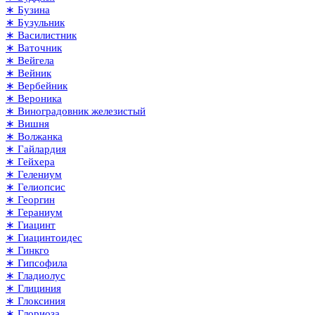
∗ Бузина
∗ Бузульник
∗ Василистник
∗ Ваточник
∗ Вейгела
∗ Вейник
∗ Вербейник
∗ Вероника
∗ Виноградовник железистый
∗ Вишня
∗ Волжанка
∗ Гайлардия
∗ Гейхера
∗ Гелениум
∗ Гелиопсис
∗ Георгин
∗ Гераниум
∗ Гиацинт
∗ Гиацинтоидес
∗ Гинкго
∗ Гипсофила
∗ Гладиолус
∗ Глициния
∗ Глоксиния
∗ Глориоза