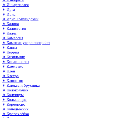
∗ Императа
∗ Инкарвиллея
∗ Ирга
∗ Ирис
∗ Ирис Голландский
∗ Калина
∗ Калистегия
∗ Калла
∗ Камассия
∗ Кампсис укореняющийся
∗ Канна
∗ Керрия
∗ Кизильник
∗ Кипарисовик
∗ Клематис
∗ Клён
∗ Клетра
∗ Клопогон
∗ Клюква и брусника
∗ Колокольчик
∗ Колхикум
∗ Кольквиция
∗ Кореопсис
∗ Кочедыжник
∗ Кровохлёбка