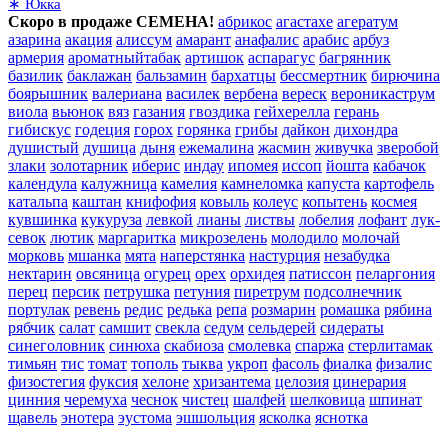
∗ Юкка
Скоро в продаже СЕМЕНА!
абрикос
агастахе
агератум
азарина
акация
алиссум
амарант
анафалис
арабис
арбуз
армерия
ароматныйтабак
артишок
аспарагус
багрянник
базилик
баклажан
бальзамин
бархатцы
бессмертник
бирючина
боярышник
валериана
василек
вербена
вереск
вероникаструм
виола
вьюнок
вяз
газания
гвоздика
гейхерелла
герань
гибискус
годеция
горох
горянка
грибы
дайкон
дихондра
душистый
душица
дыня
ежемалина
жасмин
живучка
зверобой
злаки
золотарник
иберис
индау
ипомея
иссоп
йошта
кабачок
календула
калужница
камелия
камнеломка
капуста
картофель
катальпа
каштан
книфофия
ковыль
колеус
копытень
космея
кувшинка
кукуруза
левкой
лианы
листвы
лобелия
лофант
лук-
севок
лютик
маргаритка
микрозелень
молодило
молочай
морковь
мшанка
мята
наперстянка
настурция
незабудка
нектарин
овсяница
огурец
орех
орхидея
патиссон
пеларгония
перец
персик
петрушка
петуния
пиретрум
подсолнечник
портулак
ревень
редис
редька
репа
розмарин
ромашка
рябина
рябчик
салат
самшит
свекла
седум
сельдерей
сидераты
синеголовник
синюха
скабиоза
смолевка
спаржа
стерлитамак
тимьян
тис
томат
тополь
тыква
укроп
фасоль
фиалка
физалис
физостегия
фуксия
хелоне
хризантема
целозия
цинерария
цинния
черемуха
чеснок
чистец
шалфей
шелковица
шпинат
щавель
энотера
эустома
эшшольция
ясколка
яснотка