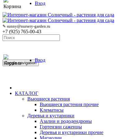
Вход
Корзина
✎ sunny@nursery-garden.ru
+7 (925) 765-00-43
Вход
Корзина
Toggle navigation
КАТАЛОГ
Вьющиеся растения
Вьющиеся растения прочие
Клематисы
Деревья и кустарники
Азалии и рододендроны
Гортензии саженцы
Деревья и кустарники прочие
Магнолии