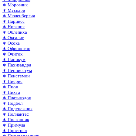
∗ Морозник
∗ Мускари
∗ Мюленбергия
∗ Нарцисс
∗ Нивяник
∗ Облепиха
∗ Оксалис
∗ Осока
∗ Офиопогон
∗ Очиток
∗ Паникум
∗ Пахизандра
∗ Пеннисетум
∗ Пенстемон
∗ Пиерис
∗ Пион
∗ Пихта
∗ Платикодон
∗ Подбел
∗ Подснежник
∗ Полиантес
∗ Посконник
∗ Примула
∗ Прострел
∗ Пузыреплодник