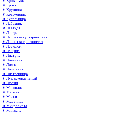
∗ Крокосмия
∗ Крокус
∗ Крушина
∗ Крыжовник
∗ Купальница
∗ Лабазник
∗ Лаванда
∗ Ландыш
∗ Лапчатка кустарниковая
∗ Лапчатка травянистая
∗ Леукоюм
∗ Лещина
∗ Лиатрис
∗ Лилейник
∗ Лилия
∗ Лимонник
∗ Лиственница
∗ Лук декоративный
∗ Люпин
∗ Магнолия
∗ Малина
∗ Мальва
∗ Медуница
∗ Микробиота
∗ Миндаль