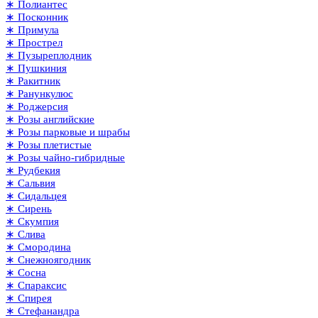
∗ Полиантес
∗ Посконник
∗ Примула
∗ Прострел
∗ Пузыреплодник
∗ Пушкиния
∗ Ракитник
∗ Ранункулюс
∗ Роджерсия
∗ Розы английские
∗ Розы парковые и шрабы
∗ Розы плетистые
∗ Розы чайно-гибридные
∗ Рудбекия
∗ Сальвия
∗ Сидальцея
∗ Сирень
∗ Скумпия
∗ Слива
∗ Смородина
∗ Снежноягодник
∗ Сосна
∗ Спараксис
∗ Спирея
∗ Стефанандра