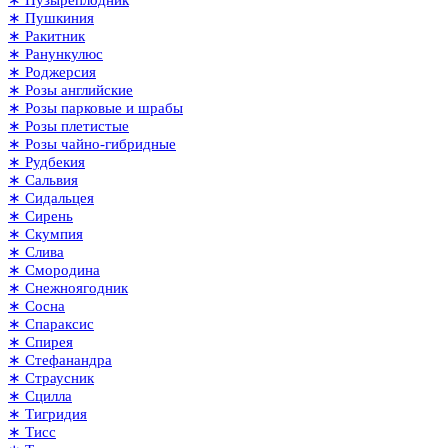
∗ Пушкиния
∗ Ракитник
∗ Ранункулюс
∗ Роджерсия
∗ Розы английские
∗ Розы парковые и шрабы
∗ Розы плетистые
∗ Розы чайно-гибридные
∗ Рудбекия
∗ Сальвия
∗ Сидальцея
∗ Сирень
∗ Скумпия
∗ Слива
∗ Смородина
∗ Снежноягодник
∗ Сосна
∗ Спараксис
∗ Спирея
∗ Стефанандра
∗ Страусник
∗ Сцилла
∗ Тигридия
∗ Тисс