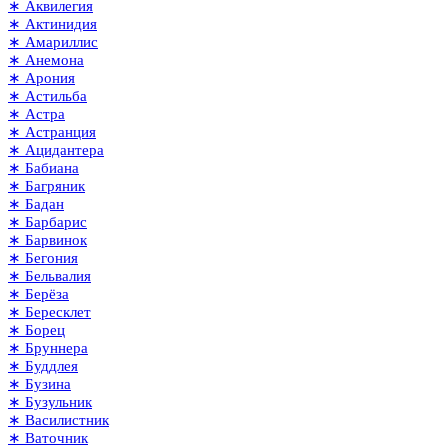
∗ Аквилегия
∗ Актинидия
∗ Амариллис
∗ Анемона
∗ Арония
∗ Астильба
∗ Астра
∗ Астранция
∗ Ацидантера
∗ Бабиана
∗ Багряник
∗ Бадан
∗ Барбарис
∗ Барвинок
∗ Бегония
∗ Бельвалия
∗ Берёза
∗ Бересклет
∗ Борец
∗ Бруннера
∗ Буддлея
∗ Бузина
∗ Бузульник
∗ Василистник
∗ Ваточник