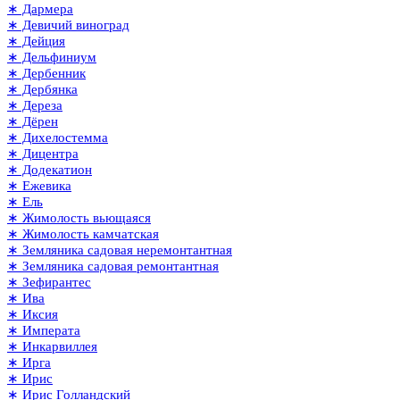
∗ Дармера
∗ Девичий виноград
∗ Дейция
∗ Дельфиниум
∗ Дербенник
∗ Дербянка
∗ Дереза
∗ Дёрен
∗ Дихелостемма
∗ Дицентра
∗ Додекатион
∗ Ежевика
∗ Ель
∗ Жимолость вьющаяся
∗ Жимолость камчатская
∗ Земляника садовая неремонтантная
∗ Земляника садовая ремонтантная
∗ Зефирантес
∗ Ива
∗ Иксия
∗ Императа
∗ Инкарвиллея
∗ Ирга
∗ Ирис
∗ Ирис Голландский