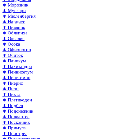
∗ Морозник
∗ Мускари
∗ Мюленбергия
∗ Нарцисс
∗ Нивяник
∗ Облепиха
∗ Оксалис
∗ Осока
∗ Офиопогон
∗ Очиток
∗ Паникум
∗ Пахизандра
∗ Пеннисетум
∗ Пенстемон
∗ Пиерис
∗ Пион
∗ Пихта
∗ Платикодон
∗ Подбел
∗ Подснежник
∗ Полиантес
∗ Посконник
∗ Примула
∗ Прострел
∗ Пузыреплодник