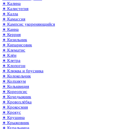
∗ Калина
∗ Калистегия
∗ Калла
∗ Камассия
∗ Кампсис укореняющийся
∗ Канна
∗ Керрия
∗ Кизильник
∗ Кипарисовик
∗ Клематис
∗ Клён
∗ Клетра
∗ Клопогон
∗ Клюква и брусника
∗ Колокольчик
∗ Колхикум
∗ Кольквиция
∗ Кореопсис
∗ Кочедыжник
∗ Кровохлёбка
∗ Крокосмия
∗ Крокус
∗ Крушина
∗ Крыжовник
∗ Купальница