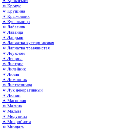
∗ Крокосмия
∗ Крокус
∗ Крушина
∗ Крыжовник
∗ Купальница
∗ Лабазник
∗ Лаванда
∗ Ландыш
∗ Лапчатка кустарниковая
∗ Лапчатка травянистая
∗ Леукоюм
∗ Лещина
∗ Лиатрис
∗ Лилейник
∗ Лилия
∗ Лимонник
∗ Лиственница
∗ Лук декоративный
∗ Люпин
∗ Магнолия
∗ Малина
∗ Мальва
∗ Медуница
∗ Микробиота
∗ Миндаль