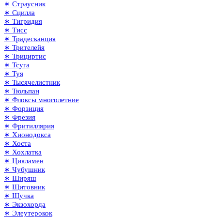
∗ Страусник
∗ Сцилла
∗ Тигридия
∗ Тисс
∗ Традесканция
∗ Трителейя
∗ Трициртис
∗ Тсуга
∗ Туя
∗ Тысячелистник
∗ Тюльпан
∗ Флоксы многолетние
∗ Форзиция
∗ Фрезия
∗ Фритиллярия
∗ Хионодокса
∗ Хоста
∗ Хохлатка
∗ Цикламен
∗ Чубушник
∗ Ширяш
∗ Щитовник
∗ Щучка
∗ Экзохорда
∗ Элеутерокок