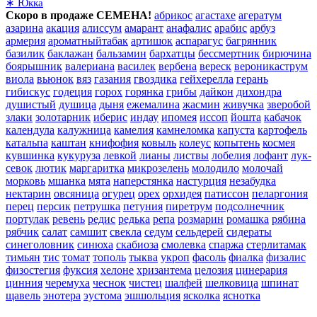
∗ Юкка
Скоро в продаже СЕМЕНА!
абрикос
агастахе
агератум
азарина
акация
алиссум
амарант
анафалис
арабис
арбуз
армерия
ароматныйтабак
артишок
аспарагус
багрянник
базилик
баклажан
бальзамин
бархатцы
бессмертник
бирючина
боярышник
валериана
василек
вербена
вереск
вероникаструм
виола
вьюнок
вяз
газания
гвоздика
гейхерелла
герань
гибискус
годеция
горох
горянка
грибы
дайкон
дихондра
душистый
душица
дыня
ежемалина
жасмин
живучка
зверобой
злаки
золотарник
иберис
индау
ипомея
иссоп
йошта
кабачок
календула
калужница
камелия
камнеломка
капуста
картофель
катальпа
каштан
книфофия
ковыль
колеус
копытень
космея
кувшинка
кукуруза
левкой
лианы
листвы
лобелия
лофант
лук-
севок
лютик
маргаритка
микрозелень
молодило
молочай
морковь
мшанка
мята
наперстянка
настурция
незабудка
нектарин
овсяница
огурец
орех
орхидея
патиссон
пеларгония
перец
персик
петрушка
петуния
пиретрум
подсолнечник
портулак
ревень
редис
редька
репа
розмарин
ромашка
рябина
рябчик
салат
самшит
свекла
седум
сельдерей
сидераты
синеголовник
синюха
скабиоза
смолевка
спаржа
стерлитамак
тимьян
тис
томат
тополь
тыква
укроп
фасоль
фиалка
физалис
физостегия
фуксия
хелоне
хризантема
целозия
цинерария
цинния
черемуха
чеснок
чистец
шалфей
шелковица
шпинат
щавель
энотера
эустома
эшшольция
ясколка
яснотка