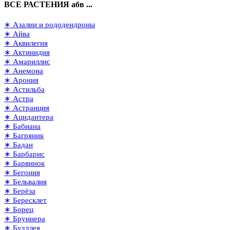
ВСЕ РАСТЕНИЯ абв ...
∗ Азалии и рододендроны
∗ Айва
∗ Аквилегия
∗ Актинидия
∗ Амариллис
∗ Анемона
∗ Арония
∗ Астильба
∗ Астра
∗ Астранция
∗ Ацидантера
∗ Бабиана
∗ Багряник
∗ Бадан
∗ Барбарис
∗ Барвинок
∗ Бегония
∗ Бельвалия
∗ Берёза
∗ Бересклет
∗ Борец
∗ Бруннера
∗ Буддлея