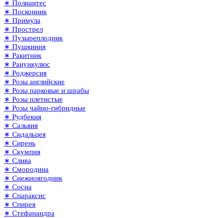
∗ Полиантес
∗ Посконник
∗ Примула
∗ Прострел
∗ Пузыреплодник
∗ Пушкиния
∗ Ракитник
∗ Ранункулюс
∗ Роджерсия
∗ Розы английские
∗ Розы парковые и шрабы
∗ Розы плетистые
∗ Розы чайно-гибридные
∗ Рудбекия
∗ Сальвия
∗ Сидальцея
∗ Сирень
∗ Скумпия
∗ Слива
∗ Смородина
∗ Снежноягодник
∗ Сосна
∗ Спараксис
∗ Спирея
∗ Стефанандра