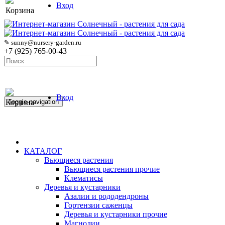
Вход
Корзина
✎ sunny@nursery-garden.ru
+7 (925) 765-00-43
Вход
Корзина
Toggle navigation
КАТАЛОГ
Вьющиеся растения
Вьющиеся растения прочие
Клематисы
Деревья и кустарники
Азалии и рододендроны
Гортензии саженцы
Деревья и кустарники прочие
Магнолии