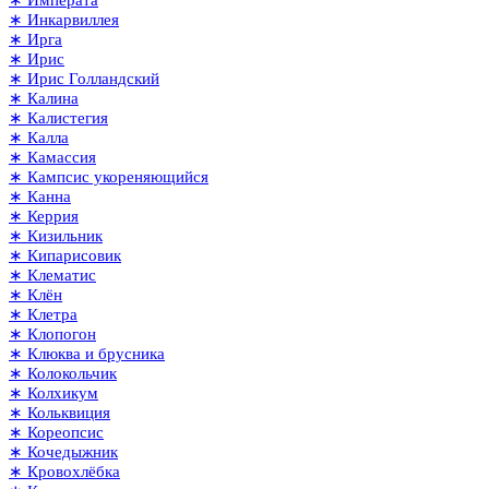
∗ Императа
∗ Инкарвиллея
∗ Ирга
∗ Ирис
∗ Ирис Голландский
∗ Калина
∗ Калистегия
∗ Калла
∗ Камассия
∗ Кампсис укореняющийся
∗ Канна
∗ Керрия
∗ Кизильник
∗ Кипарисовик
∗ Клематис
∗ Клён
∗ Клетра
∗ Клопогон
∗ Клюква и брусника
∗ Колокольчик
∗ Колхикум
∗ Кольквиция
∗ Кореопсис
∗ Кочедыжник
∗ Кровохлёбка