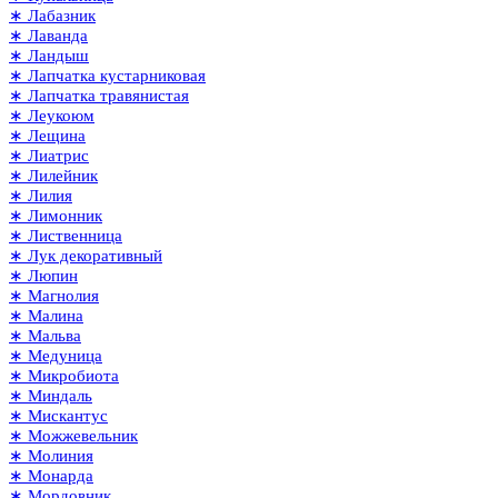
∗ Лабазник
∗ Лаванда
∗ Ландыш
∗ Лапчатка кустарниковая
∗ Лапчатка травянистая
∗ Леукоюм
∗ Лещина
∗ Лиатрис
∗ Лилейник
∗ Лилия
∗ Лимонник
∗ Лиственница
∗ Лук декоративный
∗ Люпин
∗ Магнолия
∗ Малина
∗ Мальва
∗ Медуница
∗ Микробиота
∗ Миндаль
∗ Мискантус
∗ Можжевельник
∗ Молиния
∗ Монарда
∗ Мордовник