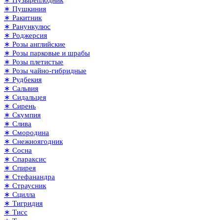
∗ Пушкиния
∗ Ракитник
∗ Ранункулюс
∗ Роджерсия
∗ Розы английские
∗ Розы парковые и шрабы
∗ Розы плетистые
∗ Розы чайно-гибридные
∗ Рудбекия
∗ Сальвия
∗ Сидальцея
∗ Сирень
∗ Скумпия
∗ Слива
∗ Смородина
∗ Снежноягодник
∗ Сосна
∗ Спараксис
∗ Спирея
∗ Стефанандра
∗ Страусник
∗ Сцилла
∗ Тигридия
∗ Тисс