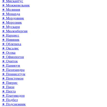
∗ Мискантус
∗ Можжевельник
∗ Молиния
∗ Монарда
∗ Мордовник
∗ Морозник
∗ Мускари
∗ Мюленбергия
∗ Нарцисс
∗ Нивяник
∗ Облепиха
∗ Оксалис
∗ Осока
∗ Офиопогон
∗ Очиток
∗ Паникум
∗ Пахизандра
∗ Пеннисетум
∗ Пенстемон
∗ Пиерис
∗ Пион
∗ Пихта
∗ Платикодон
∗ Подбел
∗ Подснежник