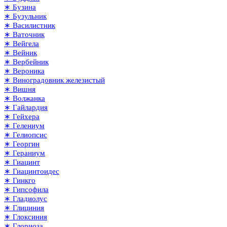
∗ Бузина
∗ Бузульник
∗ Василистник
∗ Ваточник
∗ Вейгела
∗ Вейник
∗ Вербейник
∗ Вероника
∗ Виноградовник железистый
∗ Вишня
∗ Волжанка
∗ Гайлардия
∗ Гейхера
∗ Гелениум
∗ Гелиопсис
∗ Георгин
∗ Гераниум
∗ Гиацинт
∗ Гиацинтоидес
∗ Гинкго
∗ Гипсофила
∗ Гладиолус
∗ Глициния
∗ Глоксиния
∗ Глориоза