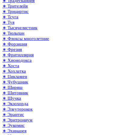
∗ Традесканция
∗ Трителейя
∗ Трициртис
∗ Тсуга
∗ Туя
∗ Тысячелистник
∗ Тюльпан
∗ Флоксы многолетние
∗ Форзиция
∗ Фрезия
∗ Фритиллярия
∗ Хионодокса
∗ Хоста
∗ Хохлатка
∗ Цикламен
∗ Чубушник
∗ Ширяш
∗ Щитовник
∗ Щучка
∗ Экзохорда
∗ Элеутерокок
∗ Эрантис
∗ Эритрониум
∗ Эукомис
∗ Эхинацея