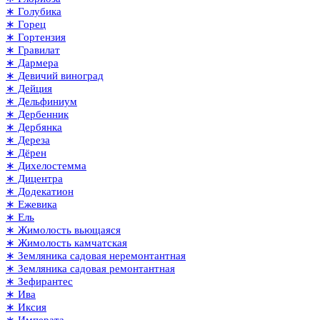
∗ Голубика
∗ Горец
∗ Гортензия
∗ Гравилат
∗ Дармера
∗ Девичий виноград
∗ Дейция
∗ Дельфиниум
∗ Дербенник
∗ Дербянка
∗ Дереза
∗ Дёрен
∗ Дихелостемма
∗ Дицентра
∗ Додекатион
∗ Ежевика
∗ Ель
∗ Жимолость вьющаяся
∗ Жимолость камчатская
∗ Земляника садовая неремонтантная
∗ Земляника садовая ремонтантная
∗ Зефирантес
∗ Ива
∗ Иксия