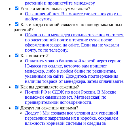
растений и продиктуйте менеджеру.
Есть ли минимальная сумма заказа?
Ограничений нет. Вы можете сделать покупку на
любую сумму.
Как и когда со мной свяжутся по поводу заказанных
растений?
Обычно наш менеждер связывается с покупателем
по электронной почте в течение суток после
оформления заказа на сайте. Если вы не указали
почту, то по телефону.
Как оплатить?
Оплатить можно банковской картой через сервис
Ю-касса по ссылке, которую вам пришлет
менеджер, либо в любом банке по реквизитам,
указанным на сайте. Дождитесь подтверждения
наличия товраов от менеджера, затем оплачивайте.
Как вы доставляете саженцы?
Почтой РФ и СДЭК по всей России. В Москве
возможен самовывоз (ст. Матвеевская) по
предварительной договоренности.
Доедут ли саженцы живыми?
Доедут ) Мы создаем все условия для успешной
пересылки: закрепляем их в коробке, сохраняем
влажность корневой системы и следим за