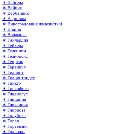
∗ Вейгела
∗ Вейник
∗ Вербейник
∗ Вероника
∗ Виноградовник железистый
∗ Вишня
∗ Волжанка
∗ Гайлардия
∗ Гейхера
∗ Гелениум
∗ Гелиопсис
∗ Георгин
∗ Гераниум
∗ Гиацинт
∗ Гиацинтоидес
∗ Гинкго
∗ Гипсофила
∗ Гладиолус
∗ Глициния
∗ Глоксиния
∗ Глориоза
∗ Голубика
∗ Горец
∗ Гортензия
∗ Гравилат