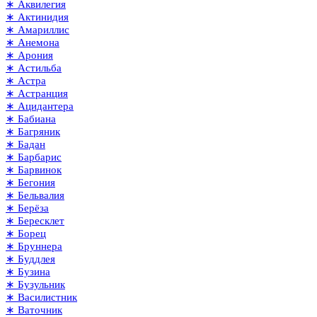
∗ Аквилегия
∗ Актинидия
∗ Амариллис
∗ Анемона
∗ Арония
∗ Астильба
∗ Астра
∗ Астранция
∗ Ацидантера
∗ Бабиана
∗ Багряник
∗ Бадан
∗ Барбарис
∗ Барвинок
∗ Бегония
∗ Бельвалия
∗ Берёза
∗ Бересклет
∗ Борец
∗ Бруннера
∗ Буддлея
∗ Бузина
∗ Бузульник
∗ Василистник
∗ Ваточник