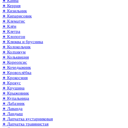
∗ Канна
∗ Керрия
∗ Кизильник
∗ Кипарисовик
∗ Клематис
∗ Клён
∗ Клетра
∗ Клопогон
∗ Клюква и брусника
∗ Колокольчик
∗ Колхикум
∗ Кольквиция
∗ Кореопсис
∗ Кочедыжник
∗ Кровохлёбка
∗ Крокосмия
∗ Крокус
∗ Крушина
∗ Крыжовник
∗ Купальница
∗ Лабазник
∗ Лаванда
∗ Ландыш
∗ Лапчатка кустарниковая
∗ Лапчатка травянистая