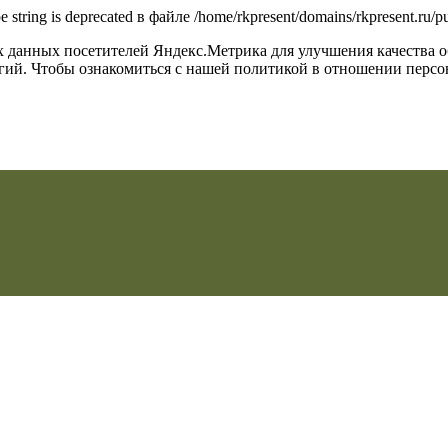
type string is deprecated в файле /home/rkpresent/domains/rkpresent.ru
их данных посетителей Яндекс.Метрика для улучшения качества 
огий. Чтобы ознакомиться с нашей политикой в отношении перс