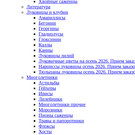
Хвойные саженцы
Литература
Луковицы и клубни
Амариллисы
Бегонии
Георгины
Гладиолусы
Глоксинии
Каллы
Канны
Луковицы лилий
Луковичные цветы на осень 2026. Прием зака
Нарциссы луковицы осень 2026. Прием заказо
Тюльпаны луковицы осень 2026. Прием заказо
Многолетники
Астильбы
Гейхеры
Ирисы
Лилейники
Многолетники прочие
Морозники
Пионы саженцы
Травы и папоротники
Флоксы
Хосты