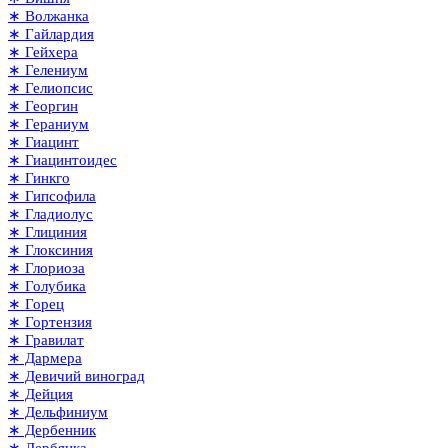
∗ Волжанка
∗ Гайлардия
∗ Гейхера
∗ Гелениум
∗ Гелиопсис
∗ Георгин
∗ Гераниум
∗ Гиацинт
∗ Гиацинтоидес
∗ Гинкго
∗ Гипсофила
∗ Гладиолус
∗ Глициния
∗ Глоксиния
∗ Глориоза
∗ Голубика
∗ Горец
∗ Гортензия
∗ Гравилат
∗ Дармера
∗ Девичий виноград
∗ Дейция
∗ Дельфиниум
∗ Дербенник
∗ Дербянка