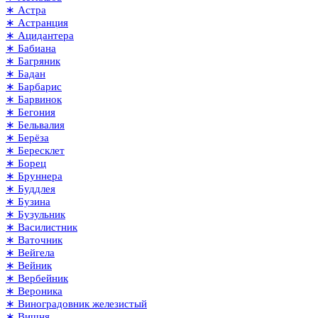
∗ Астра
∗ Астранция
∗ Ацидантера
∗ Бабиана
∗ Багряник
∗ Бадан
∗ Барбарис
∗ Барвинок
∗ Бегония
∗ Бельвалия
∗ Берёза
∗ Бересклет
∗ Борец
∗ Бруннера
∗ Буддлея
∗ Бузина
∗ Бузульник
∗ Василистник
∗ Ваточник
∗ Вейгела
∗ Вейник
∗ Вербейник
∗ Вероника
∗ Виноградовник железистый
∗ Вишня