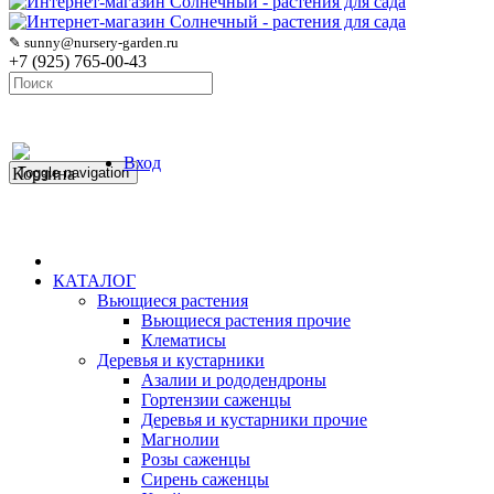
✎ sunny@nursery-garden.ru
+7 (925) 765-00-43
Вход
Корзина
Toggle navigation
КАТАЛОГ
Вьющиеся растения
Вьющиеся растения прочие
Клематисы
Деревья и кустарники
Азалии и рододендроны
Гортензии саженцы
Деревья и кустарники прочие
Магнолии
Розы саженцы
Сирень саженцы