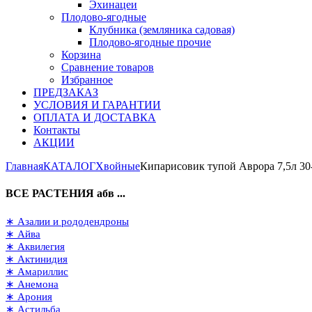
Эхинацеи
Плодово-ягодные
Клубника (земляника садовая)
Плодово-ягодные прочие
Корзина
Сравнение товаров
Избранное
ПРЕДЗАКАЗ
УСЛОВИЯ И ГАРАНТИИ
ОПЛАТА И ДОСТАВКА
Контакты
АКЦИИ
Главная
КАТАЛОГ
Хвойные
Кипарисовик тупой Аврора 7,5л 30
ВСЕ РАСТЕНИЯ абв ...
∗ Азалии и рододендроны
∗ Айва
∗ Аквилегия
∗ Актинидия
∗ Амариллис
∗ Анемона
∗ Арония
∗ Астильба