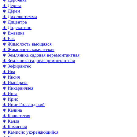
∗ Дереза
∗ Дёрен
∗ Дихелостемма
∗ Дицентра
∗ Додекатион
∗ Ежевика
∗ Ель
∗ Жимолость вьющаяся
∗ Жимолость камчатская
∗ Земляника садовая неремонтантная
∗ Земляника садовая ремонтантная
∗ Зефирантес
∗ Ива
∗ Иксия
∗ Императа
∗ Инкарвиллея
∗ Ирга
∗ Ирис
∗ Ирис Голландский
∗ Калина
∗ Калистегия
∗ Калла
∗ Камассия
∗ Кампсис укореняющийся