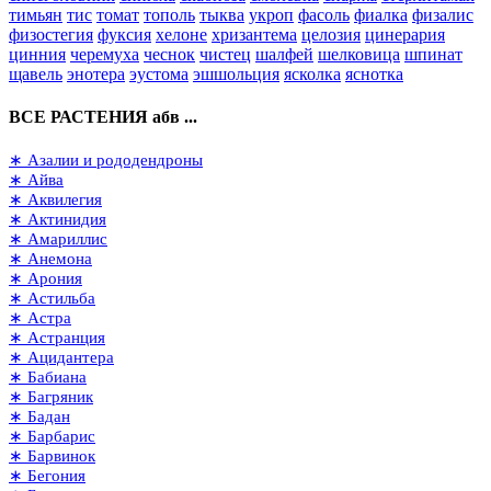
тимьян
тис
томат
тополь
тыква
укроп
фасоль
фиалка
физалис
физостегия
фуксия
хелоне
хризантема
целозия
цинерария
цинния
черемуха
чеснок
чистец
шалфей
шелковица
шпинат
щавель
энотера
эустома
эшшольция
ясколка
яснотка
ВСЕ РАСТЕНИЯ абв ...
∗ Азалии и рододендроны
∗ Айва
∗ Аквилегия
∗ Актинидия
∗ Амариллис
∗ Анемона
∗ Арония
∗ Астильба
∗ Астра
∗ Астранция
∗ Ацидантера
∗ Бабиана
∗ Багряник
∗ Бадан
∗ Барбарис
∗ Барвинок
∗ Бегония