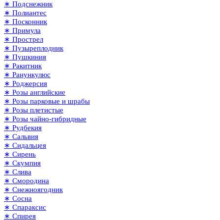
∗ Подснежник
∗ Полиантес
∗ Посконник
∗ Примула
∗ Прострел
∗ Пузыреплодник
∗ Пушкиния
∗ Ракитник
∗ Ранункулюс
∗ Роджерсия
∗ Розы английские
∗ Розы парковые и шрабы
∗ Розы плетистые
∗ Розы чайно-гибридные
∗ Рудбекия
∗ Сальвия
∗ Сидальцея
∗ Сирень
∗ Скумпия
∗ Слива
∗ Смородина
∗ Снежноягодник
∗ Сосна
∗ Спараксис
∗ Спирея