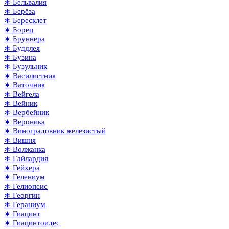
∗ Бельвалия
∗ Берёза
∗ Бересклет
∗ Борец
∗ Бруннера
∗ Буддлея
∗ Бузина
∗ Бузульник
∗ Василистник
∗ Ваточник
∗ Вейгела
∗ Вейник
∗ Вербейник
∗ Вероника
∗ Виноградовник железистый
∗ Вишня
∗ Волжанка
∗ Гайлардия
∗ Гейхера
∗ Гелениум
∗ Гелиопсис
∗ Георгин
∗ Гераниум
∗ Гиацинт
∗ Гиацинтоидес