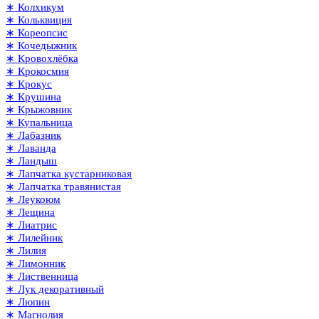
∗ Колхикум
∗ Кольквиция
∗ Кореопсис
∗ Кочедыжник
∗ Кровохлёбка
∗ Крокосмия
∗ Крокус
∗ Крушина
∗ Крыжовник
∗ Купальница
∗ Лабазник
∗ Лаванда
∗ Ландыш
∗ Лапчатка кустарниковая
∗ Лапчатка травянистая
∗ Леукоюм
∗ Лещина
∗ Лиатрис
∗ Лилейник
∗ Лилия
∗ Лимонник
∗ Лиственница
∗ Лук декоративный
∗ Люпин
∗ Магнолия