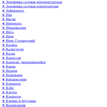
∗ Земляника садовая неремонтантная
∗ Земляника садовая ремонтантная
∗ Зефирантес
∗ Ива
∗ Иксия
∗ Императа
∗ Инкарвиллея
∗ Ирга
∗ Ирис
∗ Ирис Голландский
∗ Калина
∗ Калистегия
∗ Калла
∗ Камассия
∗ Кампсис укореняющийся
∗ Канна
∗ Керрия
∗ Кизильник
∗ Кипарисовик
∗ Клематис
∗ Клён
∗ Клетра
∗ Клопогон
∗ Клюква и брусника
∗ Колокольчик