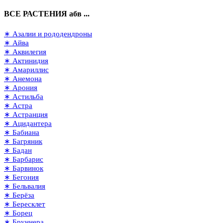
ВСЕ РАСТЕНИЯ абв ...
∗ Азалии и рододендроны
∗ Айва
∗ Аквилегия
∗ Актинидия
∗ Амариллис
∗ Анемона
∗ Арония
∗ Астильба
∗ Астра
∗ Астранция
∗ Ацидантера
∗ Бабиана
∗ Багряник
∗ Бадан
∗ Барбарис
∗ Барвинок
∗ Бегония
∗ Бельвалия
∗ Берёза
∗ Бересклет
∗ Борец
∗ Бруннера