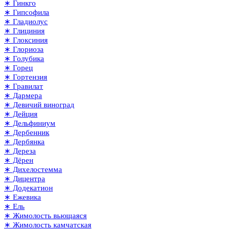
∗ Гинкго
∗ Гипсофила
∗ Гладиолус
∗ Глициния
∗ Глоксиния
∗ Глориоза
∗ Голубика
∗ Горец
∗ Гортензия
∗ Гравилат
∗ Дармера
∗ Девичий виноград
∗ Дейция
∗ Дельфиниум
∗ Дербенник
∗ Дербянка
∗ Дереза
∗ Дёрен
∗ Дихелостемма
∗ Дицентра
∗ Додекатион
∗ Ежевика
∗ Ель
∗ Жимолость вьющаяся
∗ Жимолость камчатская