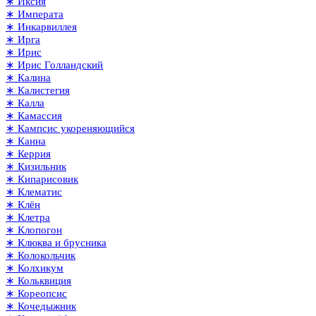
∗ Иксия
∗ Императа
∗ Инкарвиллея
∗ Ирга
∗ Ирис
∗ Ирис Голландский
∗ Калина
∗ Калистегия
∗ Калла
∗ Камассия
∗ Кампсис укореняющийся
∗ Канна
∗ Керрия
∗ Кизильник
∗ Кипарисовик
∗ Клематис
∗ Клён
∗ Клетра
∗ Клопогон
∗ Клюква и брусника
∗ Колокольчик
∗ Колхикум
∗ Кольквиция
∗ Кореопсис
∗ Кочедыжник