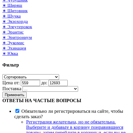
∗ Чубушник
∗ Ширяш
∗ Щитовник
∗ Щучка
∗ Экзохорда
∗ Элеутерокок
∗ Эрантис
∗ Эритрониум
∗ Эукомис
∗ Эхинацея
∗ Юкка
Фильтр
Цена от:
до:
Поставка
Применить
ОТВЕТЫ НА ЧАСТЫЕ ВОПРОСЫ
Обязательно ли регистрироваться на сайте, чтобы
сделать заказ?
Регистрация желательна, но не обязательна.
Выберите и добавьте в корзину понравившиеся
товары, затем перейдите в корзину и, если вы не