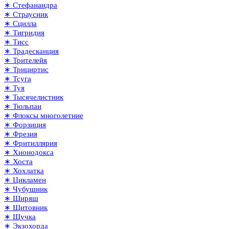
∗ Стефанандра
∗ Страусник
∗ Сцилла
∗ Тигридия
∗ Тисс
∗ Традесканция
∗ Трителейя
∗ Трициртис
∗ Тсуга
∗ Туя
∗ Тысячелистник
∗ Тюльпан
∗ Флоксы многолетние
∗ Форзиция
∗ Фрезия
∗ Фритиллярия
∗ Хионодокса
∗ Хоста
∗ Хохлатка
∗ Цикламен
∗ Чубушник
∗ Ширяш
∗ Щитовник
∗ Щучка
∗ Экзохорда