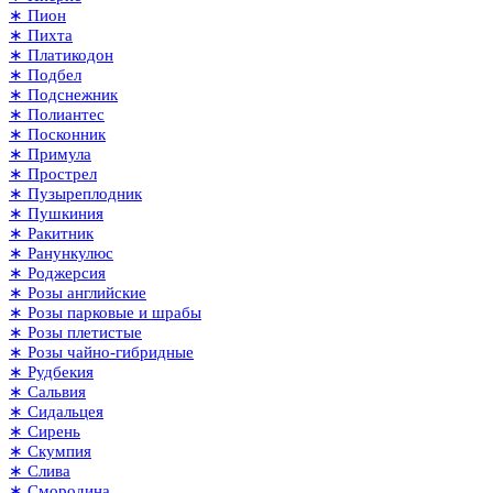
∗ Пион
∗ Пихта
∗ Платикодон
∗ Подбел
∗ Подснежник
∗ Полиантес
∗ Посконник
∗ Примула
∗ Прострел
∗ Пузыреплодник
∗ Пушкиния
∗ Ракитник
∗ Ранункулюс
∗ Роджерсия
∗ Розы английские
∗ Розы парковые и шрабы
∗ Розы плетистые
∗ Розы чайно-гибридные
∗ Рудбекия
∗ Сальвия
∗ Сидальцея
∗ Сирень
∗ Скумпия
∗ Слива
∗ Смородина