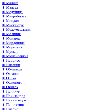
∗ Малина
∗ Мальва
∗ Медуница
∗ Микробиота
∗ Миндаль
∗ Мискантус
∗ Можжевельник
∗ Молиния
∗ Монарда
∗ Мордовник
∗ Морозник
∗ Мускари
∗ Мюленбергия
∗ Нарцисс
∗ Нивяник
∗ Облепиха
∗ Оксалис
∗ Осока
∗ Офиопогон
∗ Очиток
∗ Паникум
∗ Пахизандра
∗ Пеннисетум
∗ Пенстемон
∗ Пиерис