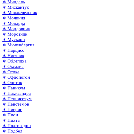
∗ Миндаль
∗ Мискантус
∗ Можжевельник
∗ Молиния
∗ Монарда
∗ Мордовник
∗ Морозник
∗ Мускари
∗ Мюленбергия
∗ Нарцисс
∗ Нивяник
∗ Облепиха
∗ Оксалис
∗ Осока
∗ Офиопогон
∗ Очиток
∗ Паникум
∗ Пахизандра
∗ Пеннисетум
∗ Пенстемон
∗ Пиерис
∗ Пион
∗ Пихта
∗ Платикодон
∗ Подбел