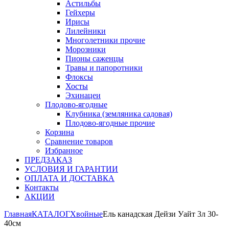
Астильбы
Гейхеры
Ирисы
Лилейники
Многолетники прочие
Морозники
Пионы саженцы
Травы и папоротники
Флоксы
Хосты
Эхинацеи
Плодово-ягодные
Клубника (земляника садовая)
Плодово-ягодные прочие
Корзина
Сравнение товаров
Избранное
ПРЕДЗАКАЗ
УСЛОВИЯ И ГАРАНТИИ
ОПЛАТА И ДОСТАВКА
Контакты
АКЦИИ
Главная
КАТАЛОГ
Хвойные
Ель канадская Дейзи Уайт 3л 30-
40см