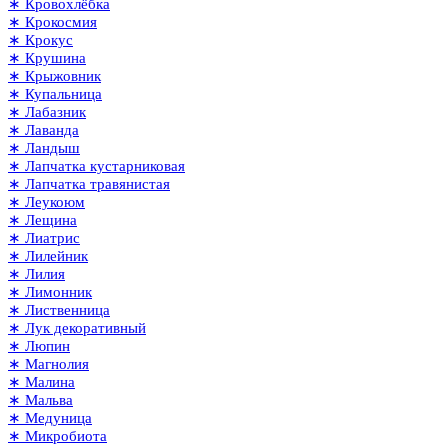
∗ Кровохлёбка
∗ Крокосмия
∗ Крокус
∗ Крушина
∗ Крыжовник
∗ Купальница
∗ Лабазник
∗ Лаванда
∗ Ландыш
∗ Лапчатка кустарниковая
∗ Лапчатка травянистая
∗ Леукоюм
∗ Лещина
∗ Лиатрис
∗ Лилейник
∗ Лилия
∗ Лимонник
∗ Лиственница
∗ Лук декоративный
∗ Люпин
∗ Магнолия
∗ Малина
∗ Мальва
∗ Медуница
∗ Микробиота