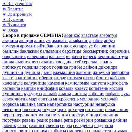
∗ Элеутерокок
∗ Эрантис
∗ Эритрониум
∗ Эукомис
∗ Эхинацея
∗ Юкка
Скоро в продаже СЕМЕНА!
абрикос
агастахе
агератум
азарина
акация
алиссум
амарант
анафалис
арабис
арбуз
армерия
ароматныйтабак
артишок
аспарагус
багрянник
базилик
баклажан
бальзамин
бархатцы
бессмертник
бирючина
боярышник
валериана
василек
вербена
вереск
вероникаструм
виола
вьюнок
вяз
газания
гвоздика
гейхерелла
герань
гибискус
годеция
горох
горянка
грибы
дайкон
дихондра
душистый
душица
дыня
ежемалина
жасмин
живучка
зверобой
злаки
золотарник
иберис
индау
ипомея
иссоп
йошта
кабачок
календула
калужница
камелия
камнеломка
капуста
картофель
катальпа
каштан
книфофия
ковыль
колеус
копытень
космея
кувшинка
кукуруза
левкой
лианы
листвы
лобелия
лофант
лук-
севок
лютик
маргаритка
микрозелень
молодило
молочай
морковь
мшанка
мята
наперстянка
настурция
незабудка
нектарин
овсяница
огурец
орех
орхидея
патиссон
пеларгония
перец
персик
петрушка
петуния
пиретрум
подсолнечник
портулак
ревень
редис
редька
репа
розмарин
ромашка
рябина
рябчик
салат
самшит
свекла
седум
сельдерей
сидераты
синеголовник
синюха
скабиоза
смолевка
спаржа
стерлитамак