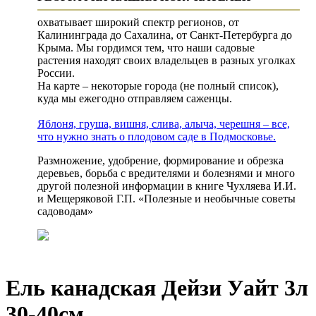
охватывает широкий спектр регионов, от
Калининграда до Сахалина, от Санкт-Петербурга до
Крыма. Мы гордимся тем, что наши садовые
растения находят своих владельцев в разных уголках
России.
На карте – некоторые города (не полный список),
куда мы ежегодно отправляем саженцы.
Яблоня, груша, вишня, слива, алыча, черешня – все,
что нужно знать о плодовом саде в Подмосковье.
Размножение, удобрение, формирование и обрезка
деревьев, борьба с вредителями и болезнями и много
другой полезной информации в книге Чухляева И.И.
и Мещеряковой Г.П. «Полезные и необычные советы
садоводам»
Ель канадская Дейзи Уайт 3л
30-40см