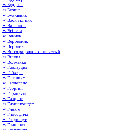
∗ Буддлея
∗ Бузина
∗ Бузульник
∗ Василистник
∗ Ваточник
∗ Вейгела
∗ Вейник
∗ Вербейник
∗ Вероника
∗ Виноградовник железистый
∗ Вишня
∗ Волжанка
∗ Гайлардия
∗ Гейхера
∗ Гелениум
∗ Гелиопсис
∗ Георгин
∗ Гераниум
∗ Гиацинт
∗ Гиацинтоидес
∗ Гинкго
∗ Гипсофила
∗ Гладиолус
∗ Глициния
∗ Глоксиния