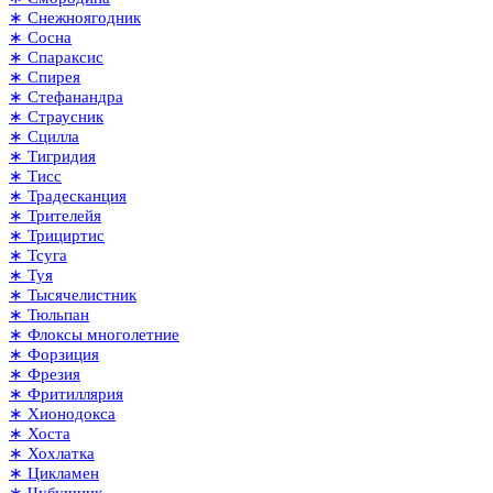
∗ Снежноягодник
∗ Сосна
∗ Спараксис
∗ Спирея
∗ Стефанандра
∗ Страусник
∗ Сцилла
∗ Тигридия
∗ Тисс
∗ Традесканция
∗ Трителейя
∗ Трициртис
∗ Тсуга
∗ Туя
∗ Тысячелистник
∗ Тюльпан
∗ Флоксы многолетние
∗ Форзиция
∗ Фрезия
∗ Фритиллярия
∗ Хионодокса
∗ Хоста
∗ Хохлатка
∗ Цикламен