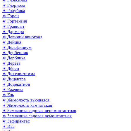
∗ Глориоза
∗ Голубика
∗ Горец
∗ Гортензия
∗ Гравилат
∗ Дармера
∗ Девичий виноград
∗ Дейция
∗ Дельфиниум
∗ Дербенник
∗ Дербянка
∗ Дереза
∗ Дёрен
∗ Дихелостемма
∗ Дицентра
∗ Додекатион
∗ Ежевика
∗ Ель
∗ Жимолость вьющаяся
∗ Жимолость камчатская
∗ Земляника садовая неремонтантная
∗ Земляника садовая ремонтантная
∗ Зефирантес
∗ Ива