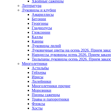
Хвойные саженцы
Литература
Луковицы и клубни
Амариллисы
Бегонии
Георгины
Гладиолусы
Глоксинии
Каллы
Канны
Луковицы лилий
Луковичные цветы на осень 2026. Прием зака
Нарциссы луковицы осень 2026. Прием заказо
Тюльпаны луковицы осень 2026. Прием заказо
Многолетники
Астильбы
Гейхеры
Ирисы
Лилейники
Многолетники прочие
Морозники
Пионы саженцы
Травы и папоротники
Флоксы
Хосты