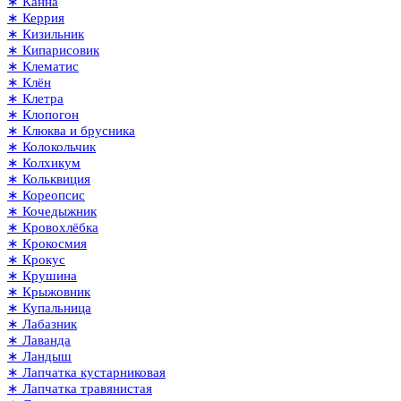
∗ Канна
∗ Керрия
∗ Кизильник
∗ Кипарисовик
∗ Клематис
∗ Клён
∗ Клетра
∗ Клопогон
∗ Клюква и брусника
∗ Колокольчик
∗ Колхикум
∗ Кольквиция
∗ Кореопсис
∗ Кочедыжник
∗ Кровохлёбка
∗ Крокосмия
∗ Крокус
∗ Крушина
∗ Крыжовник
∗ Купальница
∗ Лабазник
∗ Лаванда
∗ Ландыш
∗ Лапчатка кустарниковая
∗ Лапчатка травянистая