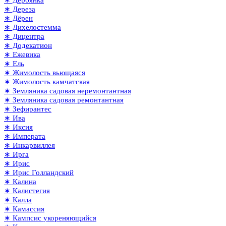
∗ Дереза
∗ Дёрен
∗ Дихелостемма
∗ Дицентра
∗ Додекатион
∗ Ежевика
∗ Ель
∗ Жимолость вьющаяся
∗ Жимолость камчатская
∗ Земляника садовая неремонтантная
∗ Земляника садовая ремонтантная
∗ Зефирантес
∗ Ива
∗ Иксия
∗ Императа
∗ Инкарвиллея
∗ Ирга
∗ Ирис
∗ Ирис Голландский
∗ Калина
∗ Калистегия
∗ Калла
∗ Камассия
∗ Кампсис укореняющийся