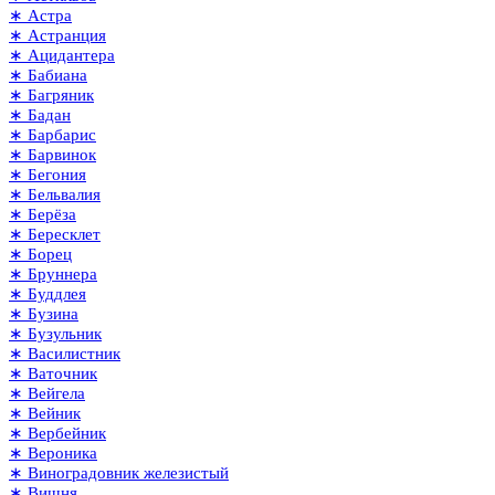
∗ Астра
∗ Астранция
∗ Ацидантера
∗ Бабиана
∗ Багряник
∗ Бадан
∗ Барбарис
∗ Барвинок
∗ Бегония
∗ Бельвалия
∗ Берёза
∗ Бересклет
∗ Борец
∗ Бруннера
∗ Буддлея
∗ Бузина
∗ Бузульник
∗ Василистник
∗ Ваточник
∗ Вейгела
∗ Вейник
∗ Вербейник
∗ Вероника
∗ Виноградовник железистый
∗ Вишня