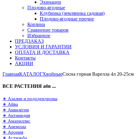
Эхинацеи
Плодово-ягодные
Клубника (земляника садовая)
Плодово-ягодные прочие
Корзина
Сравнение товаров
Избранное
ПРЕДЗАКАЗ
УСЛОВИЯ И ГАРАНТИИ
ОПЛАТА И ДОСТАВКА
Контакты
АКЦИИ
Главная
КАТАЛОГ
Хвойные
Сосна горная Варелла 4л 20-25см
ВСЕ РАСТЕНИЯ абв ...
∗ Азалии и рододендроны
∗ Айва
∗ Аквилегия
∗ Актинидия
∗ Амариллис
∗ Анемона
∗ Арония
∗ Астильба