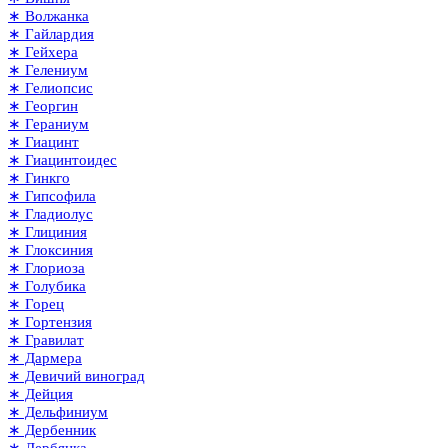
∗ Волжанка
∗ Гайлардия
∗ Гейхера
∗ Гелениум
∗ Гелиопсис
∗ Георгин
∗ Гераниум
∗ Гиацинт
∗ Гиацинтоидес
∗ Гинкго
∗ Гипсофила
∗ Гладиолус
∗ Глициния
∗ Глоксиния
∗ Глориоза
∗ Голубика
∗ Горец
∗ Гортензия
∗ Гравилат
∗ Дармера
∗ Девичий виноград
∗ Дейция
∗ Дельфиниум
∗ Дербенник
∗ Дербянка