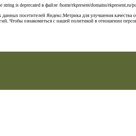
type string is deprecated в файле /home/rkpresent/domains/rkpresent.ru
их данных посетителей Яндекс.Метрика для улучшения качества 
огий. Чтобы ознакомиться с нашей политикой в отношении перс