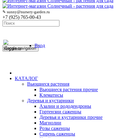
✎ sunny@nursery-garden.ru
+7 (925) 765-00-43
Вход
Корзина
Toggle navigation
КАТАЛОГ
Вьющиеся растения
Вьющиеся растения прочие
Клематисы
Деревья и кустарники
Азалии и рододендроны
Гортензии саженцы
Деревья и кустарники прочие
Магнолии
Розы саженцы
Сирень саженцы