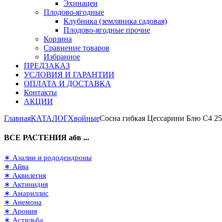
Эхинацеи
Плодово-ягодные
Клубника (земляника садовая)
Плодово-ягодные прочие
Корзина
Сравнение товаров
Избранное
ПРЕДЗАКАЗ
УСЛОВИЯ И ГАРАНТИИ
ОПЛАТА И ДОСТАВКА
Контакты
АКЦИИ
Главная
КАТАЛОГ
Хвойные
Сосна гибкая Цессарини Блю C4 2
ВСЕ РАСТЕНИЯ абв ...
∗ Азалии и рододендроны
∗ Айва
∗ Аквилегия
∗ Актинидия
∗ Амариллис
∗ Анемона
∗ Арония
∗ Астильба