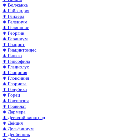
∗ Волжанка
∗ Гайлардия
∗ Гейхера
∗ Гелениум
∗ Гелиопсис
∗ Георгин
∗ Гераниум
∗ Гиацинт
∗ Гиацинтоидес
∗ Гинкго
∗ Гипсофила
∗ Гладиолус
∗ Глициния
∗ Глоксиния
∗ Глориоза
∗ Голубика
∗ Горец
∗ Гортензия
∗ Гравилат
∗ Дармера
∗ Девичий виноград
∗ Дейция
∗ Дельфиниум
∗ Дербенник
∗ Дербянка