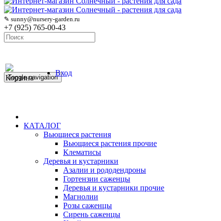
✎ sunny@nursery-garden.ru
+7 (925) 765-00-43
Вход
Корзина
Toggle navigation
КАТАЛОГ
Вьющиеся растения
Вьющиеся растения прочие
Клематисы
Деревья и кустарники
Азалии и рододендроны
Гортензии саженцы
Деревья и кустарники прочие
Магнолии
Розы саженцы
Сирень саженцы