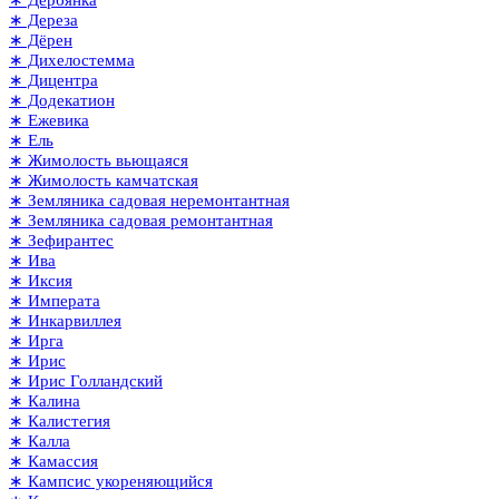
∗ Дереза
∗ Дёрен
∗ Дихелостемма
∗ Дицентра
∗ Додекатион
∗ Ежевика
∗ Ель
∗ Жимолость вьющаяся
∗ Жимолость камчатская
∗ Земляника садовая неремонтантная
∗ Земляника садовая ремонтантная
∗ Зефирантес
∗ Ива
∗ Иксия
∗ Императа
∗ Инкарвиллея
∗ Ирга
∗ Ирис
∗ Ирис Голландский
∗ Калина
∗ Калистегия
∗ Калла
∗ Камассия
∗ Кампсис укореняющийся