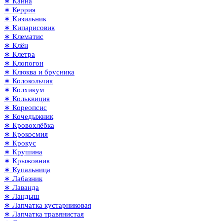
∗ Канна
∗ Керрия
∗ Кизильник
∗ Кипарисовик
∗ Клематис
∗ Клён
∗ Клетра
∗ Клопогон
∗ Клюква и брусника
∗ Колокольчик
∗ Колхикум
∗ Кольквиция
∗ Кореопсис
∗ Кочедыжник
∗ Кровохлёбка
∗ Крокосмия
∗ Крокус
∗ Крушина
∗ Крыжовник
∗ Купальница
∗ Лабазник
∗ Лаванда
∗ Ландыш
∗ Лапчатка кустарниковая
∗ Лапчатка травянистая