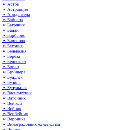
∗ Астра
∗ Астранция
∗ Ацидантера
∗ Бабиана
∗ Багряник
∗ Бадан
∗ Барбарис
∗ Барвинок
∗ Бегония
∗ Бельвалия
∗ Берёза
∗ Бересклет
∗ Борец
∗ Бруннера
∗ Буддлея
∗ Бузина
∗ Бузульник
∗ Василистник
∗ Ваточник
∗ Вейгела
∗ Вейник
∗ Вербейник
∗ Вероника
∗ Виноградовник железистый
∗ Вишня