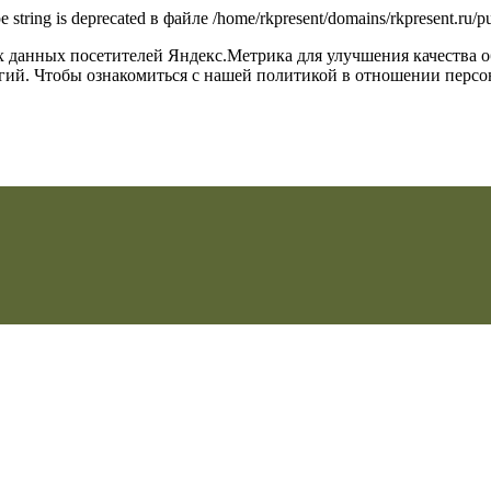
type string is deprecated в файле /home/rkpresent/domains/rkpresent.ru
их данных посетителей Яндекс.Метрика для улучшения качества 
огий. Чтобы ознакомиться с нашей политикой в отношении перс