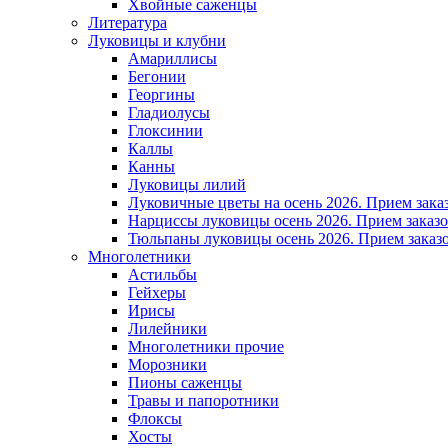
Хвойные саженцы
Литература
Луковицы и клубни
Амариллисы
Бегонии
Георгины
Гладиолусы
Глоксинии
Каллы
Канны
Луковицы лилий
Луковичные цветы на осень 2026. Прием зака
Нарциссы луковицы осень 2026. Прием заказо
Тюльпаны луковицы осень 2026. Прием заказо
Многолетники
Астильбы
Гейхеры
Ирисы
Лилейники
Многолетники прочие
Морозники
Пионы саженцы
Травы и папоротники
Флоксы
Хосты