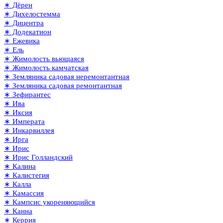
∗ Дёрен
∗ Дихелостемма
∗ Дицентра
∗ Додекатион
∗ Ежевика
∗ Ель
∗ Жимолость вьющаяся
∗ Жимолость камчатская
∗ Земляника садовая неремонтантная
∗ Земляника садовая ремонтантная
∗ Зефирантес
∗ Ива
∗ Иксия
∗ Императа
∗ Инкарвиллея
∗ Ирга
∗ Ирис
∗ Ирис Голландский
∗ Калина
∗ Калистегия
∗ Калла
∗ Камассия
∗ Кампсис укореняющийся
∗ Канна
∗ Керрия