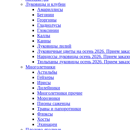
Луковицы и клубни
Амариллисы
Бегонии
Георгины
Гладиолусы
Глоксинии
Каллы
Канны
Луковицы лилий
Луковичные цветы на осень 2026. Прием зака
Нарциссы луковицы осень 2026. Прием заказо
Тюльпаны луковицы осень 2026. Прием заказо
Многолетники
Астильбы
Гейхеры
Ирисы
Лилейники
Многолетники прочие
Морозники
Пионы саженцы
Травы и папоротники
Флоксы
Хосты
Эхинацеи
Плодово-ягодные