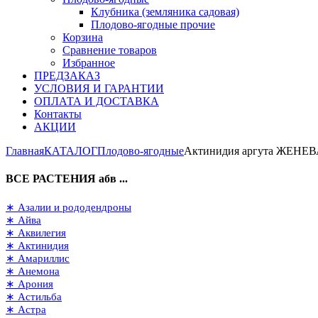
Клубника (земляника садовая)
Плодово-ягодные прочие
Корзина
Сравнение товаров
Избранное
ПРЕДЗАКАЗ
УСЛОВИЯ И ГАРАНТИИ
ОПЛАТА И ДОСТАВКА
Контакты
АКЦИИ
Главная
КАТАЛОГ
Плодово-ягодные
Актинидия аргута ЖЕНЕВА (
ВСЕ РАСТЕНИЯ абв ...
∗ Азалии и рододендроны
∗ Айва
∗ Аквилегия
∗ Актинидия
∗ Амариллис
∗ Анемона
∗ Арония
∗ Астильба
∗ Астра