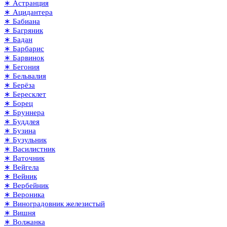
∗ Астранция
∗ Ацидантера
∗ Бабиана
∗ Багряник
∗ Бадан
∗ Барбарис
∗ Барвинок
∗ Бегония
∗ Бельвалия
∗ Берёза
∗ Бересклет
∗ Борец
∗ Бруннера
∗ Буддлея
∗ Бузина
∗ Бузульник
∗ Василистник
∗ Ваточник
∗ Вейгела
∗ Вейник
∗ Вербейник
∗ Вероника
∗ Виноградовник железистый
∗ Вишня
∗ Волжанка