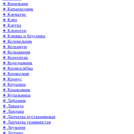
∗ Кизильник
∗ Кипарисовик
∗ Клематис
∗ Клён
∗ Клетра
∗ Клопогон
∗ Клюква и брусника
∗ Колокольчик
∗ Колхикум
∗ Кольквиция
∗ Кореопсис
∗ Кочедыжник
∗ Кровохлёбка
∗ Крокосмия
∗ Крокус
∗ Крушина
∗ Крыжовник
∗ Купальница
∗ Лабазник
∗ Лаванда
∗ Ландыш
∗ Лапчатка кустарниковая
∗ Лапчатка травянистая
∗ Леукоюм
∗ Лещина