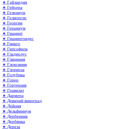
∗ Гайлардия
∗ Гейхера
∗ Гелениум
∗ Гелиопсис
∗ Георгин
∗ Гераниум
∗ Гиацинт
∗ Гиацинтоидес
∗ Гинкго
∗ Гипсофила
∗ Гладиолус
∗ Глициния
∗ Глоксиния
∗ Глориоза
∗ Голубика
∗ Горец
∗ Гортензия
∗ Гравилат
∗ Дармера
∗ Девичий виноград
∗ Дейция
∗ Дельфиниум
∗ Дербенник
∗ Дербянка
∗ Дереза