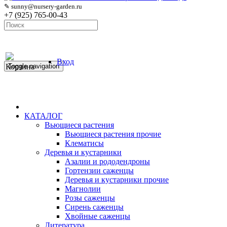
✎ sunny@nursery-garden.ru
+7 (925) 765-00-43
Вход
Корзина
Toggle navigation
КАТАЛОГ
Вьющиеся растения
Вьющиеся растения прочие
Клематисы
Деревья и кустарники
Азалии и рододендроны
Гортензии саженцы
Деревья и кустарники прочие
Магнолии
Розы саженцы
Сирень саженцы
Хвойные саженцы
Литература