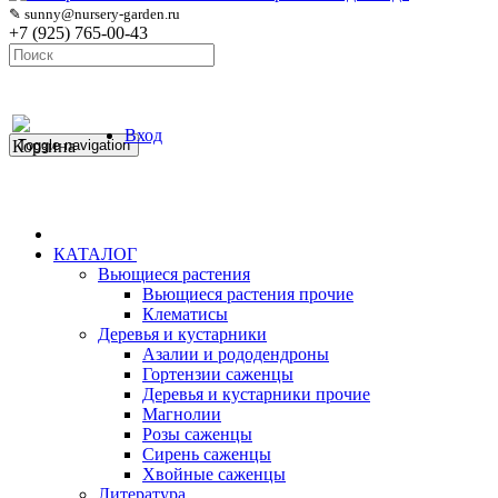
✎ sunny@nursery-garden.ru
+7 (925) 765-00-43
Вход
Корзина
Toggle navigation
КАТАЛОГ
Вьющиеся растения
Вьющиеся растения прочие
Клематисы
Деревья и кустарники
Азалии и рододендроны
Гортензии саженцы
Деревья и кустарники прочие
Магнолии
Розы саженцы
Сирень саженцы
Хвойные саженцы
Литература