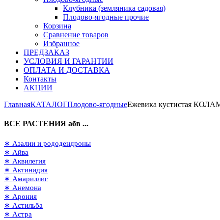
Клубника (земляника садовая)
Плодово-ягодные прочие
Корзина
Сравнение товаров
Избранное
ПРЕДЗАКАЗ
УСЛОВИЯ И ГАРАНТИИ
ОПЛАТА И ДОСТАВКА
Контакты
АКЦИИ
Главная
КАТАЛОГ
Плодово-ягодные
Ежевика кустистая КОЛАМБ
ВСЕ РАСТЕНИЯ абв ...
∗ Азалии и рододендроны
∗ Айва
∗ Аквилегия
∗ Актинидия
∗ Амариллис
∗ Анемона
∗ Арония
∗ Астильба
∗ Астра