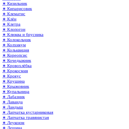
∗ Кизильник
∗ Кипарисовик
∗ Клематис
∗ Клён
∗ Клетра
∗ Клопогон
∗ Клюква и брусника
∗ Колокольчик
∗ Колхикум
∗ Кольквиция
∗ Кореопсис
∗ Кочедыжник
∗ Кровохлёбка
∗ Крокосмия
∗ Крокус
∗ Крушина
∗ Крыжовник
∗ Купальница
∗ Лабазник
∗ Лаванда
∗ Ландыш
∗ Лапчатка кустарниковая
∗ Лапчатка травянистая
∗ Леукоюм
∗ Лещина