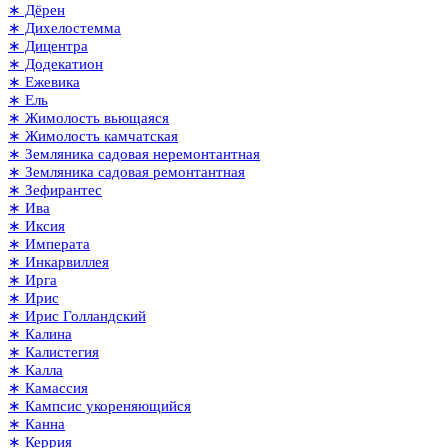
∗ Дёрен
∗ Дихелостемма
∗ Дицентра
∗ Додекатион
∗ Ежевика
∗ Ель
∗ Жимолость вьющаяся
∗ Жимолость камчатская
∗ Земляника садовая неремонтантная
∗ Земляника садовая ремонтантная
∗ Зефирантес
∗ Ива
∗ Иксия
∗ Императа
∗ Инкарвиллея
∗ Ирга
∗ Ирис
∗ Ирис Голландский
∗ Калина
∗ Калистегия
∗ Калла
∗ Камассия
∗ Кампсис укореняющийся
∗ Канна
∗ Керрия