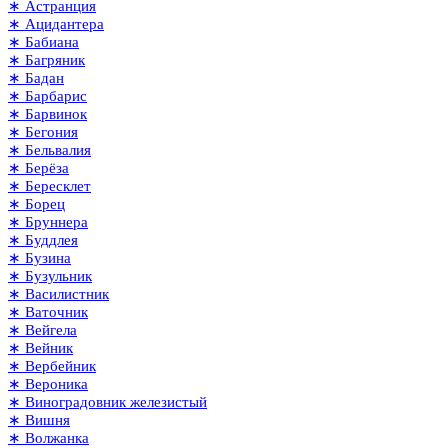
∗ Астранция
∗ Ацидантера
∗ Бабиана
∗ Багряник
∗ Бадан
∗ Барбарис
∗ Барвинок
∗ Бегония
∗ Бельвалия
∗ Берёза
∗ Бересклет
∗ Борец
∗ Бруннера
∗ Буддлея
∗ Бузина
∗ Бузульник
∗ Василистник
∗ Ваточник
∗ Вейгела
∗ Вейник
∗ Вербейник
∗ Вероника
∗ Виноградовник железистый
∗ Вишня
∗ Волжанка