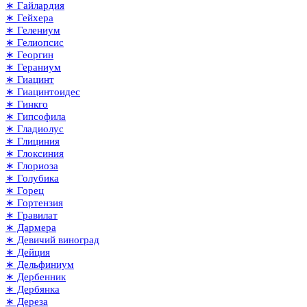
∗ Гайлардия
∗ Гейхера
∗ Гелениум
∗ Гелиопсис
∗ Георгин
∗ Гераниум
∗ Гиацинт
∗ Гиацинтоидес
∗ Гинкго
∗ Гипсофила
∗ Гладиолус
∗ Глициния
∗ Глоксиния
∗ Глориоза
∗ Голубика
∗ Горец
∗ Гортензия
∗ Гравилат
∗ Дармера
∗ Девичий виноград
∗ Дейция
∗ Дельфиниум
∗ Дербенник
∗ Дербянка
∗ Дереза