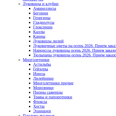
Луковицы и клубни
Амариллисы
Бегонии
Георгины
Гладиолусы
Глоксинии
Каллы
Канны
Луковицы лилий
Луковичные цветы на осень 2026. Прием зака
Нарциссы луковицы осень 2026. Прием заказо
Тюльпаны луковицы осень 2026. Прием заказо
Многолетники
Астильбы
Гейхеры
Ирисы
Лилейники
Многолетники прочие
Морозники
Пионы саженцы
Травы и папоротники
Флоксы
Хосты
Эхинацеи
Плодово-ягодные