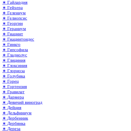
∗ Гайлардия
∗ Гейхера
∗ Гелениум
∗ Гелиопсис
∗ Георгин
∗ Гераниум
∗ Гиацинт
∗ Гиацинтоидес
∗ Гинкго
∗ Гипсофила
∗ Гладиолус
∗ Глициния
∗ Глоксиния
∗ Глориоза
∗ Голубика
∗ Горец
∗ Гортензия
∗ Гравилат
∗ Дармера
∗ Девичий виноград
∗ Дейция
∗ Дельфиниум
∗ Дербенник
∗ Дербянка
∗ Дереза