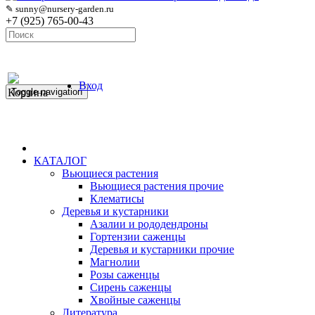
✎ sunny@nursery-garden.ru
+7 (925) 765-00-43
Вход
Корзина
Toggle navigation
КАТАЛОГ
Вьющиеся растения
Вьющиеся растения прочие
Клематисы
Деревья и кустарники
Азалии и рододендроны
Гортензии саженцы
Деревья и кустарники прочие
Магнолии
Розы саженцы
Сирень саженцы
Хвойные саженцы
Литература