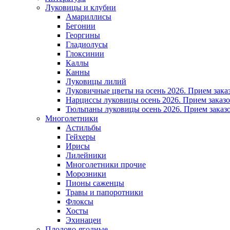
Луковицы и клубни
Амариллисы
Бегонии
Георгины
Гладиолусы
Глоксинии
Каллы
Канны
Луковицы лилий
Луковичные цветы на осень 2026. Прием зака
Нарциссы луковицы осень 2026. Прием заказо
Тюльпаны луковицы осень 2026. Прием заказо
Многолетники
Астильбы
Гейхеры
Ирисы
Лилейники
Многолетники прочие
Морозники
Пионы саженцы
Травы и папоротники
Флоксы
Хосты
Эхинацеи
Плодово-ягодные