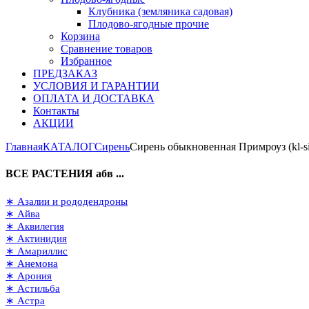
Клубника (земляника садовая)
Плодово-ягодные прочие
Корзина
Сравнение товаров
Избранное
ПРЕДЗАКАЗ
УСЛОВИЯ И ГАРАНТИИ
ОПЛАТА И ДОСТАВКА
Контакты
АКЦИИ
Главная
КАТАЛОГ
Сирень
Сирень обыкновенная Примроуз (kl-si
ВСЕ РАСТЕНИЯ абв ...
∗ Азалии и рододендроны
∗ Айва
∗ Аквилегия
∗ Актинидия
∗ Амариллис
∗ Анемона
∗ Арония
∗ Астильба
∗ Астра