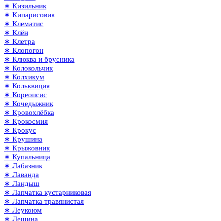
∗ Кизильник
∗ Кипарисовик
∗ Клематис
∗ Клён
∗ Клетра
∗ Клопогон
∗ Клюква и брусника
∗ Колокольчик
∗ Колхикум
∗ Кольквиция
∗ Кореопсис
∗ Кочедыжник
∗ Кровохлёбка
∗ Крокосмия
∗ Крокус
∗ Крушина
∗ Крыжовник
∗ Купальница
∗ Лабазник
∗ Лаванда
∗ Ландыш
∗ Лапчатка кустарниковая
∗ Лапчатка травянистая
∗ Леукоюм
∗ Лещина