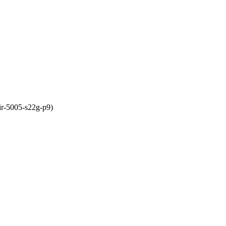
r-5005-s22g-p9)