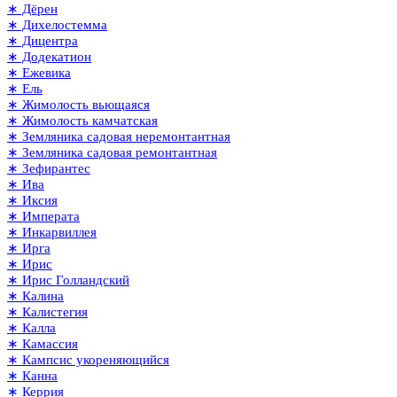
∗ Дёрен
∗ Дихелостемма
∗ Дицентра
∗ Додекатион
∗ Ежевика
∗ Ель
∗ Жимолость вьющаяся
∗ Жимолость камчатская
∗ Земляника садовая неремонтантная
∗ Земляника садовая ремонтантная
∗ Зефирантес
∗ Ива
∗ Иксия
∗ Императа
∗ Инкарвиллея
∗ Ирга
∗ Ирис
∗ Ирис Голландский
∗ Калина
∗ Калистегия
∗ Калла
∗ Камассия
∗ Кампсис укореняющийся
∗ Канна
∗ Керрия