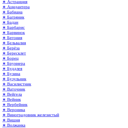
∗ Астранция
∗ Ацидантера
∗ Бабиана
∗ Багряник
∗ Бадан
∗ Барбарис
∗ Барвинок
∗ Бегония
∗ Бельвалия
∗ Берёза
∗ Бересклет
∗ Борец
∗ Бруннера
∗ Буддлея
∗ Бузина
∗ Бузульник
∗ Василистник
∗ Ваточник
∗ Вейгела
∗ Вейник
∗ Вербейник
∗ Вероника
∗ Виноградовник железистый
∗ Вишня
∗ Волжанка