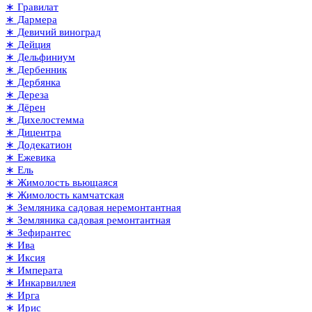
∗ Гравилат
∗ Дармера
∗ Девичий виноград
∗ Дейция
∗ Дельфиниум
∗ Дербенник
∗ Дербянка
∗ Дереза
∗ Дёрен
∗ Дихелостемма
∗ Дицентра
∗ Додекатион
∗ Ежевика
∗ Ель
∗ Жимолость вьющаяся
∗ Жимолость камчатская
∗ Земляника садовая неремонтантная
∗ Земляника садовая ремонтантная
∗ Зефирантес
∗ Ива
∗ Иксия
∗ Императа
∗ Инкарвиллея
∗ Ирга
∗ Ирис