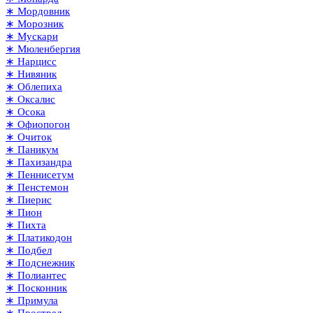
∗ Мордовник
∗ Морозник
∗ Мускари
∗ Мюленбергия
∗ Нарцисс
∗ Нивяник
∗ Облепиха
∗ Оксалис
∗ Осока
∗ Офиопогон
∗ Очиток
∗ Паникум
∗ Пахизандра
∗ Пеннисетум
∗ Пенстемон
∗ Пиерис
∗ Пион
∗ Пихта
∗ Платикодон
∗ Подбел
∗ Подснежник
∗ Полиантес
∗ Посконник
∗ Примула
∗ Прострел