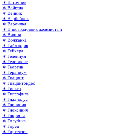
∗ Ваточник
∗ Вейгела
∗ Вейник
∗ Вербейник
∗ Вероника
∗ Виноградовник железистый
∗ Вишня
∗ Волжанка
∗ Гайлардия
∗ Гейхера
∗ Гелениум
∗ Гелиопсис
∗ Георгин
∗ Гераниум
∗ Гиацинт
∗ Гиацинтоидес
∗ Гинкго
∗ Гипсофила
∗ Гладиолус
∗ Глициния
∗ Глоксиния
∗ Глориоза
∗ Голубика
∗ Горец
∗ Гортензия