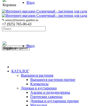
Вход
Корзина
✎ sunny@nursery-garden.ru
+7 (925) 765-00-43
Вход
Корзина
Toggle navigation
КАТАЛОГ
Вьющиеся растения
Вьющиеся растения прочие
Клематисы
Деревья и кустарники
Азалии и рододендроны
Гортензии саженцы
Деревья и кустарники прочие
Магнолии