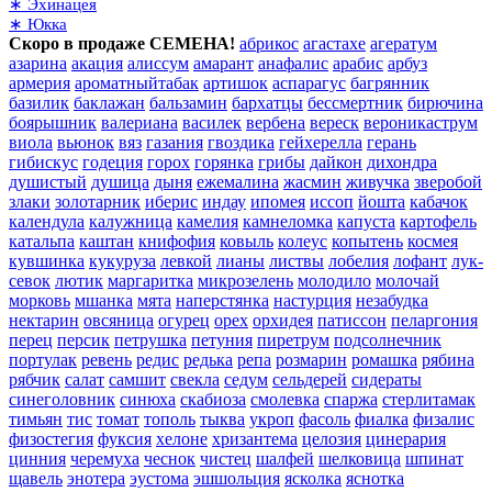
∗ Эхинацея
∗ Юкка
Скоро в продаже СЕМЕНА!
абрикос
агастахе
агератум
азарина
акация
алиссум
амарант
анафалис
арабис
арбуз
армерия
ароматныйтабак
артишок
аспарагус
багрянник
базилик
баклажан
бальзамин
бархатцы
бессмертник
бирючина
боярышник
валериана
василек
вербена
вереск
вероникаструм
виола
вьюнок
вяз
газания
гвоздика
гейхерелла
герань
гибискус
годеция
горох
горянка
грибы
дайкон
дихондра
душистый
душица
дыня
ежемалина
жасмин
живучка
зверобой
злаки
золотарник
иберис
индау
ипомея
иссоп
йошта
кабачок
календула
калужница
камелия
камнеломка
капуста
картофель
катальпа
каштан
книфофия
ковыль
колеус
копытень
космея
кувшинка
кукуруза
левкой
лианы
листвы
лобелия
лофант
лук-
севок
лютик
маргаритка
микрозелень
молодило
молочай
морковь
мшанка
мята
наперстянка
настурция
незабудка
нектарин
овсяница
огурец
орех
орхидея
патиссон
пеларгония
перец
персик
петрушка
петуния
пиретрум
подсолнечник
портулак
ревень
редис
редька
репа
розмарин
ромашка
рябина
рябчик
салат
самшит
свекла
седум
сельдерей
сидераты
синеголовник
синюха
скабиоза
смолевка
спаржа
стерлитамак
тимьян
тис
томат
тополь
тыква
укроп
фасоль
фиалка
физалис
физостегия
фуксия
хелоне
хризантема
целозия
цинерария
цинния
черемуха
чеснок
чистец
шалфей
шелковица
шпинат
щавель
энотера
эустома
эшшольция
ясколка
яснотка