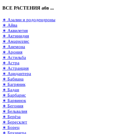
ВСЕ РАСТЕНИЯ абв ...
∗ Азалии и рододендроны
∗ Айва
∗ Аквилегия
∗ Актинидия
∗ Амариллис
∗ Анемона
∗ Арония
∗ Астильба
∗ Астра
∗ Астранция
∗ Ацидантера
∗ Бабиана
∗ Багряник
∗ Бадан
∗ Барбарис
∗ Барвинок
∗ Бегония
∗ Бельвалия
∗ Берёза
∗ Бересклет
∗ Борец
∗ Бруннера