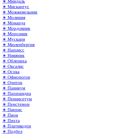
∗ Миндаль
∗ Мискантус
∗ Можжевельник
∗ Молиния
∗ Монарда
∗ Мордовник
∗ Морозник
∗ Мускари
∗ Мюленбергия
∗ Нарцисс
∗ Нивяник
∗ Облепиха
∗ Оксалис
∗ Осока
∗ Офиопогон
∗ Очиток
∗ Паникум
∗ Пахизандра
∗ Пеннисетум
∗ Пенстемон
∗ Пиерис
∗ Пион
∗ Пихта
∗ Платикодон
∗ Подбел