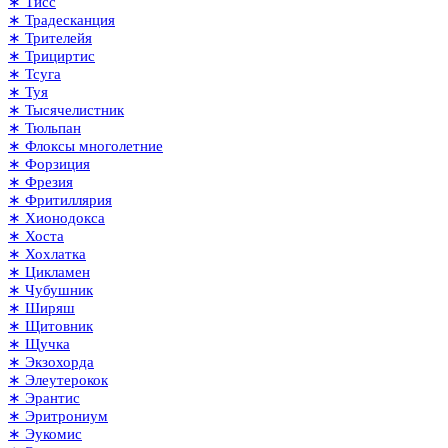
∗ Тисс
∗ Традесканция
∗ Трителейя
∗ Трициртис
∗ Тсуга
∗ Туя
∗ Тысячелистник
∗ Тюльпан
∗ Флоксы многолетние
∗ Форзиция
∗ Фрезия
∗ Фритиллярия
∗ Хионодокса
∗ Хоста
∗ Хохлатка
∗ Цикламен
∗ Чубушник
∗ Ширяш
∗ Щитовник
∗ Щучка
∗ Экзохорда
∗ Элеутерокок
∗ Эрантис
∗ Эритрониум
∗ Эукомис