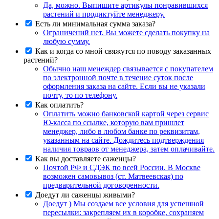
Да, можно. Выпишите артикулы понравившихся
растений и продиктуйте менеджеру.
Есть ли минимальная сумма заказа?
Ограничений нет. Вы можете сделать покупку на
любую сумму.
Как и когда со мной свяжутся по поводу заказанных
растений?
Обычно наш менеждер связывается с покупателем
по электронной почте в течение суток после
оформления заказа на сайте. Если вы не указали
почту, то по телефону.
Как оплатить?
Оплатить можно банковской картой через сервис
Ю-касса по ссылке, которую вам пришлет
менеджер, либо в любом банке по реквизитам,
указанным на сайте. Дождитесь подтверждения
наличия товраов от менеджера, затем оплачивайте.
Как вы доставляете саженцы?
Почтой РФ и СДЭК по всей России. В Москве
возможен самовывоз (ст. Матвеевская) по
предварительной договоренности.
Доедут ли саженцы живыми?
Доедут ) Мы создаем все условия для успешной
пересылки: закрепляем их в коробке, сохраняем