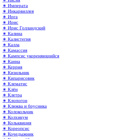
∗ Иксия
∗ Императа
∗ Инкарвиллея
∗ Ирга
∗ Ирис
∗ Ирис Голландский
∗ Калина
∗ Калистегия
∗ Калла
∗ Камассия
∗ Кампсис укореняющийся
∗ Канна
∗ Керрия
∗ Кизильник
∗ Кипарисовик
∗ Клематис
∗ Клён
∗ Клетра
∗ Клопогон
∗ Клюква и брусника
∗ Колокольчик
∗ Колхикум
∗ Кольквиция
∗ Кореопсис
∗ Кочедыжник