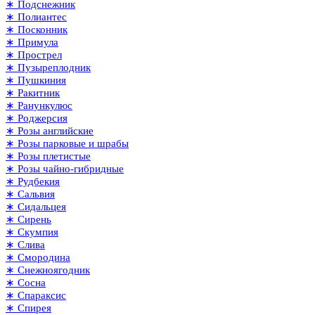
∗ Подснежник
∗ Полиантес
∗ Посконник
∗ Примула
∗ Прострел
∗ Пузыреплодник
∗ Пушкиния
∗ Ракитник
∗ Ранункулюс
∗ Роджерсия
∗ Розы английские
∗ Розы парковые и шрабы
∗ Розы плетистые
∗ Розы чайно-гибридные
∗ Рудбекия
∗ Сальвия
∗ Сидальцея
∗ Сирень
∗ Скумпия
∗ Слива
∗ Смородина
∗ Снежноягодник
∗ Сосна
∗ Спараксис
∗ Спирея