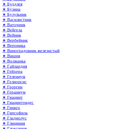
∗ Буддлея
∗ Бузина
∗ Бузульник
∗ Василистник
∗ Ваточник
∗ Вейгела
∗ Вейник
∗ Вербейник
∗ Вероника
∗ Виноградовник железистый
∗ Вишня
∗ Волжанка
∗ Гайлардия
∗ Гейхера
∗ Гелениум
∗ Гелиопсис
∗ Георгин
∗ Гераниум
∗ Гиацинт
∗ Гиацинтоидес
∗ Гинкго
∗ Гипсофила
∗ Гладиолус
∗ Глициния
∗ Глоксиния