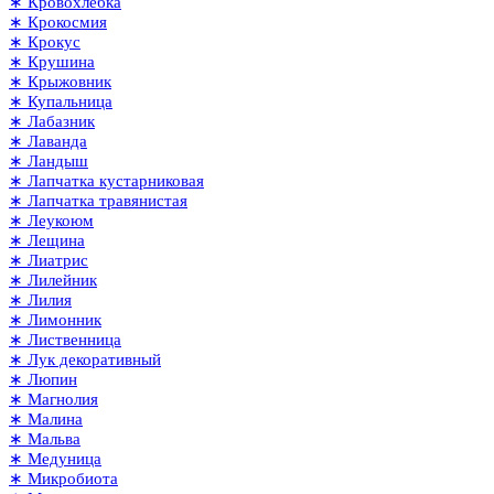
∗ Кровохлёбка
∗ Крокосмия
∗ Крокус
∗ Крушина
∗ Крыжовник
∗ Купальница
∗ Лабазник
∗ Лаванда
∗ Ландыш
∗ Лапчатка кустарниковая
∗ Лапчатка травянистая
∗ Леукоюм
∗ Лещина
∗ Лиатрис
∗ Лилейник
∗ Лилия
∗ Лимонник
∗ Лиственница
∗ Лук декоративный
∗ Люпин
∗ Магнолия
∗ Малина
∗ Мальва
∗ Медуница
∗ Микробиота