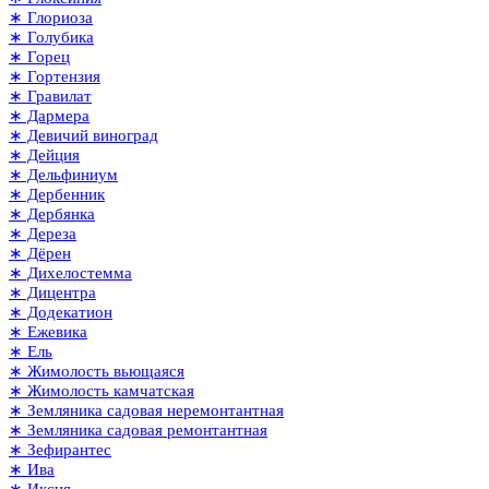
∗ Глориоза
∗ Голубика
∗ Горец
∗ Гортензия
∗ Гравилат
∗ Дармера
∗ Девичий виноград
∗ Дейция
∗ Дельфиниум
∗ Дербенник
∗ Дербянка
∗ Дереза
∗ Дёрен
∗ Дихелостемма
∗ Дицентра
∗ Додекатион
∗ Ежевика
∗ Ель
∗ Жимолость вьющаяся
∗ Жимолость камчатская
∗ Земляника садовая неремонтантная
∗ Земляника садовая ремонтантная
∗ Зефирантес
∗ Ива