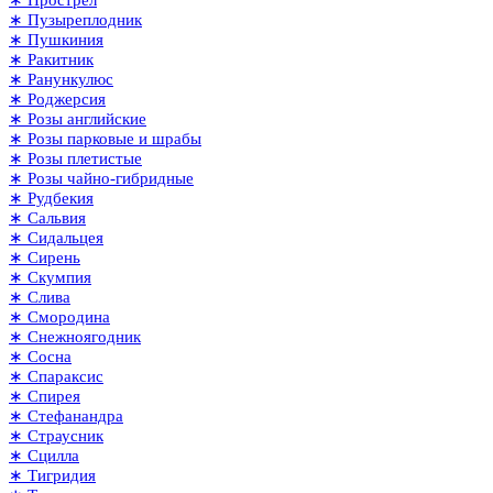
∗ Пузыреплодник
∗ Пушкиния
∗ Ракитник
∗ Ранункулюс
∗ Роджерсия
∗ Розы английские
∗ Розы парковые и шрабы
∗ Розы плетистые
∗ Розы чайно-гибридные
∗ Рудбекия
∗ Сальвия
∗ Сидальцея
∗ Сирень
∗ Скумпия
∗ Слива
∗ Смородина
∗ Снежноягодник
∗ Сосна
∗ Спараксис
∗ Спирея
∗ Стефанандра
∗ Страусник
∗ Сцилла
∗ Тигридия