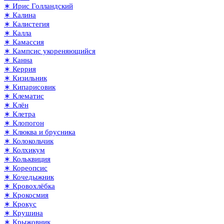
∗ Ирис Голландский
∗ Калина
∗ Калистегия
∗ Калла
∗ Камассия
∗ Кампсис укореняющийся
∗ Канна
∗ Керрия
∗ Кизильник
∗ Кипарисовик
∗ Клематис
∗ Клён
∗ Клетра
∗ Клопогон
∗ Клюква и брусника
∗ Колокольчик
∗ Колхикум
∗ Кольквиция
∗ Кореопсис
∗ Кочедыжник
∗ Кровохлёбка
∗ Крокосмия
∗ Крокус
∗ Крушина
∗ Крыжовник