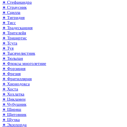
∗ Стефанандра
∗ Страусник
∗ Сцилла
∗ Тигридия
∗ Тисс
∗ Традесканция
∗ Трителейя
∗ Трициртис
∗ Тсуга
∗ Туя
∗ Тысячелистник
∗ Тюльпан
∗ Флоксы многолетние
∗ Форзиция
∗ Фрезия
∗ Фритиллярия
∗ Хионодокса
∗ Хоста
∗ Хохлатка
∗ Цикламен
∗ Чубушник
∗ Ширяш
∗ Щитовник
∗ Щучка
∗ Экзохорда