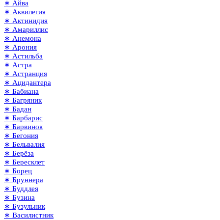
∗ Айва
∗ Аквилегия
∗ Актинидия
∗ Амариллис
∗ Анемона
∗ Арония
∗ Астильба
∗ Астра
∗ Астранция
∗ Ацидантера
∗ Бабиана
∗ Багряник
∗ Бадан
∗ Барбарис
∗ Барвинок
∗ Бегония
∗ Бельвалия
∗ Берёза
∗ Бересклет
∗ Борец
∗ Бруннера
∗ Буддлея
∗ Бузина
∗ Бузульник
∗ Василистник