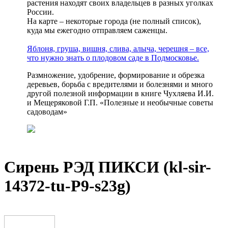
растения находят своих владельцев в разных уголках
России.
На карте – некоторые города (не полный список),
куда мы ежегодно отправляем саженцы.
Яблоня, груша, вишня, слива, алыча, черешня – все,
что нужно знать о плодовом саде в Подмосковье.
Размножение, удобрение, формирование и обрезка
деревьев, борьба с вредителями и болезнями и много
другой полезной информации в книге Чухляева И.И.
и Мещеряковой Г.П. «Полезные и необычные советы
садоводам»
Сирень РЭД ПИКСИ (kl-sir-
14372-tu-P9-s23g)