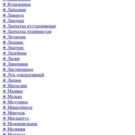
∗ Купальница
∗ Лабазник
∗ Лаванда
∗ Ландыш
∗ Лапчатка кустарниковая
∗ Лапчатка травянистая
∗ Леукоюм
∗ Лещина
∗ Лиатрис
∗ Лилейник
∗ Лилия
∗ Лимонник
∗ Лиственница
∗ Лук декоративный
∗ Люпин
∗ Магнолия
∗ Малина
∗ Мальва
∗ Медуница
∗ Микробиота
∗ Миндаль
∗ Мискантус
∗ Можжевельник
∗ Молиния
∗ Монарда