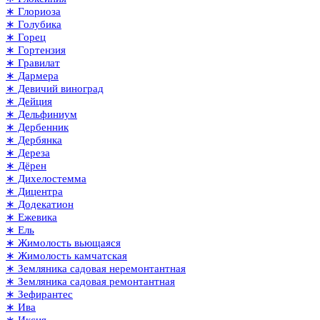
∗ Глориоза
∗ Голубика
∗ Горец
∗ Гортензия
∗ Гравилат
∗ Дармера
∗ Девичий виноград
∗ Дейция
∗ Дельфиниум
∗ Дербенник
∗ Дербянка
∗ Дереза
∗ Дёрен
∗ Дихелостемма
∗ Дицентра
∗ Додекатион
∗ Ежевика
∗ Ель
∗ Жимолость вьющаяся
∗ Жимолость камчатская
∗ Земляника садовая неремонтантная
∗ Земляника садовая ремонтантная
∗ Зефирантес
∗ Ива