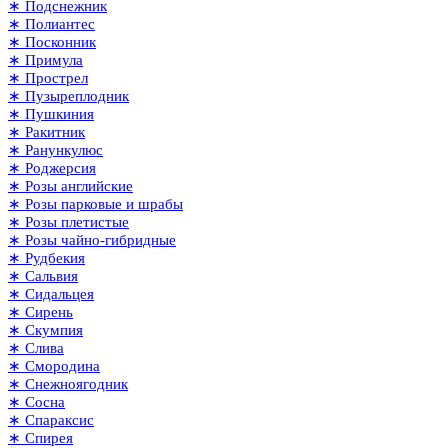
∗ Подснежник
∗ Полиантес
∗ Посконник
∗ Примула
∗ Прострел
∗ Пузыреплодник
∗ Пушкиния
∗ Ракитник
∗ Ранункулюс
∗ Роджерсия
∗ Розы английские
∗ Розы парковые и шрабы
∗ Розы плетистые
∗ Розы чайно-гибридные
∗ Рудбекия
∗ Сальвия
∗ Сидальцея
∗ Сирень
∗ Скумпия
∗ Слива
∗ Смородина
∗ Снежноягодник
∗ Сосна
∗ Спараксис
∗ Спирея