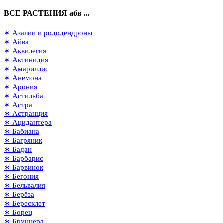
ВСЕ РАСТЕНИЯ абв ...
∗ Азалии и рододендроны
∗ Айва
∗ Аквилегия
∗ Актинидия
∗ Амариллис
∗ Анемона
∗ Арония
∗ Астильба
∗ Астра
∗ Астранция
∗ Ацидантера
∗ Бабиана
∗ Багряник
∗ Бадан
∗ Барбарис
∗ Барвинок
∗ Бегония
∗ Бельвалия
∗ Берёза
∗ Бересклет
∗ Борец
∗ Бруннера