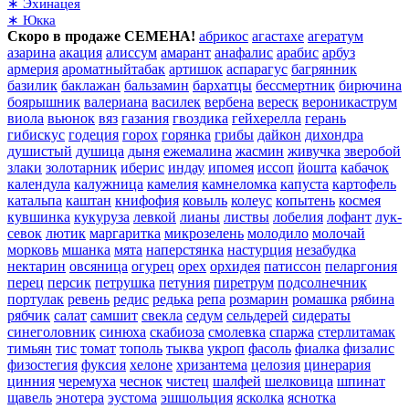
∗ Эхинацея
∗ Юкка
Скоро в продаже СЕМЕНА!
абрикос
агастахе
агератум
азарина
акация
алиссум
амарант
анафалис
арабис
арбуз
армерия
ароматныйтабак
артишок
аспарагус
багрянник
базилик
баклажан
бальзамин
бархатцы
бессмертник
бирючина
боярышник
валериана
василек
вербена
вереск
вероникаструм
виола
вьюнок
вяз
газания
гвоздика
гейхерелла
герань
гибискус
годеция
горох
горянка
грибы
дайкон
дихондра
душистый
душица
дыня
ежемалина
жасмин
живучка
зверобой
злаки
золотарник
иберис
индау
ипомея
иссоп
йошта
кабачок
календула
калужница
камелия
камнеломка
капуста
картофель
катальпа
каштан
книфофия
ковыль
колеус
копытень
космея
кувшинка
кукуруза
левкой
лианы
листвы
лобелия
лофант
лук-
севок
лютик
маргаритка
микрозелень
молодило
молочай
морковь
мшанка
мята
наперстянка
настурция
незабудка
нектарин
овсяница
огурец
орех
орхидея
патиссон
пеларгония
перец
персик
петрушка
петуния
пиретрум
подсолнечник
портулак
ревень
редис
редька
репа
розмарин
ромашка
рябина
рябчик
салат
самшит
свекла
седум
сельдерей
сидераты
синеголовник
синюха
скабиоза
смолевка
спаржа
стерлитамак
тимьян
тис
томат
тополь
тыква
укроп
фасоль
фиалка
физалис
физостегия
фуксия
хелоне
хризантема
целозия
цинерария
цинния
черемуха
чеснок
чистец
шалфей
шелковица
шпинат
щавель
энотера
эустома
эшшольция
ясколка
яснотка