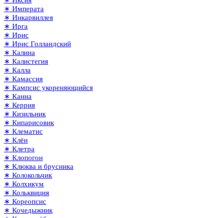
∗ Иксия
∗ Императа
∗ Инкарвиллея
∗ Ирга
∗ Ирис
∗ Ирис Голландский
∗ Калина
∗ Калистегия
∗ Калла
∗ Камассия
∗ Кампсис укореняющийся
∗ Канна
∗ Керрия
∗ Кизильник
∗ Кипарисовик
∗ Клематис
∗ Клён
∗ Клетра
∗ Клопогон
∗ Клюква и брусника
∗ Колокольчик
∗ Колхикум
∗ Кольквиция
∗ Кореопсис
∗ Кочедыжник