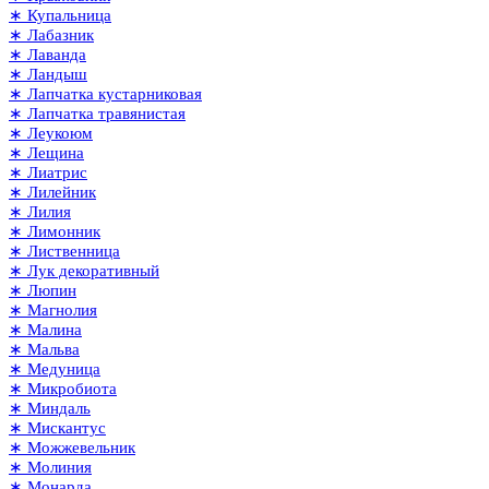
∗ Купальница
∗ Лабазник
∗ Лаванда
∗ Ландыш
∗ Лапчатка кустарниковая
∗ Лапчатка травянистая
∗ Леукоюм
∗ Лещина
∗ Лиатрис
∗ Лилейник
∗ Лилия
∗ Лимонник
∗ Лиственница
∗ Лук декоративный
∗ Люпин
∗ Магнолия
∗ Малина
∗ Мальва
∗ Медуница
∗ Микробиота
∗ Миндаль
∗ Мискантус
∗ Можжевельник
∗ Молиния
∗ Монарда