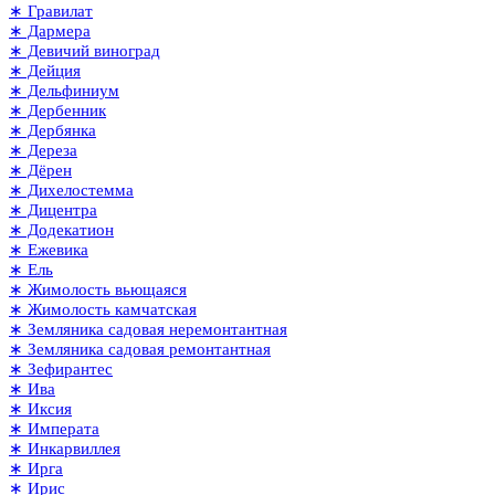
∗ Гравилат
∗ Дармера
∗ Девичий виноград
∗ Дейция
∗ Дельфиниум
∗ Дербенник
∗ Дербянка
∗ Дереза
∗ Дёрен
∗ Дихелостемма
∗ Дицентра
∗ Додекатион
∗ Ежевика
∗ Ель
∗ Жимолость вьющаяся
∗ Жимолость камчатская
∗ Земляника садовая неремонтантная
∗ Земляника садовая ремонтантная
∗ Зефирантес
∗ Ива
∗ Иксия
∗ Императа
∗ Инкарвиллея
∗ Ирга
∗ Ирис