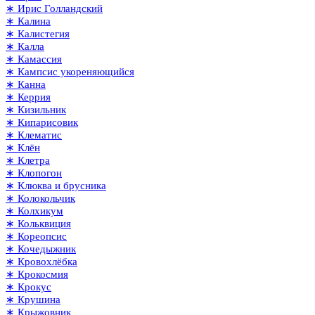
∗ Ирис Голландский
∗ Калина
∗ Калистегия
∗ Калла
∗ Камассия
∗ Кампсис укореняющийся
∗ Канна
∗ Керрия
∗ Кизильник
∗ Кипарисовик
∗ Клематис
∗ Клён
∗ Клетра
∗ Клопогон
∗ Клюква и брусника
∗ Колокольчик
∗ Колхикум
∗ Кольквиция
∗ Кореопсис
∗ Кочедыжник
∗ Кровохлёбка
∗ Крокосмия
∗ Крокус
∗ Крушина
∗ Крыжовник