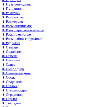
∗ Пузыреплодник
∗ Пушкиния
∗ Ракитник
∗ Ранункулюс
∗ Роджерсия
∗ Розы английские
∗ Розы парковые и шрабы
∗ Розы плетистые
∗ Розы чайно-гибридные
∗ Рудбекия
∗ Сальвия
∗ Сидальцея
∗ Сирень
∗ Скумпия
∗ Слива
∗ Смородина
∗ Снежноягодник
∗ Сосна
∗ Спараксис
∗ Спирея
∗ Стефанандра
∗ Страусник
∗ Сцилла
∗ Тигридия