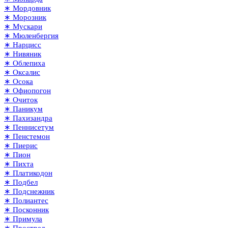
∗ Мордовник
∗ Морозник
∗ Мускари
∗ Мюленбергия
∗ Нарцисс
∗ Нивяник
∗ Облепиха
∗ Оксалис
∗ Осока
∗ Офиопогон
∗ Очиток
∗ Паникум
∗ Пахизандра
∗ Пеннисетум
∗ Пенстемон
∗ Пиерис
∗ Пион
∗ Пихта
∗ Платикодон
∗ Подбел
∗ Подснежник
∗ Полиантес
∗ Посконник
∗ Примула
∗ Прострел