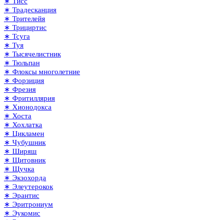
∗ Тисс
∗ Традесканция
∗ Трителейя
∗ Трициртис
∗ Тсуга
∗ Туя
∗ Тысячелистник
∗ Тюльпан
∗ Флоксы многолетние
∗ Форзиция
∗ Фрезия
∗ Фритиллярия
∗ Хионодокса
∗ Хоста
∗ Хохлатка
∗ Цикламен
∗ Чубушник
∗ Ширяш
∗ Щитовник
∗ Щучка
∗ Экзохорда
∗ Элеутерокок
∗ Эрантис
∗ Эритрониум
∗ Эукомис