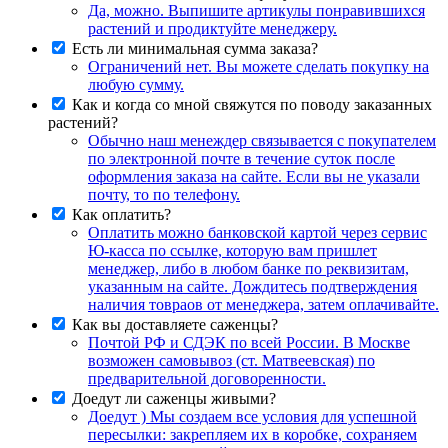
Да, можно. Выпишите артикулы понравившихся
растений и продиктуйте менеджеру.
Есть ли минимальная сумма заказа?
Ограничений нет. Вы можете сделать покупку на
любую сумму.
Как и когда со мной свяжутся по поводу заказанных
растений?
Обычно наш менеждер связывается с покупателем
по электронной почте в течение суток после
оформления заказа на сайте. Если вы не указали
почту, то по телефону.
Как оплатить?
Оплатить можно банковской картой через сервис
Ю-касса по ссылке, которую вам пришлет
менеджер, либо в любом банке по реквизитам,
указанным на сайте. Дождитесь подтверждения
наличия товраов от менеджера, затем оплачивайте.
Как вы доставляете саженцы?
Почтой РФ и СДЭК по всей России. В Москве
возможен самовывоз (ст. Матвеевская) по
предварительной договоренности.
Доедут ли саженцы живыми?
Доедут ) Мы создаем все условия для успешной
пересылки: закрепляем их в коробке, сохраняем