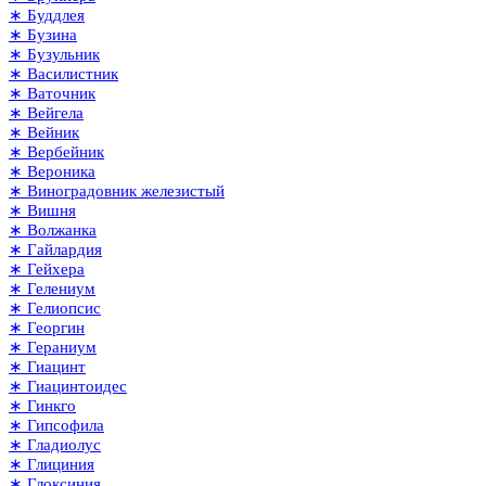
∗ Буддлея
∗ Бузина
∗ Бузульник
∗ Василистник
∗ Ваточник
∗ Вейгела
∗ Вейник
∗ Вербейник
∗ Вероника
∗ Виноградовник железистый
∗ Вишня
∗ Волжанка
∗ Гайлардия
∗ Гейхера
∗ Гелениум
∗ Гелиопсис
∗ Георгин
∗ Гераниум
∗ Гиацинт
∗ Гиацинтоидес
∗ Гинкго
∗ Гипсофила
∗ Гладиолус
∗ Глициния
∗ Глоксиния