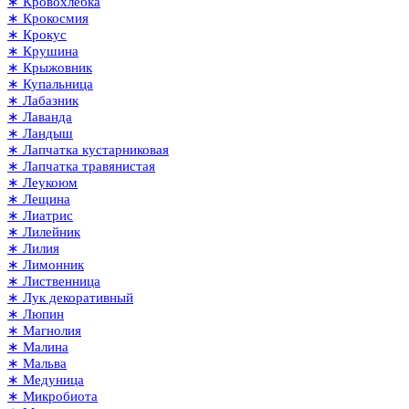
∗ Кровохлёбка
∗ Крокосмия
∗ Крокус
∗ Крушина
∗ Крыжовник
∗ Купальница
∗ Лабазник
∗ Лаванда
∗ Ландыш
∗ Лапчатка кустарниковая
∗ Лапчатка травянистая
∗ Леукоюм
∗ Лещина
∗ Лиатрис
∗ Лилейник
∗ Лилия
∗ Лимонник
∗ Лиственница
∗ Лук декоративный
∗ Люпин
∗ Магнолия
∗ Малина
∗ Мальва
∗ Медуница
∗ Микробиота