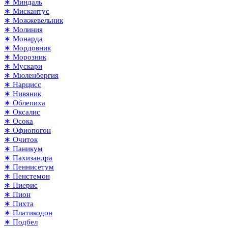
∗ Миндаль
∗ Мискантус
∗ Можжевельник
∗ Молиния
∗ Монарда
∗ Мордовник
∗ Морозник
∗ Мускари
∗ Мюленбергия
∗ Нарцисс
∗ Нивяник
∗ Облепиха
∗ Оксалис
∗ Осока
∗ Офиопогон
∗ Очиток
∗ Паникум
∗ Пахизандра
∗ Пеннисетум
∗ Пенстемон
∗ Пиерис
∗ Пион
∗ Пихта
∗ Платикодон
∗ Подбел