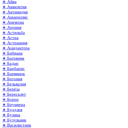
∗ Айва
∗ Аквилегия
∗ Актинидия
∗ Амариллис
∗ Анемона
∗ Арония
∗ Астильба
∗ Астра
∗ Астранция
∗ Ацидантера
∗ Бабиана
∗ Багряник
∗ Бадан
∗ Барбарис
∗ Барвинок
∗ Бегония
∗ Бельвалия
∗ Берёза
∗ Бересклет
∗ Борец
∗ Бруннера
∗ Буддлея
∗ Бузина
∗ Бузульник
∗ Василистник