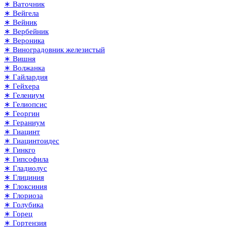
∗ Ваточник
∗ Вейгела
∗ Вейник
∗ Вербейник
∗ Вероника
∗ Виноградовник железистый
∗ Вишня
∗ Волжанка
∗ Гайлардия
∗ Гейхера
∗ Гелениум
∗ Гелиопсис
∗ Георгин
∗ Гераниум
∗ Гиацинт
∗ Гиацинтоидес
∗ Гинкго
∗ Гипсофила
∗ Гладиолус
∗ Глициния
∗ Глоксиния
∗ Глориоза
∗ Голубика
∗ Горец
∗ Гортензия