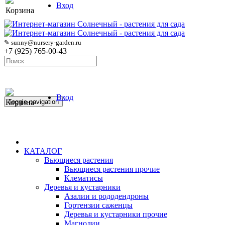
Вход
Корзина
✎ sunny@nursery-garden.ru
+7 (925) 765-00-43
Вход
Корзина
Toggle navigation
КАТАЛОГ
Вьющиеся растения
Вьющиеся растения прочие
Клематисы
Деревья и кустарники
Азалии и рододендроны
Гортензии саженцы
Деревья и кустарники прочие
Магнолии