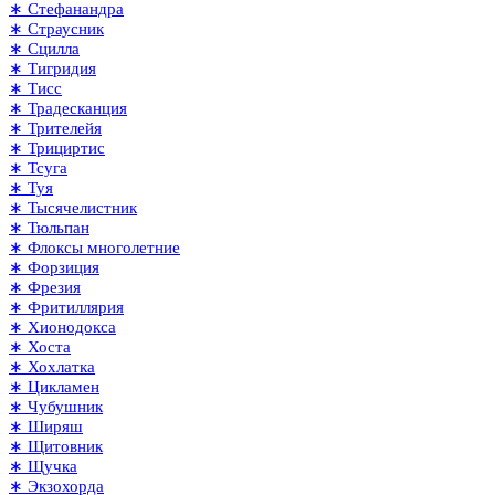
∗ Стефанандра
∗ Страусник
∗ Сцилла
∗ Тигридия
∗ Тисс
∗ Традесканция
∗ Трителейя
∗ Трициртис
∗ Тсуга
∗ Туя
∗ Тысячелистник
∗ Тюльпан
∗ Флоксы многолетние
∗ Форзиция
∗ Фрезия
∗ Фритиллярия
∗ Хионодокса
∗ Хоста
∗ Хохлатка
∗ Цикламен
∗ Чубушник
∗ Ширяш
∗ Щитовник
∗ Щучка
∗ Экзохорда