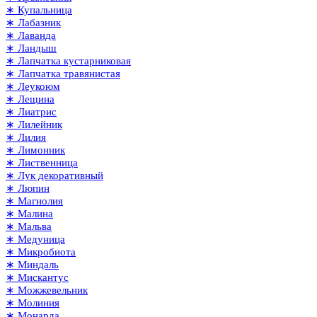
∗ Купальница
∗ Лабазник
∗ Лаванда
∗ Ландыш
∗ Лапчатка кустарниковая
∗ Лапчатка травянистая
∗ Леукоюм
∗ Лещина
∗ Лиатрис
∗ Лилейник
∗ Лилия
∗ Лимонник
∗ Лиственница
∗ Лук декоративный
∗ Люпин
∗ Магнолия
∗ Малина
∗ Мальва
∗ Медуница
∗ Микробиота
∗ Миндаль
∗ Мискантус
∗ Можжевельник
∗ Молиния
∗ Монарда