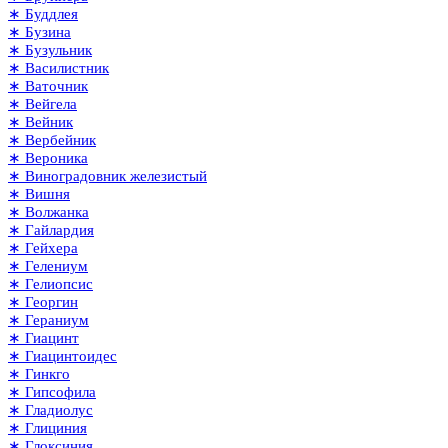
∗ Буддлея
∗ Бузина
∗ Бузульник
∗ Василистник
∗ Ваточник
∗ Вейгела
∗ Вейник
∗ Вербейник
∗ Вероника
∗ Виноградовник железистый
∗ Вишня
∗ Волжанка
∗ Гайлардия
∗ Гейхера
∗ Гелениум
∗ Гелиопсис
∗ Георгин
∗ Гераниум
∗ Гиацинт
∗ Гиацинтоидес
∗ Гинкго
∗ Гипсофила
∗ Гладиолус
∗ Глициния
∗ Глоксиния