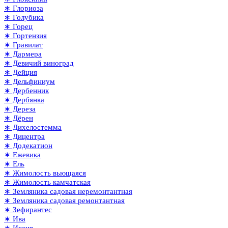
∗ Глориоза
∗ Голубика
∗ Горец
∗ Гортензия
∗ Гравилат
∗ Дармера
∗ Девичий виноград
∗ Дейция
∗ Дельфиниум
∗ Дербенник
∗ Дербянка
∗ Дереза
∗ Дёрен
∗ Дихелостемма
∗ Дицентра
∗ Додекатион
∗ Ежевика
∗ Ель
∗ Жимолость вьющаяся
∗ Жимолость камчатская
∗ Земляника садовая неремонтантная
∗ Земляника садовая ремонтантная
∗ Зефирантес
∗ Ива