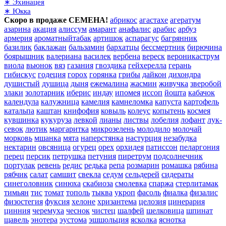
∗ Эхинацея
∗ Юкка
Скоро в продаже СЕМЕНА!
абрикос
агастахе
агератум
азарина
акация
алиссум
амарант
анафалис
арабис
арбуз
армерия
ароматныйтабак
артишок
аспарагус
багрянник
базилик
баклажан
бальзамин
бархатцы
бессмертник
бирючина
боярышник
валериана
василек
вербена
вереск
вероникаструм
виола
вьюнок
вяз
газания
гвоздика
гейхерелла
герань
гибискус
годеция
горох
горянка
грибы
дайкон
дихондра
душистый
душица
дыня
ежемалина
жасмин
живучка
зверобой
злаки
золотарник
иберис
индау
ипомея
иссоп
йошта
кабачок
календула
калужница
камелия
камнеломка
капуста
картофель
катальпа
каштан
книфофия
ковыль
колеус
копытень
космея
кувшинка
кукуруза
левкой
лианы
листвы
лобелия
лофант
лук-
севок
лютик
маргаритка
микрозелень
молодило
молочай
морковь
мшанка
мята
наперстянка
настурция
незабудка
нектарин
овсяница
огурец
орех
орхидея
патиссон
пеларгония
перец
персик
петрушка
петуния
пиретрум
подсолнечник
портулак
ревень
редис
редька
репа
розмарин
ромашка
рябина
рябчик
салат
самшит
свекла
седум
сельдерей
сидераты
синеголовник
синюха
скабиоза
смолевка
спаржа
стерлитамак
тимьян
тис
томат
тополь
тыква
укроп
фасоль
фиалка
физалис
физостегия
фуксия
хелоне
хризантема
целозия
цинерария
цинния
черемуха
чеснок
чистец
шалфей
шелковица
шпинат
щавель
энотера
эустома
эшшольция
ясколка
яснотка