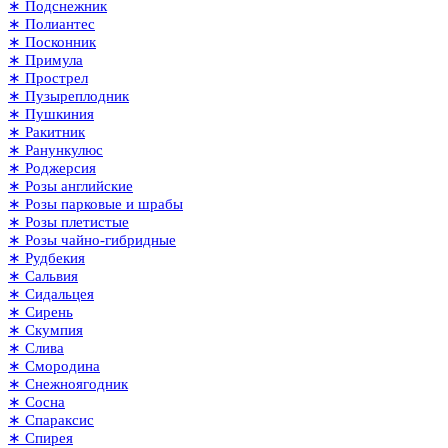
∗ Подснежник
∗ Полиантес
∗ Посконник
∗ Примула
∗ Прострел
∗ Пузыреплодник
∗ Пушкиния
∗ Ракитник
∗ Ранункулюс
∗ Роджерсия
∗ Розы английские
∗ Розы парковые и шрабы
∗ Розы плетистые
∗ Розы чайно-гибридные
∗ Рудбекия
∗ Сальвия
∗ Сидальцея
∗ Сирень
∗ Скумпия
∗ Слива
∗ Смородина
∗ Снежноягодник
∗ Сосна
∗ Спараксис
∗ Спирея