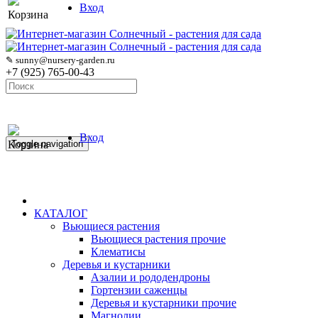
Вход
Корзина
✎ sunny@nursery-garden.ru
+7 (925) 765-00-43
Вход
Корзина
Toggle navigation
КАТАЛОГ
Вьющиеся растения
Вьющиеся растения прочие
Клематисы
Деревья и кустарники
Азалии и рододендроны
Гортензии саженцы
Деревья и кустарники прочие
Магнолии