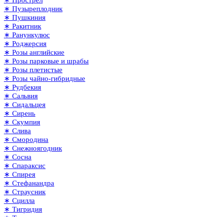
∗ Пузыреплодник
∗ Пушкиния
∗ Ракитник
∗ Ранункулюс
∗ Роджерсия
∗ Розы английские
∗ Розы парковые и шрабы
∗ Розы плетистые
∗ Розы чайно-гибридные
∗ Рудбекия
∗ Сальвия
∗ Сидальцея
∗ Сирень
∗ Скумпия
∗ Слива
∗ Смородина
∗ Снежноягодник
∗ Сосна
∗ Спараксис
∗ Спирея
∗ Стефанандра
∗ Страусник
∗ Сцилла
∗ Тигридия