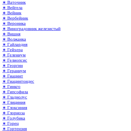
∗ Ваточник
∗ Вейгела
∗ Вейник
∗ Вербейник
∗ Вероника
∗ Виноградовник железистый
∗ Вишня
∗ Волжанка
∗ Гайлардия
∗ Гейхера
∗ Гелениум
∗ Гелиопсис
∗ Георгин
∗ Гераниум
∗ Гиацинт
∗ Гиацинтоидес
∗ Гинкго
∗ Гипсофила
∗ Гладиолус
∗ Глициния
∗ Глоксиния
∗ Глориоза
∗ Голубика
∗ Горец
∗ Гортензия