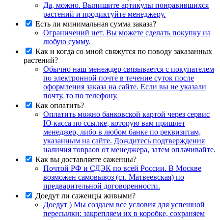
Да, можно. Выпишите артикулы понравившихся
растений и продиктуйте менеджеру.
Есть ли минимальная сумма заказа?
Ограничений нет. Вы можете сделать покупку на
любую сумму.
Как и когда со мной свяжутся по поводу заказанных
растений?
Обычно наш менеждер связывается с покупателем
по электронной почте в течение суток после
оформления заказа на сайте. Если вы не указали
почту, то по телефону.
Как оплатить?
Оплатить можно банковской картой через сервис
Ю-касса по ссылке, которую вам пришлет
менеджер, либо в любом банке по реквизитам,
указанным на сайте. Дождитесь подтверждения
наличия товраов от менеджера, затем оплачивайте.
Как вы доставляете саженцы?
Почтой РФ и СДЭК по всей России. В Москве
возможен самовывоз (ст. Матвеевская) по
предварительной договоренности.
Доедут ли саженцы живыми?
Доедут ) Мы создаем все условия для успешной
пересылки: закрепляем их в коробке, сохраняем