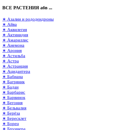
ВСЕ РАСТЕНИЯ абв ...
∗ Азалии и рододендроны
∗ Айва
∗ Аквилегия
∗ Актинидия
∗ Амариллис
∗ Анемона
∗ Арония
∗ Астильба
∗ Астра
∗ Астранция
∗ Ацидантера
∗ Бабиана
∗ Багряник
∗ Бадан
∗ Барбарис
∗ Барвинок
∗ Бегония
∗ Бельвалия
∗ Берёза
∗ Бересклет
∗ Борец
∗ Бруннера