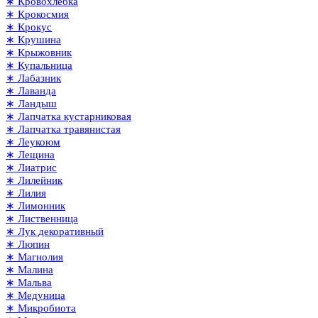
∗ Кровохлёбка
∗ Крокосмия
∗ Крокус
∗ Крушина
∗ Крыжовник
∗ Купальница
∗ Лабазник
∗ Лаванда
∗ Ландыш
∗ Лапчатка кустарниковая
∗ Лапчатка травянистая
∗ Леукоюм
∗ Лещина
∗ Лиатрис
∗ Лилейник
∗ Лилия
∗ Лимонник
∗ Лиственница
∗ Лук декоративный
∗ Люпин
∗ Магнолия
∗ Малина
∗ Мальва
∗ Медуница
∗ Микробиота