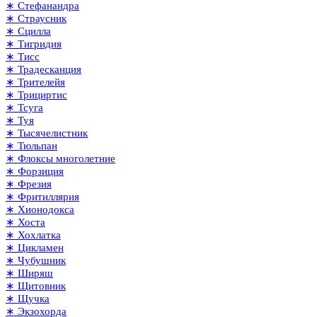
∗ Стефанандра
∗ Страусник
∗ Сцилла
∗ Тигридия
∗ Тисс
∗ Традесканция
∗ Трителейя
∗ Трициртис
∗ Тсуга
∗ Туя
∗ Тысячелистник
∗ Тюльпан
∗ Флоксы многолетние
∗ Форзиция
∗ Фрезия
∗ Фритиллярия
∗ Хионодокса
∗ Хоста
∗ Хохлатка
∗ Цикламен
∗ Чубушник
∗ Ширяш
∗ Щитовник
∗ Щучка
∗ Экзохорда