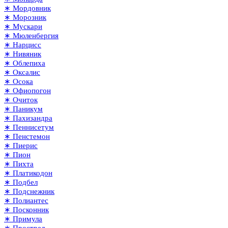
∗ Мордовник
∗ Морозник
∗ Мускари
∗ Мюленбергия
∗ Нарцисс
∗ Нивяник
∗ Облепиха
∗ Оксалис
∗ Осока
∗ Офиопогон
∗ Очиток
∗ Паникум
∗ Пахизандра
∗ Пеннисетум
∗ Пенстемон
∗ Пиерис
∗ Пион
∗ Пихта
∗ Платикодон
∗ Подбел
∗ Подснежник
∗ Полиантес
∗ Посконник
∗ Примула
∗ Прострел