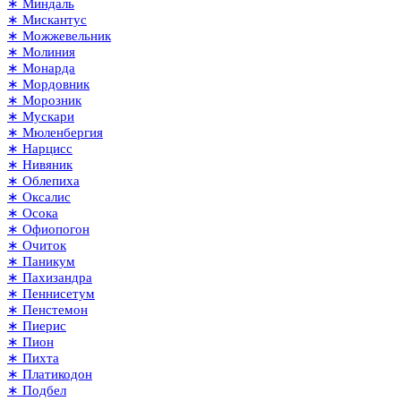
∗ Миндаль
∗ Мискантус
∗ Можжевельник
∗ Молиния
∗ Монарда
∗ Мордовник
∗ Морозник
∗ Мускари
∗ Мюленбергия
∗ Нарцисс
∗ Нивяник
∗ Облепиха
∗ Оксалис
∗ Осока
∗ Офиопогон
∗ Очиток
∗ Паникум
∗ Пахизандра
∗ Пеннисетум
∗ Пенстемон
∗ Пиерис
∗ Пион
∗ Пихта
∗ Платикодон
∗ Подбел