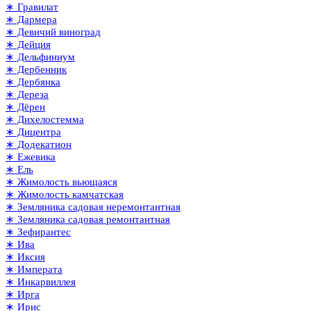
∗ Гравилат
∗ Дармера
∗ Девичий виноград
∗ Дейция
∗ Дельфиниум
∗ Дербенник
∗ Дербянка
∗ Дереза
∗ Дёрен
∗ Дихелостемма
∗ Дицентра
∗ Додекатион
∗ Ежевика
∗ Ель
∗ Жимолость вьющаяся
∗ Жимолость камчатская
∗ Земляника садовая неремонтантная
∗ Земляника садовая ремонтантная
∗ Зефирантес
∗ Ива
∗ Иксия
∗ Императа
∗ Инкарвиллея
∗ Ирга
∗ Ирис