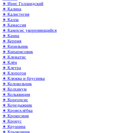
∗ Ирис Голландский
∗ Калина
∗ Калистегия
∗ Калла
∗ Камассия
∗ Кампсис укореняющийся
∗ Канна
∗ Керрия
∗ Кизильник
∗ Кипарисовик
∗ Клематис
∗ Клён
∗ Клетра
∗ Клопогон
∗ Клюква и брусника
∗ Колокольчик
∗ Колхикум
∗ Кольквиция
∗ Кореопсис
∗ Кочедыжник
∗ Кровохлёбка
∗ Крокосмия
∗ Крокус
∗ Крушина
∗ Крыжовник