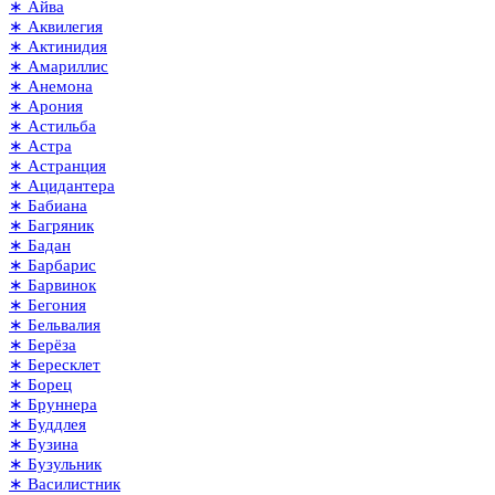
∗ Айва
∗ Аквилегия
∗ Актинидия
∗ Амариллис
∗ Анемона
∗ Арония
∗ Астильба
∗ Астра
∗ Астранция
∗ Ацидантера
∗ Бабиана
∗ Багряник
∗ Бадан
∗ Барбарис
∗ Барвинок
∗ Бегония
∗ Бельвалия
∗ Берёза
∗ Бересклет
∗ Борец
∗ Бруннера
∗ Буддлея
∗ Бузина
∗ Бузульник
∗ Василистник