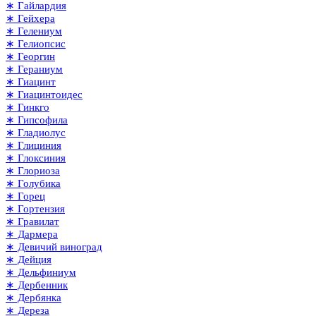
∗ Гайлардия
∗ Гейхера
∗ Гелениум
∗ Гелиопсис
∗ Георгин
∗ Гераниум
∗ Гиацинт
∗ Гиацинтоидес
∗ Гинкго
∗ Гипсофила
∗ Гладиолус
∗ Глициния
∗ Глоксиния
∗ Глориоза
∗ Голубика
∗ Горец
∗ Гортензия
∗ Гравилат
∗ Дармера
∗ Девичий виноград
∗ Дейция
∗ Дельфиниум
∗ Дербенник
∗ Дербянка
∗ Дереза