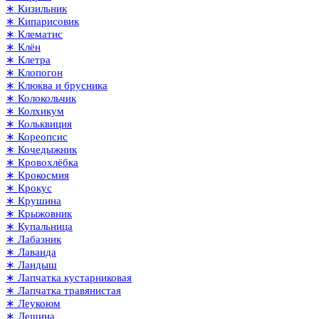
∗ Кизильник
∗ Кипарисовик
∗ Клематис
∗ Клён
∗ Клетра
∗ Клопогон
∗ Клюква и брусника
∗ Колокольчик
∗ Колхикум
∗ Кольквиция
∗ Кореопсис
∗ Кочедыжник
∗ Кровохлёбка
∗ Крокосмия
∗ Крокус
∗ Крушина
∗ Крыжовник
∗ Купальница
∗ Лабазник
∗ Лаванда
∗ Ландыш
∗ Лапчатка кустарниковая
∗ Лапчатка травянистая
∗ Леукоюм
∗ Лещина