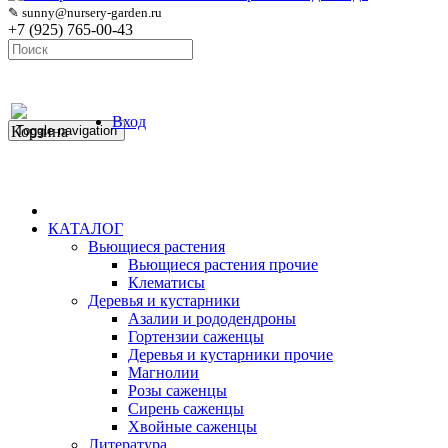
✎ sunny@nursery-garden.ru
+7 (925) 765-00-43
Вход
Корзина
Toggle navigation
КАТАЛОГ
Вьющиеся растения
Вьющиеся растения прочие
Клематисы
Деревья и кустарники
Азалии и рододендроны
Гортензии саженцы
Деревья и кустарники прочие
Магнолии
Розы саженцы
Сирень саженцы
Хвойные саженцы
Литература