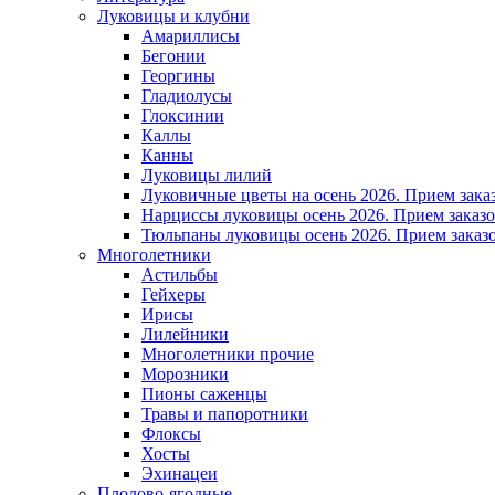
Луковицы и клубни
Амариллисы
Бегонии
Георгины
Гладиолусы
Глоксинии
Каллы
Канны
Луковицы лилий
Луковичные цветы на осень 2026. Прием зака
Нарциссы луковицы осень 2026. Прием заказо
Тюльпаны луковицы осень 2026. Прием заказо
Многолетники
Астильбы
Гейхеры
Ирисы
Лилейники
Многолетники прочие
Морозники
Пионы саженцы
Травы и папоротники
Флоксы
Хосты
Эхинацеи
Плодово-ягодные