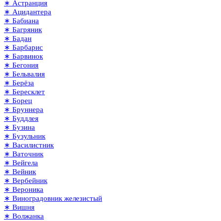
∗ Астранция
∗ Ацидантера
∗ Бабиана
∗ Багряник
∗ Бадан
∗ Барбарис
∗ Барвинок
∗ Бегония
∗ Бельвалия
∗ Берёза
∗ Бересклет
∗ Борец
∗ Бруннера
∗ Буддлея
∗ Бузина
∗ Бузульник
∗ Василистник
∗ Ваточник
∗ Вейгела
∗ Вейник
∗ Вербейник
∗ Вероника
∗ Виноградовник железистый
∗ Вишня
∗ Волжанка