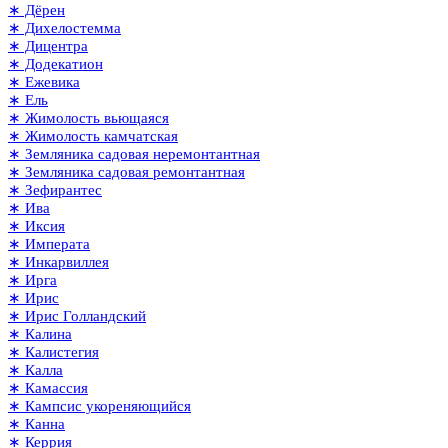
∗ Дёрен
∗ Дихелостемма
∗ Дицентра
∗ Додекатион
∗ Ежевика
∗ Ель
∗ Жимолость вьющаяся
∗ Жимолость камчатская
∗ Земляника садовая неремонтантная
∗ Земляника садовая ремонтантная
∗ Зефирантес
∗ Ива
∗ Иксия
∗ Императа
∗ Инкарвиллея
∗ Ирга
∗ Ирис
∗ Ирис Голландский
∗ Калина
∗ Калистегия
∗ Калла
∗ Камассия
∗ Кампсис укореняющийся
∗ Канна
∗ Керрия