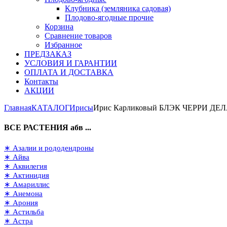
Клубника (земляника садовая)
Плодово-ягодные прочие
Корзина
Сравнение товаров
Избранное
ПРЕДЗАКАЗ
УСЛОВИЯ И ГАРАНТИИ
ОПЛАТА И ДОСТАВКА
Контакты
АКЦИИ
Главная
КАТАЛОГ
Ирисы
Ирис Карликовый БЛЭК ЧЕРРИ ДЕ
ВСЕ РАСТЕНИЯ абв ...
∗ Азалии и рододендроны
∗ Айва
∗ Аквилегия
∗ Актинидия
∗ Амариллис
∗ Анемона
∗ Арония
∗ Астильба
∗ Астра