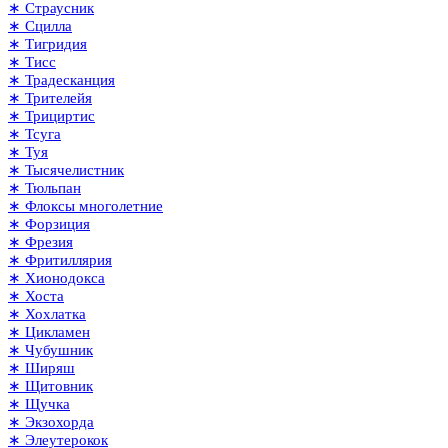
∗ Страусник
∗ Сцилла
∗ Тигридия
∗ Тисс
∗ Традесканция
∗ Трителейя
∗ Трициртис
∗ Тсуга
∗ Туя
∗ Тысячелистник
∗ Тюльпан
∗ Флоксы многолетние
∗ Форзиция
∗ Фрезия
∗ Фритиллярия
∗ Хионодокса
∗ Хоста
∗ Хохлатка
∗ Цикламен
∗ Чубушник
∗ Ширяш
∗ Щитовник
∗ Щучка
∗ Экзохорда
∗ Элеутерокок