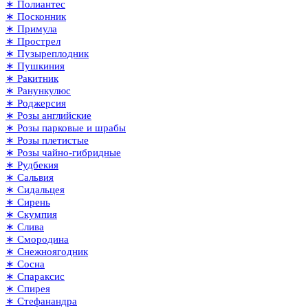
∗ Полиантес
∗ Посконник
∗ Примула
∗ Прострел
∗ Пузыреплодник
∗ Пушкиния
∗ Ракитник
∗ Ранункулюс
∗ Роджерсия
∗ Розы английские
∗ Розы парковые и шрабы
∗ Розы плетистые
∗ Розы чайно-гибридные
∗ Рудбекия
∗ Сальвия
∗ Сидальцея
∗ Сирень
∗ Скумпия
∗ Слива
∗ Смородина
∗ Снежноягодник
∗ Сосна
∗ Спараксис
∗ Спирея
∗ Стефанандра