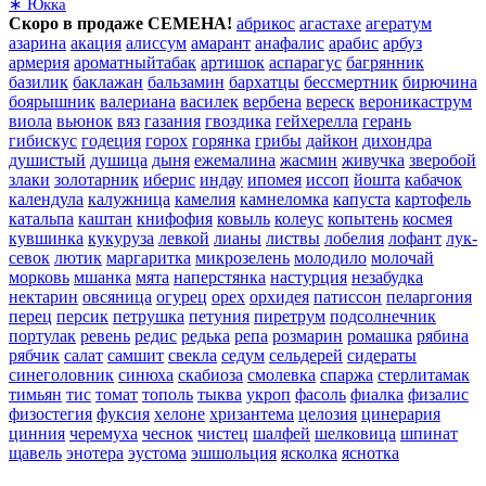
∗ Юкка
Скоро в продаже СЕМЕНА!
абрикос
агастахе
агератум
азарина
акация
алиссум
амарант
анафалис
арабис
арбуз
армерия
ароматныйтабак
артишок
аспарагус
багрянник
базилик
баклажан
бальзамин
бархатцы
бессмертник
бирючина
боярышник
валериана
василек
вербена
вереск
вероникаструм
виола
вьюнок
вяз
газания
гвоздика
гейхерелла
герань
гибискус
годеция
горох
горянка
грибы
дайкон
дихондра
душистый
душица
дыня
ежемалина
жасмин
живучка
зверобой
злаки
золотарник
иберис
индау
ипомея
иссоп
йошта
кабачок
календула
калужница
камелия
камнеломка
капуста
картофель
катальпа
каштан
книфофия
ковыль
колеус
копытень
космея
кувшинка
кукуруза
левкой
лианы
листвы
лобелия
лофант
лук-
севок
лютик
маргаритка
микрозелень
молодило
молочай
морковь
мшанка
мята
наперстянка
настурция
незабудка
нектарин
овсяница
огурец
орех
орхидея
патиссон
пеларгония
перец
персик
петрушка
петуния
пиретрум
подсолнечник
портулак
ревень
редис
редька
репа
розмарин
ромашка
рябина
рябчик
салат
самшит
свекла
седум
сельдерей
сидераты
синеголовник
синюха
скабиоза
смолевка
спаржа
стерлитамак
тимьян
тис
томат
тополь
тыква
укроп
фасоль
фиалка
физалис
физостегия
фуксия
хелоне
хризантема
целозия
цинерария
цинния
черемуха
чеснок
чистец
шалфей
шелковица
шпинат
щавель
энотера
эустома
эшшольция
ясколка
яснотка