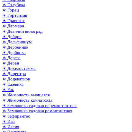
∗ Голубика
∗ Горец
∗ Гортензия
∗ Гравилат
∗ Дармера
∗ Девичий виноград
∗ Дейция
∗ Дельфиниум
∗ Дербенник
∗ Дербянка
∗ Дереза
∗ Дёрен
∗ Дихелостемма
∗ Дицентра
∗ Додекатион
∗ Ежевика
∗ Ель
∗ Жимолость вьющаяся
∗ Жимолость камчатская
∗ Земляника садовая неремонтантная
∗ Земляника садовая ремонтантная
∗ Зефирантес
∗ Ива
∗ Иксия