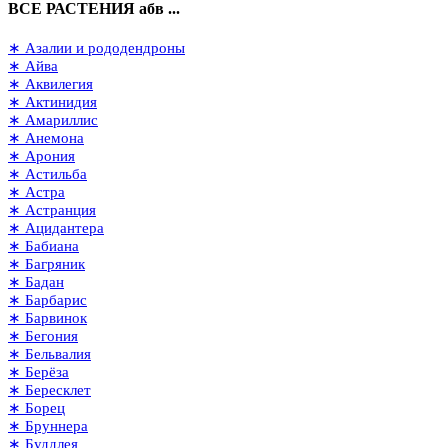
ВСЕ РАСТЕНИЯ абв ...
∗ Азалии и рододендроны
∗ Айва
∗ Аквилегия
∗ Актинидия
∗ Амариллис
∗ Анемона
∗ Арония
∗ Астильба
∗ Астра
∗ Астранция
∗ Ацидантера
∗ Бабиана
∗ Багряник
∗ Бадан
∗ Барбарис
∗ Барвинок
∗ Бегония
∗ Бельвалия
∗ Берёза
∗ Бересклет
∗ Борец
∗ Бруннера
∗ Буддлея