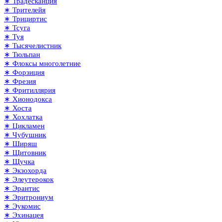
∗ Традесканция
∗ Трителейя
∗ Трициртис
∗ Тсуга
∗ Туя
∗ Тысячелистник
∗ Тюльпан
∗ Флоксы многолетние
∗ Форзиция
∗ Фрезия
∗ Фритиллярия
∗ Хионодокса
∗ Хоста
∗ Хохлатка
∗ Цикламен
∗ Чубушник
∗ Ширяш
∗ Щитовник
∗ Щучка
∗ Экзохорда
∗ Элеутерокок
∗ Эрантис
∗ Эритрониум
∗ Эукомис
∗ Эхинацея