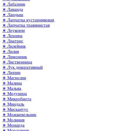
∗ Лабазник
∗ Лаванда
∗ Ландыш
∗ Лапчатка кустарниковая
∗ Лапчатка травянистая
∗ Леукоюм
∗ Лещина
∗ Лиатрис
∗ Лилейник
∗ Лилия
∗ Лимонник
∗ Лиственница
∗ Лук декоративный
∗ Люпин
∗ Магнолия
∗ Малина
∗ Мальва
∗ Медуница
∗ Микробиота
∗ Миндаль
∗ Мискантус
∗ Можжевельник
∗ Молиния
∗ Монарда
∗ Мордовник