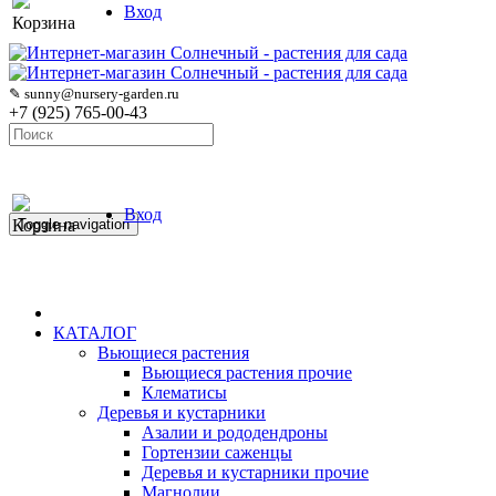
Вход
Корзина
✎ sunny@nursery-garden.ru
+7 (925) 765-00-43
Вход
Корзина
Toggle navigation
КАТАЛОГ
Вьющиеся растения
Вьющиеся растения прочие
Клематисы
Деревья и кустарники
Азалии и рододендроны
Гортензии саженцы
Деревья и кустарники прочие
Магнолии