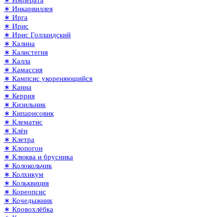
∗ Императа
∗ Инкарвиллея
∗ Ирга
∗ Ирис
∗ Ирис Голландский
∗ Калина
∗ Калистегия
∗ Калла
∗ Камассия
∗ Кампсис укореняющийся
∗ Канна
∗ Керрия
∗ Кизильник
∗ Кипарисовик
∗ Клематис
∗ Клён
∗ Клетра
∗ Клопогон
∗ Клюква и брусника
∗ Колокольчик
∗ Колхикум
∗ Кольквиция
∗ Кореопсис
∗ Кочедыжник
∗ Кровохлёбка