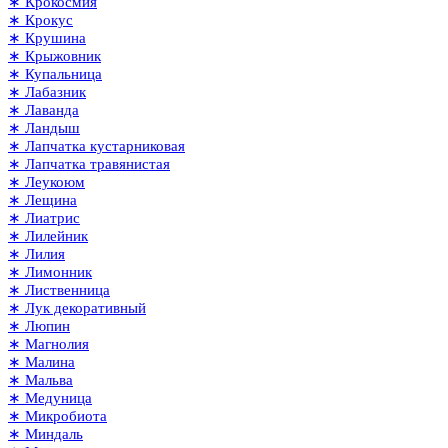
∗ Крокосмия
∗ Крокус
∗ Крушина
∗ Крыжовник
∗ Купальница
∗ Лабазник
∗ Лаванда
∗ Ландыш
∗ Лапчатка кустарниковая
∗ Лапчатка травянистая
∗ Леукоюм
∗ Лещина
∗ Лиатрис
∗ Лилейник
∗ Лилия
∗ Лимонник
∗ Лиственница
∗ Лук декоративный
∗ Люпин
∗ Магнолия
∗ Малина
∗ Мальва
∗ Медуница
∗ Микробиота
∗ Миндаль