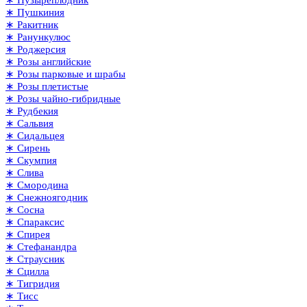
∗ Пушкиния
∗ Ракитник
∗ Ранункулюс
∗ Роджерсия
∗ Розы английские
∗ Розы парковые и шрабы
∗ Розы плетистые
∗ Розы чайно-гибридные
∗ Рудбекия
∗ Сальвия
∗ Сидальцея
∗ Сирень
∗ Скумпия
∗ Слива
∗ Смородина
∗ Снежноягодник
∗ Сосна
∗ Спараксис
∗ Спирея
∗ Стефанандра
∗ Страусник
∗ Сцилла
∗ Тигридия
∗ Тисс