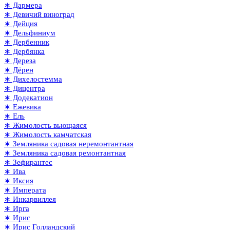
∗ Дармера
∗ Девичий виноград
∗ Дейция
∗ Дельфиниум
∗ Дербенник
∗ Дербянка
∗ Дереза
∗ Дёрен
∗ Дихелостемма
∗ Дицентра
∗ Додекатион
∗ Ежевика
∗ Ель
∗ Жимолость вьющаяся
∗ Жимолость камчатская
∗ Земляника садовая неремонтантная
∗ Земляника садовая ремонтантная
∗ Зефирантес
∗ Ива
∗ Иксия
∗ Императа
∗ Инкарвиллея
∗ Ирга
∗ Ирис
∗ Ирис Голландский