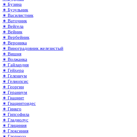
∗ Бузина
∗ Бузульник
∗ Василистник
∗ Ваточник
∗ Вейгела
∗ Вейник
∗ Вербейник
∗ Вероника
∗ Виноградовник железистый
∗ Вишня
∗ Волжанка
∗ Гайлардия
∗ Гейхера
∗ Гелениум
∗ Гелиопсис
∗ Георгин
∗ Гераниум
∗ Гиацинт
∗ Гиацинтоидес
∗ Гинкго
∗ Гипсофила
∗ Гладиолус
∗ Глициния
∗ Глоксиния
∗ Глориоза