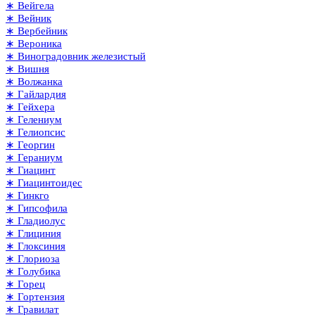
∗ Вейгела
∗ Вейник
∗ Вербейник
∗ Вероника
∗ Виноградовник железистый
∗ Вишня
∗ Волжанка
∗ Гайлардия
∗ Гейхера
∗ Гелениум
∗ Гелиопсис
∗ Георгин
∗ Гераниум
∗ Гиацинт
∗ Гиацинтоидес
∗ Гинкго
∗ Гипсофила
∗ Гладиолус
∗ Глициния
∗ Глоксиния
∗ Глориоза
∗ Голубика
∗ Горец
∗ Гортензия
∗ Гравилат