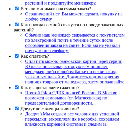
растений и продиктуйте менеджеру.
Есть ли минимальная сумма заказа?
Ограничений нет. Вы можете сделать покупку на
любую сумму.
Как и когда со мной свяжутся по поводу заказанных
растений?
Обычно наш менеждер связывается с покупателем
по электронной почте в течение суток после
оформления заказа на сайте. Если вы не указали
почту, то по телефону.
Как оплатить?
Оплатить можно банковской картой через сервис
Ю-касса по ссылке, которую вам пришлет
менеджер, либо в любом банке по реквизитам,
указанным на сайте. Дождитесь подтверждения
наличия товраов от менеджера, затем оплачивайте.
Как вы доставляете саженцы?
Почтой РФ и СДЭК по всей России. В Москве
возможен самовывоз (ст. Матвеевская) по
предварительной договоренности.
Доедут ли саженцы живыми?
Доедут ) Мы создаем все условия для успешной
пересылки: закрепляем их в коробке, сохраняем
влажность корневой системы и следим за