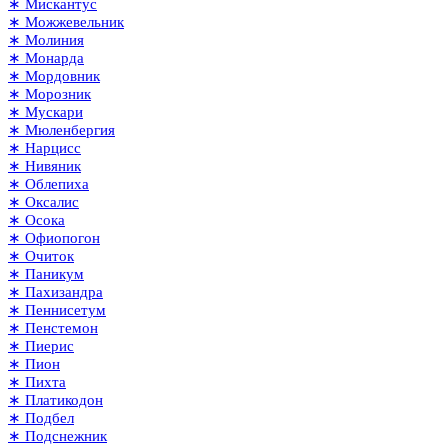
∗ Мискантус
∗ Можжевельник
∗ Молиния
∗ Монарда
∗ Мордовник
∗ Морозник
∗ Мускари
∗ Мюленбергия
∗ Нарцисс
∗ Нивяник
∗ Облепиха
∗ Оксалис
∗ Осока
∗ Офиопогон
∗ Очиток
∗ Паникум
∗ Пахизандра
∗ Пеннисетум
∗ Пенстемон
∗ Пиерис
∗ Пион
∗ Пихта
∗ Платикодон
∗ Подбел
∗ Подснежник