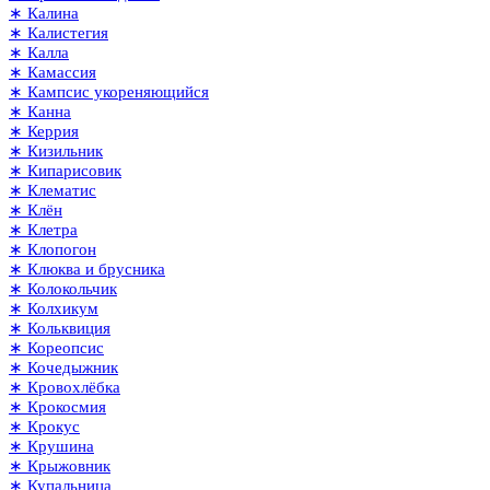
∗ Калина
∗ Калистегия
∗ Калла
∗ Камассия
∗ Кампсис укореняющийся
∗ Канна
∗ Керрия
∗ Кизильник
∗ Кипарисовик
∗ Клематис
∗ Клён
∗ Клетра
∗ Клопогон
∗ Клюква и брусника
∗ Колокольчик
∗ Колхикум
∗ Кольквиция
∗ Кореопсис
∗ Кочедыжник
∗ Кровохлёбка
∗ Крокосмия
∗ Крокус
∗ Крушина
∗ Крыжовник
∗ Купальница