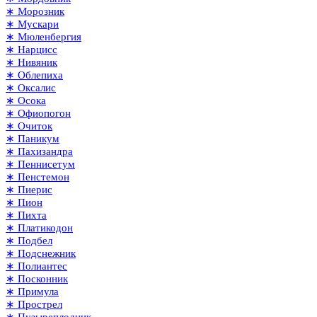
∗ Морозник
∗ Мускари
∗ Мюленбергия
∗ Нарцисс
∗ Нивяник
∗ Облепиха
∗ Оксалис
∗ Осока
∗ Офиопогон
∗ Очиток
∗ Паникум
∗ Пахизандра
∗ Пеннисетум
∗ Пенстемон
∗ Пиерис
∗ Пион
∗ Пихта
∗ Платикодон
∗ Подбел
∗ Подснежник
∗ Полиантес
∗ Посконник
∗ Примула
∗ Прострел
∗ Пузыреплодник