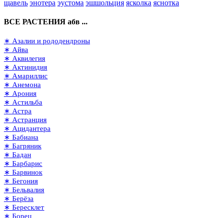
щавель
энотера
эустома
эшшольция
ясколка
яснотка
ВСЕ РАСТЕНИЯ абв ...
∗ Азалии и рододендроны
∗ Айва
∗ Аквилегия
∗ Актинидия
∗ Амариллис
∗ Анемона
∗ Арония
∗ Астильба
∗ Астра
∗ Астранция
∗ Ацидантера
∗ Бабиана
∗ Багряник
∗ Бадан
∗ Барбарис
∗ Барвинок
∗ Бегония
∗ Бельвалия
∗ Берёза
∗ Бересклет
∗ Борец