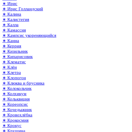
∗ Ирис
∗ Ирис Голландский
∗ Калина
∗ Калистегия
∗ Калла
∗ Камассия
∗ Кампсис укореняющийся
∗ Канна
∗ Керрия
∗ Кизильник
∗ Кипарисовик
∗ Клематис
∗ Клён
∗ Клетра
∗ Клопогон
∗ Клюква и брусника
∗ Колокольчик
∗ Колхикум
∗ Кольквиция
∗ Кореопсис
∗ Кочедыжник
∗ Кровохлёбка
∗ Крокосмия
∗ Крокус
∗ Крушина