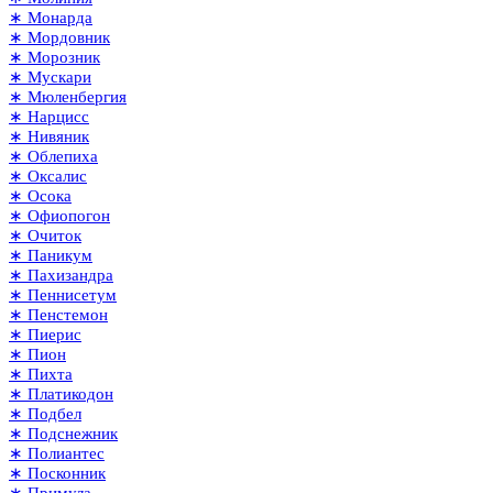
∗ Монарда
∗ Мордовник
∗ Морозник
∗ Мускари
∗ Мюленбергия
∗ Нарцисс
∗ Нивяник
∗ Облепиха
∗ Оксалис
∗ Осока
∗ Офиопогон
∗ Очиток
∗ Паникум
∗ Пахизандра
∗ Пеннисетум
∗ Пенстемон
∗ Пиерис
∗ Пион
∗ Пихта
∗ Платикодон
∗ Подбел
∗ Подснежник
∗ Полиантес
∗ Посконник
∗ Примула