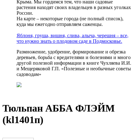
Крыма. Мы гордимся тем, что наши садовые
растения находят своих владельцев в разных уголках
России.
На карте – некоторые города (не полный список),
куда мы ежегодно отправляем саженцы.
Яблоня, груша, вишня, слива, алыча, черешня – все,
что нужно знать о плодовом саде в Подмосковье.
Размножение, удобрение, формирование и обрезка
деревьев, борьба с вредителями и болезнями и много
другой полезной информации в книге Чухляева И.И.
и Мещеряковой Г.П. «Полезные и необычные советы
садоводам»
Тюльпан АББА ФЛЭЙМ
(kl1401п)