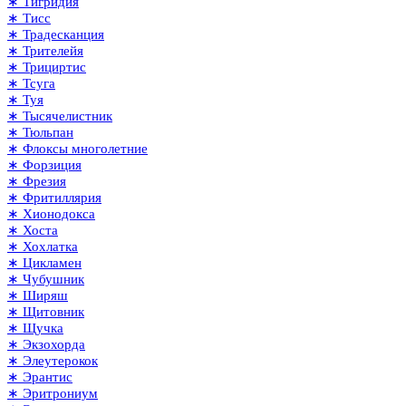
∗ Тигридия
∗ Тисс
∗ Традесканция
∗ Трителейя
∗ Трициртис
∗ Тсуга
∗ Туя
∗ Тысячелистник
∗ Тюльпан
∗ Флоксы многолетние
∗ Форзиция
∗ Фрезия
∗ Фритиллярия
∗ Хионодокса
∗ Хоста
∗ Хохлатка
∗ Цикламен
∗ Чубушник
∗ Ширяш
∗ Щитовник
∗ Щучка
∗ Экзохорда
∗ Элеутерокок
∗ Эрантис
∗ Эритрониум