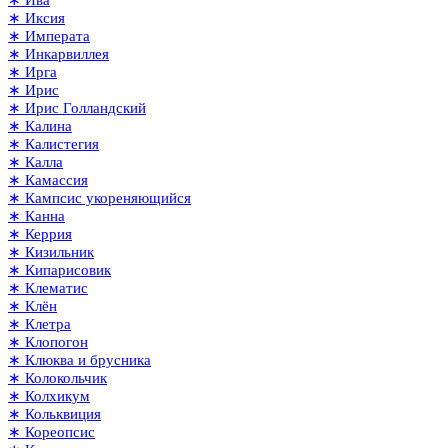
∗ Ива
∗ Иксия
∗ Императа
∗ Инкарвиллея
∗ Ирга
∗ Ирис
∗ Ирис Голландский
∗ Калина
∗ Калистегия
∗ Калла
∗ Камассия
∗ Кампсис укореняющийся
∗ Канна
∗ Керрия
∗ Кизильник
∗ Кипарисовик
∗ Клематис
∗ Клён
∗ Клетра
∗ Клопогон
∗ Клюква и брусника
∗ Колокольчик
∗ Колхикум
∗ Кольквиция
∗ Кореопсис