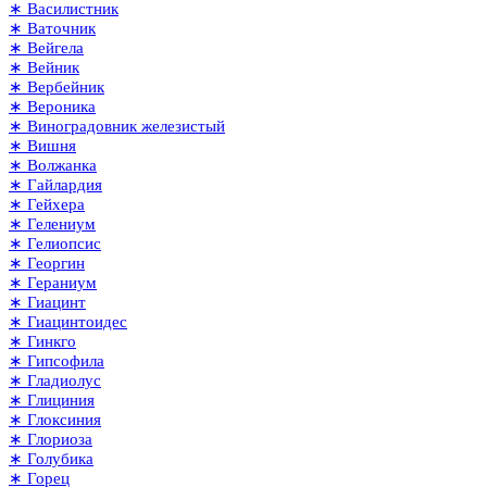
∗ Василистник
∗ Ваточник
∗ Вейгела
∗ Вейник
∗ Вербейник
∗ Вероника
∗ Виноградовник железистый
∗ Вишня
∗ Волжанка
∗ Гайлардия
∗ Гейхера
∗ Гелениум
∗ Гелиопсис
∗ Георгин
∗ Гераниум
∗ Гиацинт
∗ Гиацинтоидес
∗ Гинкго
∗ Гипсофила
∗ Гладиолус
∗ Глициния
∗ Глоксиния
∗ Глориоза
∗ Голубика
∗ Горец