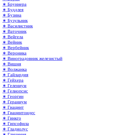
∗ Бруннера
∗ Буддлея
∗ Бузина
∗ Бузульник
∗ Василистник
∗ Ваточник
∗ Вейгела
∗ Вейник
∗ Вербейник
∗ Вероника
∗ Виноградовник железистый
∗ Вишня
∗ Волжанка
∗ Гайлардия
∗ Гейхера
∗ Гелениум
∗ Гелиопсис
∗ Георгин
∗ Гераниум
∗ Гиацинт
∗ Гиацинтоидес
∗ Гинкго
∗ Гипсофила
∗ Гладиолус
∗ Глициния