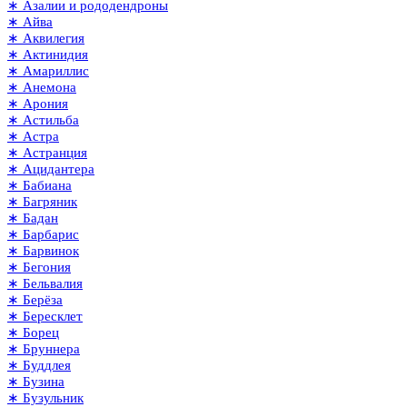
∗ Азалии и рододендроны
∗ Айва
∗ Аквилегия
∗ Актинидия
∗ Амариллис
∗ Анемона
∗ Арония
∗ Астильба
∗ Астра
∗ Астранция
∗ Ацидантера
∗ Бабиана
∗ Багряник
∗ Бадан
∗ Барбарис
∗ Барвинок
∗ Бегония
∗ Бельвалия
∗ Берёза
∗ Бересклет
∗ Борец
∗ Бруннера
∗ Буддлея
∗ Бузина
∗ Бузульник