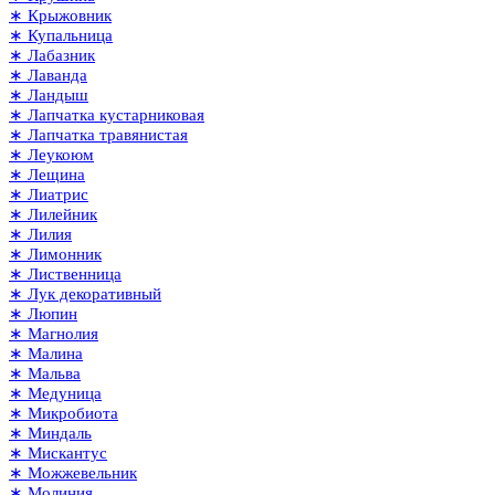
∗ Крыжовник
∗ Купальница
∗ Лабазник
∗ Лаванда
∗ Ландыш
∗ Лапчатка кустарниковая
∗ Лапчатка травянистая
∗ Леукоюм
∗ Лещина
∗ Лиатрис
∗ Лилейник
∗ Лилия
∗ Лимонник
∗ Лиственница
∗ Лук декоративный
∗ Люпин
∗ Магнолия
∗ Малина
∗ Мальва
∗ Медуница
∗ Микробиота
∗ Миндаль
∗ Мискантус
∗ Можжевельник
∗ Молиния