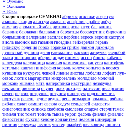
∗ Эукомис
∗ Эхинацея
∗ Юкка
Скоро в продаже СЕМЕНА!
абрикос
агастахе
агератум
азарина
акация
алиссум
амарант
анафалис
арабис
арбуз
армерия
ароматныйтабак
артишок
аспарагус
багрянник
базилик
баклажан
бальзамин
бархатцы
бессмертник
бирючина
боярышник
валериана
василек
вербена
вереск
вероникаструм
виола
вьюнок
вяз
газания
гвоздика
гейхерелла
герань
гибискус
годеция
горох
горянка
грибы
дайкон
дихондра
душистый
душица
дыня
ежемалина
жасмин
живучка
зверобой
злаки
золотарник
иберис
индау
ипомея
иссоп
йошта
кабачок
календула
калужница
камелия
камнеломка
капуста
картофель
катальпа
каштан
книфофия
ковыль
колеус
копытень
космея
кувшинка
кукуруза
левкой
лианы
листвы
лобелия
лофант
лук-
севок
лютик
маргаритка
микрозелень
молодило
молочай
морковь
мшанка
мята
наперстянка
настурция
незабудка
нектарин
овсяница
огурец
орех
орхидея
патиссон
пеларгония
перец
персик
петрушка
петуния
пиретрум
подсолнечник
портулак
ревень
редис
редька
репа
розмарин
ромашка
рябина
рябчик
салат
самшит
свекла
седум
сельдерей
сидераты
синеголовник
синюха
скабиоза
смолевка
спаржа
стерлитамак
тимьян
тис
томат
тополь
тыква
укроп
фасоль
фиалка
физалис
физостегия
фуксия
хелоне
хризантема
целозия
цинерария
цинния
черемуха
чеснок
чистец
шалфей
шелковица
шпинат