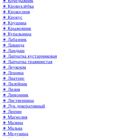
∗ Кочедыжник
∗ Кровохлёбка
∗ Крокосмия
∗ Крокус
∗ Крушина
∗ Крыжовник
∗ Купальница
∗ Лабазник
∗ Лаванда
∗ Ландыш
∗ Лапчатка кустарниковая
∗ Лапчатка травянистая
∗ Леукоюм
∗ Лещина
∗ Лиатрис
∗ Лилейник
∗ Лилия
∗ Лимонник
∗ Лиственница
∗ Лук декоративный
∗ Люпин
∗ Магнолия
∗ Малина
∗ Мальва
∗ Медуница