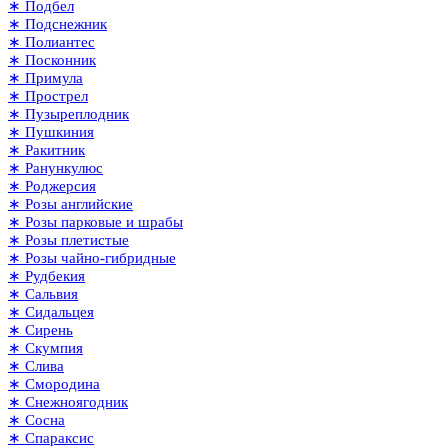
∗ Подбел
∗ Подснежник
∗ Полиантес
∗ Посконник
∗ Примула
∗ Прострел
∗ Пузыреплодник
∗ Пушкиния
∗ Ракитник
∗ Ранункулюс
∗ Роджерсия
∗ Розы английские
∗ Розы парковые и шрабы
∗ Розы плетистые
∗ Розы чайно-гибридные
∗ Рудбекия
∗ Сальвия
∗ Сидальцея
∗ Сирень
∗ Скумпия
∗ Слива
∗ Смородина
∗ Снежноягодник
∗ Сосна
∗ Спараксис