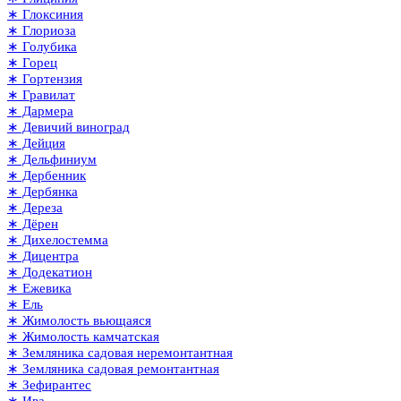
∗ Глоксиния
∗ Глориоза
∗ Голубика
∗ Горец
∗ Гортензия
∗ Гравилат
∗ Дармера
∗ Девичий виноград
∗ Дейция
∗ Дельфиниум
∗ Дербенник
∗ Дербянка
∗ Дереза
∗ Дёрен
∗ Дихелостемма
∗ Дицентра
∗ Додекатион
∗ Ежевика
∗ Ель
∗ Жимолость вьющаяся
∗ Жимолость камчатская
∗ Земляника садовая неремонтантная
∗ Земляника садовая ремонтантная
∗ Зефирантес