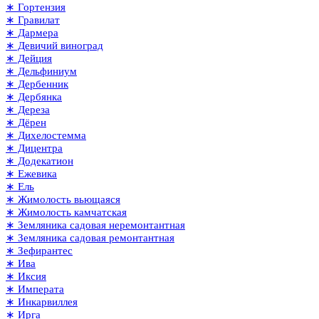
∗ Гортензия
∗ Гравилат
∗ Дармера
∗ Девичий виноград
∗ Дейция
∗ Дельфиниум
∗ Дербенник
∗ Дербянка
∗ Дереза
∗ Дёрен
∗ Дихелостемма
∗ Дицентра
∗ Додекатион
∗ Ежевика
∗ Ель
∗ Жимолость вьющаяся
∗ Жимолость камчатская
∗ Земляника садовая неремонтантная
∗ Земляника садовая ремонтантная
∗ Зефирантес
∗ Ива
∗ Иксия
∗ Императа
∗ Инкарвиллея
∗ Ирга