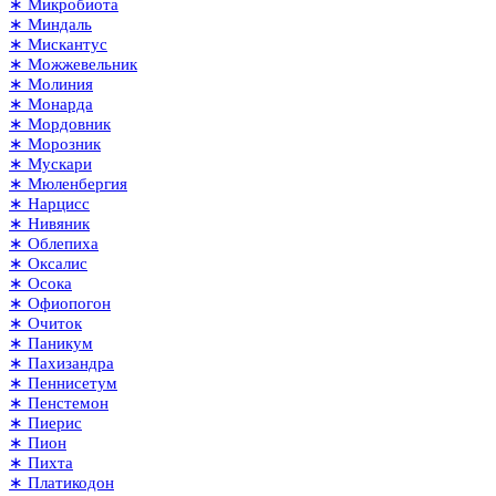
∗ Микробиота
∗ Миндаль
∗ Мискантус
∗ Можжевельник
∗ Молиния
∗ Монарда
∗ Мордовник
∗ Морозник
∗ Мускари
∗ Мюленбергия
∗ Нарцисс
∗ Нивяник
∗ Облепиха
∗ Оксалис
∗ Осока
∗ Офиопогон
∗ Очиток
∗ Паникум
∗ Пахизандра
∗ Пеннисетум
∗ Пенстемон
∗ Пиерис
∗ Пион
∗ Пихта
∗ Платикодон