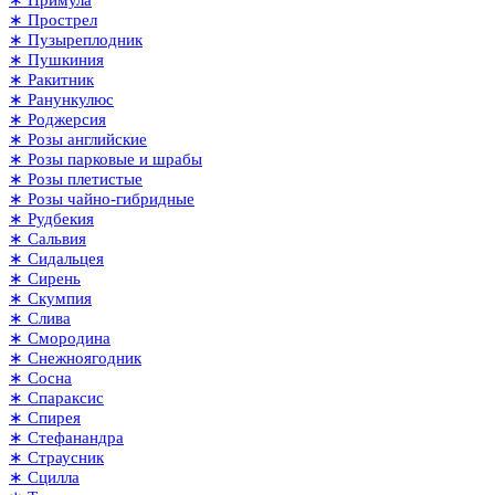
∗ Прострел
∗ Пузыреплодник
∗ Пушкиния
∗ Ракитник
∗ Ранункулюс
∗ Роджерсия
∗ Розы английские
∗ Розы парковые и шрабы
∗ Розы плетистые
∗ Розы чайно-гибридные
∗ Рудбекия
∗ Сальвия
∗ Сидальцея
∗ Сирень
∗ Скумпия
∗ Слива
∗ Смородина
∗ Снежноягодник
∗ Сосна
∗ Спараксис
∗ Спирея
∗ Стефанандра
∗ Страусник
∗ Сцилла