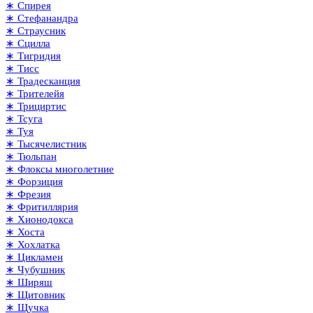
∗ Спирея
∗ Стефанандра
∗ Страусник
∗ Сцилла
∗ Тигридия
∗ Тисс
∗ Традесканция
∗ Трителейя
∗ Трициртис
∗ Тсуга
∗ Туя
∗ Тысячелистник
∗ Тюльпан
∗ Флоксы многолетние
∗ Форзиция
∗ Фрезия
∗ Фритиллярия
∗ Хионодокса
∗ Хоста
∗ Хохлатка
∗ Цикламен
∗ Чубушник
∗ Ширяш
∗ Щитовник
∗ Щучка