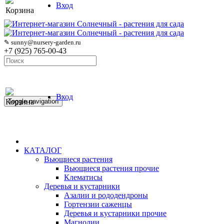
Вход
Корзина
✎ sunny@nursery-garden.ru
+7 (925) 765-00-43
Вход
Корзина
Toggle navigation
КАТАЛОГ
Вьющиеся растения
Вьющиеся растения прочие
Клематисы
Деревья и кустарники
Азалии и рододендроны
Гортензии саженцы
Деревья и кустарники прочие
Магнолии