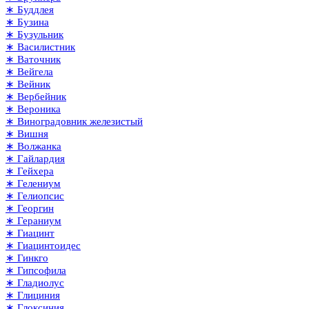
∗ Буддлея
∗ Бузина
∗ Бузульник
∗ Василистник
∗ Ваточник
∗ Вейгела
∗ Вейник
∗ Вербейник
∗ Вероника
∗ Виноградовник железистый
∗ Вишня
∗ Волжанка
∗ Гайлардия
∗ Гейхера
∗ Гелениум
∗ Гелиопсис
∗ Георгин
∗ Гераниум
∗ Гиацинт
∗ Гиацинтоидес
∗ Гинкго
∗ Гипсофила
∗ Гладиолус
∗ Глициния
∗ Глоксиния