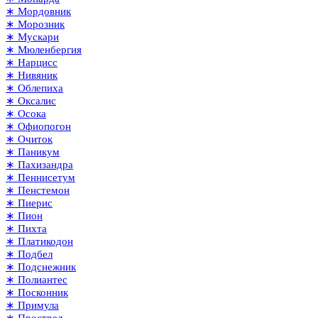
∗ Мордовник
∗ Морозник
∗ Мускари
∗ Мюленбергия
∗ Нарцисс
∗ Нивяник
∗ Облепиха
∗ Оксалис
∗ Осока
∗ Офиопогон
∗ Очиток
∗ Паникум
∗ Пахизандра
∗ Пеннисетум
∗ Пенстемон
∗ Пиерис
∗ Пион
∗ Пихта
∗ Платикодон
∗ Подбел
∗ Подснежник
∗ Полиантес
∗ Посконник
∗ Примула
∗ Прострел