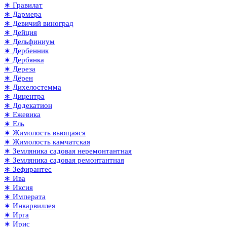
∗ Гравилат
∗ Дармера
∗ Девичий виноград
∗ Дейция
∗ Дельфиниум
∗ Дербенник
∗ Дербянка
∗ Дереза
∗ Дёрен
∗ Дихелостемма
∗ Дицентра
∗ Додекатион
∗ Ежевика
∗ Ель
∗ Жимолость вьющаяся
∗ Жимолость камчатская
∗ Земляника садовая неремонтантная
∗ Земляника садовая ремонтантная
∗ Зефирантес
∗ Ива
∗ Иксия
∗ Императа
∗ Инкарвиллея
∗ Ирга
∗ Ирис