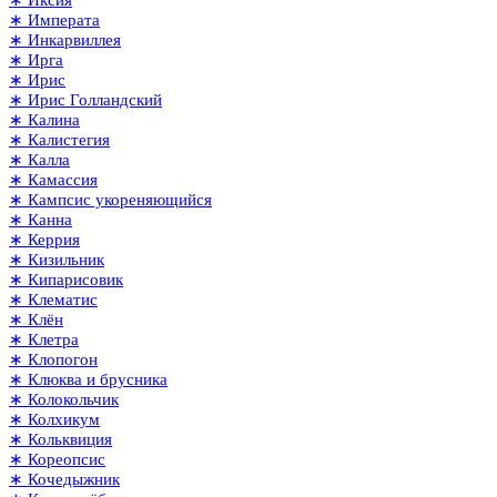
∗ Иксия
∗ Императа
∗ Инкарвиллея
∗ Ирга
∗ Ирис
∗ Ирис Голландский
∗ Калина
∗ Калистегия
∗ Калла
∗ Камассия
∗ Кампсис укореняющийся
∗ Канна
∗ Керрия
∗ Кизильник
∗ Кипарисовик
∗ Клематис
∗ Клён
∗ Клетра
∗ Клопогон
∗ Клюква и брусника
∗ Колокольчик
∗ Колхикум
∗ Кольквиция
∗ Кореопсис
∗ Кочедыжник