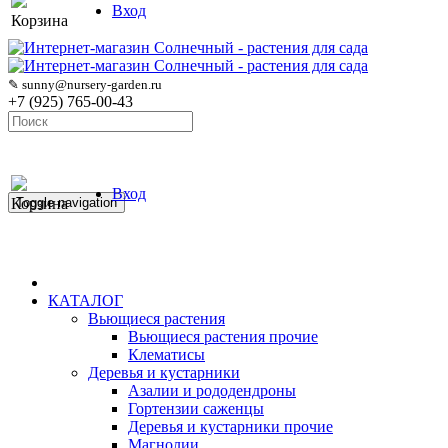
Вход
Корзина
✎ sunny@nursery-garden.ru
+7 (925) 765-00-43
Вход
Корзина
Toggle navigation
КАТАЛОГ
Вьющиеся растения
Вьющиеся растения прочие
Клематисы
Деревья и кустарники
Азалии и рододендроны
Гортензии саженцы
Деревья и кустарники прочие
Магнолии