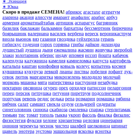
∗ Эхинацея
∗ Юкка
Скоро в продаже СЕМЕНА!
абрикос
агастахе
агератум
азарина
акация
алиссум
амарант
анафалис
арабис
арбуз
армерия
ароматныйтабак
артишок
аспарагус
багрянник
базилик
баклажан
бальзамин
бархатцы
бессмертник
бирючина
боярышник
валериана
василек
вербена
вереск
вероникаструм
виола
вьюнок
вяз
газания
гвоздика
гейхерелла
герань
гибискус
годеция
горох
горянка
грибы
дайкон
дихондра
душистый
душица
дыня
ежемалина
жасмин
живучка
зверобой
злаки
золотарник
иберис
индау
ипомея
иссоп
йошта
кабачок
календула
калужница
камелия
камнеломка
капуста
картофель
катальпа
каштан
книфофия
ковыль
колеус
копытень
космея
кувшинка
кукуруза
левкой
лианы
листвы
лобелия
лофант
лук-
севок
лютик
маргаритка
микрозелень
молодило
молочай
морковь
мшанка
мята
наперстянка
настурция
незабудка
нектарин
овсяница
огурец
орех
орхидея
патиссон
пеларгония
перец
персик
петрушка
петуния
пиретрум
подсолнечник
портулак
ревень
редис
редька
репа
розмарин
ромашка
рябина
рябчик
салат
самшит
свекла
седум
сельдерей
сидераты
синеголовник
синюха
скабиоза
смолевка
спаржа
стерлитамак
тимьян
тис
томат
тополь
тыква
укроп
фасоль
фиалка
физалис
физостегия
фуксия
хелоне
хризантема
целозия
цинерария
цинния
черемуха
чеснок
чистец
шалфей
шелковица
шпинат
щавель
энотера
эустома
эшшольция
ясколка
яснотка