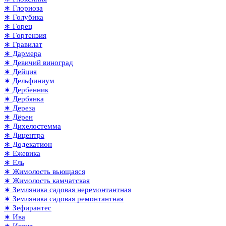
∗ Глориоза
∗ Голубика
∗ Горец
∗ Гортензия
∗ Гравилат
∗ Дармера
∗ Девичий виноград
∗ Дейция
∗ Дельфиниум
∗ Дербенник
∗ Дербянка
∗ Дереза
∗ Дёрен
∗ Дихелостемма
∗ Дицентра
∗ Додекатион
∗ Ежевика
∗ Ель
∗ Жимолость вьющаяся
∗ Жимолость камчатская
∗ Земляника садовая неремонтантная
∗ Земляника садовая ремонтантная
∗ Зефирантес
∗ Ива