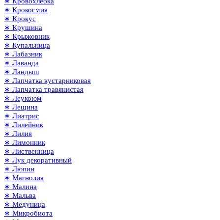
∗ Кровохлёбка
∗ Крокосмия
∗ Крокус
∗ Крушина
∗ Крыжовник
∗ Купальница
∗ Лабазник
∗ Лаванда
∗ Ландыш
∗ Лапчатка кустарниковая
∗ Лапчатка травянистая
∗ Леукоюм
∗ Лещина
∗ Лиатрис
∗ Лилейник
∗ Лилия
∗ Лимонник
∗ Лиственница
∗ Лук декоративный
∗ Люпин
∗ Магнолия
∗ Малина
∗ Мальва
∗ Медуница
∗ Микробиота