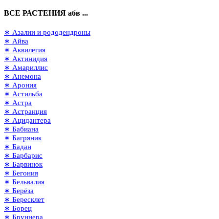
ВСЕ РАСТЕНИЯ абв ...
∗ Азалии и рододендроны
∗ Айва
∗ Аквилегия
∗ Актинидия
∗ Амариллис
∗ Анемона
∗ Арония
∗ Астильба
∗ Астра
∗ Астранция
∗ Ацидантера
∗ Бабиана
∗ Багряник
∗ Бадан
∗ Барбарис
∗ Барвинок
∗ Бегония
∗ Бельвалия
∗ Берёза
∗ Бересклет
∗ Борец
∗ Бруннера