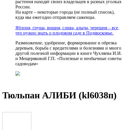
растения находят своих владельцев в разных уголках
России.
На карте – некоторые города (не полный список),
куда мы ежегодно отправляем саженцы.
Яблоня, груша, вишня, слива, алыча, черешня – все,
что нужно знать о плодовом саде в Подмосковье.
Размножение, удобрение, формирование и обрезка
деревьев, борьба с вредителями и болезнями и много
другой полезной информации в книге Чухляева И.И.
и Мещеряковой Г.П. «Полезные и необычные советы
садоводам»
Тюльпан АЛИБИ (kl6038п)