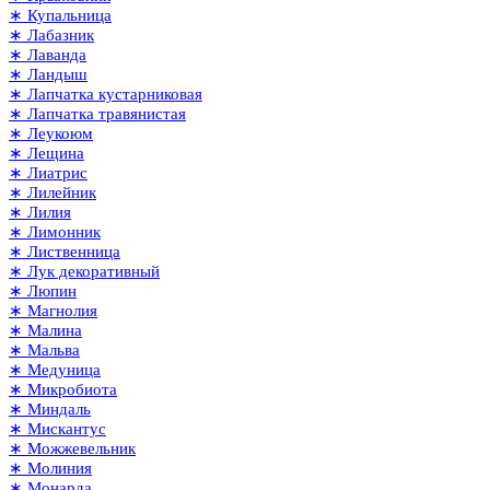
∗ Купальница
∗ Лабазник
∗ Лаванда
∗ Ландыш
∗ Лапчатка кустарниковая
∗ Лапчатка травянистая
∗ Леукоюм
∗ Лещина
∗ Лиатрис
∗ Лилейник
∗ Лилия
∗ Лимонник
∗ Лиственница
∗ Лук декоративный
∗ Люпин
∗ Магнолия
∗ Малина
∗ Мальва
∗ Медуница
∗ Микробиота
∗ Миндаль
∗ Мискантус
∗ Можжевельник
∗ Молиния
∗ Монарда