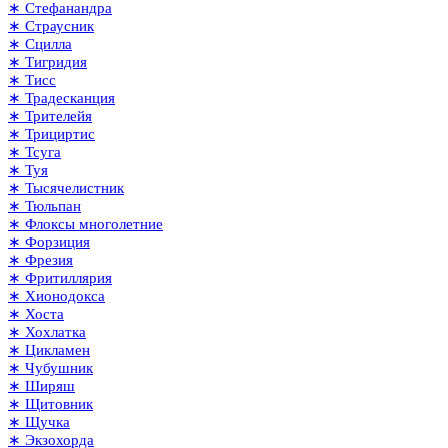
∗ Стефанандра
∗ Страусник
∗ Сцилла
∗ Тигридия
∗ Тисс
∗ Традесканция
∗ Трителейя
∗ Трициртис
∗ Тсуга
∗ Туя
∗ Тысячелистник
∗ Тюльпан
∗ Флоксы многолетние
∗ Форзиция
∗ Фрезия
∗ Фритиллярия
∗ Хионодокса
∗ Хоста
∗ Хохлатка
∗ Цикламен
∗ Чубушник
∗ Ширяш
∗ Щитовник
∗ Щучка
∗ Экзохорда