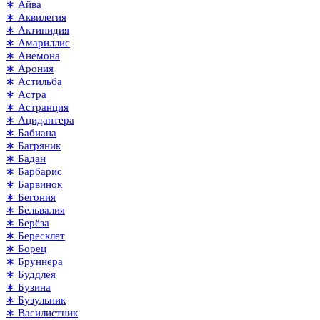
∗ Айва
∗ Аквилегия
∗ Актинидия
∗ Амариллис
∗ Анемона
∗ Арония
∗ Астильба
∗ Астра
∗ Астранция
∗ Ацидантера
∗ Бабиана
∗ Багряник
∗ Бадан
∗ Барбарис
∗ Барвинок
∗ Бегония
∗ Бельвалия
∗ Берёза
∗ Бересклет
∗ Борец
∗ Бруннера
∗ Буддлея
∗ Бузина
∗ Бузульник
∗ Василистник