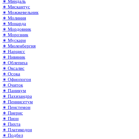
∗ Миндаль
∗ Мискантус
∗ Можжевельник
∗ Молиния
∗ Монарда
∗ Мордовник
∗ Морозник
∗ Мускари
∗ Мюленбергия
∗ Нарцисс
∗ Нивяник
∗ Облепиха
∗ Оксалис
∗ Осока
∗ Офиопогон
∗ Очиток
∗ Паникум
∗ Пахизандра
∗ Пеннисетум
∗ Пенстемон
∗ Пиерис
∗ Пион
∗ Пихта
∗ Платикодон
∗ Подбел