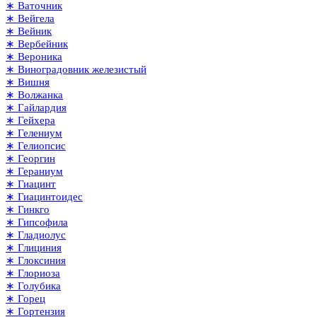
∗ Ваточник
∗ Вейгела
∗ Вейник
∗ Вербейник
∗ Вероника
∗ Виноградовник железистый
∗ Вишня
∗ Волжанка
∗ Гайлардия
∗ Гейхера
∗ Гелениум
∗ Гелиопсис
∗ Георгин
∗ Гераниум
∗ Гиацинт
∗ Гиацинтоидес
∗ Гинкго
∗ Гипсофила
∗ Гладиолус
∗ Глициния
∗ Глоксиния
∗ Глориоза
∗ Голубика
∗ Горец
∗ Гортензия