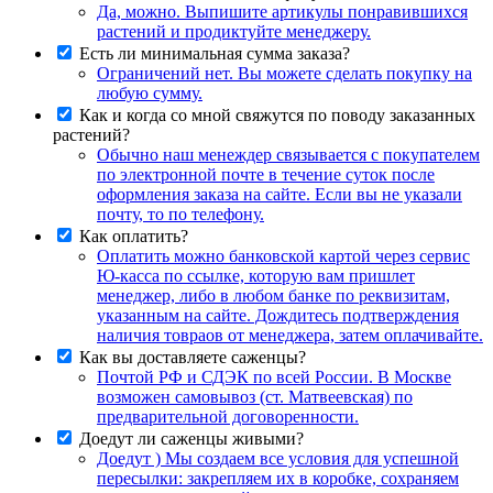
Да, можно. Выпишите артикулы понравившихся
растений и продиктуйте менеджеру.
Есть ли минимальная сумма заказа?
Ограничений нет. Вы можете сделать покупку на
любую сумму.
Как и когда со мной свяжутся по поводу заказанных
растений?
Обычно наш менеждер связывается с покупателем
по электронной почте в течение суток после
оформления заказа на сайте. Если вы не указали
почту, то по телефону.
Как оплатить?
Оплатить можно банковской картой через сервис
Ю-касса по ссылке, которую вам пришлет
менеджер, либо в любом банке по реквизитам,
указанным на сайте. Дождитесь подтверждения
наличия товраов от менеджера, затем оплачивайте.
Как вы доставляете саженцы?
Почтой РФ и СДЭК по всей России. В Москве
возможен самовывоз (ст. Матвеевская) по
предварительной договоренности.
Доедут ли саженцы живыми?
Доедут ) Мы создаем все условия для успешной
пересылки: закрепляем их в коробке, сохраняем