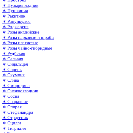
∗ Пузыреплодник
∗ Пушкиния
∗ Ракитник
∗ Ранункулюс
∗ Роджерсия
∗ Розы английские
∗ Розы парковые и шрабы
∗ Розы плетистые
∗ Розы чайно-гибридные
∗ Рудбекия
∗ Сальвия
∗ Сидальцея
∗ Сирень
∗ Скумпия
∗ Слива
∗ Смородина
∗ Снежноягодник
∗ Сосна
∗ Спараксис
∗ Спирея
∗ Стефанандра
∗ Страусник
∗ Сцилла
∗ Тигридия