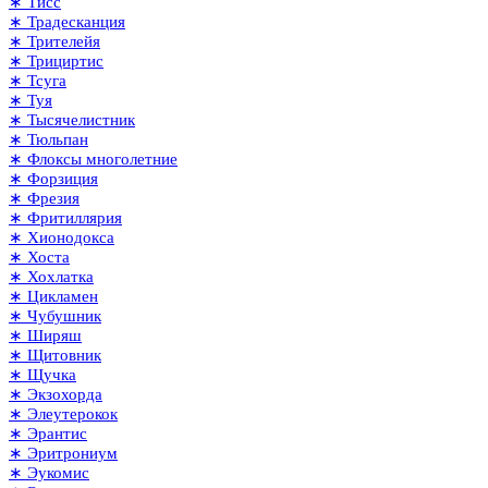
∗ Тисс
∗ Традесканция
∗ Трителейя
∗ Трициртис
∗ Тсуга
∗ Туя
∗ Тысячелистник
∗ Тюльпан
∗ Флоксы многолетние
∗ Форзиция
∗ Фрезия
∗ Фритиллярия
∗ Хионодокса
∗ Хоста
∗ Хохлатка
∗ Цикламен
∗ Чубушник
∗ Ширяш
∗ Щитовник
∗ Щучка
∗ Экзохорда
∗ Элеутерокок
∗ Эрантис
∗ Эритрониум
∗ Эукомис