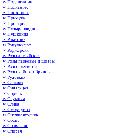
∗ Подснежник
∗ Полиантес
∗ Посконник
∗ Примула
∗ Прострел
∗ Пузыреплодник
∗ Пушкиния
∗ Ракитник
∗ Ранункулюс
∗ Роджерсия
∗ Розы английские
∗ Розы парковые и шрабы
∗ Розы плетистые
∗ Розы чайно-гибридные
∗ Рудбекия
∗ Сальвия
∗ Сидальцея
∗ Сирень
∗ Скумпия
∗ Слива
∗ Смородина
∗ Снежноягодник
∗ Сосна
∗ Спараксис
∗ Спирея