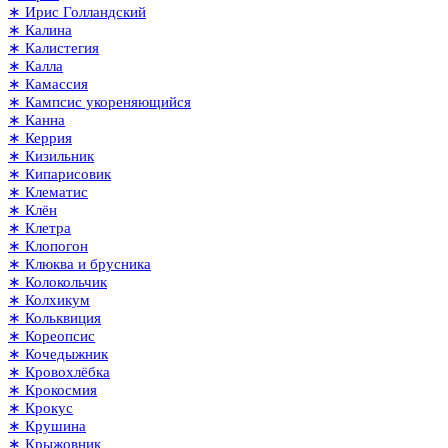
∗ Ирис Голландский
∗ Калина
∗ Калистегия
∗ Калла
∗ Камассия
∗ Кампсис укореняющийся
∗ Канна
∗ Керрия
∗ Кизильник
∗ Кипарисовик
∗ Клематис
∗ Клён
∗ Клетра
∗ Клопогон
∗ Клюква и брусника
∗ Колокольчик
∗ Колхикум
∗ Кольквиция
∗ Кореопсис
∗ Кочедыжник
∗ Кровохлёбка
∗ Крокосмия
∗ Крокус
∗ Крушина
∗ Крыжовник