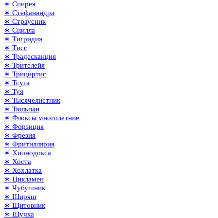
∗ Спирея
∗ Стефанандра
∗ Страусник
∗ Сцилла
∗ Тигридия
∗ Тисс
∗ Традесканция
∗ Трителейя
∗ Трициртис
∗ Тсуга
∗ Туя
∗ Тысячелистник
∗ Тюльпан
∗ Флоксы многолетние
∗ Форзиция
∗ Фрезия
∗ Фритиллярия
∗ Хионодокса
∗ Хоста
∗ Хохлатка
∗ Цикламен
∗ Чубушник
∗ Ширяш
∗ Щитовник
∗ Щучка