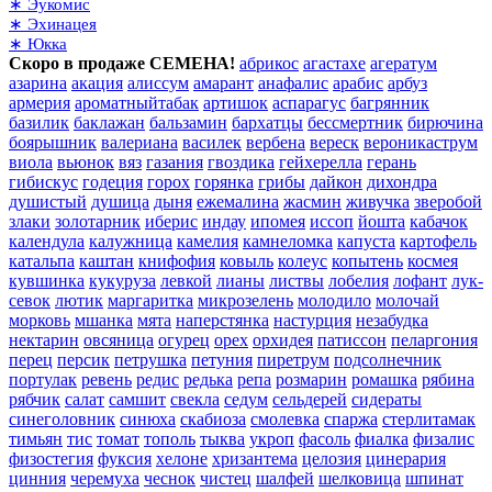
∗ Эукомис
∗ Эхинацея
∗ Юкка
Скоро в продаже СЕМЕНА!
абрикос
агастахе
агератум
азарина
акация
алиссум
амарант
анафалис
арабис
арбуз
армерия
ароматныйтабак
артишок
аспарагус
багрянник
базилик
баклажан
бальзамин
бархатцы
бессмертник
бирючина
боярышник
валериана
василек
вербена
вереск
вероникаструм
виола
вьюнок
вяз
газания
гвоздика
гейхерелла
герань
гибискус
годеция
горох
горянка
грибы
дайкон
дихондра
душистый
душица
дыня
ежемалина
жасмин
живучка
зверобой
злаки
золотарник
иберис
индау
ипомея
иссоп
йошта
кабачок
календула
калужница
камелия
камнеломка
капуста
картофель
катальпа
каштан
книфофия
ковыль
колеус
копытень
космея
кувшинка
кукуруза
левкой
лианы
листвы
лобелия
лофант
лук-
севок
лютик
маргаритка
микрозелень
молодило
молочай
морковь
мшанка
мята
наперстянка
настурция
незабудка
нектарин
овсяница
огурец
орех
орхидея
патиссон
пеларгония
перец
персик
петрушка
петуния
пиретрум
подсолнечник
портулак
ревень
редис
редька
репа
розмарин
ромашка
рябина
рябчик
салат
самшит
свекла
седум
сельдерей
сидераты
синеголовник
синюха
скабиоза
смолевка
спаржа
стерлитамак
тимьян
тис
томат
тополь
тыква
укроп
фасоль
фиалка
физалис
физостегия
фуксия
хелоне
хризантема
целозия
цинерария
цинния
черемуха
чеснок
чистец
шалфей
шелковица
шпинат