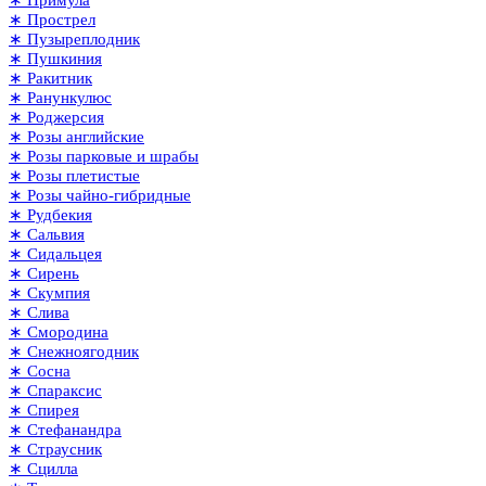
∗ Прострел
∗ Пузыреплодник
∗ Пушкиния
∗ Ракитник
∗ Ранункулюс
∗ Роджерсия
∗ Розы английские
∗ Розы парковые и шрабы
∗ Розы плетистые
∗ Розы чайно-гибридные
∗ Рудбекия
∗ Сальвия
∗ Сидальцея
∗ Сирень
∗ Скумпия
∗ Слива
∗ Смородина
∗ Снежноягодник
∗ Сосна
∗ Спараксис
∗ Спирея
∗ Стефанандра
∗ Страусник
∗ Сцилла