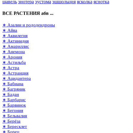
щавель
энотера
эустома
эшшольция
ясколка
яснотка
ВСЕ РАСТЕНИЯ абв ...
∗ Азалии и рододендроны
∗ Айва
∗ Аквилегия
∗ Актинидия
∗ Амариллис
∗ Анемона
∗ Арония
∗ Астильба
∗ Астра
∗ Астранция
∗ Ацидантера
∗ Бабиана
∗ Багряник
∗ Бадан
∗ Барбарис
∗ Барвинок
∗ Бегония
∗ Бельвалия
∗ Берёза
∗ Бересклет
∗ Борец