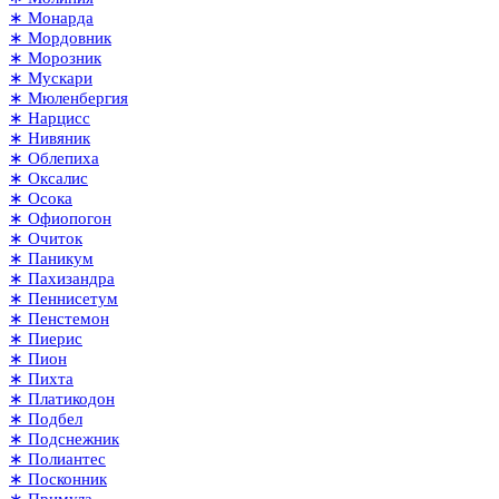
∗ Монарда
∗ Мордовник
∗ Морозник
∗ Мускари
∗ Мюленбергия
∗ Нарцисс
∗ Нивяник
∗ Облепиха
∗ Оксалис
∗ Осока
∗ Офиопогон
∗ Очиток
∗ Паникум
∗ Пахизандра
∗ Пеннисетум
∗ Пенстемон
∗ Пиерис
∗ Пион
∗ Пихта
∗ Платикодон
∗ Подбел
∗ Подснежник
∗ Полиантес
∗ Посконник
∗ Примула