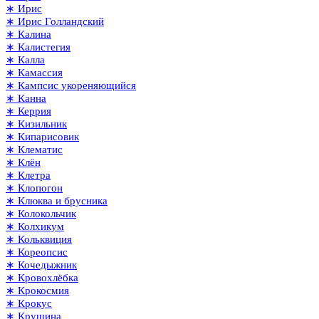
∗ Ирис
∗ Ирис Голландский
∗ Калина
∗ Калистегия
∗ Калла
∗ Камассия
∗ Кампсис укореняющийся
∗ Канна
∗ Керрия
∗ Кизильник
∗ Кипарисовик
∗ Клематис
∗ Клён
∗ Клетра
∗ Клопогон
∗ Клюква и брусника
∗ Колокольчик
∗ Колхикум
∗ Кольквиция
∗ Кореопсис
∗ Кочедыжник
∗ Кровохлёбка
∗ Крокосмия
∗ Крокус
∗ Крушина