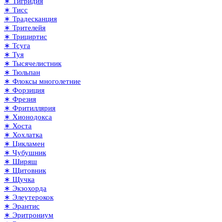
∗ Тигридия
∗ Тисс
∗ Традесканция
∗ Трителейя
∗ Трициртис
∗ Тсуга
∗ Туя
∗ Тысячелистник
∗ Тюльпан
∗ Флоксы многолетние
∗ Форзиция
∗ Фрезия
∗ Фритиллярия
∗ Хионодокса
∗ Хоста
∗ Хохлатка
∗ Цикламен
∗ Чубушник
∗ Ширяш
∗ Щитовник
∗ Щучка
∗ Экзохорда
∗ Элеутерокок
∗ Эрантис
∗ Эритрониум