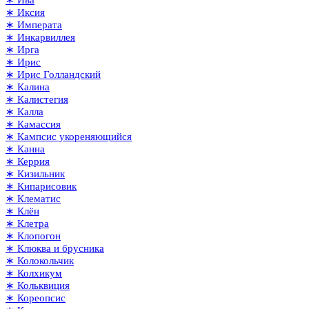
∗ Ива
∗ Иксия
∗ Императа
∗ Инкарвиллея
∗ Ирга
∗ Ирис
∗ Ирис Голландский
∗ Калина
∗ Калистегия
∗ Калла
∗ Камассия
∗ Кампсис укореняющийся
∗ Канна
∗ Керрия
∗ Кизильник
∗ Кипарисовик
∗ Клематис
∗ Клён
∗ Клетра
∗ Клопогон
∗ Клюква и брусника
∗ Колокольчик
∗ Колхикум
∗ Кольквиция
∗ Кореопсис