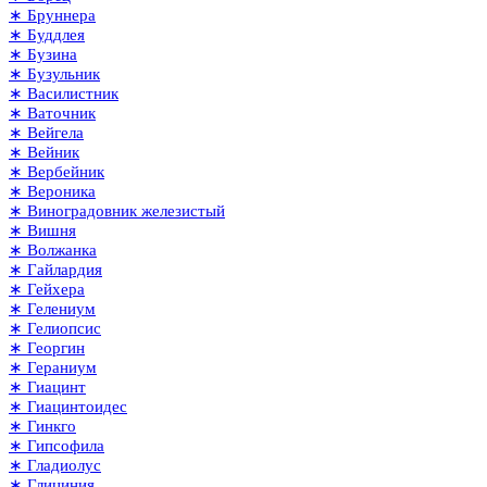
∗ Бруннера
∗ Буддлея
∗ Бузина
∗ Бузульник
∗ Василистник
∗ Ваточник
∗ Вейгела
∗ Вейник
∗ Вербейник
∗ Вероника
∗ Виноградовник железистый
∗ Вишня
∗ Волжанка
∗ Гайлардия
∗ Гейхера
∗ Гелениум
∗ Гелиопсис
∗ Георгин
∗ Гераниум
∗ Гиацинт
∗ Гиацинтоидес
∗ Гинкго
∗ Гипсофила
∗ Гладиолус
∗ Глициния