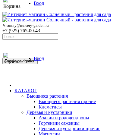
Вход
Корзина
✎ sunny@nursery-garden.ru
+7 (925) 765-00-43
Вход
Корзина
Toggle navigation
КАТАЛОГ
Вьющиеся растения
Вьющиеся растения прочие
Клематисы
Деревья и кустарники
Азалии и рододендроны
Гортензии саженцы
Деревья и кустарники прочие
Магнолии