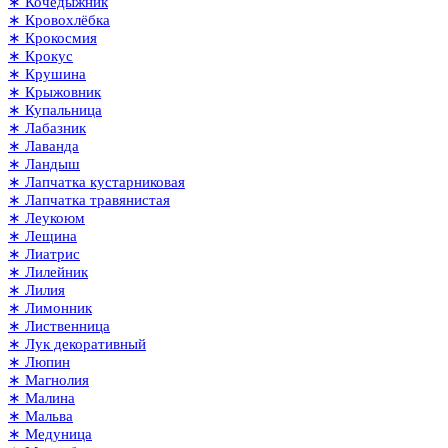
∗ Кочедыжник
∗ Кровохлёбка
∗ Крокосмия
∗ Крокус
∗ Крушина
∗ Крыжовник
∗ Купальница
∗ Лабазник
∗ Лаванда
∗ Ландыш
∗ Лапчатка кустарниковая
∗ Лапчатка травянистая
∗ Леукоюм
∗ Лещина
∗ Лиатрис
∗ Лилейник
∗ Лилия
∗ Лимонник
∗ Лиственница
∗ Лук декоративный
∗ Люпин
∗ Магнолия
∗ Малина
∗ Мальва
∗ Медуница