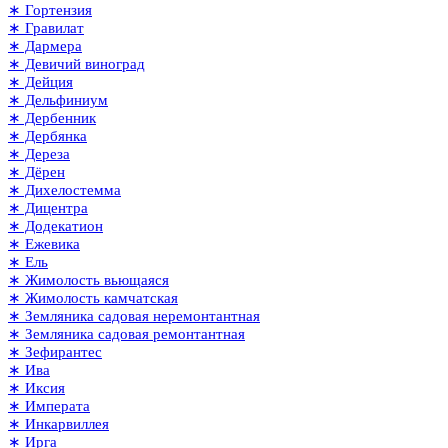
∗ Гортензия
∗ Гравилат
∗ Дармера
∗ Девичий виноград
∗ Дейция
∗ Дельфиниум
∗ Дербенник
∗ Дербянка
∗ Дереза
∗ Дёрен
∗ Дихелостемма
∗ Дицентра
∗ Додекатион
∗ Ежевика
∗ Ель
∗ Жимолость вьющаяся
∗ Жимолость камчатская
∗ Земляника садовая неремонтантная
∗ Земляника садовая ремонтантная
∗ Зефирантес
∗ Ива
∗ Иксия
∗ Императа
∗ Инкарвиллея
∗ Ирга