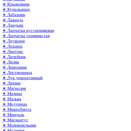
∗ Крыжовник
∗ Купальница
∗ Лабазник
∗ Лаванда
∗ Ландыш
∗ Лапчатка кустарниковая
∗ Лапчатка травянистая
∗ Леукоюм
∗ Лещина
∗ Лиатрис
∗ Лилейник
∗ Лилия
∗ Лимонник
∗ Лиственница
∗ Лук декоративный
∗ Люпин
∗ Магнолия
∗ Малина
∗ Мальва
∗ Медуница
∗ Микробиота
∗ Миндаль
∗ Мискантус
∗ Можжевельник
∗ Молиния