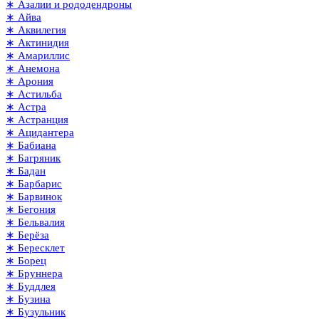
∗ Азалии и рододендроны
∗ Айва
∗ Аквилегия
∗ Актинидия
∗ Амариллис
∗ Анемона
∗ Арония
∗ Астильба
∗ Астра
∗ Астранция
∗ Ацидантера
∗ Бабиана
∗ Багряник
∗ Бадан
∗ Барбарис
∗ Барвинок
∗ Бегония
∗ Бельвалия
∗ Берёза
∗ Бересклет
∗ Борец
∗ Бруннера
∗ Буддлея
∗ Бузина
∗ Бузульник