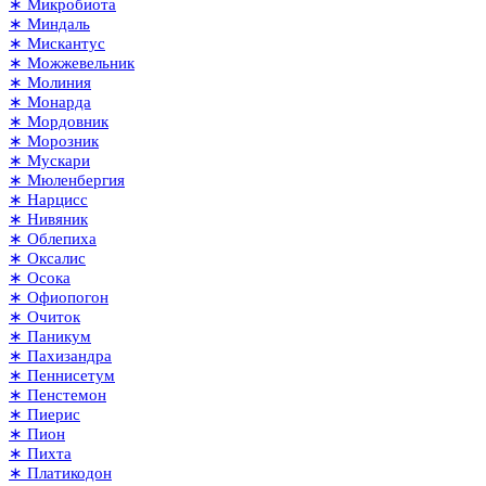
∗ Микробиота
∗ Миндаль
∗ Мискантус
∗ Можжевельник
∗ Молиния
∗ Монарда
∗ Мордовник
∗ Морозник
∗ Мускари
∗ Мюленбергия
∗ Нарцисс
∗ Нивяник
∗ Облепиха
∗ Оксалис
∗ Осока
∗ Офиопогон
∗ Очиток
∗ Паникум
∗ Пахизандра
∗ Пеннисетум
∗ Пенстемон
∗ Пиерис
∗ Пион
∗ Пихта
∗ Платикодон