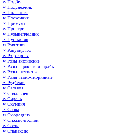
∗ Подбел
∗ Подснежник
∗ Полиантес
∗ Посконник
∗ Примула
∗ Прострел
∗ Пузыреплодник
∗ Пушкиния
∗ Ракитник
∗ Ранункулюс
∗ Роджерсия
∗ Розы английские
∗ Розы парковые и шрабы
∗ Розы плетистые
∗ Розы чайно-гибридные
∗ Рудбекия
∗ Сальвия
∗ Сидальцея
∗ Сирень
∗ Скумпия
∗ Слива
∗ Смородина
∗ Снежноягодник
∗ Сосна
∗ Спараксис