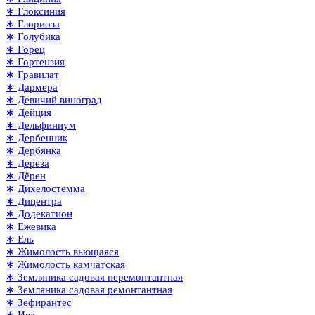
∗ Глоксиния
∗ Глориоза
∗ Голубика
∗ Горец
∗ Гортензия
∗ Гравилат
∗ Дармера
∗ Девичий виноград
∗ Дейция
∗ Дельфиниум
∗ Дербенник
∗ Дербянка
∗ Дереза
∗ Дёрен
∗ Дихелостемма
∗ Дицентра
∗ Додекатион
∗ Ежевика
∗ Ель
∗ Жимолость вьющаяся
∗ Жимолость камчатская
∗ Земляника садовая неремонтантная
∗ Земляника садовая ремонтантная
∗ Зефирантес