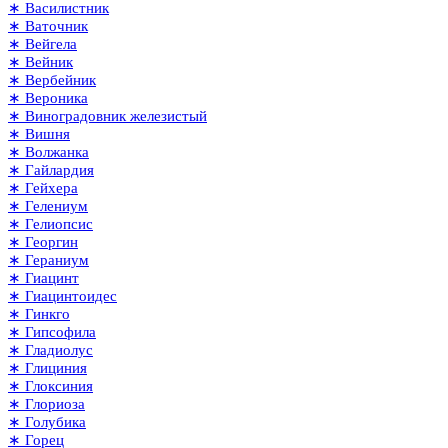
∗ Василистник
∗ Ваточник
∗ Вейгела
∗ Вейник
∗ Вербейник
∗ Вероника
∗ Виноградовник железистый
∗ Вишня
∗ Волжанка
∗ Гайлардия
∗ Гейхера
∗ Гелениум
∗ Гелиопсис
∗ Георгин
∗ Гераниум
∗ Гиацинт
∗ Гиацинтоидес
∗ Гинкго
∗ Гипсофила
∗ Гладиолус
∗ Глициния
∗ Глоксиния
∗ Глориоза
∗ Голубика
∗ Горец