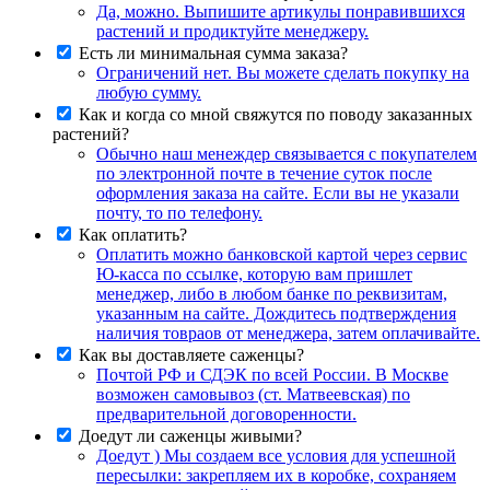
Да, можно. Выпишите артикулы понравившихся
растений и продиктуйте менеджеру.
Есть ли минимальная сумма заказа?
Ограничений нет. Вы можете сделать покупку на
любую сумму.
Как и когда со мной свяжутся по поводу заказанных
растений?
Обычно наш менеждер связывается с покупателем
по электронной почте в течение суток после
оформления заказа на сайте. Если вы не указали
почту, то по телефону.
Как оплатить?
Оплатить можно банковской картой через сервис
Ю-касса по ссылке, которую вам пришлет
менеджер, либо в любом банке по реквизитам,
указанным на сайте. Дождитесь подтверждения
наличия товраов от менеджера, затем оплачивайте.
Как вы доставляете саженцы?
Почтой РФ и СДЭК по всей России. В Москве
возможен самовывоз (ст. Матвеевская) по
предварительной договоренности.
Доедут ли саженцы живыми?
Доедут ) Мы создаем все условия для успешной
пересылки: закрепляем их в коробке, сохраняем