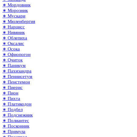
∗ Мордовник
∗ Морозник
∗ Мускари
∗ Мюленбергия
∗ Нарцисс
∗ Нивяник
∗ Облепиха
∗ Оксалис
∗ Осока
∗ Офиопогон
∗ Очиток
∗ Паникум
∗ Пахизандра
∗ Пеннисетум
∗ Пенстемон
∗ Пиерис
∗ Пион
∗ Пихта
∗ Платикодон
∗ Подбел
∗ Подснежник
∗ Полиантес
∗ Посконник
∗ Примула
∗ Прострел