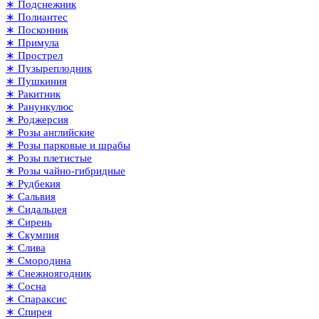
∗ Подснежник
∗ Полиантес
∗ Посконник
∗ Примула
∗ Прострел
∗ Пузыреплодник
∗ Пушкиния
∗ Ракитник
∗ Ранункулюс
∗ Роджерсия
∗ Розы английские
∗ Розы парковые и шрабы
∗ Розы плетистые
∗ Розы чайно-гибридные
∗ Рудбекия
∗ Сальвия
∗ Сидальцея
∗ Сирень
∗ Скумпия
∗ Слива
∗ Смородина
∗ Снежноягодник
∗ Сосна
∗ Спараксис
∗ Спирея