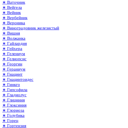
∗ Ваточник
∗ Вейгела
∗ Вейник
∗ Вербейник
∗ Вероника
∗ Виноградовник железистый
∗ Вишня
∗ Волжанка
∗ Гайлардия
∗ Гейхера
∗ Гелениум
∗ Гелиопсис
∗ Георгин
∗ Гераниум
∗ Гиацинт
∗ Гиацинтоидес
∗ Гинкго
∗ Гипсофила
∗ Гладиолус
∗ Глициния
∗ Глоксиния
∗ Глориоза
∗ Голубика
∗ Горец
∗ Гортензия