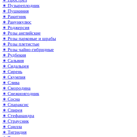
∗ Пузыреплодник
∗ Пушкиния
∗ Ракитник
∗ Ранункулюс
∗ Роджерсия
∗ Розы английские
∗ Розы парковые и шрабы
∗ Розы плетистые
∗ Розы чайно-гибридные
∗ Рудбекия
∗ Сальвия
∗ Сидальцея
∗ Сирень
∗ Скумпия
∗ Слива
∗ Смородина
∗ Снежноягодник
∗ Сосна
∗ Спараксис
∗ Спирея
∗ Стефанандра
∗ Страусник
∗ Сцилла
∗ Тигридия