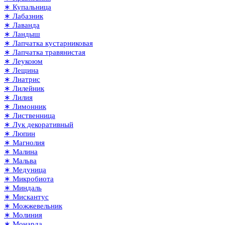
∗ Купальница
∗ Лабазник
∗ Лаванда
∗ Ландыш
∗ Лапчатка кустарниковая
∗ Лапчатка травянистая
∗ Леукоюм
∗ Лещина
∗ Лиатрис
∗ Лилейник
∗ Лилия
∗ Лимонник
∗ Лиственница
∗ Лук декоративный
∗ Люпин
∗ Магнолия
∗ Малина
∗ Мальва
∗ Медуница
∗ Микробиота
∗ Миндаль
∗ Мискантус
∗ Можжевельник
∗ Молиния
∗ Монарда