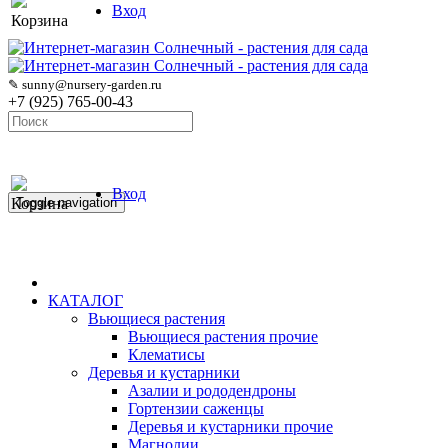
Вход
Корзина
✎ sunny@nursery-garden.ru
+7 (925) 765-00-43
Вход
Корзина
Toggle navigation
КАТАЛОГ
Вьющиеся растения
Вьющиеся растения прочие
Клематисы
Деревья и кустарники
Азалии и рододендроны
Гортензии саженцы
Деревья и кустарники прочие
Магнолии