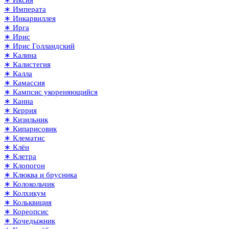
∗ Иксия
∗ Императа
∗ Инкарвиллея
∗ Ирга
∗ Ирис
∗ Ирис Голландский
∗ Калина
∗ Калистегия
∗ Калла
∗ Камассия
∗ Кампсис укореняющийся
∗ Канна
∗ Керрия
∗ Кизильник
∗ Кипарисовик
∗ Клематис
∗ Клён
∗ Клетра
∗ Клопогон
∗ Клюква и брусника
∗ Колокольчик
∗ Колхикум
∗ Кольквиция
∗ Кореопсис
∗ Кочедыжник