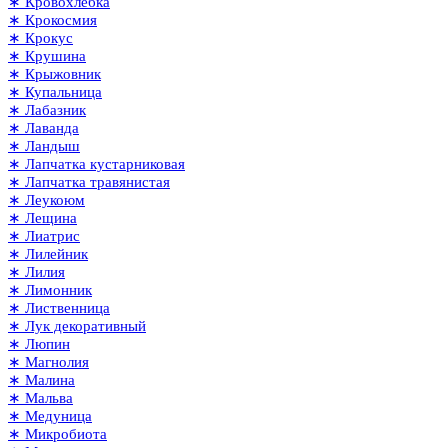
∗ Кровохлёбка
∗ Крокосмия
∗ Крокус
∗ Крушина
∗ Крыжовник
∗ Купальница
∗ Лабазник
∗ Лаванда
∗ Ландыш
∗ Лапчатка кустарниковая
∗ Лапчатка травянистая
∗ Леукоюм
∗ Лещина
∗ Лиатрис
∗ Лилейник
∗ Лилия
∗ Лимонник
∗ Лиственница
∗ Лук декоративный
∗ Люпин
∗ Магнолия
∗ Малина
∗ Мальва
∗ Медуница
∗ Микробиота