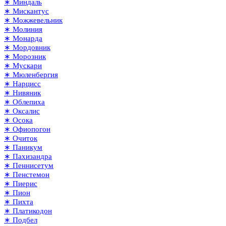
∗ Миндаль
∗ Мискантус
∗ Можжевельник
∗ Молиния
∗ Монарда
∗ Мордовник
∗ Морозник
∗ Мускари
∗ Мюленбергия
∗ Нарцисс
∗ Нивяник
∗ Облепиха
∗ Оксалис
∗ Осока
∗ Офиопогон
∗ Очиток
∗ Паникум
∗ Пахизандра
∗ Пеннисетум
∗ Пенстемон
∗ Пиерис
∗ Пион
∗ Пихта
∗ Платикодон
∗ Подбел