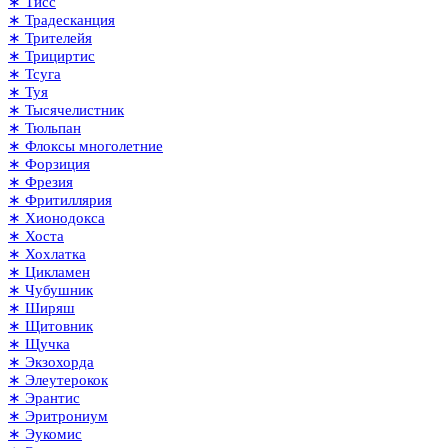
∗ Тисс
∗ Традесканция
∗ Трителейя
∗ Трициртис
∗ Тсуга
∗ Туя
∗ Тысячелистник
∗ Тюльпан
∗ Флоксы многолетние
∗ Форзиция
∗ Фрезия
∗ Фритиллярия
∗ Хионодокса
∗ Хоста
∗ Хохлатка
∗ Цикламен
∗ Чубушник
∗ Ширяш
∗ Щитовник
∗ Щучка
∗ Экзохорда
∗ Элеутерокок
∗ Эрантис
∗ Эритрониум
∗ Эукомис