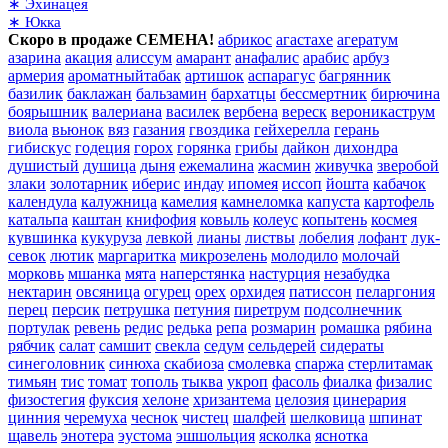
∗ Эхинацея
∗ Юкка
Скоро в продаже СЕМЕНА!
абрикос
агастахе
агератум
азарина
акация
алиссум
амарант
анафалис
арабис
арбуз
армерия
ароматныйтабак
артишок
аспарагус
багрянник
базилик
баклажан
бальзамин
бархатцы
бессмертник
бирючина
боярышник
валериана
василек
вербена
вереск
вероникаструм
виола
вьюнок
вяз
газания
гвоздика
гейхерелла
герань
гибискус
годеция
горох
горянка
грибы
дайкон
дихондра
душистый
душица
дыня
ежемалина
жасмин
живучка
зверобой
злаки
золотарник
иберис
индау
ипомея
иссоп
йошта
кабачок
календула
калужница
камелия
камнеломка
капуста
картофель
катальпа
каштан
книфофия
ковыль
колеус
копытень
космея
кувшинка
кукуруза
левкой
лианы
листвы
лобелия
лофант
лук-
севок
лютик
маргаритка
микрозелень
молодило
молочай
морковь
мшанка
мята
наперстянка
настурция
незабудка
нектарин
овсяница
огурец
орех
орхидея
патиссон
пеларгония
перец
персик
петрушка
петуния
пиретрум
подсолнечник
портулак
ревень
редис
редька
репа
розмарин
ромашка
рябина
рябчик
салат
самшит
свекла
седум
сельдерей
сидераты
синеголовник
синюха
скабиоза
смолевка
спаржа
стерлитамак
тимьян
тис
томат
тополь
тыква
укроп
фасоль
фиалка
физалис
физостегия
фуксия
хелоне
хризантема
целозия
цинерария
цинния
черемуха
чеснок
чистец
шалфей
шелковица
шпинат
щавель
энотера
эустома
эшшольция
ясколка
яснотка