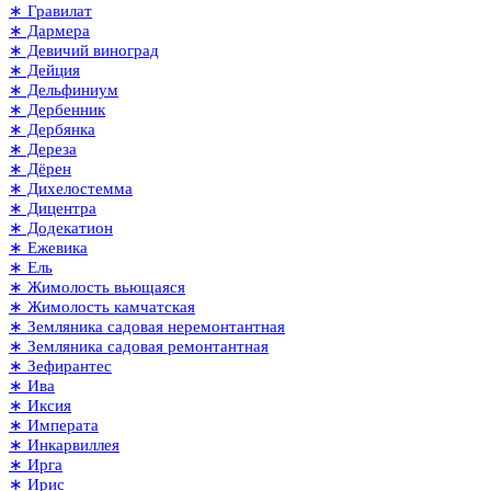
∗ Гравилат
∗ Дармера
∗ Девичий виноград
∗ Дейция
∗ Дельфиниум
∗ Дербенник
∗ Дербянка
∗ Дереза
∗ Дёрен
∗ Дихелостемма
∗ Дицентра
∗ Додекатион
∗ Ежевика
∗ Ель
∗ Жимолость вьющаяся
∗ Жимолость камчатская
∗ Земляника садовая неремонтантная
∗ Земляника садовая ремонтантная
∗ Зефирантес
∗ Ива
∗ Иксия
∗ Императа
∗ Инкарвиллея
∗ Ирга
∗ Ирис