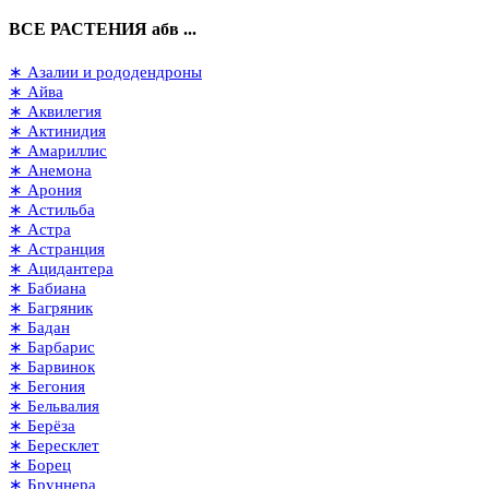
ВСЕ РАСТЕНИЯ абв ...
∗ Азалии и рододендроны
∗ Айва
∗ Аквилегия
∗ Актинидия
∗ Амариллис
∗ Анемона
∗ Арония
∗ Астильба
∗ Астра
∗ Астранция
∗ Ацидантера
∗ Бабиана
∗ Багряник
∗ Бадан
∗ Барбарис
∗ Барвинок
∗ Бегония
∗ Бельвалия
∗ Берёза
∗ Бересклет
∗ Борец
∗ Бруннера