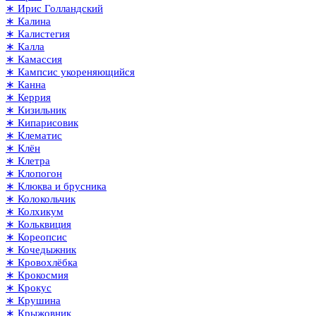
∗ Ирис Голландский
∗ Калина
∗ Калистегия
∗ Калла
∗ Камассия
∗ Кампсис укореняющийся
∗ Канна
∗ Керрия
∗ Кизильник
∗ Кипарисовик
∗ Клематис
∗ Клён
∗ Клетра
∗ Клопогон
∗ Клюква и брусника
∗ Колокольчик
∗ Колхикум
∗ Кольквиция
∗ Кореопсис
∗ Кочедыжник
∗ Кровохлёбка
∗ Крокосмия
∗ Крокус
∗ Крушина
∗ Крыжовник