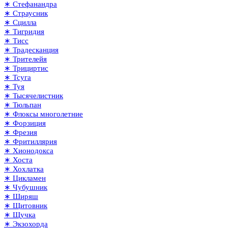
∗ Стефанандра
∗ Страусник
∗ Сцилла
∗ Тигридия
∗ Тисс
∗ Традесканция
∗ Трителейя
∗ Трициртис
∗ Тсуга
∗ Туя
∗ Тысячелистник
∗ Тюльпан
∗ Флоксы многолетние
∗ Форзиция
∗ Фрезия
∗ Фритиллярия
∗ Хионодокса
∗ Хоста
∗ Хохлатка
∗ Цикламен
∗ Чубушник
∗ Ширяш
∗ Щитовник
∗ Щучка
∗ Экзохорда