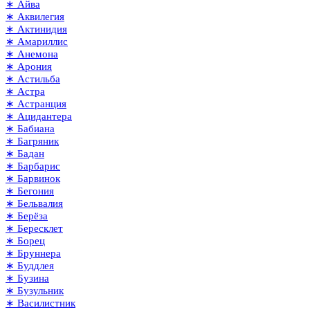
∗ Айва
∗ Аквилегия
∗ Актинидия
∗ Амариллис
∗ Анемона
∗ Арония
∗ Астильба
∗ Астра
∗ Астранция
∗ Ацидантера
∗ Бабиана
∗ Багряник
∗ Бадан
∗ Барбарис
∗ Барвинок
∗ Бегония
∗ Бельвалия
∗ Берёза
∗ Бересклет
∗ Борец
∗ Бруннера
∗ Буддлея
∗ Бузина
∗ Бузульник
∗ Василистник