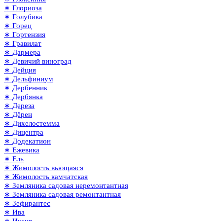
∗ Глориоза
∗ Голубика
∗ Горец
∗ Гортензия
∗ Гравилат
∗ Дармера
∗ Девичий виноград
∗ Дейция
∗ Дельфиниум
∗ Дербенник
∗ Дербянка
∗ Дереза
∗ Дёрен
∗ Дихелостемма
∗ Дицентра
∗ Додекатион
∗ Ежевика
∗ Ель
∗ Жимолость вьющаяся
∗ Жимолость камчатская
∗ Земляника садовая неремонтантная
∗ Земляника садовая ремонтантная
∗ Зефирантес
∗ Ива