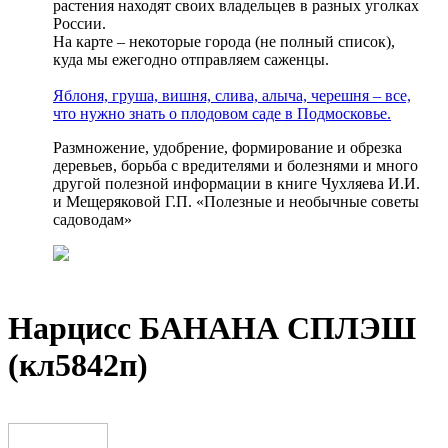
растения находят своих владельцев в разных уголках
России.
На карте – некоторые города (не полный список),
куда мы ежегодно отправляем саженцы.
Яблоня, груша, вишня, слива, алыча, черешня – все,
что нужно знать о плодовом саде в Подмосковье.
Размножение, удобрение, формирование и обрезка
деревьев, борьба с вредителями и болезнями и много
другой полезной информации в книге Чухляева И.И.
и Мещеряковой Г.П. «Полезные и необычные советы
садоводам»
Нарцисс БАНАНА СПЛЭШ
(кл5842п)