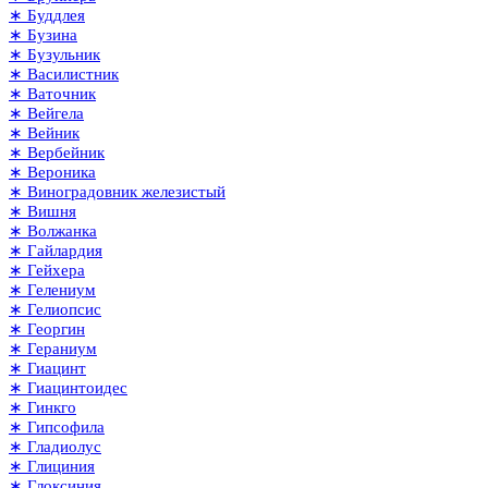
∗ Буддлея
∗ Бузина
∗ Бузульник
∗ Василистник
∗ Ваточник
∗ Вейгела
∗ Вейник
∗ Вербейник
∗ Вероника
∗ Виноградовник железистый
∗ Вишня
∗ Волжанка
∗ Гайлардия
∗ Гейхера
∗ Гелениум
∗ Гелиопсис
∗ Георгин
∗ Гераниум
∗ Гиацинт
∗ Гиацинтоидес
∗ Гинкго
∗ Гипсофила
∗ Гладиолус
∗ Глициния
∗ Глоксиния